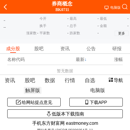
券商概念
电脑版
BK0711
今开
-
最高
-
最低
-
-
换手
-
总手
-
金额
-
-
-
涨家数
-
平家数
-
跌家数
-
更多
成分股
股吧
资讯
公告
研报
名称代码
最新
↓
涨幅
暂无数据
资讯
股吧
数据
行情
自选
导航
触屏版
电脑版
给网站提点意见
下载APP
低版本下载指南
手机东方财富网 eastmoney.com