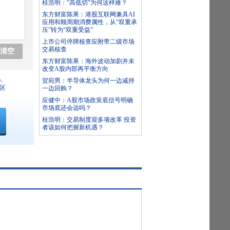
桂浩明：“高低切”为何这样难？
东方财富陈果：港股互联网兼具AI
应用和顺周期消费属性，从“双重承
压”转为“双重受益”
上市公司停牌核查应附带二级市场
交易核查
清空
东方财富陈果：海外波动加剧并未
改变A股内部再平衡方向
人
贺宛男：半导体龙头为何一边减持
区
一边回购？
应健中：A股市场政策底信号明确
市场底还会远吗？
桂浩明：交易制度迎多项改革 投资
者该如何把握新机遇？