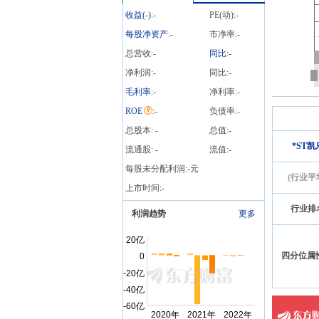
收益(
-
)
:
-
PE(动):
-
每股净资产
:
-
市净率:
-
总营收:
-
同比
:
-
净利润:
-
同比:
-
毛利率
:
-
净利率:
-
ROE
:
-
负债率:
-
总股本:
-
总值:
-
*ST凯
流通股:
-
流值:
-
每股未分配利润:
-
元
(行业平
上市时间:
-
行业排
利润趋势
更多
四分位属