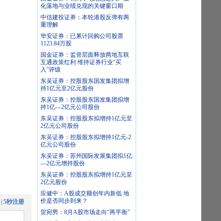
化落地与业绩兑现的关键窗口期
中信建投证券：本轮港股反弹有两
重理解
华安证券：已累计回购公司股票
1123.84万股
国金证券：监管层面释放两地互联
互通政策红利 维持证券行业“买
入”评级
东吴证券：控股股东国发集团拟增
持1亿元至2亿元股份
东吴证券：控股股东国发集团拟增
持1亿—2亿元公司股份
东吴证券：控股股东拟增持1亿元至
2亿元公司股份
东吴证券：控股股东拟增持1亿元-2
亿元公司股份
东吴证券：苏州国际发展集团拟1亿
—2亿元增持股份
东吴证券：控股股东拟增持1亿元至
2亿元股份
应健中：A股成交额创年内新低 地
价是否同步到来？
|
5秒注册
贺宛男：8月A股市场走向“再平衡”