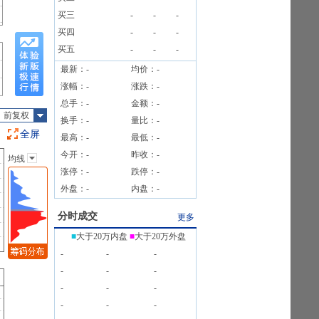
买三
-
-
-
买四
-
-
-
买五
-
-
-
最新：
-
均价：
-
涨幅：
-
涨跌：
-
总手：
-
金额：
-
前复权
换手：
-
量比：
-
全屏
最高：
-
最低：
-
今开：
-
昨收：
-
均线
主图指标
涨停：
-
跌停：
-
无
外盘：
-
内盘：
-
均线
EXPMA
分时成交
更多
SAR
■
大于20万内盘
■
大于20万外盘
BOLL
-
-
-
BBI
-
-
-
-
-
-
-
-
-