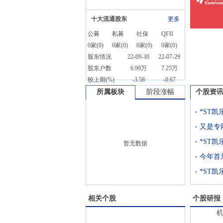
十大流通股东
更多
公募
私募
社保
QFII
0
家(
0
)
0
家(
0
)
0
家(
0
)
0
家(
0
)
股东情况
22-09-30
22-07-29
股东户数
6.99万
7.25万
较上期(%)
-3.58
-0.67
所属板块
阶段涨幅
个股资
*ST凯
暂无数据
相关个股
个股研报