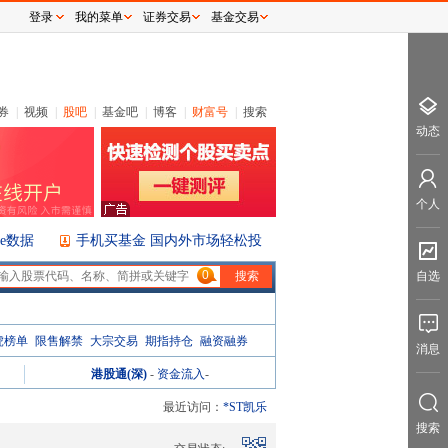
登录
我的菜单
证券交易
基金交易
券
|
视频
|
股吧
|
基金吧
|
博客
|
财富号
|
搜索
动态
个人
ice数据
手机买基金 国内外市场轻松投
0
自选
虎榜单
限售解禁
大宗交易
期指持仓
融资融券
消息
港股通(深)
-
资金流入
-
最近访问：
*ST凯乐
搜索