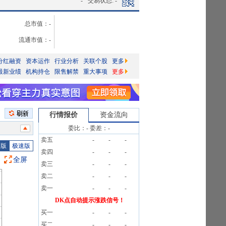
-
交易状态:
-
总市值：
-
流通市值：
-
分红融资
资本运作
行业分析
关联个股
更多
最新业绩
机构持仓
限售解禁
重大事项
更多
行情报价
资金流向
委比：
-
委差：
-
卖五
-
-
-
图版
极速版
卖四
-
-
-
全屏
卖三
-
-
-
卖二
-
-
-
卖一
-
-
-
DK点自动提示涨跌信号！
买一
-
-
-
买二
-
-
-