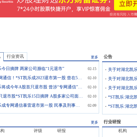
讯
行业资讯
公告
更多
乐今日摘牌 两家公司濒临“1元退市”
02-15
又是专网通信！*ST凯乐成2023退市第一股 曾在5年内虚增500亿营收
02-10
*ST凯乐将成今年A股首只退市股 曾涉“专网通信”财务造假
02-10
今年首只退市股*ST凯乐15日摘牌 A股多家公司面临退市
02-10
*ST凯乐成专网通信暴雷退市第一股 民事及刑事追责会启动吗？
02-09
行业研报
更多
机构
评级
研报
机构