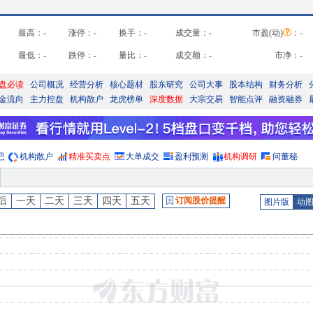
最高：
-
涨停：
-
换手：
-
成交量：
-
市盈(动)
：
-
最低：
-
跌停：
-
量比：
-
成交额：
-
市净：
-
盘必读
公司概况
经营分析
核心题材
股东研究
公司大事
股本结构
财务分析
金流向
主力控盘
机构散户
龙虎榜单
深度数据
大宗交易
智能点评
融资融券
吧
机构散户
精准买卖点
大单成交
盈利预测
机构调研
问董秘
后
一天
二天
三天
四天
五天
订阅股价提醒
图片版
动