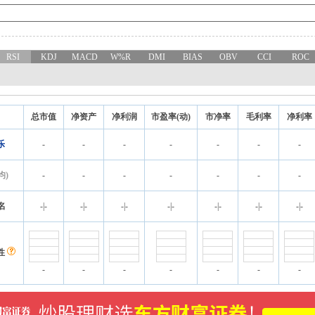
RSI
KDJ
MACD
W%R
DMI
BIAS
OBV
CCI
ROC
总市值
净资产
净利润
市盈率(动)
市净率
毛利率
净利率
乐
-
-
-
-
-
-
-
均)
-
-
-
-
-
-
-
名
-
|
-
-
|
-
-
|
-
-
|
-
-
|
-
-
|
-
-
|
-
性
-
-
-
-
-
-
-