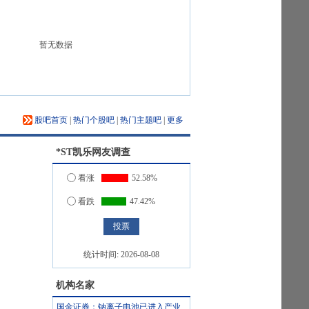
暂无数据
股吧首页
|
热门个股吧
|
热门主题吧
|
更多
*ST凯乐
网友调查
看涨
52.58%
看跌
47.42%
统计时间:
2026-08-08
机构名家
国金证券：钠离子电池已进入产业