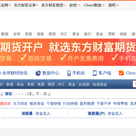
基金网
东方财富证券
东方财富期货
妙想
Choice数据
股吧
数据
|
全球
|
美股
|
港股
|
期货
|
外汇
|
黄金
|
银行
|
基金
|
理财
|
保险
|
债
全球财经快讯
数据中心
手机站
客户端
Cho
|
|
|
|
|
|
|
|
|
行
新股
基金
港股
美股
期货
外汇
黄金
自选股
自选基金
:
-
)
深证
：
- - - -
(涨:
-
平:
-
跌:
-
)
H股比价
主力排名
板块资金
个股研报
行业研报
盈利预测
千股千评
年报季报
龙
深股通
-
资金流入
-
港股通(沪)
-
资金流入
-