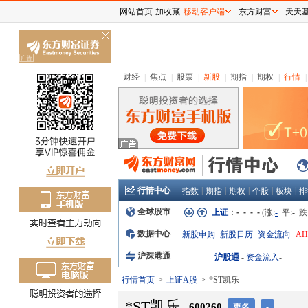
网站首页
加收藏
移动客户端
东方财富
天天
关
闭
财经
|
焦点
|
股票
|
新股
|
期指
|
期权
|
行情
|
行情中心
|
|
|
|
|
指数
期指
期权
个股
板块
排
全球股市
上证
：
- - - -
(涨:
-
平:
-
跌
数据中心
新股申购
新股日历
资金流向
A
沪深港通
沪股通
-
资金流入
-
行情首页
上证A股
*ST凯乐
*ST凯乐
600260
更名
-