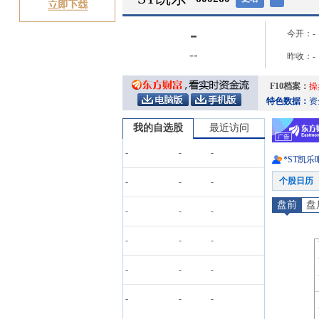
-
今开：
-
-
-
昨收：
-
F10档案：
操
特色数据：
资
我的自选股
最近访问
-
-
-
*ST凯乐
个股日历
-
-
-
盘前
盘
-
-
-
-
-
-
-
-
-
-
-
-