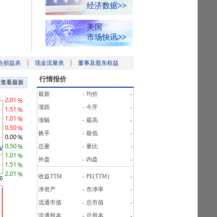
经济数据
>>
美国
市场快讯
>>
合损益表
现金流量表
董事及股东权益
行情报价
查看最新
最新
-
均价
-
涨跌
-
今开
-
涨幅
-
最高
-
换手
-
最低
-
总量
-
量比
-
外盘
-
内盘
-
收益TTM
-
PE(TTM)
-
净资产
-
市净率
-
流通市值
-
总市值
-
流通股本
-
总股本
-