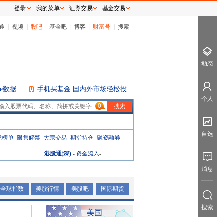
登录
我的菜单
证券交易
基金交易
券
|
视频
|
股吧
|
基金吧
|
博客
|
财富号
|
搜索
动态
ice数据
手机买基金 国内外市场轻松投
个人
0
自选
虎榜单
限售解禁
大宗交易
期指持仓
融资融券
港股通(深)
-
资金流入
-
消息
全球指数
美股行情
美股吧
国际期货
搜索
美国