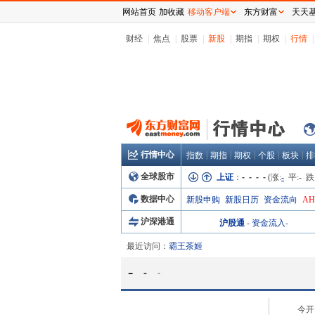
网站首页
加收藏
移动客户端
东方财富
天天
财经
|
焦点
|
股票
|
新股
|
期指
|
期权
|
行情
|
行情中心
|
|
|
|
|
指数
期指
期权
个股
板块
排
全球股市
上证
：
- - - -
(涨:
-
平:
-
跌
数据中心
新股申购
新股日历
资金流向
A
沪深港通
沪股通
-
资金流入
-
最近访问：
霸王茶姬
-
-
-
今开