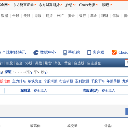
基金网
东方财富证券
东方财富期货
妙想
Choice数据
股吧
数据
|
全球
|
美股
|
港股
|
期货
|
外汇
|
黄金
|
银行
|
基金
|
理财
|
保险
|
债
全球财经快讯
数据中心
手机站
客户端
Cho
|
|
|
|
|
|
|
|
|
行
新股
基金
港股
美股
期货
外汇
黄金
自选股
自选基金
:
-
)
深证
：
- - - -
(涨:
-
平:
-
跌:
-
)
H股比价
主力排名
板块资金
个股研报
行业研报
盈利预测
千股千评
年报季报
龙
深股通
-
资金流入
-
港股通(沪)
-
资金流入
-
:
-
最高价:
-
成交量:
-
外盘:
-