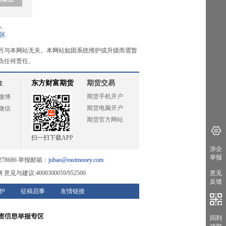
人
区
亏与本网站无关。本网站如因系统维护或升级而需暂
负任何责任。
金
东方财富期货
期货交易
期货手机开户
微博
期货电脑开户
微信
期货官方网站
扫一扫下载APP
涉企
举报
78686 举报邮箱：
jubao@eastmoney.com
网
意见与建议:4000300059/952500
意见
反馈
护
征稿启事
友情链接
回到