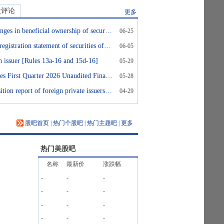
股评论
更多
Statement of changes in beneficial ownership of securities
06-25
Automatic shelf registration statement of securities of well-known seasoned issuers
06-05
n issuer [Rules 13a-16 and 15d-16]
05-29
Chagee Announces First Quarter 2026 Unaudited Financial Results
05-28
Annual and transition report of foreign private issuers [Sections 13 or 15(d)]
04-29
股吧首页
|
热门个股吧
|
热门主题吧
|
更多
热门美股吧
名称
最新价
涨跌幅
-
-
-
-
-
-
-
-
-
-
-
-