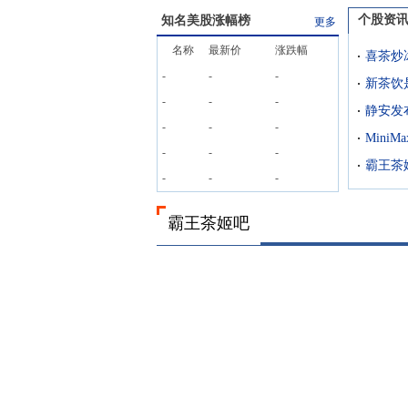
个股资
知名美股涨幅榜
更多
名称
最新价
涨跌幅
-
-
-
新茶饮
-
-
-
静安发
-
-
-
-
-
-
-
-
-
霸王茶姬吧