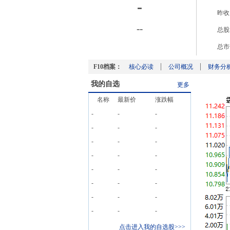
-
昨收
-
-
总股
总市
F10档案：
核心必读
公司概况
财务分
我的自选
更多
名称
最新价
涨跌幅
-
-
-
-
-
-
-
-
-
-
-
-
-
-
-
-
-
-
-
-
-
-
-
-
点击进入我的自选股>>>