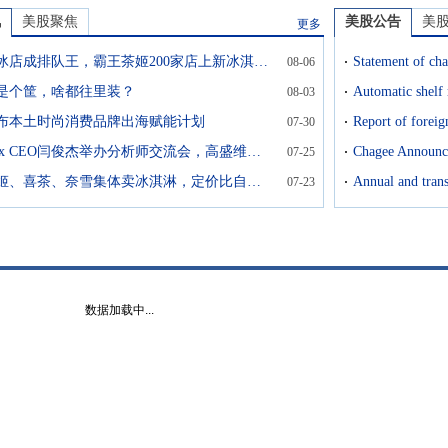
讯
美股聚焦
美股公告
美
更多
喜茶炒冰店成排队王，霸王茶姬200家店上新冰淇淋，茶饮探索第二增长曲线
08-06
是个筐，啥都往里装？
08-03
布本土时尚消费品牌出海赋能计划
Report of foreig
07-30
MiniMax CEO闫俊杰举办分析师交流会，高盛维持MiniMax目标价860港元；花旗下调霸王茶姬目标价至15.2美元；高盛：下调苏泊尔目标价至52元，出口业务承压拖累盈利｜外资研报速递
07-25
霸王茶姬、喜茶、奈雪集体卖冰淇淋，定价比自家奶茶贵
07-23