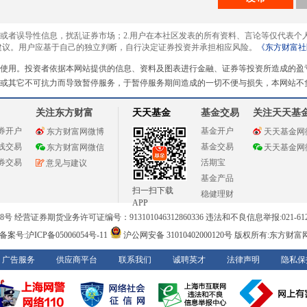
息或者误导性信息，扰乱证券市场；2.用户在本社区发表的所有资料、言论等仅代表个
建议。用户应基于自己的独立判断，自行决定证券投资并承担相应风险。
《东方财富社
使用。投资者依据本网站提供的信息、资料及图表进行金融、证券等投资所造成的盈
或其它不可抗力而导致暂停服务，于暂停服务期间造成的一切不便与损失，本网站不
关注东方财富
天天基金
基金交易
关注天天基
券开户
基金开户
东方财富网微博
天天基金网
线交易
基金交易
东方财富网微信
天天基金网
券交易
活期宝
意见与建议
基金产品
扫一扫下载
稳健理财
APP
 经营证券期货业务许可证编号：913101046312860336 违法和不良信息举报:021-612
案号:沪ICP备05006054号-11
沪公网安备 31010402000120号
版权所有:东方财富
广告服务
供应商平台
联系我们
诚聘英才
法律声明
隐私保