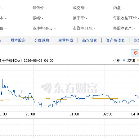
:
-
最低价:
-
成交额:
-
内盘:
-
本:
-
振幅:
-
换手率:
-
每股收益TTM:
-
值:
-
市净率MRQ:
-
市盈率TTM:
-
每股净资产:
-
析
股本股东
分红派息
主营构成
高管研究
资产负债表
综