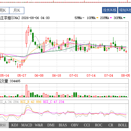
拉长K线
缩短K
周K
月K
RSI
KDJ
MACD
W&R
DMI
BIAS
OBV
CCI
ROC
CR
BOLL