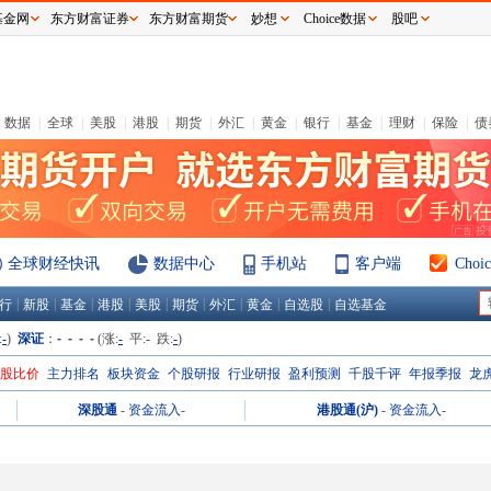
基金网
东方财富证券
东方财富期货
妙想
Choice数据
股吧
数据
|
全球
|
美股
|
港股
|
期货
|
外汇
|
黄金
|
银行
|
基金
|
理财
|
保险
|
债
全球财经快讯
数据中心
手机站
客户端
Cho
|
|
|
|
|
|
|
|
|
行
新股
基金
港股
美股
期货
外汇
黄金
自选股
自选基金
:
-
)
深证
：
- - - -
(涨:
-
平:
-
跌:
-
)
H股比价
主力排名
板块资金
个股研报
行业研报
盈利预测
千股千评
年报季报
龙
深股通
-
资金流入
-
港股通(沪)
-
资金流入
-