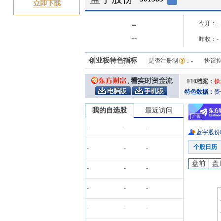
-
今开：
-
-
-
昨收：
-
创业板特色指标
是否注册制
：
-
协议
F10档案：
操
特色数据：
资
我的自选股
最近访问
-
-
-
蓝宇股份
个股日历
-
-
-
盘前
盘
-
-
-
-
-
-
-
-
-