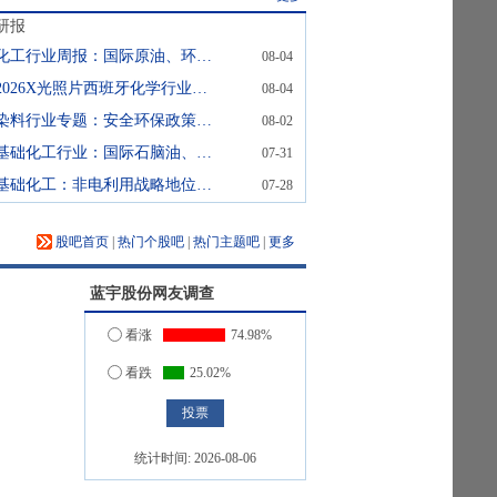
研报
化工行业周报：国际原油、环氧丙烷价格下跌，有机硅价格上涨
08-04
2026X光照片西班牙化学行业快照
08-04
染料行业专题：安全环保政策趋严，染料价格持续上行
08-02
基础化工行业：国际石脑油、原油等涨幅居前，建议关注进口替代、纯内需、高股息等方向
07-31
基础化工：非电利用战略地位升级，200万吨绿氢锚定替代新空间
07-28
股吧首页
|
热门个股吧
|
热门主题吧
|
更多
蓝宇股份
网友调查
看涨
74.98%
看跌
25.02%
统计时间:
2026-08-06