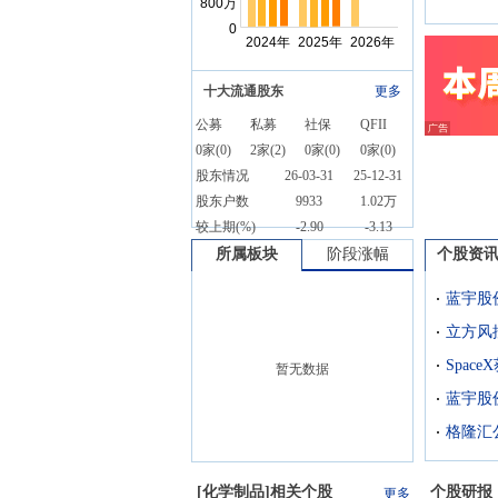
致远和蓝发有限合计出资
2,450万美元(蓝湾致远通过
蓝锋有限出资2,415万美元,
占69%;蓝发有限出资35万
十大流通股东
更多
美元,占1%),合计持有埃及
控股子公司70%权益,全部
公募
私募
社保
QFII
以货币方式出资;出资总额
0
家(
0
)
2
家(
2
)
0
家(
0
)
0
家(
0
)
中1,050万美元计入注册资
股东情况
26-03-31
25-12-31
本,剩余1,400万美元计入资
本公积。(2)海诺实出资
股东户数
9933
1.02万
1,050万美元,占30%。全部
较上期(%)
-2.90
-3.13
以货币方式出资;出资总额
所属板块
阶段涨幅
个股资
中450万美元计入注册资本,
剩余600万美元计入资本公
蓝宇股
积。作为项目推进的一步,
埃及控股子公司拟与SDM
立方风
for Development and
Management(S.A.E.)签署土
暂无数据
地购买协议及其补充协议,
蓝宇股
约定在埃及亚历山大省新
布尔吉阿拉伯市(New Burj
Al Arab City)INDUSTRIA
Borg Al Arab工业园区购置
[
化学制品
]相关个股
个股研报
工业用地,用于埃及控股子
更多