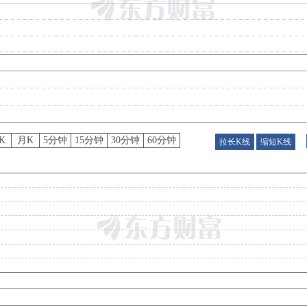
预约披露日
：
2026年半年报预约2026年08月25日披露
股权质押
：
截止2026年07月31日质押总比例1.09%，质押总股数113.43万股，质押总笔数
并购重组
：
为推进全球化产业布局、拓展海外市场,经浙江蓝宇数码科技股份有限公司第二届董事会战略委员会第四次会议及第四届董事会第十三次会议审议通过,根据公司《对外投资管理办法》的规定,拟通过全资子公司广东横琴蓝湾致远科技创新投资有限公司,以其新加坡全资子公司蓝锋有限公司(BLUE VERTEX PTE. LTD.)作为投资路径,与香港海诺实实业有限公司(HK HIROSE Enterprise Co., Limited)及公司全资子公司蓝发有限公司(BLUE PROSPEROUS LIMITED)共同出资,在阿拉伯埃及共和国设立控股子公司——创联纺织创新科技有限公司(TRI-L Textile Innovation),通过埃及控股子公司实施埃及亚历山大创联纺织项目。本次投资方一共向埃及控股子公司投资3,500万美元认购埃及控股子公司注册资本1,500万美元,剩余2,000万美元计入资本公积。其中:(1)公司通过蓝湾致远和蓝发有限合计出资2,450万美元(蓝湾致远通过蓝锋有限出资2,415万美元,占69%;蓝发有限出资35万美元,占1%),合计持有埃及控股子公司70%权益,全部以货币方式出资;出资总额中1,050万美元计入注册资本,剩余1,400万美元计入资本公积。(2)海诺实出资1,050万美元,占30%。全部以货币方式出资;出资总额中450万美元计入注册资本,剩余600万美元计入资本公积。作为项目推进的一步,埃及控股子公司拟与SDM for Development and Management(S.A.E.)签署土地购买协议及其补充协议,约定在埃及亚历山大省新布尔吉阿拉伯市(New Burj Al Arab City)INDUSTRIA Borg Al Arab工业园区购置工业用地,用于埃及控股子公司生产基地建设。土地面积为159,203平方米,总价581,091,158埃及镑(按2026年7月27日埃及镑兑美元及美元兑人
公告
：
2026年07月29日发布《蓝宇股份:关于股东收到行政监管措施决定书的公告》等7条
K
月K
5分钟
15分钟
30分钟
60分钟
拉长K线
缩短K线