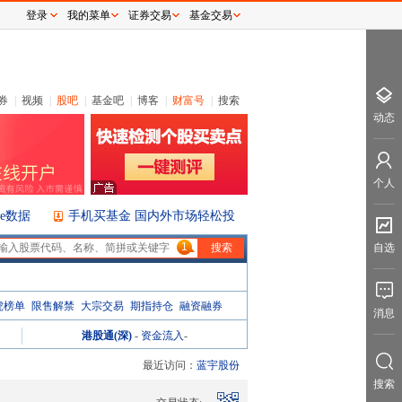
登录
我的菜单
证券交易
基金交易
券
|
视频
|
股吧
|
基金吧
|
博客
|
财富号
|
搜索
动态
个人
ice数据
手机买基金 国内外市场轻松投
1
自选
虎榜单
限售解禁
大宗交易
期指持仓
融资融券
消息
港股通(深)
-
资金流入
-
最近访问：
蓝宇股份
搜索