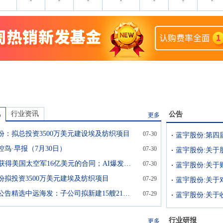
-
-
-
-
-
-
-
讯
行业资讯
公告
更多
份：拟总投资3500万美元建设埃及纺织项目
07-30
蓝宇股份:第四
控鸟·早报（7月30日）
07-30
蓝宇股份:关于
SpaceX获得美国太空军16亿美元的合同；AI爆发导致算力中心功耗激增，固态变压器站上风口；中科宇航联合中国科学院力学研究所，加速构建天地往返运输体系——《投资早参》
07-30
蓝宇股份:关于
份拟投资3500万美元建埃及纺织项目
07-29
格隆汇公告精选中远海发：子公司拟新建15艘21万吨级散货 合计79.2亿元；明新旭腾：机器人相关业务布局目前仅处于研发阶段，尚未形成量产
07-29
行业研报
更多