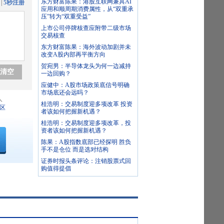
东方财富陈果：港股互联网兼具AI
|
5秒注册
应用和顺周期消费属性，从“双重承
压”转为“双重受益”
上市公司停牌核查应附带二级市场
交易核查
东方财富陈果：海外波动加剧并未
改变A股内部再平衡方向
贺宛男：半导体龙头为何一边减持
清空
一边回购？
应健中：A股市场政策底信号明确
市场底还会远吗？
人
桂浩明：交易制度迎多项改革 投资
区
者该如何把握新机遇？
桂浩明：交易制度迎多项改革，投
资者该如何把握新机遇？
陈果：A股指数底部已经探明 胜负
手不是仓位 而是选对结构
证券时报头条评论：注销股票式回
购值得提倡