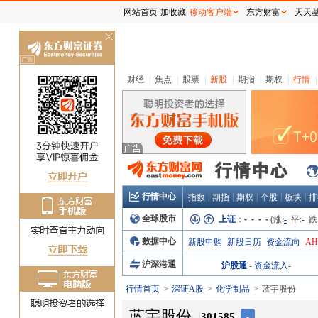
网站首页
加收藏
移动客户端
东方财富
天天
关
闭
财经
|
焦点
|
股票
|
新股
|
期指
|
期权
|
行情
|
行情中心
|
|
|
|
|
指数
期指
期权
个股
板块
排
全球股市
上证
：
- - - -
(涨:
-
平:
-
跌
数据中心
新股申购
新股日历
资金流向
A
沪深港通
沪股通
-
资金流入
-
行情首页
深证A股
化学制品
蓝宇股份
蓝宇股份
301585
-