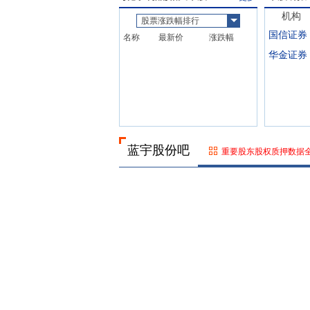
公司生产基地建设。土地
机构
股票涨跌幅排行
面积为159,203平方米,总价
国信证券
581,091,158埃及镑(按2026
名称
最新价
涨跌幅
年7月27日埃及镑兑美元及
华金证券
美元兑人民币汇率折算约
7,788.41万元人民币)。
07-29
公告
2026
2026年07月29日发布《蓝
宇股份:关于股东收到行政
监管措施决定书的公告》
蓝宇股份吧
等7条公告
重要股东股权质押数据