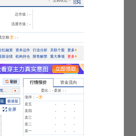
-
交易状态:
-
总市值：
-
流通市值：
-
成交额
：
-
分红融资
资本运作
行业分析
关联个股
更多
最新业绩
机构持仓
限售解禁
重大事项
更多
行情报价
资金流向
1笔
委比：
-
委差：
-
涨停：
-
1笔
图版
极速版
卖五
-
-
-
1笔
全屏
卖四
-
-
-
1笔
卖三
-
-
-
1笔
卖二
-
-
-
1笔
卖一
-
-
-