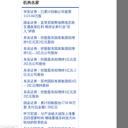
机构名家
华安证券：已累计回购公司股票
1123.84万股
国金证券：监管层面释放两地互联
互通政策红利 维持证券行业“买
入”评级
东吴证券：控股股东国发集团拟增
持1亿元至2亿元股份
东吴证券：控股股东国发集团拟增
持1亿—2亿元公司股份
东吴证券：控股股东拟增持1亿元至
2亿元公司股份
东吴证券：控股股东拟增持1亿元-2
亿元公司股份
东吴证券：苏州国际发展集团拟1亿
—2亿元增持股份
东吴证券：控股股东拟增持1亿元至
2亿元股份
国金证券：累计回购股份1739.96万
股 支付总金额1.50亿元
申万宏源：AI产业链大波段上涨重
启仍需要时间 继续重视非科技方向
轮动的投资机会