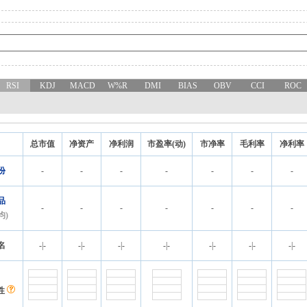
RSI
KDJ
MACD
W%R
DMI
BIAS
OBV
CCI
ROC
总市值
净资产
净利润
市盈率(动)
市净率
毛利率
净利率
份
-
-
-
-
-
-
-
品
-
-
-
-
-
-
-
均)
名
-
|
-
-
|
-
-
|
-
-
|
-
-
|
-
-
|
-
-
|
-
性