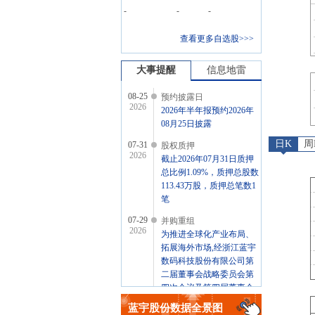
-
-
-
查看更多自选股>>>
大事提醒
信息地雷
08-25
预约披露日
2026
2026年半年报预约2026年
08月25日披露
日K
周
07-31
股权质押
2026
截止2026年07月31日质押
总比例1.09%，质押总股数
113.43万股，质押总笔数1
笔
07-29
并购重组
2026
为推进全球化产业布局、
拓展海外市场,经浙江蓝宇
数码科技股份有限公司第
二届董事会战略委员会第
四次会议及第四届董事会
第十三次会议审议通过,根
蓝宇股份
数据全景图
据公司《对外投资管理办