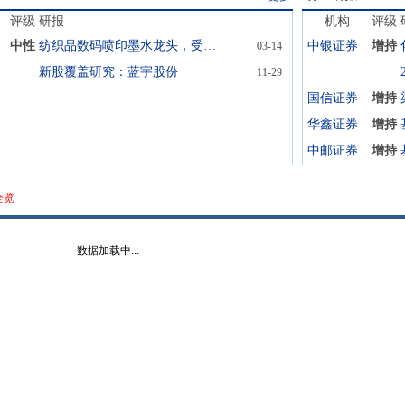
评级
研报
机构
评级
中性
纺织品数码喷印墨水龙头，受益于纺织行业产业升级
中银证券
增持
03-14
新股覆盖研究：蓝宇股份
11-29
国信证券
增持
华鑫证券
增持
中邮证券
增持
全览