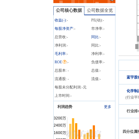
法》的规定,拟通过全资子
公司核心数据
公司数据全览
公司广东横琴蓝湾致远科
技创新投资有限公司,以其
收益(
-
)
:
-
PE(动):
-
新加坡全资子公司蓝锋有
每股净资产
:
-
市净率:
-
限公司(BLUE VERTEX
PTE. LTD.)作为投资路径,
总营收:
-
同比
:
-
与香港海诺实实业有限公
净利润:
-
同比:
-
司(HK HIROSE Enterprise
Co., Limited)及公司全资子
毛利率
:
-
净利率:
-
公司蓝发有限公司(BLUE
ROE
:
-
负债率:
-
PROSPEROUS LIMITED)
总股本:
-
共同出资,在阿拉伯埃及共
总值:
-
和国设立控股子公司——
蓝宇股
流通股:
-
流值:
-
创联纺织创新科技有限公
每股未分配利润:
-
元
司(TRI-L Textile Innovation),
化学制
通过埃及控股子公司实施
上市时间:
-
(行业平
埃及亚历山大创联纺织项
目。本次投资方一共向埃
利润趋势
更多
行业排
及控股子公司投资3,500万
美元认购埃及控股子公司
注册资本1,500万美元,剩余
2,000万美元计入资本公
四分位属
积。其中:(1)公司通过蓝湾