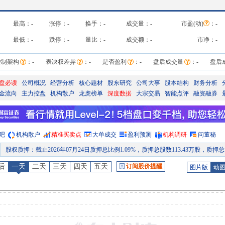
最高：
-
涨停：
-
换手：
-
成交量：
-
市盈(动)
：
-
最低：
-
跌停：
-
量比：
-
成交额：
-
市净：
-
控制架构
：
-
表决权差异
：
-
是否盈利
：
-
盘后成交量
：
-
盘后
盘必读
公司概况
经营分析
核心题材
股东研究
公司大事
股本结构
财务分析
金流向
主力控盘
机构散户
龙虎榜单
深度数据
大宗交易
智能点评
融资融券
吧
机构散户
精准买卖点
大单成交
盈利预测
机构调研
问董秘
股权质押
：
截止2026年07月24日质押总比例1.09%，质押总股数113.43万股，质押总笔数
股权质押
：
截止2026年07月17日质押总比例1.09%，质押总股数113.43万股，质押总笔数
后
一天
二天
三天
四天
五天
订阅股价提醒
图片版
动
股权质押
：
截止2026年07月10日质押总比例1.09%，质押总股数113.43万股，质押总笔数
股权质押
：
截止2026年07月03日质押总比例1.09%，质押总股数113.43万股，质押总笔数
股权质押
：
截止2026年06月26日质押总比例1.09%，质押总股数113.43万股，质押总笔数
股权质押
：
截止2026年06月18日质押总比例1.09%，质押总股数113.43万股，质押总笔数