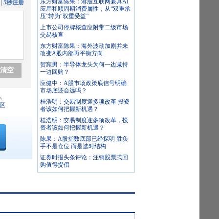
东方财富陈果：港股互联网兼具AI
|
5秒注册
应用和顺周期消费属性，从“双重承
压”转为“双重受益”
上市公司停牌核查应附带二级市场
交易核查
东方财富陈果：海外波动加剧并未
改变A股内部再平衡方向
贺宛男：半导体龙头为何一边减持
清空
一边回购？
应健中：A股市场政策底信号明确
市场底还会远吗？
人
桂浩明：交易制度迎多项改革 投资
区
者该如何把握新机遇？
桂浩明：交易制度迎多项改革，投
资者该如何把握新机遇？
陈果：A股指数底部已经探明 胜负
手不是仓位 而是选对结构
证券时报头条评论：注销股票式回
购值得提倡