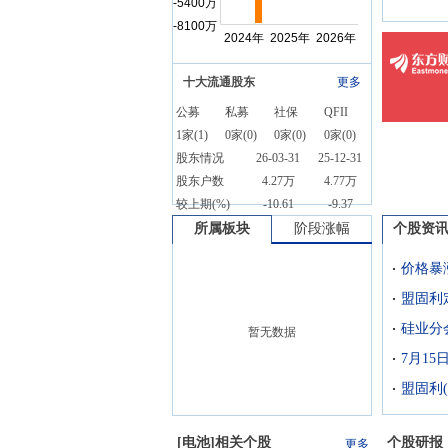
十大流通股东
更多
公募
私募
社保
QFII
1
家(
1
)
0
家(
0
)
0
家(
0
)
0
家(
0
)
股东情况
26-03-31
25-12-31
股东户数
4.27万
4.77万
较上期(%)
-10.61
-9.37
所属板块
阶段涨幅
个股资
暂无数据
7月1
[
电池
]相关个股
个股研报
更多