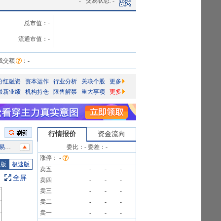
-
交易状态:
-
总市值：
-
流通市值：
-
成交额
：
-
分红融资
资本运作
行业分析
关联个股
更多
最新业绩
机构持仓
限售解禁
重大事项
更多
行情报价
资金流向
告》
委比：
-
委差：
-
涨停：
-
公告
图版
极速版
卖五
-
-
-
4笔
全屏
卖四
-
-
-
4笔
卖三
-
-
-
卖二
-
-
-
卖一
-
-
-