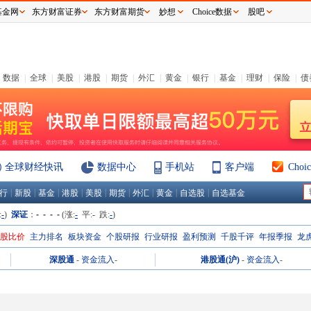
基金网
东方财富证券
东方财富期货
妙想
Choice数据
股吧
数据
|
全球
|
美股
|
港股
|
期货
|
外汇
|
黄金
|
银行
|
基金
|
理财
|
保险
|
债
全球财经快讯
数据中心
手机站
客户端
Cho
|
|
|
|
|
|
|
|
|
行
新股
基金
港股
美股
期货
外汇
黄金
自选股
自选基金
:
-
)
深证
：
- - - -
(涨:
-
平:
-
跌:
-
)
H股比价
主力排名
板块资金
个股研报
行业研报
盈利预测
千股千评
年报季报
龙
深股通
-
资金流入
-
港股通(沪)
-
资金流入
-