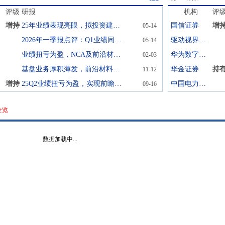
评级
研报
机构
评
增持
25年业绩表现亮眼，拟投资建设磷酸铁锂一体化项目
国信证券
增
05-14
2026年一季报点评：Q1业绩同环比增长，产品结构持续改善
驱动视界(北京)技术
05-14
业绩扭亏为盈，NCA及前沿材料迎新机遇
华为数字能源技术
02-03
基盘业务厚积薄发，前沿材料构筑未来优势
华金证券
持
11-12
增持
25Q2业绩扭亏为盈，实现前瞻材料突破
中国电力企业联合会
09-16
全览