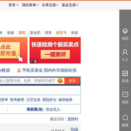
登录
我的菜单
证券交易
基金交易
券
|
视频
|
股吧
|
基金吧
|
博客
|
财富号
|
搜索
动态
个人
ice数据
手机买基金 国内外市场轻松投
1
自选
虎榜单
限售解禁
大宗交易
期指持仓
融资融券
消息
港股通(深)
-
资金流入
-
最近访问：
盟固利
搜索