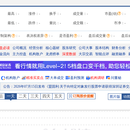
最高：
-
涨停：
-
换手：
-
成交量：
-
市盈(动)
：
-
最低：
-
跌停：
-
量比：
-
成交额：
-
市净：
-
控制架构
：
-
表决权差异
：
-
是否盈利
：
-
盘后成交量
：
-
盘后
盘必读
公司概况
经营分析
核心题材
股东研究
公司大事
股本结构
财务分析
金流向
主力控盘
机构散户
龙虎榜单
深度数据
大宗交易
智能点评
融资融券
机构散户
精准买卖点
大单成交
盈利预测
机构调研
问董秘
公告
：
2026年07月15日发布《盟固利:关于向特定对象发行股票申请获得深圳证券交易所上市审核中心审核通过的公
公告
：
2026年07月13日发布《盟固利:关于向特定对象发行股票的审核问询函回复及募集说明书等申请文件更新的提示性公告》等7条
后
一天
二天
三天
四天
五天
订阅股价提醒
图片版
动
股权质押
：
截止2026年07月10日质押总比例9.54%，质押总股数4385.18万股，质押总笔数
股权质押
：
截止2026年07月03日质押总比例9.54%，质押总股数4385.18万股，质押总笔数
公告
：
2026年07月01日发布《盟固利:2025年年度权益分派实施公告》
预约披露日
：
2026年半年报预约2026年08月24日披露