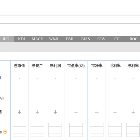
RSI
KDJ
MACD
W%R
DMI
BIAS
OBV
CCI
ROC
总市值
净资产
净利润
市盈率(动)
市净率
毛利率
净利率
利
-
-
-
-
-
-
-
-
-
-
-
-
-
-
均)
名
-
|
-
-
|
-
-
|
-
-
|
-
-
|
-
-
|
-
-
|
-
性