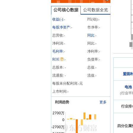
笔
公司核心数据
公司数据全览
收益(
-
)
:
-
PE(动):
-
每股净资产
:
-
市净率:
-
总营收:
-
同比
:
-
净利润:
-
同比:
-
毛利率
:
-
净利率:
-
ROE
:
-
负债率:
-
总股本:
-
总值:
-
盟固
流通股:
-
流值:
-
每股未分配利润:
-
元
电池
上市时间:
-
(行业平
利润趋势
更多
行业排
四分位属