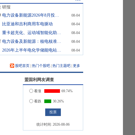
级
研报
持
电力设备新能源2026年8月投资策略：国内风电需求逐步复苏，电网投资确定性凸显
08-04
比亚迪和吉利商用车电驱动
08-04
重卡超充化、运动域智能化助力电动汽车产业高质量发展
08-04
有
电力设备及新能源：核电核准常态化推进，产业链景气持续回升
08-04
2026年上半年电化学储能电站行业统计数据
08-04
股吧首页
|
热门个股吧
|
热门主题吧
|
更多
盟固利
网友调查
看涨
69.74%
看跌
30.26%
统计时间:
2026-08-06