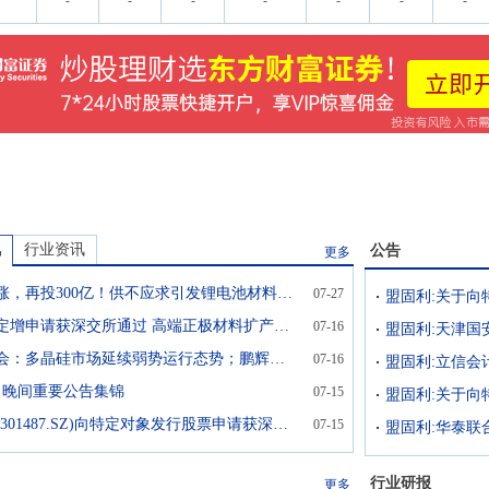
-
-
-
-
-
-
-
讯
行业资讯
公告
更多
价格暴涨，再投300亿！供不应求引发锂电池材料扩产大战
07-27
盟固利定增申请获深交所通过 高端正极材料扩产按下加速键
07-16
硅业分会：多晶硅市场延续弱势运行态势；鹏辉能源：预计上半年净利润超8亿元｜新能源早参
07-16
5日晚间重要公告集锦
07-15
盟固利(301487.SZ)向特定对象发行股票申请获深交所审核通过
07-15
行业研报
更多