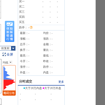
买一
-
-
-
买二
-
-
-
4笔
买三
-
-
-
4笔
买四
-
-
-
4笔
买五
-
-
-
跌停：
-
最新：
-
均价：
-
涨幅：
-
涨跌：
-
总手：
-
金额：
-
前复权
换手：
-
量比：
-
全屏
最高：
-
最低：
-
今开：
-
昨收：
-
均线
主图指标
涨停：
-
跌停：
-
无
外盘：
-
内盘：
-
均线
EXPMA
分时成交
更多
SAR
■
大于20万内盘
■
大于20万外盘
BOLL
-
-
-
BBI
-
-
-