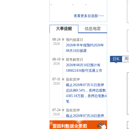
-
-
-
查看更多自选股>>>
大事提醒
信息地雷
08-24
预约披露日
2026
2026年半年报预约2026年
08月24日披露
日K
周
08-10
限售解禁日
2026
2026年08月10日预计有
186822434股可流通上市
07-31
股权质押
2026
截止2026年07月31日质押
总比例9.54%，质押总股数
4385.18万股，质押总笔数4
笔
07-24
股权质押
2026
截止2026年07月24日质押
总比例9.54%，质押总股数
盟固利
数据全景图
4385.18万股，质押总笔数4