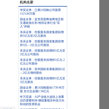
机构名家
华安证券：已累计回购公司股票
1123.84万股
国金证券：监管层面释放两地互联
互通政策红利 维持证券行业“买
入”评级
东吴证券：控股股东国发集团拟增
持1亿元至2亿元股份
东吴证券：控股股东国发集团拟增
持1亿—2亿元公司股份
东吴证券：控股股东拟增持1亿元至
2亿元公司股份
东吴证券：控股股东拟增持1亿元-2
亿元公司股份
东吴证券：苏州国际发展集团拟1亿
—2亿元增持股份
东吴证券：控股股东拟增持1亿元至
2亿元股份
国金证券：累计回购股份1739.96万
股 支付总金额1.50亿元
申万宏源：AI产业链大波段上涨重
启仍需要时间 继续重视非科技方向
轮动的投资机会