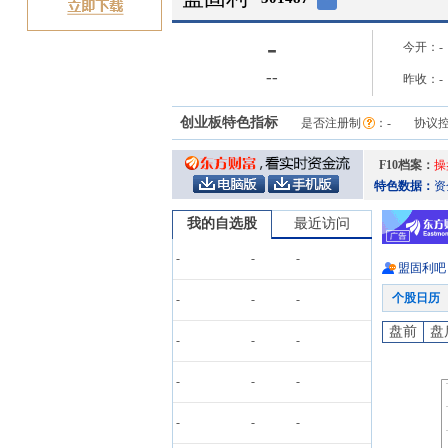
-
今开：
-
-
-
昨收：
-
创业板特色指标
是否注册制
：
-
协议
F10档案：
操
特色数据：
资
我的自选股
最近访问
-
-
-
盟固利
吧
个股日历
-
-
-
盘前
盘
-
-
-
-
-
-
-
-
-