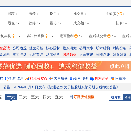
最高：
-
涨停：
-
换手：
-
成交量：
-
市盈(动)
：
-
最低：
-
跌停：
-
量比：
-
成交额：
-
市净：
-
控制架构
：
-
表决权差异
：
-
是否盈利
：
-
盘后成交量
：
-
盘后
盘必读
公司概况
经营分析
核心题材
股东研究
公司大事
股本结构
财务分析
金流向
主力控盘
机构散户
龙虎榜单
深度数据
大宗交易
智能点评
融资融券
吧
机构散户
精准买卖点
大单成交
盈利预测
机构调研
问董秘
股权质押
：
截止2026年07月31日质押总比例13.08%，质押总股数1.35亿股，质押总笔数1
股权质押
：
刘天文自2026-07-30起质押660万股，占所持股比例为3.01%，占总股本比0.64%，累计质押1.354亿股，占所持股比例为61.77%，占总股本比1
后
一天
二天
三天
四天
五天
订阅股价提醒
图片版
动
并购重组
：
为促进软通动力信息技术(集团)股份有限公司(以下简称“公司”)的长远发展,借助专业投资机构的资源优势,进一步拓宽公司行业领域、提升综合竞争力,在不影响公司日常经营和发展、有效控制投资风险的前提下,公司的全资子公司北京软通旭天科技发展有限公司(以下简称“软通旭天”)作为有限合伙人以自有资金人民币4,000万元(不含管理费)参与投资共青城坚持盛启创业投资合伙企业(有限合伙)(以下简称“合伙企业”
公告
：
2026年07月30日发布《软通动力:关于与专业投资机构共同投资的公告》
公告
：
2026年07月29日发布《软通动力:关于担保进展的公告》
限售解禁日
：
2026年08月26日预计有82248103股可流通上市