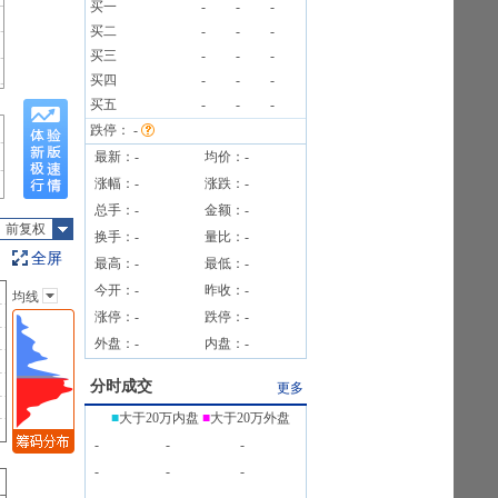
买一
-
-
-
买二
-
-
-
公告
买三
-
-
-
买四
-
-
-
买五
-
-
-
跌停：
-
最新：
-
均价：
-
涨幅：
-
涨跌：
-
总手：
-
金额：
-
前复权
换手：
-
量比：
-
全屏
最高：
-
最低：
-
今开：
-
昨收：
-
均线
主图指标
涨停：
-
跌停：
-
无
外盘：
-
内盘：
-
均线
EXPMA
分时成交
更多
SAR
■
大于20万内盘
■
大于20万外盘
BOLL
-
-
-
BBI
-
-
-