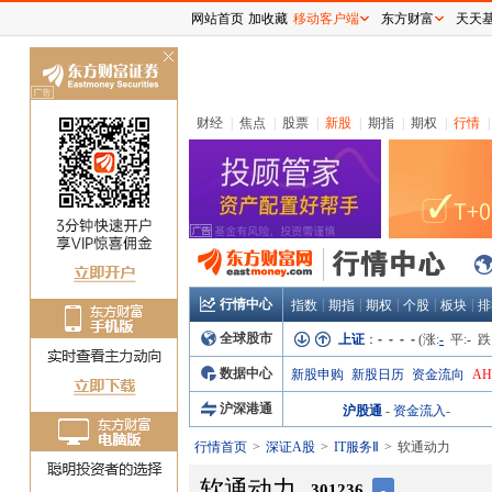
网站首页
加收藏
移动客户端
东方财富
天天
关
闭
财经
|
焦点
|
股票
|
新股
|
期指
|
期权
|
行情
|
行情中心
|
|
|
|
|
指数
期指
期权
个股
板块
排
全球股市
上证
：
- - - -
(涨:
-
平:
-
跌
数据中心
新股申购
新股日历
资金流向
A
沪深港通
沪股通
-
资金流入
-
行情首页
深证A股
IT服务Ⅱ
软通动力
软通动力
301236
-