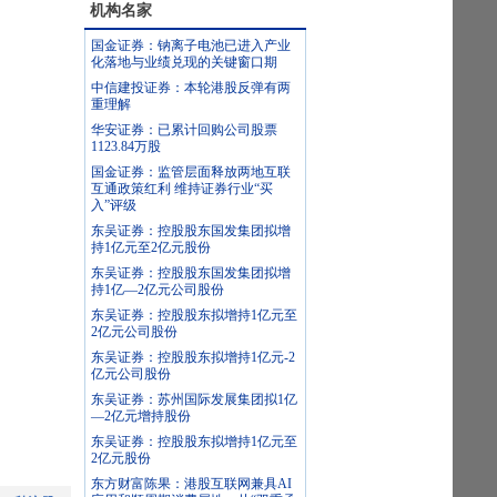
机构名家
国金证券：钠离子电池已进入产业
化落地与业绩兑现的关键窗口期
中信建投证券：本轮港股反弹有两
重理解
华安证券：已累计回购公司股票
1123.84万股
国金证券：监管层面释放两地互联
互通政策红利 维持证券行业“买
入”评级
东吴证券：控股股东国发集团拟增
持1亿元至2亿元股份
东吴证券：控股股东国发集团拟增
持1亿—2亿元公司股份
东吴证券：控股股东拟增持1亿元至
2亿元公司股份
东吴证券：控股股东拟增持1亿元-2
亿元公司股份
东吴证券：苏州国际发展集团拟1亿
—2亿元增持股份
东吴证券：控股股东拟增持1亿元至
2亿元股份
东方财富陈果：港股互联网兼具AI