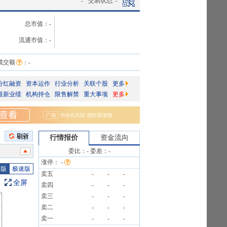
-
交易状态:
-
总市值：
-
流通市值：
-
成交额
：
-
分红融资
资本运作
行业分析
关联个股
更多
最新业绩
机构持仓
限售解禁
重大事项
更多
行情报价
资金流向
3笔
委比：
-
委差：
-
涨停：
-
3.08%
图版
极速版
卖五
-
-
-
、“基金”)。
全屏
卖四
-
-
-
卖三
-
-
-
卖二
-
-
-
卖一
-
-
-