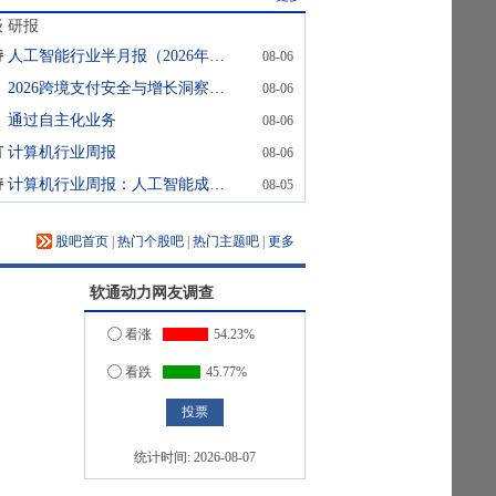
级
研报
持
人工智能行业半月报（2026年7月第2期）：Kimi K3发布，引领开源大模型发展
08-06
2026跨境支付安全与增长洞察报告：风控驱动
08-06
通过自主化业务
08-06
有
计算机行业周报
08-06
持
计算机行业周报：人工智能成为经济增长动力源，国内大模型持续升级
08-05
股吧首页
|
热门个股吧
|
热门主题吧
|
更多
软通动力
网友调查
看涨
54.23%
看跌
45.77%
统计时间:
2026-08-07