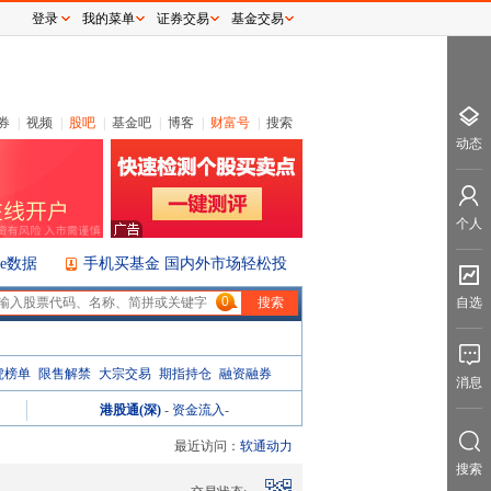
登录
我的菜单
证券交易
基金交易
券
|
视频
|
股吧
|
基金吧
|
博客
|
财富号
|
搜索
动态
个人
ice数据
手机买基金 国内外市场轻松投
0
自选
虎榜单
限售解禁
大宗交易
期指持仓
融资融券
消息
港股通(深)
-
资金流入
-
最近访问：
软通动力
搜索