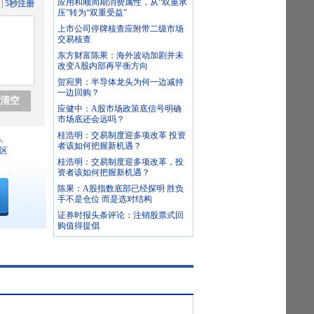
应用和顺周期消费属性，从“双重承
|
5秒注册
压”转为“双重受益”
上市公司停牌核查应附带二级市场
交易核查
东方财富陈果：海外波动加剧并未
改变A股内部再平衡方向
贺宛男：半导体龙头为何一边减持
一边回购？
清空
应健中：A股市场政策底信号明确
市场底还会远吗？
桂浩明：交易制度迎多项改革 投资
人
者该如何把握新机遇？
区
桂浩明：交易制度迎多项改革，投
资者该如何把握新机遇？
陈果：A股指数底部已经探明 胜负
手不是仓位 而是选对结构
证券时报头条评论：注销股票式回
购值得提倡