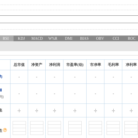
RSI
KDJ
MACD
W%R
DMI
BIAS
OBV
CCI
ROC
总市值
净资产
净利润
市盈率(动)
市净率
毛利率
净利率
力
-
-
-
-
-
-
-
Ⅱ
-
-
-
-
-
-
-
均)
名
-
|
-
-
|
-
-
|
-
-
|
-
-
|
-
-
|
-
-
|
-
性