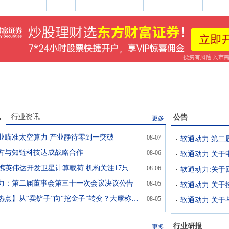
-
-
-
-
-
-
-
讯
行业资讯
公告
更多
业瞄准太空算力 产业静待零到一突破
08-07
软通动力:第二
方与知链科技达成战略合作
08-06
软通动力:关于
SpaceX携英伟达开发卫星计算载荷 机构关注17只概念股
08-06
软通动力:关于
力：第二届董事会第三十一次会议决议公告
08-05
软通动力:关于
【每日热点】从“卖铲子”向“挖金子”转变？大摩称前期调整只是AI投资的“半场休息”
08-05
软通动力:关于
行业研报
更多