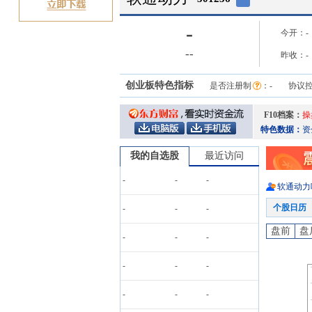
-
今开：
-
-
-
昨收：
-
创业板特色指标
是否注册制
：
-
协议
F10档案：
操
特色数据：
资
我的自选股
最近访问
-
-
-
软通动力
个股日历
-
-
-
盘前
盘
-
-
-
-
-
-
-
-
-