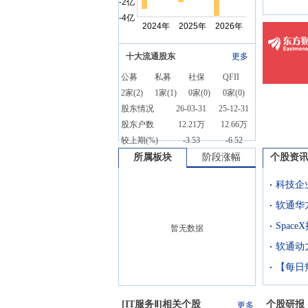
十大流通股东
更多
公募
私募
社保
QFII
2
家(
2
)
1
家(
1
)
0
家(
0
)
0
家(
0
)
股东情况
26-03-31
25-12-31
股东户数
12.21万
12.66万
较上期(%)
-3.53
-6.52
所属板块
阶段涨幅
个股资
科技企
软通华
暂无数据
软通动
[
IT服务Ⅱ
]相关个股
个股研报
更多