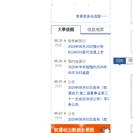
-
-
-
查看更多自选股>>>
大事提醒
信息地雷
08-26
限售解禁日
2026
2026年08月26日预计有
82248103股可流通上市
日K
周
08-26
预约披露日
2026
2026年半年报预约2026年
08月26日披露
08-05
公告
2026
2026年08月05日发布《软
通动力:第二届董事会第三
十一次会议决议公告》等2
条公告
08-03
公告
2026
2026年08月03日发布《软
通动力:关于回购公司股份
软通动力
数据全景图
的进展公告》