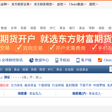
基金网
东方财富证券
东方财富期货
妙想
Choice数据
股吧
数据
|
全球
|
美股
|
港股
|
期货
|
外汇
|
黄金
|
银行
|
基金
|
理财
|
保险
|
债
全球财经快讯
数据中心
手机站
客户端
Cho
|
|
|
|
|
|
|
|
|
行
新股
基金
港股
美股
期货
外汇
黄金
自选股
自选基金
:
-
)
深证
：
- - - -
(涨:
-
平:
-
跌:
-
)
H股比价
主力排名
板块资金
个股研报
行业研报
盈利预测
千股千评
年报季报
龙
深股通
-
资金流入
-
港股通(沪)
-
资金流入
-