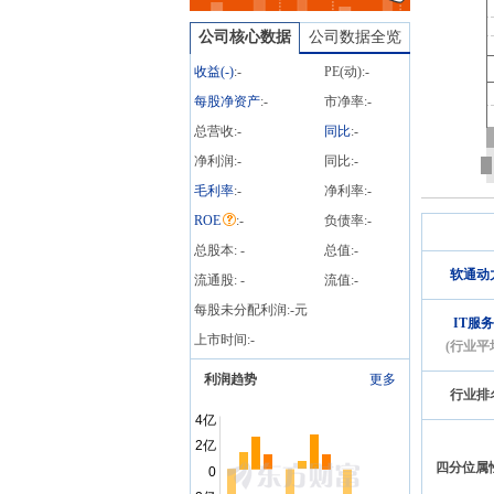
公司核心数据
公司数据全览
收益(
-
)
:
-
PE(动):
-
每股净资产
:
-
市净率:
-
总营收:
-
同比
:
-
净利润:
-
同比:
-
毛利率
:
-
净利率:
-
ROE
:
-
负债率:
-
总股本:
-
总值:
-
软通动
流通股:
-
流值:
-
每股未分配利润:
-
元
IT服务
上市时间:
-
(行业平
利润趋势
更多
行业排
四分位属