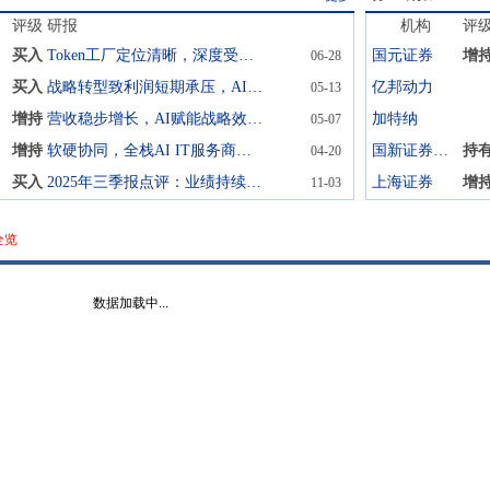
评级
研报
机构
评
买入
Token工厂定位清晰，深度受益模型商业化
国元证券
增
06-28
买入
战略转型致利润短期承压，AI算力打开增长空间
亿邦动力
05-13
增持
营收稳步增长，AI赋能战略效果显著
加特纳
05-07
增持
软硬协同，全栈AI IT服务商再启航
国新证券股份
持
04-20
买入
2025年三季报点评：业绩持续改善，软硬结合打造长期成长动能
上海证券
增
11-03
全览