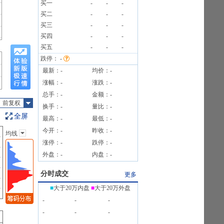
买一
-
-
-
买二
-
-
-
求进行调整。
买三
-
-
-
公告
买四
-
-
-
条公告
买五
-
-
-
跌停：
-
最新：
-
均价：
-
涨幅：
-
涨跌：
-
总手：
-
金额：
-
前复权
换手：
-
量比：
-
全屏
最高：
-
最低：
-
今开：
-
昨收：
-
均线
主图指标
涨停：
-
跌停：
-
无
外盘：
-
内盘：
-
均线
EXPMA
分时成交
更多
SAR
■
大于20万内盘
■
大于20万外盘
BOLL
-
-
-
BBI
-
-
-