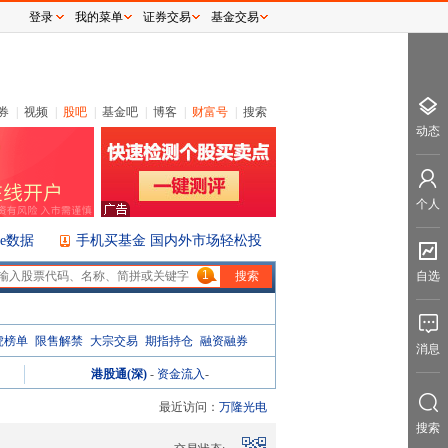
登录
我的菜单
证券交易
基金交易
券
|
视频
|
股吧
|
基金吧
|
博客
|
财富号
|
搜索
动态
个人
ice数据
手机买基金 国内外市场轻松投
1
自选
虎榜单
限售解禁
大宗交易
期指持仓
融资融券
消息
港股通(深)
-
资金流入
-
最近访问：
万隆光电
搜索