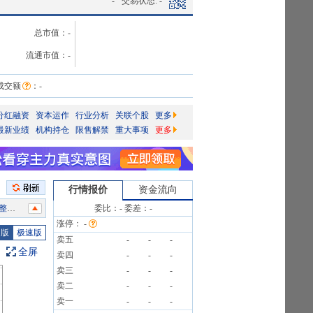
-
交易状态:
-
总市值：
-
流通市值：
-
成交额
：
-
分红融资
资本运作
行业分析
关联个股
更多
最新业绩
机构持仓
限售解禁
重大事项
更多
行情报价
资金流向
公告
委比：
-
委差：
-
涨停：
-
图版
极速版
卖五
-
-
-
条公告
全屏
卖四
-
-
-
卖三
-
-
-
卖二
-
-
-
条公告
卖一
-
-
-