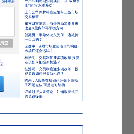
应用和顺周期消费属性，从“双重承
|
5秒注册
压”转为“双重受益”
上市公司停牌核查应附带二级市场
交易核查
东方财富陈果：海外波动加剧并未
改变A股内部再平衡方向
贺宛男：半导体龙头为何一边减持
一边回购？
清空
应健中：A股市场政策底信号明确
市场底还会远吗？
桂浩明：交易制度迎多项改革 投资
人
者该如何把握新机遇？
区
桂浩明：交易制度迎多项改革，投
资者该如何把握新机遇？
陈果：A股指数底部已经探明 胜负
手不是仓位 而是选对结构
证券时报头条评论：注销股票式回
购值得提倡