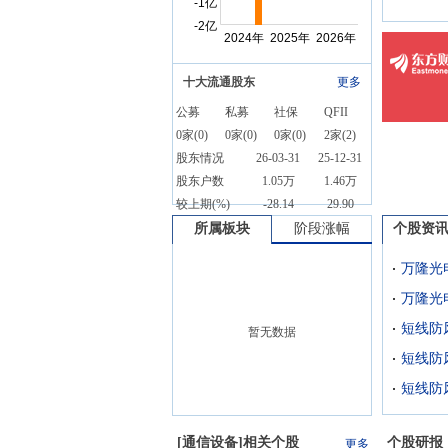
告
十大流通股东
更多
公募
私募
社保
QFII
0
家(
0
)
0
家(
0
)
0
家(
0
)
2
家(
2
)
股东情况
26-03-31
25-12-31
股东户数
1.05万
1.46万
较上期(%)
-28.14
29.90
所属板块
阶段涨幅
个股资
万隆光
短线防
暂无数据
短线防
短线防
[
通信设备
]相关个股
个股研报
更多