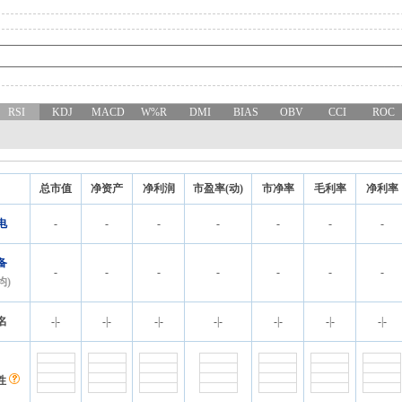
RSI
KDJ
MACD
W%R
DMI
BIAS
OBV
CCI
ROC
总市值
净资产
净利润
市盈率(动)
市净率
毛利率
净利率
电
-
-
-
-
-
-
-
备
-
-
-
-
-
-
-
均)
名
-
|
-
-
|
-
-
|
-
-
|
-
-
|
-
-
|
-
-
|
-
性