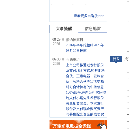
-
-
-
查看更多自选股>>>
大事提醒
信息地雷
08-29
预约披露日
2026
2026年半年报预约2026年
08月29日披露
日K
周
06-30
并购重组
2026
上市公司拟通过发行股份
及支付现金方式,购买汇格
合伙、正泰电器、云吟合
伙、智格合伙等17名交易
对方合计持有的中控信息
100%股份,并向公司实际控
制人付小铜先生发行股份
募集配套资金。本次发行
股份及支付现金购买资产
与募集配套资金的成功实
施互为前提,共同构成本次
交易不可分割的组成部分,
万隆光电
数据全景图