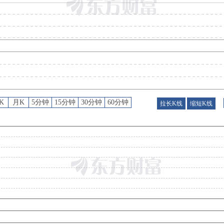
预约披露日
：
2026年半年报预约2026年08月29日披露
并购重组
：
上市公司拟通过发行股份及支付现金方式,购买汇格合伙、正泰电器、云吟合伙、智格合伙等17名交易对方合计持有的中控信息100%股份,并向公司实际控制人付小铜先生发行股份募集配套资金。本次发行股份及支付现金购买资产与募集配套资金的成功实施互为前提,共同构成本次交易不可分割的组成部分,其中任何一项未获得所需的批准或其他原因导致无法付诸实施,则上述两项均不实施;如因监管政策变化或发行核准文件的要求等情况导致本次募集配套资金需予以调整,则公司亦将根据相应要
公告
：
2026年06月30日发布《万隆光电:关于发行股份及支付现金购买资产并募集配套资金暨关联交易的申请文件获得深圳证券交易所受理的公告》等2条
公告
：
2026年06月29日发布《4-2本次重大资产重组涉及的拟购买资产的评估报告及评估说明，或者估值报告(申报稿)(杭州万隆光电设备股份有限公司)》等5
K
月K
5分钟
15分钟
30分钟
60分钟
拉长K线
缩短K线