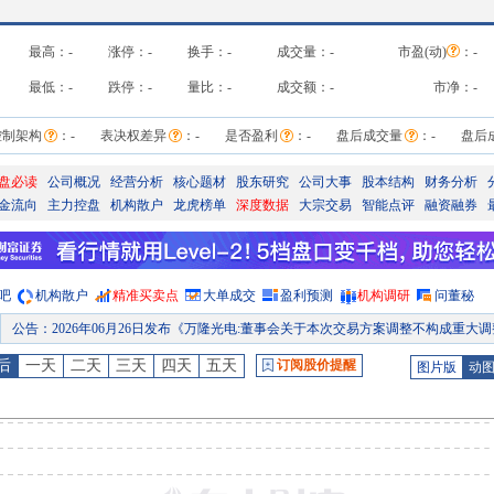
最高：
-
涨停：
-
换手：
-
成交量：
-
市盈(动)
：
-
最低：
-
跌停：
-
量比：
-
成交额：
-
市净：
-
控制架构
：
-
表决权差异
：
-
是否盈利
：
-
盘后成交量
：
-
盘后
盘必读
公司概况
经营分析
核心题材
股东研究
公司大事
股本结构
财务分析
金流向
主力控盘
机构散户
龙虎榜单
深度数据
大宗交易
智能点评
融资融券
吧
机构散户
精准买卖点
大单成交
盈利预测
机构调研
问董秘
公告
：
2026年06月26日发布《万隆光电:董事会关于本次交易方案调整不构成重大调整的说明》等8条
股东大会
：
于2026-06-10召开2025年年度股东大会
后
一天
二天
三天
四天
五天
订阅股价提醒
图片版
动
公告
：
2026年06月10日发布《万隆光电:北京国枫律师事务所关于杭州万隆光电设备股份有限公司发行股份及支付现金购买资产并募集配套资金相关人员买卖股票的专项核查意见》等5
公告
：
2026年06月02日发布《万隆光电:关于对外担保的进展公告》
龙虎榜
：
2026年06月01日因“日跌幅达到15%的前5只证券”披露龙虎榜信息
公告
：
2026年05月29日发布《万隆光电:董事会关于本次交易符合<上市公司证券发行注册管理办法>第十一条规定的说明》等55