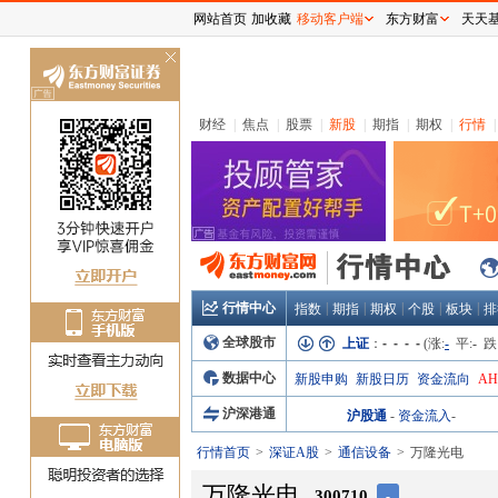
网站首页
加收藏
移动客户端
东方财富
天天
关
闭
财经
|
焦点
|
股票
|
新股
|
期指
|
期权
|
行情
|
行情中心
|
|
|
|
|
指数
期指
期权
个股
板块
排
全球股市
上证
：
- - - -
(涨:
-
平:
-
跌
数据中心
新股申购
新股日历
资金流向
A
沪深港通
沪股通
-
资金流入
-
行情首页
深证A股
通信设备
万隆光电
万隆光电
300710
-