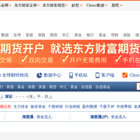
基金网
东方财富证券
东方财富期货
妙想
Choice数据
股吧
数据
|
全球
|
美股
|
港股
|
期货
|
外汇
|
黄金
|
银行
|
基金
|
理财
|
保险
|
债
全球财经快讯
数据中心
手机站
客户端
Cho
|
|
|
|
|
|
|
|
|
行
新股
基金
港股
美股
期货
外汇
黄金
自选股
自选基金
:
-
)
深证
：
- - - -
(涨:
-
平:
-
跌:
-
)
H股比价
主力排名
板块资金
个股研报
行业研报
盈利预测
千股千评
年报季报
龙
深股通
-
资金流入
-
港股通(沪)
-
资金流入
-