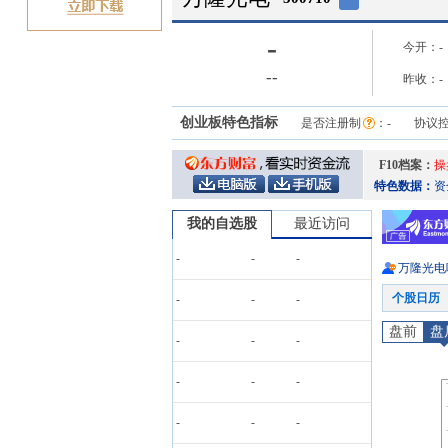
-
今开：
-
-
-
昨收：
-
创业板特色指标
是否注册制
：
-
协议
F10档案：
操
特色数据：
资
我的自选股
最近访问
-
-
-
万隆光电
个股日历
-
-
-
盘前
盘
-
-
-
-
-
-
-
-
-