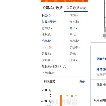
其中任何一项未获得所需
的批准或其他原因导致无
公司核心数据
公司数据全览
法付诸实施,则上述两项均
不实施;如因监管政策变化
收益(
-
)
:
-
PE(动):
-
或发行核准文件的要求等
每股净资产
:
-
市净率:
-
情况导致本次募集配套资
总营收:
-
同比
:
-
金需予以调整,则公司亦将
根据相应要求进行调整。
净利润:
-
同比:
-
06-30
公告
毛利率
:
-
净利率:
-
2026
2026年06月30日发布《万
ROE
:
-
负债率:
-
隆光电:关于发行股份及支
总股本:
-
付现金购买资产并募集配
总值:
-
套资金暨关联交易的申请
万隆光
流通股:
-
流值:
-
文件获得深圳证券交易所
每股未分配利润:
-
元
受理的公告》等2条公告
通信设
上市时间:
-
06-29
(行业平
公告
2026
2026年06月29日发布《4-2
利润趋势
更多
本次重大资产重组涉及的
行业排
拟购买资产的评估报告及
评估说明，或者估值报告
(申报稿)(杭州万隆光电设
四分位属
备股份有限公司)》等5条公