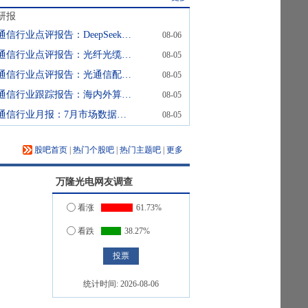
研报
通信行业点评报告：DeepSeek官宣涨价，国产Token链核心受益
08-06
通信行业点评报告：光纤光缆配置时点已至
08-05
通信行业点评报告：光通信配置时刻已至
08-05
通信行业跟踪报告：海内外算力投入形成共振，卫星互联网加速规模化部署
08-05
通信行业月报：7月市场数据及重点事件分析
08-05
股吧首页
|
热门个股吧
|
热门主题吧
|
更多
万隆光电
网友调查
看涨
61.73%
看跌
38.27%
统计时间:
2026-08-06