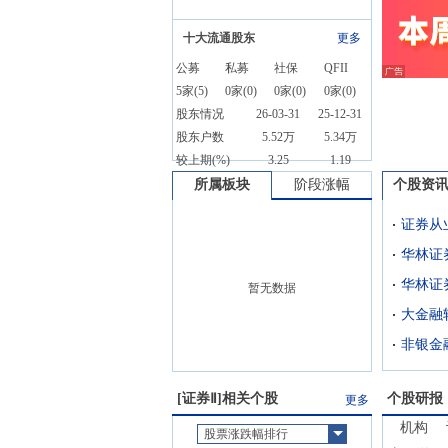
十大流通股东
更多
公募
私募
社保
QFII
5
家(
5
)
0
家(
0
)
0
家(
0
)
0
家(
0
)
股东情况
26-03-31
25-12-31
股东户数
5.52万
5.34万
较上期(%)
3.25
1.19
所属板块
阶段涨幅
个股资
证券从
华林证
暂无数据
[
证券Ⅱ
]相关个股
个股研报
更多
机构
股票涨跌幅排行