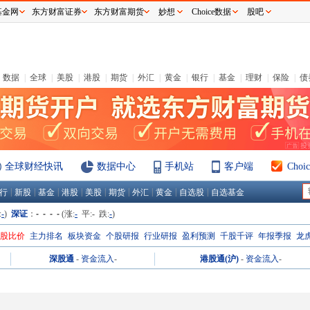
基金网
东方财富证券
东方财富期货
妙想
Choice数据
股吧
数据
|
全球
|
美股
|
港股
|
期货
|
外汇
|
黄金
|
银行
|
基金
|
理财
|
保险
|
债
全球财经快讯
数据中心
手机站
客户端
Cho
|
|
|
|
|
|
|
|
|
行
新股
基金
港股
美股
期货
外汇
黄金
自选股
自选基金
:
-
)
深证
：
- - - -
(涨:
-
平:
-
跌:
-
)
H股比价
主力排名
板块资金
个股研报
行业研报
盈利预测
千股千评
年报季报
龙
深股通
-
资金流入
-
港股通(沪)
-
资金流入
-