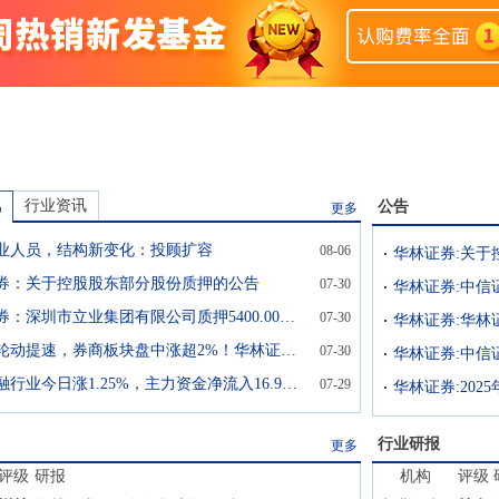
讯
行业资讯
公告
更多
业人员，结构新变化：投顾扩容
08-06
华林证券:关于
券：关于控股股东部分股份质押的公告
07-30
华林证券：深圳市立业集团有限公司质押5400.00万股用于自身经营发展
07-30
大金融轮动提速，券商板块盘中涨超2%！华林证券封板涨停，华安证券月内暴跌30%迎反弹
07-30
非银金融行业今日涨1.25%，主力资金净流入16.95亿元
07-29
华林证券:20
行业研报
更多
评级
研报
机构
评级