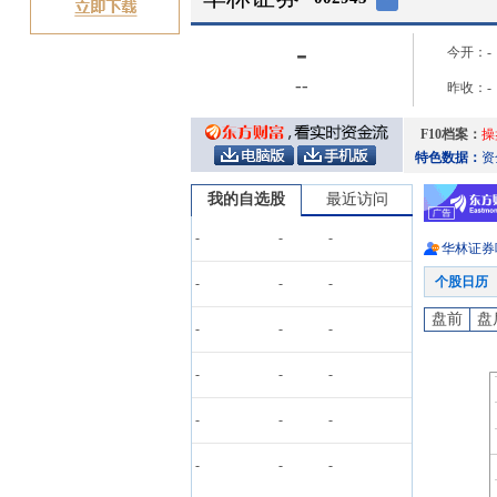
-
今开：
-
-
-
昨收：
-
F10档案：
操
特色数据：
资
我的自选股
最近访问
-
-
-
华林证券
个股日历
-
-
-
盘前
盘
-
-
-
-
-
-
-
-
-
-
-
-