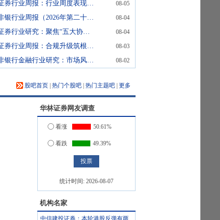
证券行业周报：行业周度表现强于沪深300
08-05
非银行业周报（2026年第二十七）并购催化与业绩共振，把握行业高质量发展主线
08-04
证券行业研究：聚焦“五大协同”，两地互联互通再升级
08-04
证券行业周报：合规升级筑根基，头部券商或受益
08-03
非银行金融行业研究：市场风格再平衡，把握非银低估值机会
08-02
股吧首页
|
热门个股吧
|
热门主题吧
|
更多
华林证券
网友调查
看涨
50.61%
看跌
49.39%
统计时间:
2026-08-07
机构名家
中信建投证券：本轮港股反弹有两