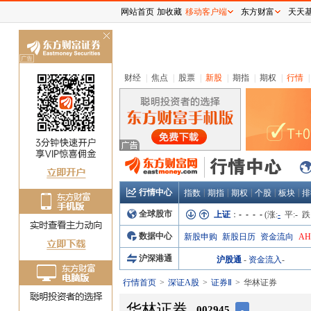
网站首页
加收藏
移动客户端
东方财富
天天
关
闭
财经
|
焦点
|
股票
|
新股
|
期指
|
期权
|
行情
|
行情中心
|
|
|
|
|
指数
期指
期权
个股
板块
排
全球股市
上证
：
- - - -
(涨:
-
平:
-
跌
数据中心
新股申购
新股日历
资金流向
A
沪深港通
沪股通
-
资金流入
-
行情首页
深证A股
证券Ⅱ
华林证券
华林证券
002945
-