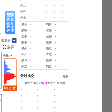
7.09%
买三
-
-
-
买四
-
-
-
买五
-
-
-
最新：
-
均价：
-
涨幅：
-
涨跌：
-
总手：
-
金额：
-
前复权
换手：
-
量比：
-
全屏
最高：
-
最低：
-
今开：
-
昨收：
-
均线
主图指标
涨停：
-
跌停：
-
无
外盘：
-
内盘：
-
均线
EXPMA
分时成交
更多
SAR
■
大于20万内盘
■
大于20万外盘
BOLL
-
-
-
BBI
-
-
-
-
-
-
-
-
-