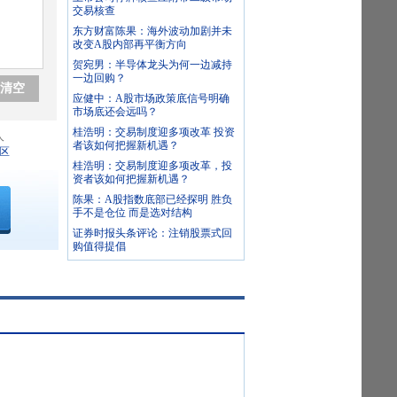
交易核查
东方财富陈果：海外波动加剧并未
改变A股内部再平衡方向
贺宛男：半导体龙头为何一边减持
一边回购？
清空
应健中：A股市场政策底信号明确
市场底还会远吗？
桂浩明：交易制度迎多项改革 投资
人
者该如何把握新机遇？
区
桂浩明：交易制度迎多项改革，投
资者该如何把握新机遇？
陈果：A股指数底部已经探明 胜负
手不是仓位 而是选对结构
证券时报头条评论：注销股票式回
购值得提倡