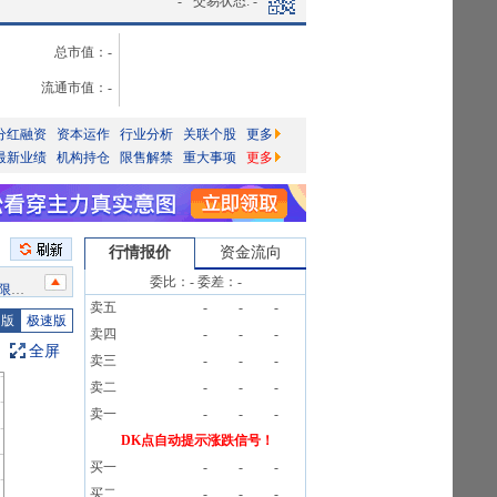
-
交易状态:
-
总市值：
-
流通市值：
-
分红融资
资本运作
行业分析
关联个股
更多
最新业绩
机构持仓
限售解禁
重大事项
更多
行情报价
资金流向
告》
委比：
-
委差：
-
卖五
-
-
-
5笔
图版
极速版
卖四
-
-
-
公告》
全屏
卖三
-
-
-
5笔
卖二
-
-
-
告》
卖一
-
-
-
)[正式]
DK点自动提示涨跌信号！
买一
-
-
-
6笔
买二
-
-
-