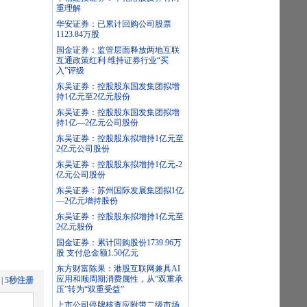
重理解
华安证券：已累计回购公司股票
1123.84万股
国金证券：监管层面释放两地互联
互通政策红利 维持证券行业“买
入”评级
东吴证券：控股股东国发集团拟增
持1亿元至2亿元股份
东吴证券：控股股东国发集团拟增
持1亿—2亿元公司股份
东吴证券：控股股东拟增持1亿元至
2亿元公司股份
东吴证券：控股股东拟增持1亿元-2
亿元公司股份
东吴证券：苏州国际发展集团拟1亿
—2亿元增持股份
东吴证券：控股股东拟增持1亿元至
2亿元股份
国金证券：累计回购股份1739.96万
股 支付总金额1.50亿元
东方财富陈果：港股互联网兼具AI
应用和顺周期消费属性，从“双重承
|
5秒注册
压”转为“双重受益”
上市公司停牌核查应附带二级市场