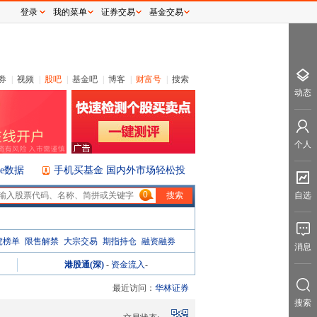
登录
我的菜单
证券交易
基金交易
券
|
视频
|
股吧
|
基金吧
|
博客
|
财富号
|
搜索
动态
个人
ice数据
手机买基金 国内外市场轻松投
0
自选
虎榜单
限售解禁
大宗交易
期指持仓
融资融券
消息
港股通(深)
-
资金流入
-
最近访问：
华林证券
搜索