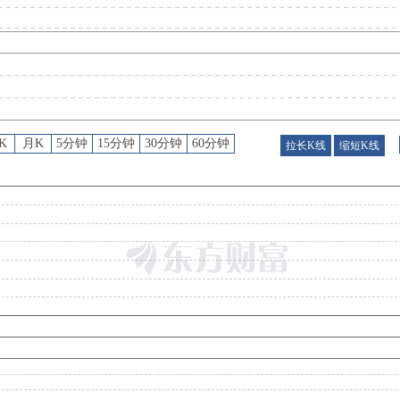
股权质押
：
深圳市立业集团有限公司自2026-07-29起质押5400万股，占所持股比例为3.10%，占总股本比2.00%，累计质押7.313亿股，占所持股比例为42.02%，占总股本比2
公告
：
2026年07月31日发布《华林证券:关于控股股东部分股份质押的公告》
K
月K
5分钟
15分钟
30分钟
60分钟
拉长K线
缩短K线