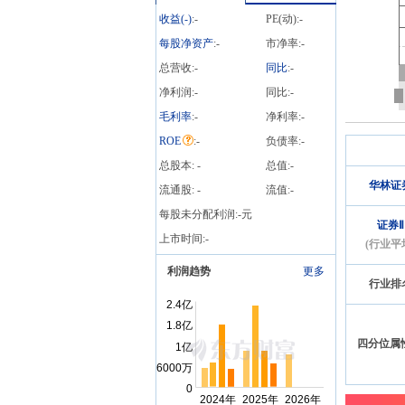
07-31
公告
2026
收益(
-
)
:
-
PE(动):
-
2026年07月31日发布《华
林证券:关于控股股东部分
每股净资产
:
-
市净率:
-
股份质押的公告》
总营收:
-
同比
:
-
净利润:
-
同比:
-
毛利率
:
-
净利率:
-
ROE
:
-
负债率:
-
总股本:
-
总值:
-
华林证
流通股:
-
流值:
-
每股未分配利润:
-
元
证券Ⅱ
上市时间:
-
(行业平
利润趋势
更多
行业排
四分位属