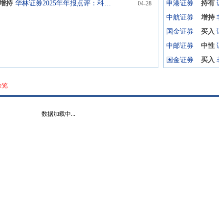
增持
华林证券2025年年报点评：科技金融赋能，另类投资出色
申港证券
持有
04-28
中航证券
增持
国金证券
买入
中邮证券
中性
国金证券
买入
全览