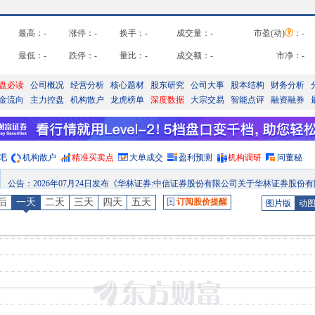
最高：
-
涨停：
-
换手：
-
成交量：
-
市盈(动)
：
-
最低：
-
跌停：
-
量比：
-
成交额：
-
市净：
-
盘必读
公司概况
经营分析
核心题材
股东研究
公司大事
股本结构
财务分析
金流向
主力控盘
机构散户
龙虎榜单
深度数据
大宗交易
智能点评
融资融券
吧
机构散户
精准买卖点
大单成交
盈利预测
机构调研
问董秘
公告
：
2026年07月24日发布《华林证券:中信证券股份有限公司关于华林证券股份有限公司归还“26华林01”临时补充流动资金的募集资金之临时受托管理事务报
股权质押
：
截止2026年07月24日质押总比例28.06%，质押总股数7.58亿股，质押总笔数1
后
一天
二天
三天
四天
五天
订阅股价提醒
图片版
动
公告
：
2026年07月20日发布《华林证券:华林证券股份有限公司关于归还“26华林01”临时补充流动资金的募集资金的
股权质押
：
截止2026年07月17日质押总比例28.06%，质押总股数7.58亿股，质押总笔数1
公告
：
2026年07月13日发布《华林证券:中信证券股份有限公司关于华林证券股份有限公司归还“26华林01”临时补充流动资金的募集资金之临时受托管理事务报
分红
：
2026年07月10日公布2025年年报分红，股权登记日：2026年07月16日；除权除息日：2026年07月17日；分配方案：10派0.57元(含税,扣税后0.513元
预约披露日
：
2026年半年报预约2026年08月29日披露
股权质押
：
截止2026年07月31日质押总比例30.06%，质押总股数8.12亿股，质押总笔数1