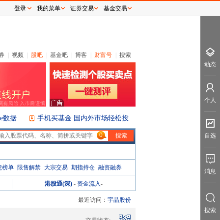
登录
我的菜单
证券交易
基金交易
券
|
视频
|
股吧
|
基金吧
|
博客
|
财富号
|
搜索
动态
个人
ice数据
手机买基金 国内外市场轻松投
0
自选
虎榜单
限售解禁
大宗交易
期指持仓
融资融券
消息
港股通(深)
-
资金流入
-
最近访问：
宇晶股份
搜索