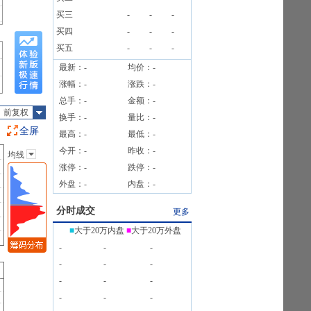
买三
-
-
-
5笔
买四
-
-
-
买五
-
-
-
最新：
-
均价：
-
涨幅：
-
涨跌：
-
总手：
-
金额：
-
前复权
换手：
-
量比：
-
全屏
最高：
-
最低：
-
今开：
-
昨收：
-
均线
主图指标
涨停：
-
跌停：
-
无
外盘：
-
内盘：
-
均线
EXPMA
分时成交
更多
SAR
■
大于20万内盘
■
大于20万外盘
BOLL
-
-
-
BBI
-
-
-
-
-
-
-
-
-