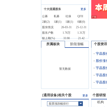
十大流通股东
更多
公募
私募
社保
QFII
2
家(
2
)
1
家(
1
)
1
家(
1
)
0
家(
0
)
股东情况
26-03-31
25-12-31
股东户数
1.76万
1.31万
较上期(%)
33.90
21.42
所属板块
阶段涨幅
个股资
宇晶股
暂无数据
[
通用设备
]相关个股
个股研报
更多
机构
股票涨跌幅排行