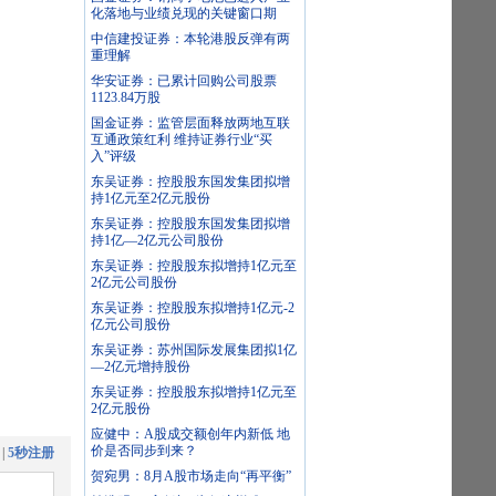
化落地与业绩兑现的关键窗口期
中信建投证券：本轮港股反弹有两
重理解
华安证券：已累计回购公司股票
1123.84万股
国金证券：监管层面释放两地互联
互通政策红利 维持证券行业“买
入”评级
东吴证券：控股股东国发集团拟增
持1亿元至2亿元股份
东吴证券：控股股东国发集团拟增
持1亿—2亿元公司股份
东吴证券：控股股东拟增持1亿元至
2亿元公司股份
东吴证券：控股股东拟增持1亿元-2
亿元公司股份
东吴证券：苏州国际发展集团拟1亿
—2亿元增持股份
东吴证券：控股股东拟增持1亿元至
2亿元股份
应健中：A股成交额创年内新低 地
价是否同步到来？
|
5秒注册
贺宛男：8月A股市场走向“再平衡”