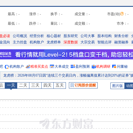
最高：
-
涨停：
-
换手：
-
成交量：
-
市盈(动)
：
-
最低：
-
跌停：
-
量比：
-
成交额：
-
市净：
-
盘必读
公司概况
经营分析
核心题材
股东研究
公司大事
股本结构
财务分析
金流向
主力控盘
机构散户
龙虎榜单
深度数据
大宗交易
智能点评
融资融券
吧
机构散户
精准买卖点
大单成交
盈利预测
机构调研
问董秘
龙虎榜
：
2026年08月07日因“连续三个交易日内，涨幅偏离值累计达到20%的证券”披露龙虎榜
公告
：
2026年07月31日发布《宇晶股份:关于未来三年股东回报规划(2026-2028年)的公告》等12条
后
一天
二天
三天
四天
五天
订阅股价提醒
图片版
动
股权质押
：
截止2026年07月31日质押总比例6.98%，质押总股数1863.72万股，质押总笔数
股权质押
：
截止2026年07月24日质押总比例6.98%，质押总股数1863.72万股，质押总笔数
公告
：
2026年07月21日发布《宇晶股份:关于实际控制人增持公司股份计划实施进展情况的公
股权质押
：
截止2026年07月17日质押总比例6.98%，质押总股数1863.72万股，质押总笔数
预约披露日
：
2026年半年报预约2026年08月27日披露
股东大会
：
于2026-08-19召开2026年第三次临时股东大会