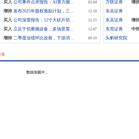
买入
公司事件点评报告：AI算力驱动太空光伏浪潮，超薄硅片切割设备迎放量机遇
万联证券
增
02-04
增持
发布2025年股权激励计划，三年业绩目标强势增长
东吴证券
12-19
买入
公司深度报告：12寸大硅片切割设备核心卡位，消费电子3D玻璃切割设备放量在即
东吴证券
增
12-15
买入
立足于切磨抛设备，多场景需求持续打开
东莞证券
中
12-07
增持
二季度业绩环比改善，下游消费电子景气提升
头豹研究院
09-19
全览