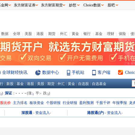
基金网
东方财富证券
东方财富期货
妙想
Choice数据
股吧
数据
|
全球
|
美股
|
港股
|
期货
|
外汇
|
黄金
|
银行
|
基金
|
理财
|
保险
|
债
全球财经快讯
数据中心
手机站
客户端
Cho
|
|
|
|
|
|
|
|
|
行
新股
基金
港股
美股
期货
外汇
黄金
自选股
自选基金
:
-
)
深证
：
- - - -
(涨:
-
平:
-
跌:
-
)
H股比价
主力排名
板块资金
个股研报
行业研报
盈利预测
千股千评
年报季报
龙
深股通
-
资金流入
-
港股通(沪)
-
资金流入
-