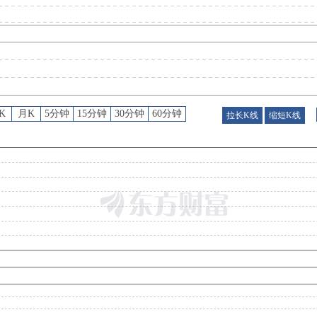
公告
：
2026年08月08日发布《宇晶股份:股票交易异常波动公告》
股权质押
：
截止2026年08月07日质押总比例6.98%，质押总股数1863.72万股，质押总笔数
K
月K
5分钟
15分钟
30分钟
60分钟
拉长K线
缩短K线