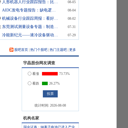
持
人形机器人行业跟踪报告：比亚迪人形机器人“小迪”预计8月亮相
08-05
AIDC发电专题报告：缺电逻辑下燃机已开始释放利润，重视0-1的SOFC
08-04
持
机械设备行业跟踪周报：看好半导体设备超级景气周期&资本开支加速受益的AI设备；推荐估值低稳增长的工程机械
08-02
性
东莞测试测量设备专题：制造业升级催化检测需求
07-31
冷能新纪元——液冷设备驱动算力基础设施的热管理革命 头豹词条报告系列
07-29
股吧首页
|
热门个股吧
|
热门主题吧
|
更多
宇晶股份
网友调查
看涨
73.73%
看跌
26.27%
统计时间:
2026-08-08
机构名家
国金证券：钠离子电池已进入产业