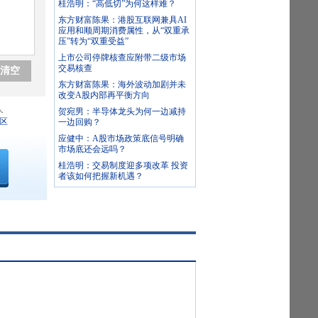
桂浩明：“高低切”为何这样难？
东方财富陈果：港股互联网兼具AI
应用和顺周期消费属性，从“双重承
压”转为“双重受益”
上市公司停牌核查应附带二级市场
交易核查
清空
东方财富陈果：海外波动加剧并未
改变A股内部再平衡方向
人
贺宛男：半导体龙头为何一边减持
区
一边回购？
应健中：A股市场政策底信号明确
市场底还会远吗？
桂浩明：交易制度迎多项改革 投资
者该如何把握新机遇？