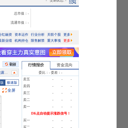
-
交易状态:
-
总市值：
-
流通市值：
-
分红融资
资本运作
行业分析
关联个股
更多
最新业绩
机构持仓
限售解禁
重大事项
更多
行情报价
资金流向
信息
委比：
-
委差：
-
卖五
-
-
-
公告
图版
极速版
卖四
-
-
-
5笔
全屏
卖三
-
-
-
5笔
卖二
-
-
-
告》
卖一
-
-
-
5笔
DK点自动提示涨跌信号！
买一
-
-
-
买二
-
-
-