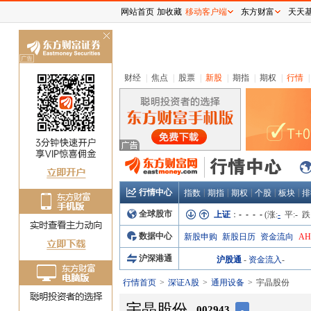
网站首页
加收藏
移动客户端
东方财富
天天
关
闭
财经
|
焦点
|
股票
|
新股
|
期指
|
期权
|
行情
|
行情中心
|
|
|
|
|
指数
期指
期权
个股
板块
排
全球股市
上证
：
- - - -
(涨:
-
平:
-
跌
数据中心
新股申购
新股日历
资金流向
A
沪深港通
沪股通
-
资金流入
-
行情首页
深证A股
通用设备
宇晶股份
宇晶股份
002943
-