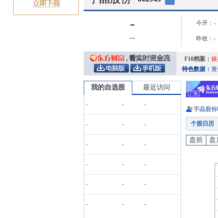
-
今开：
-
-
-
昨收：
-
F10档案：
操
特色数据：
资
我的自选股
最近访问
-
-
-
宇晶股份
个股日历
-
-
-
盘前
盘
-
-
-
-
-
-
-
-
-
-
-
-