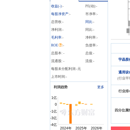
收益(
-
)
:
-
PE(动):
-
每股净资产
:
-
市净率:
-
总营收:
-
同比
:
-
净利润:
-
同比:
-
毛利率
:
-
净利率:
-
ROE
:
-
负债率:
-
总股本:
-
总值:
-
宇晶股
流通股:
-
流值:
-
每股未分配利润:
-
元
通用设
上市时间:
-
(行业平
利润趋势
更多
行业排
四分位属