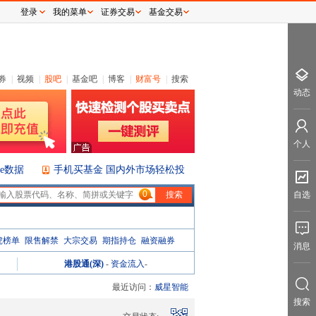
登录
我的菜单
证券交易
基金交易
券
|
视频
|
股吧
|
基金吧
|
博客
|
财富号
|
搜索
动态
个人
ice数据
手机买基金 国内外市场轻松投
0
自选
虎榜单
限售解禁
大宗交易
期指持仓
融资融券
消息
港股通(深)
-
资金流入
-
最近访问：
威星智能
搜索