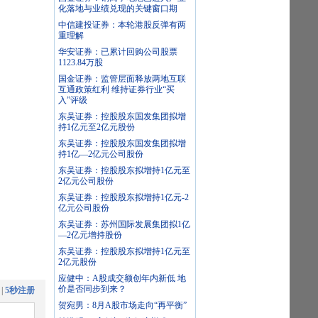
化落地与业绩兑现的关键窗口期
中信建投证券：本轮港股反弹有两
重理解
华安证券：已累计回购公司股票
1123.84万股
国金证券：监管层面释放两地互联
互通政策红利 维持证券行业“买
入”评级
东吴证券：控股股东国发集团拟增
持1亿元至2亿元股份
东吴证券：控股股东国发集团拟增
持1亿—2亿元公司股份
东吴证券：控股股东拟增持1亿元至
2亿元公司股份
东吴证券：控股股东拟增持1亿元-2
亿元公司股份
东吴证券：苏州国际发展集团拟1亿
—2亿元增持股份
东吴证券：控股股东拟增持1亿元至
2亿元股份
应健中：A股成交额创年内新低 地
价是否同步到来？
|
5秒注册
贺宛男：8月A股市场走向“再平衡”