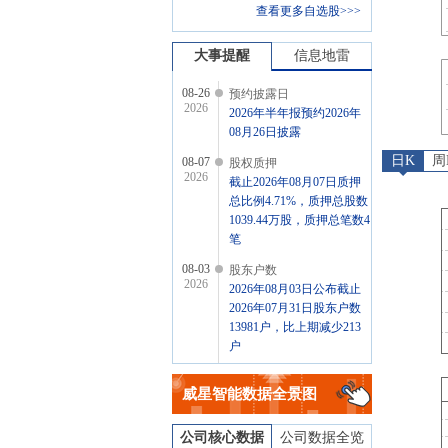
查看更多自选股>>>
大事提醒
信息地雷
08-26
预约披露日
2026
2026年半年报预约2026年
08月26日披露
日K
周
08-07
股权质押
2026
截止2026年08月07日质押
总比例4.71%，质押总股数
1039.44万股，质押总笔数4
笔
08-03
股东户数
2026
2026年08月03日公布截止
2026年07月31日股东户数
13981户，比上期减少213
户
07-31
股权质押
2026
威星智能
数据全景图
截止2026年07月31日质押
总比例4.71%，质押总股数
1039.44万股，质押总笔数4
公司核心数据
公司数据全览