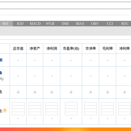
RSI
KDJ
MACD
W%R
DMI
BIAS
OBV
CCI
ROC
总市值
净资产
净利润
市盈率(动)
市净率
毛利率
净利率
能
-
-
-
-
-
-
-
备
-
-
-
-
-
-
-
均)
名
-
|
-
-
|
-
-
|
-
-
|
-
-
|
-
-
|
-
-
|
-
性
-
-
-
-
-
-
-