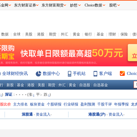
基金网
东方财富证券
东方财富期货
妙想
Choice数据
股吧
数据
|
全球
|
美股
|
港股
|
期货
|
外汇
|
黄金
|
银行
|
基金
|
理财
|
保险
|
债
全球财经快讯
数据中心
手机站
客户端
Cho
|
|
|
|
|
|
|
|
|
行
新股
基金
港股
美股
期货
外汇
黄金
自选股
自选基金
:
-
)
深证
：
- - - -
(涨:
-
平:
-
跌:
-
)
H股比价
主力排名
板块资金
个股研报
行业研报
盈利预测
千股千评
年报季报
龙
深股通
-
资金流入
-
港股通(沪)
-
资金流入
-