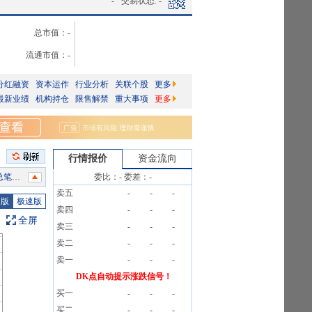
-
交易状态:
-
总市值：
-
流通市值：
-
分红融资
资本运作
行业分析
关联个股
更多
最新业绩
机构持仓
限售解禁
重大事项
更多
行情报价
资金流向
4笔
委比：
-
委差：
-
卖五
-
-
-
47户
图版
极速版
卖四
-
-
-
4笔
全屏
卖三
-
-
-
卖二
-
-
-
限92天
卖一
-
-
-
》
DK点自动提示涨跌信号！
买一
-
-
-
4笔
买二
-
-
-