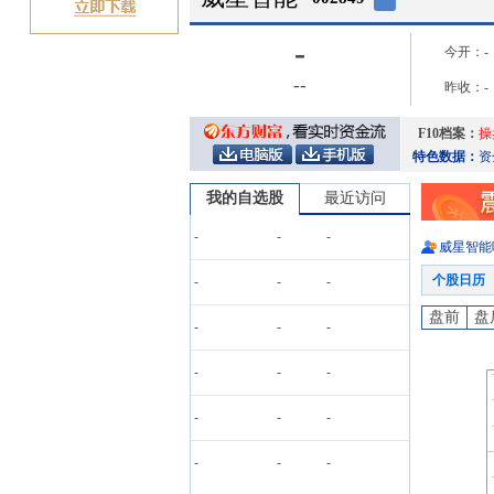
-
今开：
-
-
-
昨收：
-
F10档案：
操
特色数据：
资
我的自选股
最近访问
-
-
-
威星智能
个股日历
-
-
-
盘前
盘
-
-
-
-
-
-
-
-
-
-
-
-