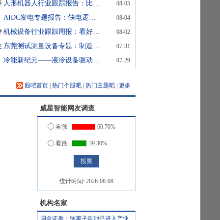
持
人形机器人行业跟踪报告：比亚迪人形机器人“小迪”预计8月亮相
08-05
AIDC发电专题报告：缺电逻辑下燃机已开始释放利润，重视0-1的SOFC
08-04
持
机械设备行业跟踪周报：看好半导体设备超级景气周期&资本开支加速受益的AI设备；推荐估值低稳增长的工程机械
08-02
性
东莞测试测量设备专题：制造业升级催化检测需求
07-31
冷能新纪元——液冷设备驱动算力基础设施的热管理革命 头豹词条报告系列
07-29
股吧首页
|
热门个股吧
|
热门主题吧
|
更多
威星智能
网友调查
看涨
60.70%
看跌
39.30%
统计时间:
2026-08-08
机构名家
国金证券：钠离子电池已进入产业