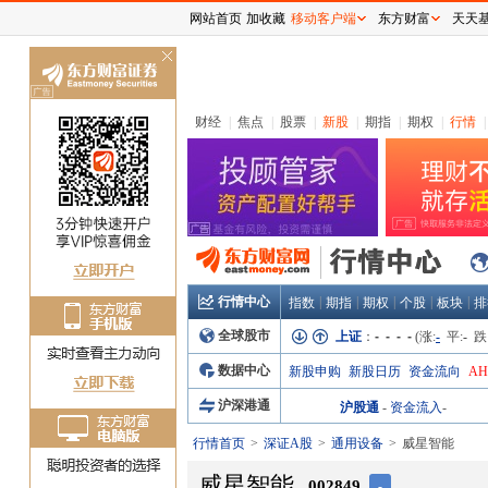
网站首页
加收藏
移动客户端
东方财富
天天
关
闭
财经
|
焦点
|
股票
|
新股
|
期指
|
期权
|
行情
|
行情中心
|
|
|
|
|
指数
期指
期权
个股
板块
排
全球股市
上证
：
- - - -
(涨:
-
平:
-
跌
数据中心
新股申购
新股日历
资金流向
A
沪深港通
沪股通
-
资金流入
-
行情首页
深证A股
通用设备
威星智能
威星智能
002849
-