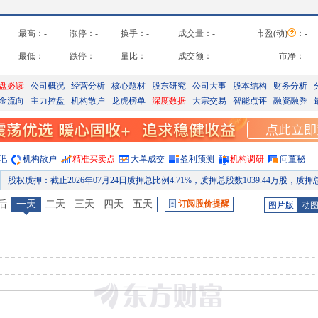
最高：
-
涨停：
-
换手：
-
成交量：
-
市盈(动)
：
-
最低：
-
跌停：
-
量比：
-
成交额：
-
市净：
-
盘必读
公司概况
经营分析
核心题材
股东研究
公司大事
股本结构
财务分析
金流向
主力控盘
机构散户
龙虎榜单
深度数据
大宗交易
智能点评
融资融券
吧
机构散户
精准买卖点
大单成交
盈利预测
机构调研
问董秘
股权质押
：
截止2026年07月24日质押总比例4.71%，质押总股数1039.44万股，质押总笔数
股东户数
：
2026年07月23日公布截止2026年07月10日股东户数14194户，比上期减少14
后
一天
二天
三天
四天
五天
订阅股价提醒
图片版
动
股权质押
：
截止2026年07月17日质押总比例4.71%，质押总股数1039.44万股，质押总笔数
公告
：
2026年07月16日发布《威星智能:关于变更持续督导保荐代表人的公告》
委托理财
：
2026年07月14日公布上市公司于2026年07月14日认购单位结构性存款7202603327 6000万元，预计年化收益率1.00-2.25%，投资期
公告
：
2026年07月14日发布《威星智能:关于使用闲置自有资金进行委托理财的进展公告
预约披露日
：
2026年半年报预约2026年08月26日披露
股权质押
：
截止2026年08月07日质押总比例4.71%，质押总股数1039.44万股，质押总笔数