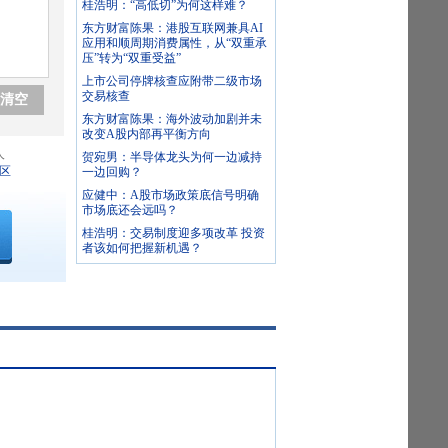
桂浩明：“高低切”为何这样难？
东方财富陈果：港股互联网兼具AI
应用和顺周期消费属性，从“双重承
压”转为“双重受益”
上市公司停牌核查应附带二级市场
交易核查
清空
东方财富陈果：海外波动加剧并未
改变A股内部再平衡方向
人
贺宛男：半导体龙头为何一边减持
区
一边回购？
应健中：A股市场政策底信号明确
市场底还会远吗？
桂浩明：交易制度迎多项改革 投资
者该如何把握新机遇？