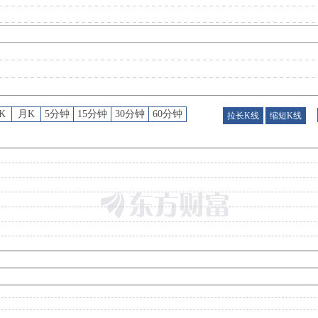
股东户数
：
2026年08月03日公布截止2026年07月31日股东户数13981户，比上期减少
股权质押
：
截止2026年07月31日质押总比例4.71%，质押总股数1039.44万股，质押总笔数
K
月K
5分钟
15分钟
30分钟
60分钟
拉长K线
缩短K线