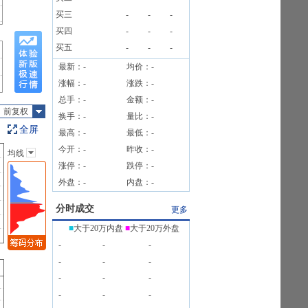
213户
买三
-
-
-
4笔
买四
-
-
-
买五
-
-
-
最新：
-
均价：
-
涨幅：
-
涨跌：
-
总手：
-
金额：
-
前复权
换手：
-
量比：
-
全屏
最高：
-
最低：
-
今开：
-
昨收：
-
均线
主图指标
涨停：
-
跌停：
-
无
外盘：
-
内盘：
-
均线
EXPMA
分时成交
更多
SAR
■
大于20万内盘
■
大于20万外盘
BOLL
-
-
-
BBI
-
-
-
-
-
-
-
-
-