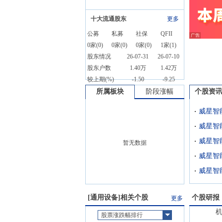
十大流通股东
更多
公募
私募
社保
QFII
0
家(
0
)
0
家(
0
)
0
家(
0
)
1
家(
1
)
股东情况
26-07-31
26-07-10
股东户数
1.40万
1.42万
较上期(%)
-1.50
-9.25
所属板块
阶段涨幅
个股资
威星智
威星智
暂无数据
威星智
[
通用设备
]相关个股
个股研报
更多
股票涨跌幅排行