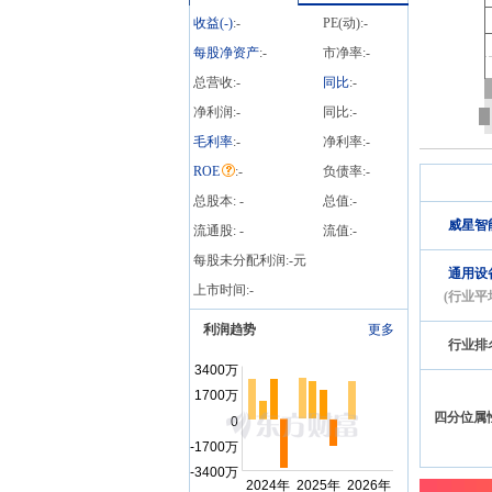
笔
收益(
-
)
:
-
PE(动):
-
每股净资产
:
-
市净率:
-
总营收:
-
同比
:
-
净利润:
-
同比:
-
毛利率
:
-
净利率:
-
ROE
:
-
负债率:
-
总股本:
-
总值:
-
威星智
流通股:
-
流值:
-
每股未分配利润:
-
元
通用设
上市时间:
-
(行业平
利润趋势
更多
行业排
四分位属