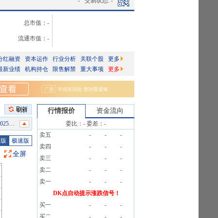
-
交易状态:
-
总市值：
-
流通市值：
-
分红融资
资本运作
行业分析
关联个股
更多
最新业绩
机构持仓
限售解禁
重大事项
更多
行情报价
资金流向
条公告
委比：
-
委差：
-
卖五
-
-
-
图版
极速版
卖四
-
-
-
全屏
卖三
-
-
-
告》
卖二
-
-
-
告》
卖一
-
-
-
DK点自动提示涨跌信号！
买一
-
-
-
2条公告
买二
-
-
-