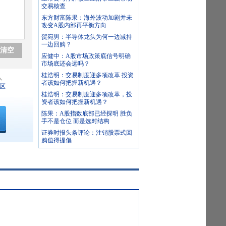
交易核查
东方财富陈果：海外波动加剧并未
改变A股内部再平衡方向
贺宛男：半导体龙头为何一边减持
一边回购？
清空
应健中：A股市场政策底信号明确
市场底还会远吗？
桂浩明：交易制度迎多项改革 投资
人
者该如何把握新机遇？
区
桂浩明：交易制度迎多项改革，投
资者该如何把握新机遇？
陈果：A股指数底部已经探明 胜负
手不是仓位 而是选对结构
证券时报头条评论：注销股票式回
购值得提倡