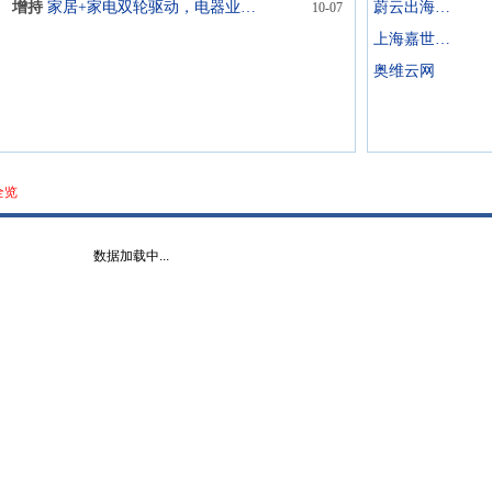
增持
家居+家电双轮驱动，电器业务占比提升盈利能力改善
蔚云出海(广州)企业咨询
10-07
上海嘉世营销咨询
奥维云网
全览