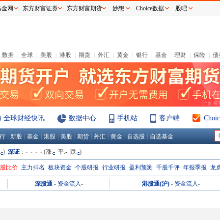
基金网
东方财富证券
东方财富期货
妙想
Choice数据
股吧
数据
|
全球
|
美股
|
港股
|
期货
|
外汇
|
黄金
|
银行
|
基金
|
理财
|
保险
|
债
全球财经快讯
数据中心
手机站
客户端
Cho
|
|
|
|
|
|
|
|
|
行
新股
基金
港股
美股
期货
外汇
黄金
自选股
自选基金
:
-
)
深证
：
- - - -
(涨:
-
平:
-
跌:
-
)
H股比价
主力排名
板块资金
个股研报
行业研报
盈利预测
千股千评
年报季报
龙
深股通
-
资金流入
-
港股通(沪)
-
资金流入
-