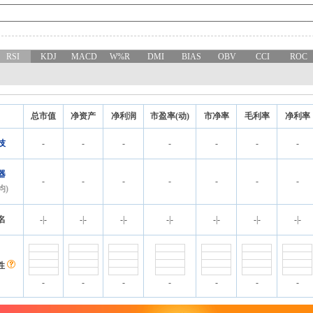
RSI
KDJ
MACD
W%R
DMI
BIAS
OBV
CCI
ROC
总市值
净资产
净利润
市盈率(动)
市净率
毛利率
净利率
技
-
-
-
-
-
-
-
器
-
-
-
-
-
-
-
均)
名
-
|
-
-
|
-
-
|
-
-
|
-
-
|
-
-
|
-
-
|
-
性
-
-
-
-
-
-
-