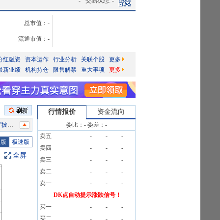
-
交易状态:
-
总市值：
-
流通市值：
-
分红融资
资本运作
行业分析
关联个股
更多
最新业绩
机构持仓
限售解禁
重大事项
更多
行情报价
资金流向
信息
委比：
-
委差：
-
卖五
-
-
-
公告》
图版
极速版
卖四
-
-
-
条公告
全屏
卖三
-
-
-
卖二
-
-
-
卖一
-
-
-
》
DK点自动提示涨跌信号！
买一
-
-
-
买二
-
-
-