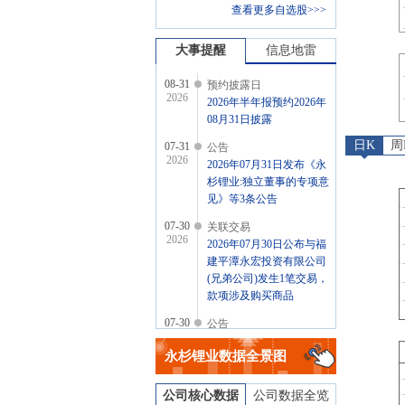
查看更多自选股>>>
大事提醒
信息地雷
08-31
预约披露日
2026
2026年半年报预约2026年
08月31日披露
日K
周
07-31
公告
2026
2026年07月31日发布《永
杉锂业:独立董事的专项意
见》等3条公告
07-30
关联交易
2026
2026年07月30日公布与福
建平潭永宏投资有限公司
(兄弟公司)发生1笔交易，
款项涉及购买商品
07-30
公告
2026
2026年07月30日发布《永
永杉锂业
数据全景图
杉锂业:北京市天元律师事
务所关于锦州永杉锂业股
份有限公司向特定对象发
公司核心数据
公司数据全览