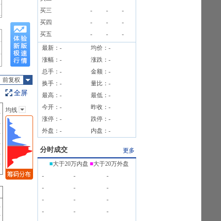
买商品
买三
-
-
-
公告
买四
-
-
-
买五
-
-
-
最新：
-
均价：
-
涨幅：
-
涨跌：
-
总手：
-
金额：
-
前复权
换手：
-
量比：
-
全屏
最高：
-
最低：
-
今开：
-
昨收：
-
均线
主图指标
涨停：
-
跌停：
-
无
外盘：
-
内盘：
-
均线
EXPMA
分时成交
更多
SAR
■
大于20万内盘
■
大于20万外盘
BOLL
-
-
-
BBI
-
-
-
-
-
-
-
-
-