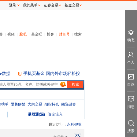
登录
我的菜单
证券交易
基金交易
券
|
视频
|
股吧
|
基金吧
|
博客
|
财富号
|
搜索
动态
个人
ice数据
手机买基金 国内外市场轻松投
0
自选
虎榜单
限售解禁
大宗交易
期指持仓
融资融券
消息
港股通(深)
-
资金流入
-
最近访问：
永杉锂业
搜索