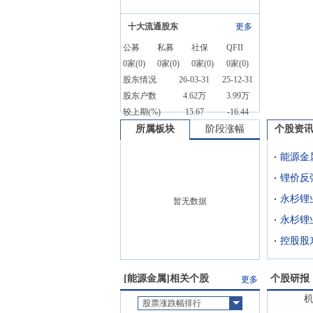
十大流通股东
更多
公募
私募
社保
QFII
0
家(
0
)
0
家(
0
)
0
家(
0
)
0
家(
0
)
股东情况
26-03-31
25-12-31
股东户数
4.62万
3.99万
较上期(%)
15.67
-16.44
所属板块
阶段涨幅
个股资
能源金
暂无数据
永杉锂
[
能源金属
]相关个股
个股研报
更多
股票涨跌幅排行