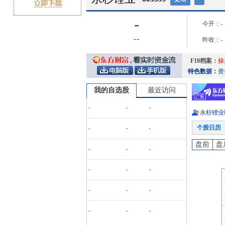
-
今开：
-
-
-
昨收：
-
F10档案：
操
特色数据：
资
我的自选股
最近访问
-
-
-
永杉锂业
个股日历
-
-
-
盘前
盘
-
-
-
-
-
-
-
-
-
-
-
-