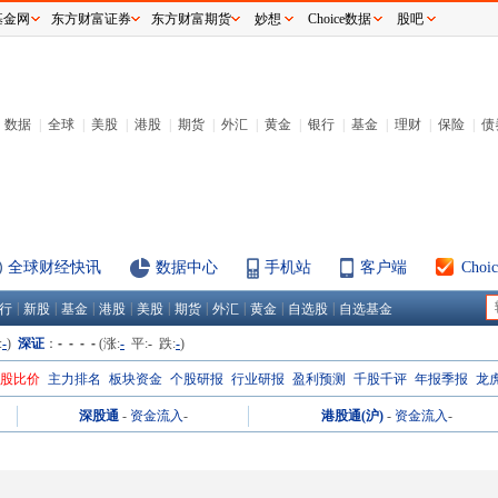
基金网
东方财富证券
东方财富期货
妙想
Choice数据
股吧
数据
|
全球
|
美股
|
港股
|
期货
|
外汇
|
黄金
|
银行
|
基金
|
理财
|
保险
|
债
全球财经快讯
数据中心
手机站
客户端
Cho
|
|
|
|
|
|
|
|
|
行
新股
基金
港股
美股
期货
外汇
黄金
自选股
自选基金
:
-
)
深证
：
- - - -
(涨:
-
平:
-
跌:
-
)
H股比价
主力排名
板块资金
个股研报
行业研报
盈利预测
千股千评
年报季报
龙
深股通
-
资金流入
-
港股通(沪)
-
资金流入
-