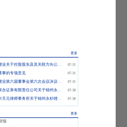
更多
永杉锂业:永杉锂业关于控股股东及其关联方向公司提供财务资助的公告
07-31
董事的专项意见
07-31
永杉锂业:永杉锂业第六届董事会第六次会议决议公告
07-31
永杉锂业:华泰联合证券有限责任公司关于锦州永杉锂业股份有限公司向特定对象发行股票之上市保荐书
07-30
永杉锂业:北京市天元律师事务所关于锦州永杉锂业股份有限公司向特定对象发行股票之法律意见书
07-30
更多
研报