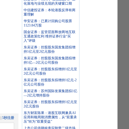
化落地与业绩兑现的关键窗口期
中信建投证券：本轮港股反弹有两
重理解
华安证券：已累计回购公司股票
1123.84万股
国金证券：监管层面释放两地互联
互通政策红利 维持证券行业“买
入”评级
东吴证券：控股股东国发集团拟增
持1亿元至2亿元股份
东吴证券：控股股东国发集团拟增
持1亿—2亿元公司股份
东吴证券：控股股东拟增持1亿元至
2亿元公司股份
东吴证券：控股股东拟增持1亿元-2
亿元公司股份
东吴证券：苏州国际发展集团拟1亿
—2亿元增持股份
东吴证券：控股股东拟增持1亿元至
2亿元股份
东方财富陈果：港股互联网兼具AI
应用和顺周期消费属性，从“双重承
|
5秒注册
压”转为“双重受益”
上市公司停牌核查应附带二级市场