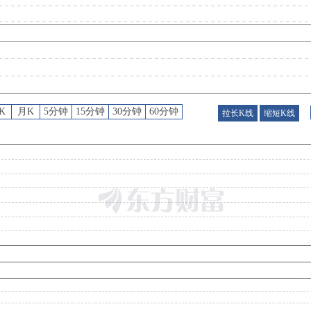
关联交易
：
2026年07月30日公布与福建平潭永宏投资有限公司(兄弟公司)发生1笔交易，款项涉及购
公告
：
2026年07月30日发布《永杉锂业:北京市天元律师事务所关于锦州永杉锂业股份有限公司向特定对象发行股票之法律意见书》等5条
K
月K
5分钟
15分钟
30分钟
60分钟
拉长K线
缩短K线