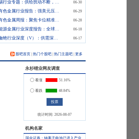
锡行业专题：供给扰动不断，AI需求成为核心新兴力量
06-30
有色金属行业报告：强美元压制，有色继续寻底
06-29
有色金属周报：聚焦卡位精准、需求高增的AI材料
06-28
能源金属行业深度报告：全球锂资源供应全面盘点
06-18
铷铯行业深度（V）：供需深度拆分下的行业发展窥探-上游刚性供给的垄断与下游科技消费的迭代
06-17
股吧首页
|
热门个股吧
|
热门主题吧
|
更多
永杉锂业
网友调查
看涨
51.16%
看跌
48.84%
统计时间:
2026-08-07
机构名家
国金证券：钠离子电池已进入产业