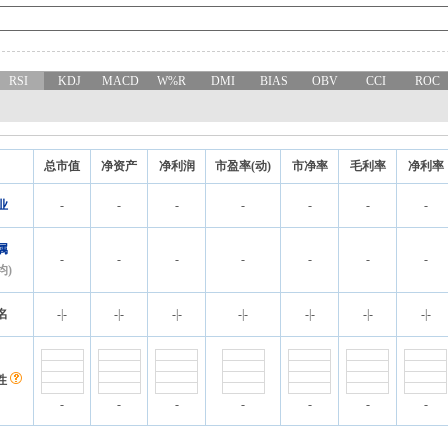
RSI
KDJ
MACD
W%R
DMI
BIAS
OBV
CCI
ROC
总市值
净资产
净利润
市盈率(动)
市净率
毛利率
净利率
业
-
-
-
-
-
-
-
属
-
-
-
-
-
-
-
均)
名
-
|
-
-
|
-
-
|
-
-
|
-
-
|
-
-
|
-
-
|
-
性
-
-
-
-
-
-
-