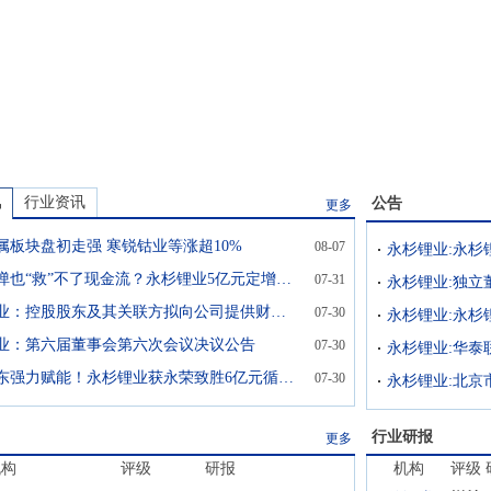
讯
行业资讯
公告
更多
属板块盘初走强 寒锐钴业等涨超10%
08-07
锂价反弹也“救”不了现金流？永杉锂业5亿元定增背后，近20亿元资金缺口“悬顶”
07-31
永杉锂业:独立
永杉锂业：控股股东及其关联方拟向公司提供财务资助不超6亿元
07-30
业：第六届董事会第六次会议决议公告
07-30
控股股东强力赋能！永杉锂业获永荣致胜6亿元循环财务资助，无担保、低利率降低融资成本
07-30
行业研报
更多
机构
评级
研报
机构
评级