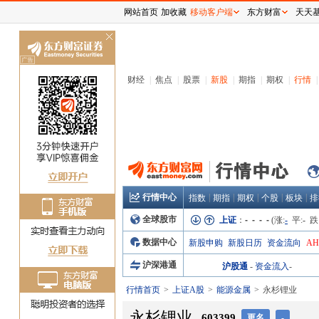
网站首页
加收藏
移动客户端
东方财富
天天
关
闭
财经
|
焦点
|
股票
|
新股
|
期指
|
期权
|
行情
|
行情中心
|
|
|
|
|
指数
期指
期权
个股
板块
排
全球股市
上证
：
- - - -
(涨:
-
平:
-
跌
数据中心
新股申购
新股日历
资金流向
A
沪深港通
沪股通
-
资金流入
-
行情首页
上证A股
能源金属
永杉锂业
永杉锂业
603399
更名
-