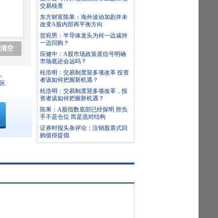
交易核查
东方财富陈果：海外波动加剧并未
改变A股内部再平衡方向
贺宛男：半导体龙头为何一边减持
一边回购？
清空
应健中：A股市场政策底信号明确
市场底还会远吗？
桂浩明：交易制度迎多项改革 投资
人
者该如何把握新机遇？
区
桂浩明：交易制度迎多项改革，投
资者该如何把握新机遇？
陈果：A股指数底部已经探明 胜负
手不是仓位 而是选对结构
证券时报头条评论：注销股票式回
购值得提倡