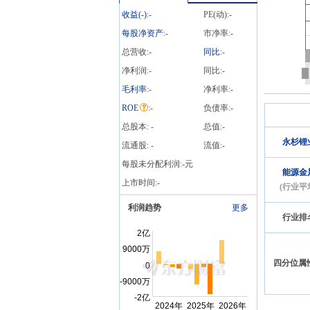
行股票之法律意见书》等5
收益(
-
)
:
-
PE(动):
-
条公告
每股净资产
:
-
市净率:
-
总营收:
-
同比
:
-
净利润:
-
同比:
-
毛利率
:
-
净利率:
-
ROE
:
-
负债率:
-
总股本:
-
总值:
-
永杉锂
流通股:
-
流值:
-
每股未分配利润:
-
元
能源金
上市时间:
-
(行业平
利润趋势
更多
行业排
四分位属