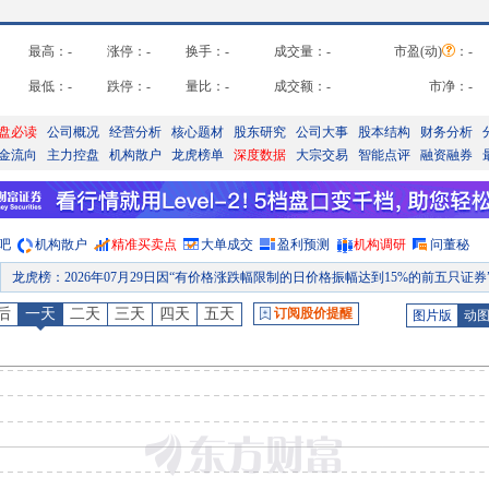
最高：
-
涨停：
-
换手：
-
成交量：
-
市盈(动)
：
-
最低：
-
跌停：
-
量比：
-
成交额：
-
市净：
-
盘必读
公司概况
经营分析
核心题材
股东研究
公司大事
股本结构
财务分析
金流向
主力控盘
机构散户
龙虎榜单
深度数据
大宗交易
智能点评
融资融券
吧
机构散户
精准买卖点
大单成交
盈利预测
机构调研
问董秘
龙虎榜
：
2026年07月29日因“有价格涨跌幅限制的日价格振幅达到15%的前五只证券”披露龙虎榜
公告
：
2026年07月27日发布《永杉锂业:永杉锂业关于向特定对象发行A股股票申请获得上海证券交易所受理的
后
一天
二天
三天
四天
五天
订阅股价提醒
图片版
动
公告
：
2026年07月24日发布《3-1华泰联合证券有限责任公司关于锦州永杉锂业股份有限公司向特定对象发行股票之发行保荐书(申报稿)(锦州永杉锂业股份有限公司)》等5
业绩预告
：
2026年07月15日发布，2026年中报预告
公告
：
2026年07月15日发布《永杉锂业:永杉锂业2026年半年度业绩预告》
公告
：
2026年07月01日发布《永杉锂业:永杉锂业关于部分股票期权注销完成的公告
预约披露日
：
2026年半年报预约2026年08月31日披露
公告
：
2026年07月31日发布《永杉锂业:独立董事的专项意见》等3条公告