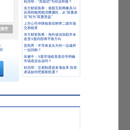
桂浩明：“高低切”为何这样难？
东方财富陈果：港股互联网兼具AI
应用和顺周期消费属性，从“双重承
压”转为“双重受益”
上市公司停牌核查应附带二级市场
交易核查
清空
东方财富陈果：海外波动加剧并未
改变A股内部再平衡方向
人
贺宛男：半导体龙头为何一边减持
区
一边回购？
应健中：A股市场政策底信号明确
市场底还会远吗？
桂浩明：交易制度迎多项改革 投资
者该如何把握新机遇？