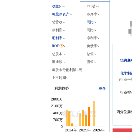
收益(
-
)
:
-
PE(动):
-
每股净资产
:
-
市净率:
-
总营收:
-
同比
:
-
净利润:
-
同比:
-
毛利率
:
-
净利率:
-
ROE
:
-
负债率:
-
总股本:
-
总值:
-
恒兴新
流通股:
-
流值:
-
每股未分配利润:
-
元
化学制
上市时间:
-
(行业平
利润趋势
更多
行业排
四分位属