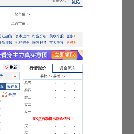
-
交易状态:
-
总市值：
-
流通市值：
-
分红融资
资本运作
行业分析
关联个股
更多
最新业绩
机构持仓
限售解禁
重大事项
更多
行情报价
资金流向
告》
委比：
-
委差：
-
卖五
-
-
-
万股
图版
极速版
卖四
-
-
-
公告
全屏
卖三
-
-
-
卖二
-
-
-
卖一
-
-
-
DK点自动提示涨跌信号！
5万元
买一
-
-
-
5万元
买二
-
-
-