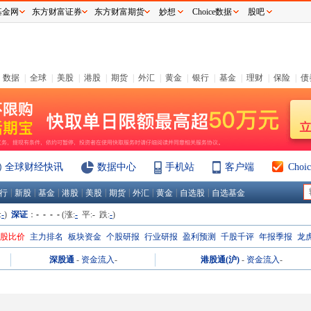
基金网
东方财富证券
东方财富期货
妙想
Choice数据
股吧
数据
|
全球
|
美股
|
港股
|
期货
|
外汇
|
黄金
|
银行
|
基金
|
理财
|
保险
|
债
全球财经快讯
数据中心
手机站
客户端
Cho
|
|
|
|
|
|
|
|
|
行
新股
基金
港股
美股
期货
外汇
黄金
自选股
自选基金
:
-
)
深证
：
- - - -
(涨:
-
平:
-
跌:
-
)
H股比价
主力排名
板块资金
个股研报
行业研报
盈利预测
千股千评
年报季报
龙
深股通
-
资金流入
-
港股通(沪)
-
资金流入
-