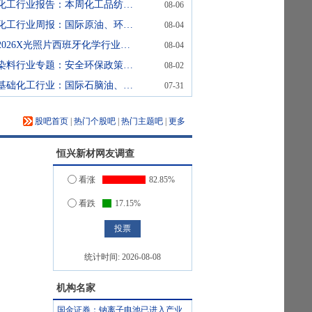
化工行业报告：本周化工品纺织化学制品、涤纶、民爆制品、复合肥、粘胶涨幅居前
08-06
化工行业周报：国际原油、环氧丙烷价格下跌，有机硅价格上涨
08-04
2026X光照片西班牙化学行业快照
08-04
染料行业专题：安全环保政策趋严，染料价格持续上行
08-02
基础化工行业：国际石脑油、原油等涨幅居前，建议关注进口替代、纯内需、高股息等方向
07-31
股吧首页
|
热门个股吧
|
热门主题吧
|
更多
恒兴新材
网友调查
看涨
82.85%
看跌
17.15%
统计时间:
2026-08-08
机构名家
国金证券：钠离子电池已进入产业