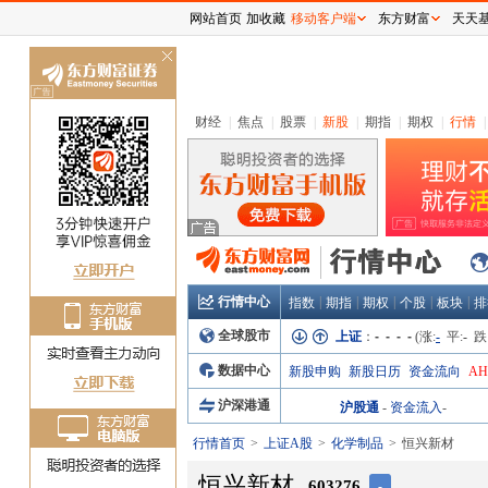
网站首页
加收藏
移动客户端
东方财富
天天
关
闭
财经
|
焦点
|
股票
|
新股
|
期指
|
期权
|
行情
|
行情中心
|
|
|
|
|
指数
期指
期权
个股
板块
排
全球股市
上证
：
- - - -
(涨:
-
平:
-
跌
数据中心
新股申购
新股日历
资金流向
A
沪深港通
沪股通
-
资金流入
-
行情首页
上证A股
化学制品
恒兴新材
恒兴新材
603276
-