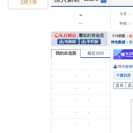
-
今开：
-
-
-
昨收：
-
F10档案：
操
特色数据：
资
我的自选股
最近访问
-
-
-
恒兴新材
个股日历
-
-
-
盘前
盘
-
-
-
-
-
-
-
-
-
-
-
-