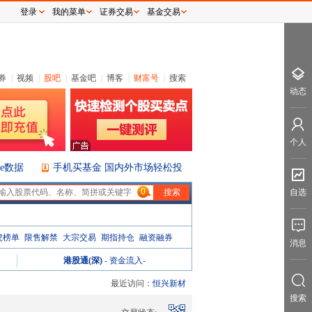
登录
我的菜单
证券交易
基金交易
券
|
视频
|
股吧
|
基金吧
|
博客
|
财富号
|
搜索
动态
个人
ice数据
手机买基金 国内外市场轻松投
0
自选
虎榜单
限售解禁
大宗交易
期指持仓
融资融券
消息
港股通(深)
-
资金流入
-
最近访问：
恒兴新材
搜索