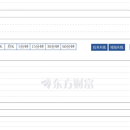
公告
：
2026年08月06日发布《恒兴新材:关于使用部分闲置募集资金进行现金管理赎回的公
股东户数
：
2026年08月04日公布截止2026年07月31日股东户数11937户，比上期减少
K
月K
5分钟
15分钟
30分钟
60分钟
拉长K线
缩短K线