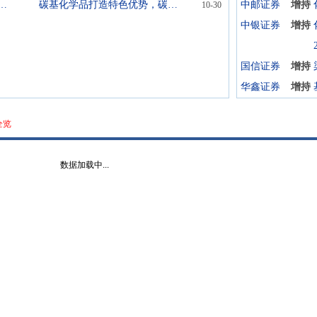
球富盛理财
碳基化学品打造特色优势，碳-硅双轮驱动
中邮证券
增持
10-30
中银证券
增持
国信证券
增持
华鑫证券
增持
全览