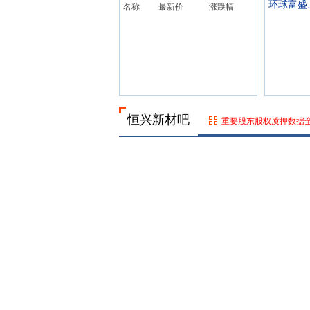
环
名称
最新价
涨跌幅
恒兴新材吧
重要股东股权质押数据