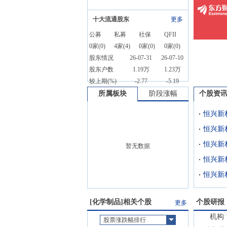
十大流通股东
更多
公募
私募
社保
QFII
0
家(
0
)
4
家(
4
)
0
家(
0
)
0
家(
0
)
股东情况
26-07-31
26-07-10
股东户数
1.19万
1.23万
较上期(%)
-2.77
-5.19
所属板块
阶段涨幅
个股资
暂无数据
恒兴新
[
化学制品
]相关个股
个股研报
更多
机构
股票涨跌幅排行