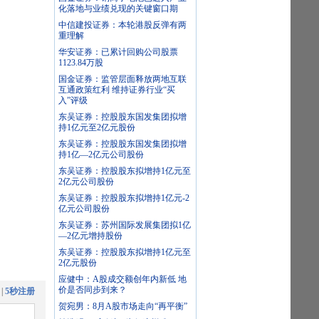
化落地与业绩兑现的关键窗口期
中信建投证券：本轮港股反弹有两
重理解
华安证券：已累计回购公司股票
1123.84万股
国金证券：监管层面释放两地互联
互通政策红利 维持证券行业“买
入”评级
东吴证券：控股股东国发集团拟增
持1亿元至2亿元股份
东吴证券：控股股东国发集团拟增
持1亿—2亿元公司股份
东吴证券：控股股东拟增持1亿元至
2亿元公司股份
东吴证券：控股股东拟增持1亿元-2
亿元公司股份
东吴证券：苏州国际发展集团拟1亿
—2亿元增持股份
东吴证券：控股股东拟增持1亿元至
2亿元股份
应健中：A股成交额创年内新低 地
价是否同步到来？
|
5秒注册
贺宛男：8月A股市场走向“再平衡”