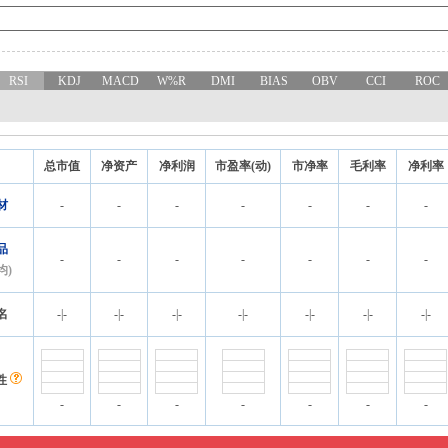
RSI
KDJ
MACD
W%R
DMI
BIAS
OBV
CCI
ROC
总市值
净资产
净利润
市盈率(动)
市净率
毛利率
净利率
材
-
-
-
-
-
-
-
品
-
-
-
-
-
-
-
均)
名
-
|
-
-
|
-
-
|
-
-
|
-
-
|
-
-
|
-
-
|
-
性
-
-
-
-
-
-
-