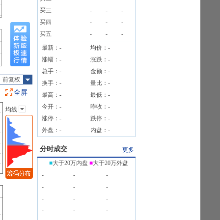
告》
买三
-
-
-
340户
买四
-
-
-
买五
-
-
-
最新：
-
均价：
-
涨幅：
-
涨跌：
-
总手：
-
金额：
-
前复权
换手：
-
量比：
-
全屏
最高：
-
最低：
-
今开：
-
昨收：
-
均线
主图指标
涨停：
-
跌停：
-
无
外盘：
-
内盘：
-
均线
EXPMA
分时成交
更多
SAR
■
大于20万内盘
■
大于20万外盘
BOLL
-
-
-
BBI
-
-
-
-
-
-
-
-
-