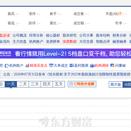
最高：
-
涨停：
-
换手：
-
成交量：
-
市盈(动)
：
-
最低：
-
跌停：
-
量比：
-
成交额：
-
市净：
-
盘必读
公司概况
经营分析
核心题材
股东研究
公司大事
股本结构
财务分析
金流向
主力控盘
机构散户
龙虎榜单
深度数据
大宗交易
智能点评
融资融券
吧
机构散户
精准买卖点
大单成交
盈利预测
机构调研
问董秘
公告
：
2026年07月31日发布《恒兴新材:关于2025年股权激励计划限制性股票预留授予结果公
高管持股
：
2026年07月30日公布2026年07月29日，陈维斌等共增持2笔，共增持8.1
后
一天
二天
三天
四天
五天
订阅股价提醒
图片版
动
公告
：
2026年07月30日发布《恒兴新材:第三届董事会第四次会议决议公告》等3条
股本变动
：
2026年07月29日因限制性股票原因发生股本变动
限售解禁日
：
2026年08月28日预计有802866股可流通上市
预约披露日
：
2026年半年报预约2026年08月27日披露
大宗交易
：
2026年08月07日共有5笔大宗交易信息，总成交量187.5万股，总成交额2797.
大宗交易
：
2026年08月06日共有4笔大宗交易信息，总成交量160.5万股，总成交额2386.6