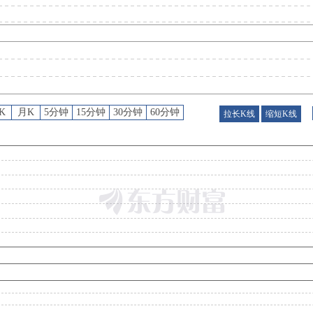
龙虎榜
：
2026年08月06日因“非S证券连续三个交易日内收盘价格涨幅偏离值累计达到20%的证券”披露龙虎
龙虎榜
：
2026年08月05日因“有价格涨跌幅限制的日价格振幅达到15%的前五只证券”披露龙虎榜
K
月K
5分钟
15分钟
30分钟
60分钟
拉长K线
缩短K线