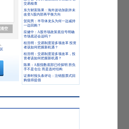
交易核查
东方财富陈果：海外波动加剧并未
改变A股内部再平衡方向
贺宛男：半导体龙头为何一边减持
一边回购？
清空
应健中：A股市场政策底信号明确
市场底还会远吗？
桂浩明：交易制度迎多项改革 投资
人
者该如何把握新机遇？
区
桂浩明：交易制度迎多项改革，投
资者该如何把握新机遇？
陈果：A股指数底部已经探明 胜负
手不是仓位 而是选对结构
证券时报头条评论：注销股票式回
购值得提倡