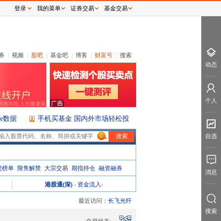
登录
我的菜单
证券交易
基金交易
券
|
视频
|
股吧
|
基金吧
|
博客
|
财富号
|
搜索
动态
个人
ice数据
手机买基金 国内外市场轻松投
0
自选
虎榜单
限售解禁
大宗交易
期指持仓
融资融券
消息
港股通(深)
-
资金流入
-
最近访问：
长飞光纤
搜索