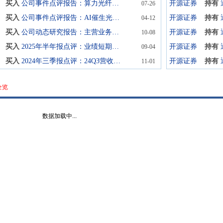
买入
公司事件点评报告：算力光纤需求持续爆发，全链条制造壁垒巩固长期盈利弹性
开源证券
持有
07-26
买入
公司事件点评报告：AI催生光纤光缆新需求，棒纤缆一体化生产把握上行周期
开源证券
持有
04-12
买入
公司动态研究报告：主营业务提质增效，大力拓展新型光纤研发应用
开源证券
持有
10-08
买入
2025年半年报点评：业绩短期承压，关注新型光纤产品应用
开源证券
持有
09-04
买入
2024年三季报点评：24Q3营收和扣非利润转正，AI需求带动出货好转
开源证券
持有
11-01
全览