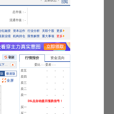
-
交易状态:
-
总市值：
-
流通市值：
-
分红融资
资本运作
行业分析
关联个股
更多
最新业绩
机构持仓
限售解禁
重大事项
更多
行情报价
资金流向
总额的34.00%。
委比：
-
委差：
-
卖五
-
-
-
告》
图版
极速版
卖四
-
-
-
并报表范围。
全屏
卖三
-
-
-
售商品
卖二
-
-
-
资产收购
卖一
-
-
-
售商品
DK点自动提示涨跌信号！
买一
-
-
-
告》
买二
-
-
-