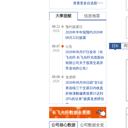
查看更多自选股>>>
大事提醒
信息地雷
08-22
预约披露日
2026
2026年半年报预约2026年
08月22日披露
日K
周
08-07
公告
2026
2026年08月07日发布《长
飞光纤:长飞光纤光缆股份
有限公司关于股票交易异
常波动的公告》
08-06
龙虎榜
2026
2026年08月06日因“非S证
券连续三个交易日内收盘
价格涨幅偏离值累计达到
20%的证券”披露龙虎榜信
息
长飞光纤
数据全景图
08-05
龙虎榜
2026
2026年08月05日因“有价格
涨跌幅限制的日价格振幅
公司核心数据
公司数据全览