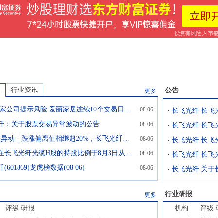
讯
行业资讯
公告
更多
今夜 32家公司提示风险 爱丽家居连续10个交易日涨停
08-06
纤：关于股票交易异常波动的公告
08-06
8天两次异动，跌涨偏离值相继超20%，长飞光纤披露上半年业绩预增后股价波动加剧
08-06
贝莱德在长飞光纤光缆H股的持股比例于8月3日从7.86%降至6.75%
08-06
601869)龙虎榜数据(08-06)
08-06
行业研报
更多
评级
研报
机构
评级