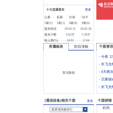
十大流通股东
更多
公募
私募
社保
QFII
1
家(
1
)
1
家(
1
)
0
家(
0
)
0
家(
0
)
股东情况
26-03-31
26-02-28
股东户数
6.62万
5.30万
较上期(%)
24.92
12.64
所属板块
阶段涨幅
个股资
长飞光
暂无数据
长飞光纤(
[
通信设备
]相关个股
个股研报
更多
机构
股票涨跌幅排行