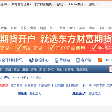
基金网
东方财富证券
东方财富期货
妙想
Choice数据
股吧
数据
|
全球
|
美股
|
港股
|
期货
|
外汇
|
黄金
|
银行
|
基金
|
理财
|
保险
|
债
全球财经快讯
数据中心
手机站
客户端
Cho
|
|
|
|
|
|
|
|
|
行
新股
基金
港股
美股
期货
外汇
黄金
自选股
自选基金
:
-
)
深证
：
- - - -
(涨:
-
平:
-
跌:
-
)
H股比价
主力排名
板块资金
个股研报
行业研报
盈利预测
千股千评
年报季报
龙
深股通
-
资金流入
-
港股通(沪)
-
资金流入
-