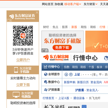
网站首页
加收藏
移动客户端
东方财富
天天
关
闭
财经
|
焦点
|
股票
|
新股
|
期指
|
期权
|
行情
|
行情中心
|
|
|
|
|
指数
期指
期权
个股
板块
排
全球股市
上证
：
- - - -
(涨:
-
平:
-
跌
数据中心
新股申购
新股日历
资金流向
A
沪深港通
沪股通
-
资金流入
-
行情首页
上证A股
通信设备
长飞光纤
长飞光纤
601869
-