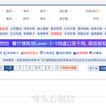
最高：
-
涨停：
-
换手：
-
成交量：
-
市盈(动)
：
-
最低：
-
跌停：
-
量比：
-
成交额：
-
市净：
-
盘必读
公司概况
经营分析
核心题材
股东研究
公司大事
股本结构
财务分析
金流向
主力控盘
机构散户
龙虎榜单
深度数据
大宗交易
智能点评
融资融券
吧
机构散户
精准买卖点
大单成交
盈利预测
机构调研
问董秘
并购重组
：
拟投资标的名称:长飞江城智能创业投资基金(武汉)合伙企业(有限合伙)(以下简称“长飞智能基金”或“私募基金”)。拟投资金额:长飞光纤光缆股份有限公司(以下简称“公司”或“本公司”)子公司武汉市长飞资本管理有限责任公司(以下简称“长飞资本”)拟作为有限合伙人参与设立长飞智能基金(以下简称“本次投资”)。长飞智能基金规模为人民币50,000万元,其中长飞资本拟出资人民币17,000万元。占长飞智能基金出资
公告
：
2026年08月04日发布《长飞光纤:长飞光纤光缆股份有限公司关于子公司拟参与设立私募基金的公
后
一天
二天
三天
四天
五天
订阅股价提醒
图片版
动
并购重组
：
本公司于2026年7月30日与Draka签署《关于长飞光纤光缆(上海)有限公司25%股权转让协议》,公司以欧元1,200.00万元的对价收购Draka持有的长飞上海25.00%的股权。本次交易完成后,本公司将持有长飞上海100.00%的股权,长飞上海将由本公司合营公司变为本公司全资子公司,被纳入公司合
关联交易
：
2026年07月31日公布与Prysmian S.p.A(其它关联关系)发生1笔交易，合计金额1.03亿元，款项涉及销
关联交易
：
2026年07月31日公布与Draka Comteq B.V.(参股股东)发生1笔交易，合计金额9261.00万元，款项涉及
关联交易
：
2026年07月31日公布与长飞光纤光缆(上海)有限公司(其它关联关系)发生1笔交易，合计金额2.85亿元，款项涉及销
预约披露日
：
2026年半年报预约2026年08月22日披露
公告
：
2026年08月07日发布《长飞光纤:长飞光纤光缆股份有限公司关于股票交易异常波动的公