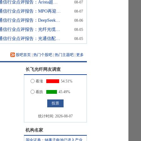
通信行业点评报告：Arista超预期，交换网络利好不断
08-07
通信行业点评报告：MPO再迎利好
08-07
通信行业点评报告：DeepSeek官宣涨价，国产Token链核心受益
08-06
通信行业点评报告：光纤光缆配置时点已至
08-05
通信行业点评报告：光通信配置时刻已至
08-05
股吧首页
|
热门个股吧
|
热门主题吧
|
更多
长飞光纤
网友调查
看涨
54.51%
看跌
45.49%
统计时间:
2026-08-07
机构名家
国金证券：钠离子电池已进入产业