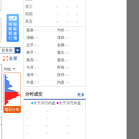
榜信息
买三
-
-
-
信息
买四
-
-
-
买五
-
-
-
最新：
-
均价：
-
涨幅：
-
涨跌：
-
总手：
-
金额：
-
前复权
换手：
-
量比：
-
全屏
最高：
-
最低：
-
今开：
-
昨收：
-
均线
主图指标
涨停：
-
跌停：
-
无
外盘：
-
内盘：
-
均线
EXPMA
分时成交
更多
SAR
■
大于20万内盘
■
大于20万外盘
BOLL
-
-
-
BBI
-
-
-
-
-
-
-
-
-