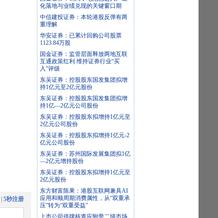
化落地与业绩兑现的关键窗口期
中信建投证券：本轮港股反弹有两
重理解
华安证券：已累计回购公司股票
1123.84万股
国金证券：监管层面释放两地互联
互通政策红利 维持证券行业“买
入”评级
东吴证券：控股股东国发集团拟增
持1亿元至2亿元股份
东吴证券：控股股东国发集团拟增
持1亿—2亿元公司股份
东吴证券：控股股东拟增持1亿元至
2亿元公司股份
东吴证券：控股股东拟增持1亿元-2
亿元公司股份
东吴证券：苏州国际发展集团拟1亿
—2亿元增持股份
东吴证券：控股股东拟增持1亿元至
2亿元股份
东方财富陈果：港股互联网兼具AI
应用和顺周期消费属性，从“双重承
|
5秒注册
压”转为“双重受益”
上市公司停牌核查应附带二级市场