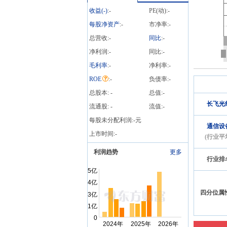
达到15%的前五只证券”披
收益(
-
)
:
-
PE(动):
-
露龙虎榜信息
每股净资产
:
-
市净率:
-
总营收:
-
同比
:
-
净利润:
-
同比:
-
毛利率
:
-
净利率:
-
ROE
:
-
负债率:
-
总股本:
-
总值:
-
长飞光
流通股:
-
流值:
-
每股未分配利润:
-
元
通信设
上市时间:
-
(行业平
利润趋势
更多
行业排
四分位属