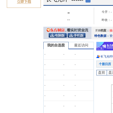
-
今开：
-
-
-
昨收：
-
F10档案：
操
特色数据：
资
我的自选股
最近访问
-
-
-
长飞光纤
个股日历
-
-
-
盘前
盘
-
-
-
-
-
-
-
-
-
-
-
-