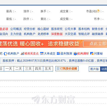
最高：
-
涨停：
-
换手：
-
成交量：
-
市盈(动)
：
-
最低：
-
跌停：
-
量比：
-
成交额：
-
市净：
-
盘必读
公司概况
经营分析
核心题材
股东研究
公司大事
股本结构
财务分析
金流向
主力控盘
机构散户
龙虎榜单
深度数据
大宗交易
智能点评
融资融券
吧
机构散户
精准买卖点
大单成交
盈利预测
机构调研
问董秘
股权质押
：
截止2026年07月31日质押总比例20.87%，质押总股数9.43亿股，质押总笔数3
研报
：
2026年07月28日发布《千里科技深度报告：“AI+车”启新程，技术成果加速落地》
后
一天
二天
三天
四天
五天
订阅股价提醒
图片版
动
股权质押
：
截止2026年07月24日质押总比例20.87%，质押总股数9.43亿股，质押总笔数3
股权质押
：
截止2026年07月17日质押总比例20.87%，质押总股数9.43亿股，质押总笔数3
股权质押
：
截止2026年07月10日质押总比例20.87%，质押总股数9.43亿股，质押总笔数3
公告
：
2026年07月03日发布《千里科技:重庆千里科技股份有限公司2026年6月产销快报公
预约披露日
：
2026年半年报预约2026年08月25日披露
股权质押
：
截止2026年08月07日质押总比例20.87%，质押总股数9.43亿股，质押总笔数3