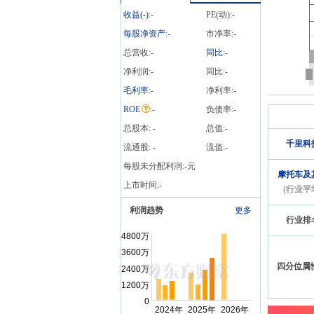
08-06
公告
2026
收益(
-
)
:
-
PE(动):
-
2026年08月06日发布《千
里科技:重庆千里科技股份
每股净资产
:
-
市净率:
-
有限公司2026年7月产销快
总营收:
-
同比
:
-
报公告》等3条公告
净利润:
-
同比:
-
毛利率
:
-
净利率:
-
ROE
:
-
负债率:
-
总股本:
-
总值:
-
千里科
流通股:
-
流值:
-
每股未分配利润:
-
元
摩托车及
上市时间:
-
(行业平
利润趋势
更多
行业排
四分位属