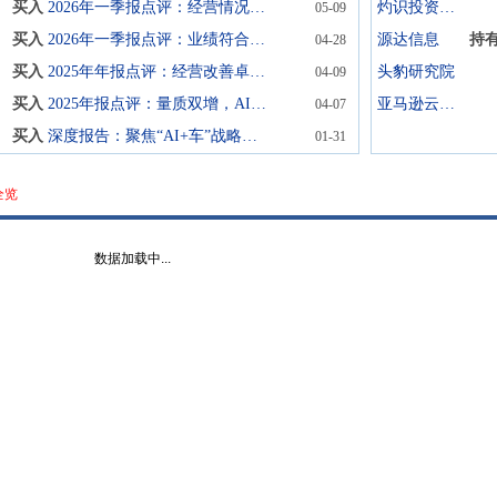
买入
2026年一季报点评：经营情况持续向好，“AI+车”商业化加速
灼识投资咨询(上海)
05-09
买入
2026年一季报点评：业绩符合预期，L4统一架构驱动AI+车商业化提速
源达信息
持
04-28
买入
2025年年报点评：经营改善卓有成效，“AI+车”战略转型加速
头豹研究院
04-09
买入
2025年报点评：量质双增，AI+车商业化加速兑现
亚马逊云科技
04-07
买入
深度报告：聚焦“AI+车”战略，智驾驱动未来发展
01-31
全览