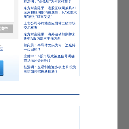
桂浩明：“高低切”为何这样难？
东方财富陈果：港股互联网兼具AI
应用和顺周期消费属性，从“双重承
压”转为“双重受益”
上市公司停牌核查应附带二级市场
交易核查
清空
东方财富陈果：海外波动加剧并未
改变A股内部再平衡方向
人
贺宛男：半导体龙头为何一边减持
区
一边回购？
应健中：A股市场政策底信号明确
市场底还会远吗？
桂浩明：交易制度迎多项改革 投资
者该如何把握新机遇？