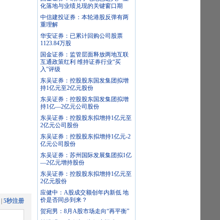
化落地与业绩兑现的关键窗口期
中信建投证券：本轮港股反弹有两
重理解
华安证券：已累计回购公司股票
1123.84万股
国金证券：监管层面释放两地互联
互通政策红利 维持证券行业“买
入”评级
东吴证券：控股股东国发集团拟增
持1亿元至2亿元股份
东吴证券：控股股东国发集团拟增
持1亿—2亿元公司股份
东吴证券：控股股东拟增持1亿元至
2亿元公司股份
东吴证券：控股股东拟增持1亿元-2
亿元公司股份
东吴证券：苏州国际发展集团拟1亿
—2亿元增持股份
东吴证券：控股股东拟增持1亿元至
2亿元股份
应健中：A股成交额创年内新低 地
价是否同步到来？
|
5秒注册
贺宛男：8月A股市场走向“再平衡”