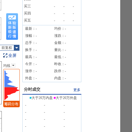
月06日
买三
-
-
-
公告
买四
-
-
-
买五
-
-
-
最新：
-
均价：
-
涨幅：
-
涨跌：
-
总手：
-
金额：
-
前复权
换手：
-
量比：
-
全屏
最高：
-
最低：
-
今开：
-
昨收：
-
均线
主图指标
涨停：
-
跌停：
-
无
外盘：
-
内盘：
-
均线
EXPMA
分时成交
更多
SAR
■
大于20万内盘
■
大于20万外盘
BOLL
-
-
-
BBI
-
-
-
-
-
-
-
-
-