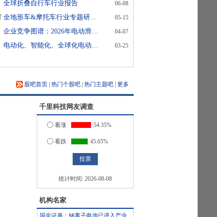
全球折叠自行车行业报告
06-08
有
全地形车&摩托车行业专题研究：Powersports出海正当时
05-15
企业竞争图谱：2026年电动滑板车 头豹词条报告系列
04-07
电动化、智能化、全球化电动两轮车创新实践手册
03-25
股吧首页
|
热门个股吧
|
热门主题吧
|
更多
千里科技
网友调查
看涨
54.35%
看跌
45.65%
统计时间:
2026-08-08
机构名家
国金证券：钠离子电池已进入产业