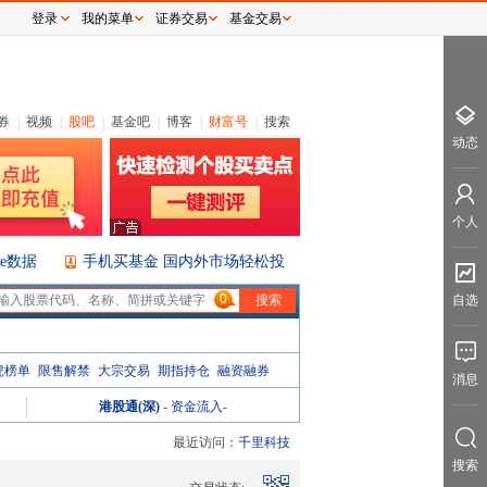
登录
我的菜单
证券交易
基金交易
券
|
视频
|
股吧
|
基金吧
|
博客
|
财富号
|
搜索
动态
个人
ice数据
手机买基金 国内外市场轻松投
0
自选
虎榜单
限售解禁
大宗交易
期指持仓
融资融券
消息
港股通(深)
-
资金流入
-
最近访问：
千里科技
搜索