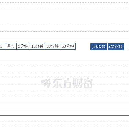
股票回购
：
2026年08月06日公布拟以不低于人民币1.00亿元，不超过1.50亿元回购公司股份，每股价格不超过12.04元，预计回购股份数量不低于830.56万股，不超过1245.85万股，回购起始日期2026年08
公告
：
2026年08月06日发布《千里科技:重庆千里科技股份有限公司2026年7月产销快报公告》等3条
K
月K
5分钟
15分钟
30分钟
60分钟
拉长K线
缩短K线