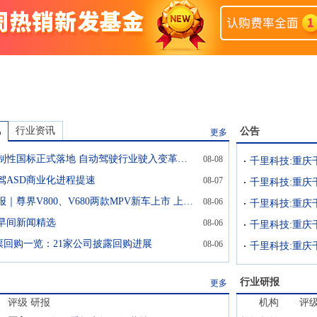
讯
行业资讯
公告
更多
安全强制性国标正式落地 自动驾驶行业驶入变革深水区
08-08
驾ASD商业化进程提速
08-07
汽车早报｜尊界V800、V680两款MPV新车上市 上汽通用完成续约
08-06
日早间新闻精选
08-06
票回购一览：21家公司披露回购进展
08-06
行业研报
更多
评级
研报
机构
评