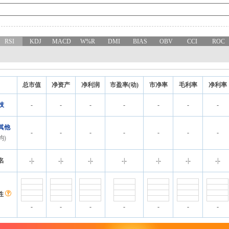
RSI
KDJ
MACD
W%R
DMI
BIAS
OBV
CCI
ROC
总市值
净资产
净利润
市盈率(动)
市净率
毛利率
净利率
技
-
-
-
-
-
-
-
其他
-
-
-
-
-
-
-
均)
名
-
|
-
-
|
-
-
|
-
-
|
-
-
|
-
-
|
-
-
|
-
性
-
-
-
-
-
-
-