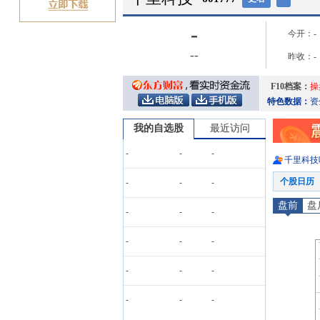
-
今开：
-
-
-
昨收：
-
F10档案：
操
特色数据：
资
我的自选股
最近访问
-
-
-
千里科技
个股日历
-
-
-
盘前
盘
-
-
-
-
-
-
-
-
-
-
-
-