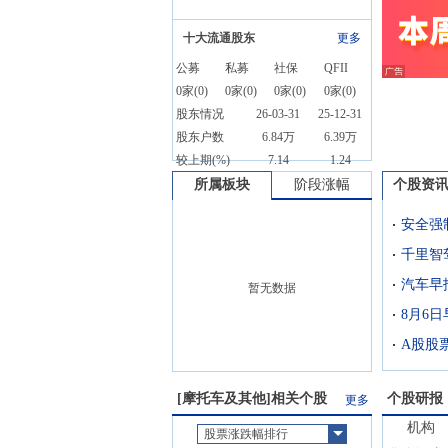
十大流通股东
更多
公募
私募
社保
QFII
0
家(
0
)
0
家(
0
)
0
家(
0
)
0
家(
0
)
股东情况
26-03-31
25-12-31
股东户数
6.84万
6.39万
较上期(%)
7.14
1.24
所属板块
阶段涨幅
个股资
千里智
暂无数据
8月6
A股股
[
摩托车及其他
]相关个股
个股研报
更多
机构
股票涨跌幅排行