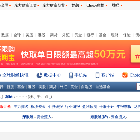
基金网
东方财富证券
东方财富期货
妙想
Choice数据
股吧
数据
|
全球
|
美股
|
港股
|
期货
|
外汇
|
黄金
|
银行
|
基金
|
理财
|
保险
|
债
全球财经快讯
数据中心
手机站
客户端
Cho
|
|
|
|
|
|
|
|
|
行
新股
基金
港股
美股
期货
外汇
黄金
自选股
自选基金
:
-
)
深证
：
- - - -
(涨:
-
平:
-
跌:
-
)
H股比价
主力排名
板块资金
个股研报
行业研报
盈利预测
千股千评
年报季报
龙
深股通
-
资金流入
-
港股通(沪)
-
资金流入
-