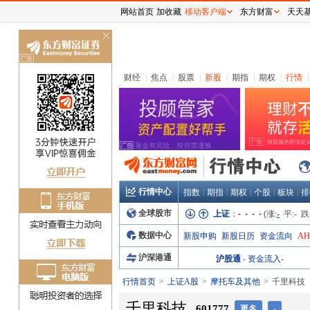
网站首页
加收藏
移动客户端
东方财富
天天
关
闭
财经
|
焦点
|
股票
|
新股
|
期指
|
期权
|
行情
|
行情中心
|
|
|
|
|
指数
期指
期权
个股
板块
排
全球股市
上证
：
- - - -
(涨:
-
平:
-
跌
数据中心
新股申购
新股日历
资金流向
A
沪深港通
沪股通
-
资金流入
-
行情首页
上证A股
摩托车及其他
千里科技
千里科技
601777
更名
-