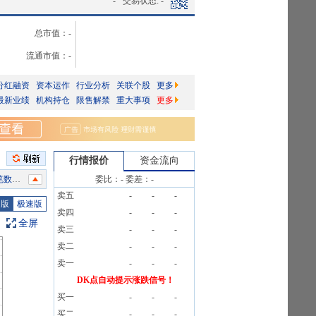
-
交易状态:
-
总市值：
-
流通市值：
-
分红融资
资本运作
行业分析
关联个股
更多
最新业绩
机构持仓
限售解禁
重大事项
更多
行情报价
资金流向
8笔
委比：
-
委差：
-
卖五
-
-
-
研报
图版
极速版
卖四
-
-
-
8笔
全屏
卖三
-
-
-
8笔
卖二
-
-
-
8笔
卖一
-
-
-
告》
DK点自动提示涨跌信号！
买一
-
-
-
8笔
买二
-
-
-