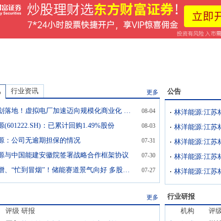
讯
行业资讯
公告
更多
重磅规划落地！虚拟电厂加速迈向规模化商业化 多股业绩倍增可期(名单)
08-04
(601222.SH)：已累计回购1.49%股份
08-03
源：公司无逾期担保的情况
07-31
源与中国能建安徽院签署战略合作框架协议
07-30
订单暴增、“忙到冒烟”！储能赛道景气向好 多股业绩有望倍增
07-27
行业研报
更多
评级
研报
机构
评