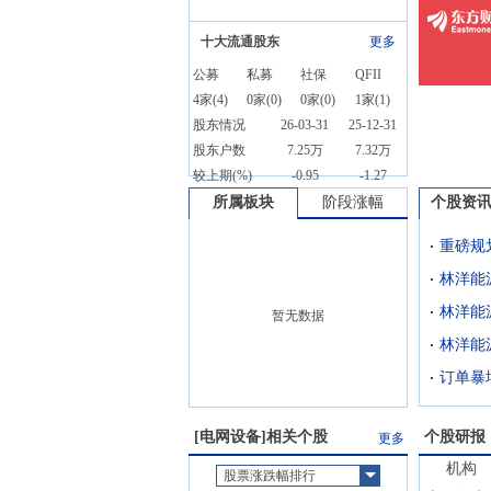
十大流通股东
更多
公募
私募
社保
QFII
4
家(
4
)
0
家(
0
)
0
家(
0
)
1
家(
1
)
股东情况
26-03-31
25-12-31
股东户数
7.25万
7.32万
较上期(%)
-0.95
-1.27
所属板块
阶段涨幅
个股资
林洋能源
林洋能
暂无数据
林洋能
[
电网设备
]相关个股
个股研报
更多
机构
股票涨跌幅排行