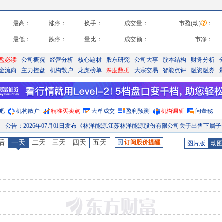
最高：
-
涨停：
-
换手：
-
成交量：
-
市盈(动)
：
-
最低：
-
跌停：
-
量比：
-
成交额：
-
市净：
-
盘必读
公司概况
经营分析
核心题材
股东研究
公司大事
股本结构
财务分析
金流向
主力控盘
机构散户
龙虎榜单
深度数据
大宗交易
智能点评
融资融券
吧
机构散户
精准买卖点
大单成交
盈利预测
机构调研
问董秘
公告
：
2026年07月01日发布《林洋能源:江苏林洋能源股份有限公司关于出售下属子公司股权的进展公
公告
：
2026年06月30日发布《林洋能源:江苏林洋能源股份有限公司关于对外担保的进展公
后
一天
二天
三天
四天
五天
订阅股价提醒
图片版
动
公告
：
2026年06月02日发布《林洋能源:江苏林洋能源股份有限公司关于第四期以集中竞价交易方式回购股份的进展公
公告
：
2026年05月30日发布《林洋能源:江苏林洋能源股份有限公司关于对外担保的进展公
研报
：
2026年05月26日发布《战略转型阵痛，2026年有望反转》研报
公告
：
2026年05月23日发布《林洋能源:江苏林洋能源股份有限公司2025年年度股东会决议公告》等2条
预约披露日
：
2026年半年报预约2026年08月28日披露
公告
：
2026年08月04日发布《林洋能源:江苏林洋能源股份有限公司关于第四期以集中竞价交易方式回购股份的进展公