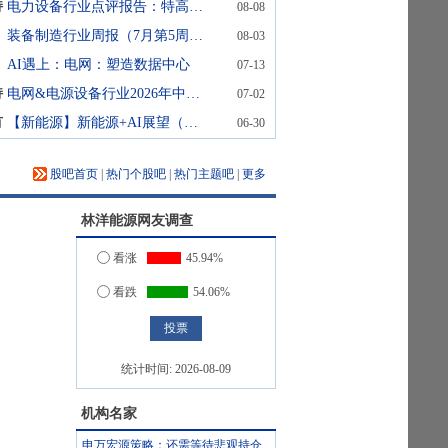
持
电力设备行业点评报告：特高压景气度再攀高峰，输变电设备有望好转
08-08
装备制造行业周报（7月第5周）：磷酸铁锂出口量价齐升
08-03
AI遇上：电网：塑造数据中心
07-13
持
电网&电源设备行业2026年中期投资策略：内外景气三维共振，电网出海与算力配电双轮启航
07-02
有
【新能源】新能源+AI展望（第9期）：钠电驱动储能产业重构
06-30
股吧首页
|
热门个股吧
|
热门主题吧
|
更多
林洋能源
网友调查
看涨
45.94%
看跌
54.06%
统计时间:
2026-08-09
机构名家
申万宏源策略：还需等待悲观持仓