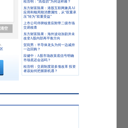
桂浩明：“高低切”为何这样难？
东方财富陈果：港股互联网兼具AI
应用和顺周期消费属性，从“双重承
压”转为“双重受益”
上市公司停牌核查应附带二级市场
交易核查
清空
东方财富陈果：海外波动加剧并未
改变A股内部再平衡方向
人
贺宛男：半导体龙头为何一边减持
区
一边回购？
应健中：A股市场政策底信号明确
市场底还会远吗？
桂浩明：交易制度迎多项改革 投资
者该如何把握新机遇？