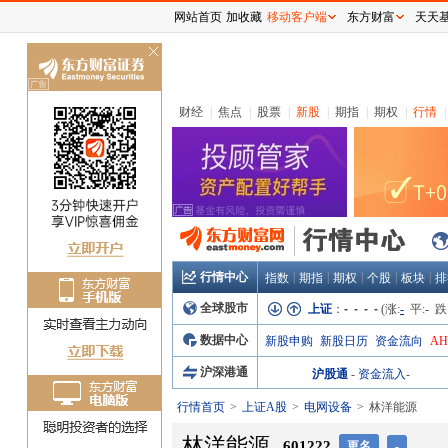
网站首页
加收藏
移动客户端
东方财富
天天
关
闭
财经
|
焦点
|
股票
|
新股
|
期指
|
期权
|
行情
|
行情中心
|
|
|
|
|
指数
期指
期权
个股
板块
排
全球股市
上证
：
- - - -
(涨:
-
平:
-
跌
数据中心
新股申购
新股日历
资金流向
A
沪深港通
沪股通
-
资金流入
-
行情首页
上证A股
电网设备
林洋能源
林洋能源
601222
更名
-