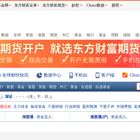
基金网
东方财富证券
东方财富期货
妙想
Choice数据
股吧
数据
|
全球
|
美股
|
港股
|
期货
|
外汇
|
黄金
|
银行
|
基金
|
理财
|
保险
|
债
全球财经快讯
数据中心
手机站
客户端
Cho
|
|
|
|
|
|
|
|
|
行
新股
基金
港股
美股
期货
外汇
黄金
自选股
自选基金
:
-
)
深证
：
- - - -
(涨:
-
平:
-
跌:
-
)
H股比价
主力排名
板块资金
个股研报
行业研报
盈利预测
千股千评
年报季报
龙
深股通
-
资金流入
-
港股通(沪)
-
资金流入
-