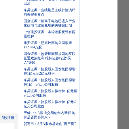
出清
东吴证券：业绩期是主线行情演绎
的关键变奏点
国金证券：钠离子电池已进入产业
化落地与业绩兑现的关键窗口期
中信建投证券：本轮港股反弹有两
重理解
华安证券：已累计回购公司股票
1123.84万股
国金证券：监管层面释放两地互联
互通政策红利 维持证券行业“买
入”评级
东吴证券：控股股东国发集团拟增
持1亿元至2亿元股份
东吴证券：控股股东国发集团拟增
持1亿—2亿元公司股份
东吴证券：控股股东拟增持1亿元至
2亿元公司股份
东吴证券：控股股东拟增持1亿元-2
亿元公司股份
应健中：A股成交额创年内新低 地
价是否同步到来？
|
5秒注册
贺宛男：8月A股市场走向“再平衡”