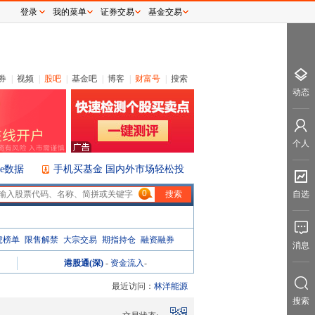
登录
我的菜单
证券交易
基金交易
券
|
视频
|
股吧
|
基金吧
|
博客
|
财富号
|
搜索
动态
个人
ice数据
手机买基金 国内外市场轻松投
0
自选
虎榜单
限售解禁
大宗交易
期指持仓
融资融券
消息
港股通(深)
-
资金流入
-
最近访问：
林洋能源
搜索