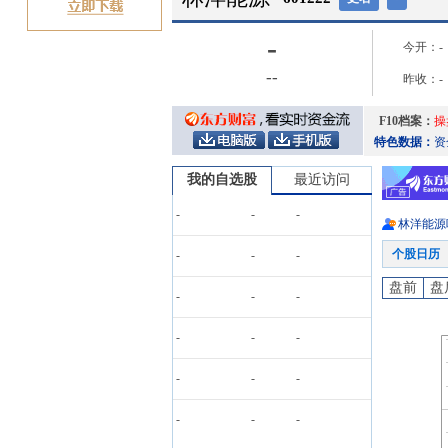
-
今开：
-
-
-
昨收：
-
F10档案：
操
特色数据：
资
我的自选股
最近访问
-
-
-
林洋能源
个股日历
-
-
-
盘前
盘
-
-
-
-
-
-
-
-
-
-
-
-