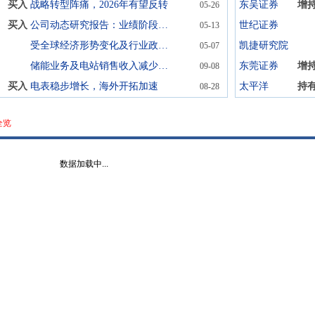
买入
战略转型阵痛，2026年有望反转
东吴证券
增
05-26
买入
公司动态研究报告：业绩阶段性调整，储能有望开启规模化发展
世纪证券
05-13
受全球经济形势变化及行业政策等因素影响，公司业绩短期承压
凯捷研究院
05-07
储能业务及电站销售收入减少致业绩承压，积极布局海外市场
东莞证券
增
09-08
买入
电表稳步增长，海外开拓加速
太平洋
持
08-28
全览