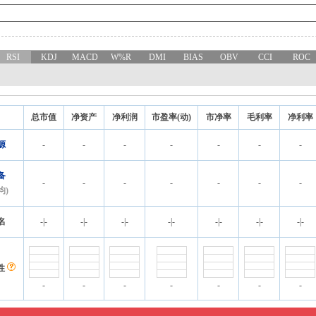
RSI
KDJ
MACD
W%R
DMI
BIAS
OBV
CCI
ROC
总市值
净资产
净利润
市盈率(动)
市净率
毛利率
净利率
源
-
-
-
-
-
-
-
备
-
-
-
-
-
-
-
均)
名
-
|
-
-
|
-
-
|
-
-
|
-
-
|
-
-
|
-
-
|
-
性
-
-
-
-
-
-
-