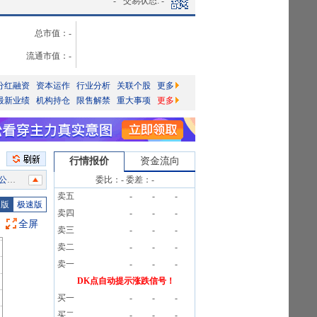
-
交易状态:
-
总市值：
-
流通市值：
-
分红融资
资本运作
行业分析
关联个股
更多
最新业绩
机构持仓
限售解禁
重大事项
更多
行情报价
资金流向
告》
委比：
-
委差：
-
卖五
-
-
-
告》
图版
极速版
卖四
-
-
-
告》
全屏
卖三
-
-
-
告》
卖二
-
-
-
卖一
-
-
-
公告
DK点自动提示涨跌信号！
买一
-
-
-
告》
买二
-
-
-