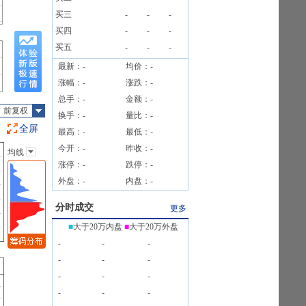
2笔
买三
-
-
-
2笔
买四
-
-
-
买五
-
-
-
最新：
-
均价：
-
涨幅：
-
涨跌：
-
总手：
-
金额：
-
前复权
换手：
-
量比：
-
全屏
最高：
-
最低：
-
今开：
-
昨收：
-
均线
主图指标
涨停：
-
跌停：
-
无
外盘：
-
内盘：
-
均线
EXPMA
分时成交
更多
SAR
■
大于20万内盘
■
大于20万外盘
BOLL
-
-
-
BBI
-
-
-
-
-
-
-
-
-