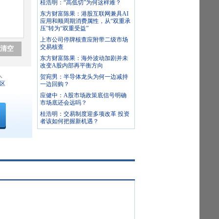
桂浩明：“高低切”为何这样难？
东方财富陈果：港股互联网兼具AI
应用和顺周期消费属性，从“双重承
压”转为“双重受益”
上市公司停牌核查应附带二级市场
交易核查
清空
东方财富陈果：海外波动加剧并未
改变A股内部再平衡方向
人
贺宛男：半导体龙头为何一边减持
区
一边回购？
应健中：A股市场政策底信号明确
市场底还会远吗？
桂浩明：交易制度迎多项改革 投资
者该如何把握新机遇？