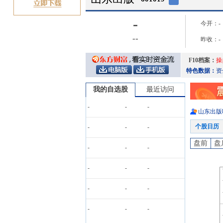
-
今开：
-
-
-
昨收：
-
F10档案：
操
特色数据：
资
我的自选股
最近访问
-
-
-
山东出版
个股日历
-
-
-
盘前
盘
-
-
-
-
-
-
-
-
-
-
-
-