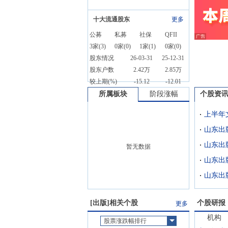
十大流通股东
更多
公募
私募
社保
QFII
3
家(
3
)
0
家(
0
)
1
家(
1
)
0
家(
0
)
股东情况
26-03-31
25-12-31
股东户数
2.42万
2.85万
较上期(%)
-15.12
-12.01
所属板块
阶段涨幅
个股资
上半年
山东出
山东出
暂无数据
山东出
[
出版
]相关个股
个股研报
更多
机构
股票涨跌幅排行