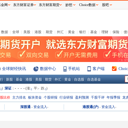
基金网
东方财富证券
东方财富期货
妙想
Choice数据
股吧
数据
|
全球
|
美股
|
港股
|
期货
|
外汇
|
黄金
|
银行
|
基金
|
理财
|
保险
|
债
全球财经快讯
数据中心
手机站
客户端
Cho
|
|
|
|
|
|
|
|
|
行
新股
基金
港股
美股
期货
外汇
黄金
自选股
自选基金
:
-
)
深证
：
- - - -
(涨:
-
平:
-
跌:
-
)
H股比价
主力排名
板块资金
个股研报
行业研报
盈利预测
千股千评
年报季报
龙
深股通
-
资金流入
-
港股通(沪)
-
资金流入
-