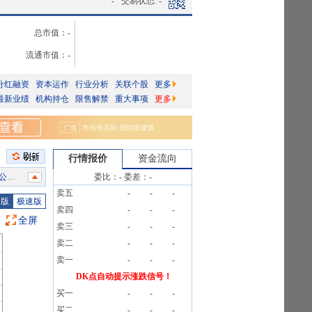
-
交易状态:
-
总市值：
-
流通市值：
-
分红融资
资本运作
行业分析
关联个股
更多
最新业绩
机构持仓
限售解禁
重大事项
更多
行情报价
资金流向
》
委比：
-
委差：
-
卖五
-
-
-
2笔
图版
极速版
卖四
-
-
-
2笔
全屏
卖三
-
-
-
2笔
卖二
-
-
-
2笔
卖一
-
-
-
)[正式]
DK点自动提示涨跌信号！
买一
-
-
-
2笔
买二
-
-
-