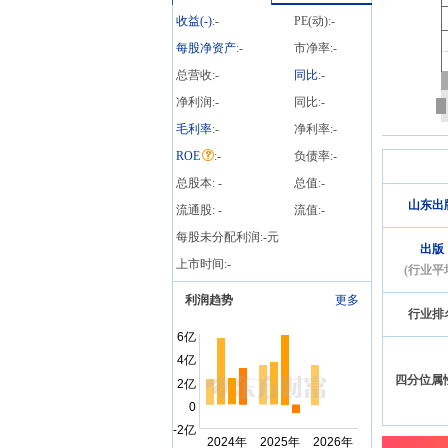
笔
收益(
-
)
:
-
PE(动):
-
每股净资产
:
-
市净率:
-
总营收:
-
同比
:
-
净利润:
-
同比:
-
毛利率
:
-
净利率:
-
ROE
:
-
负债率:
-
总股本:
-
总值:
-
山东出
流通股:
-
流值:
-
每股未分配利润:
-
元
出版
上市时间:
-
(行业平
利润趋势
更多
行业排
四分位属