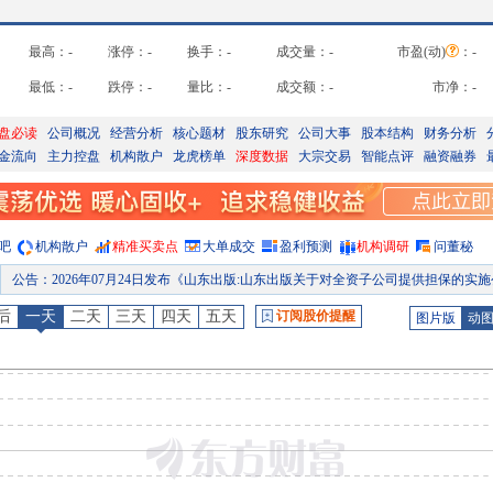
最高：
-
涨停：
-
换手：
-
成交量：
-
市盈(动)
：
-
最低：
-
跌停：
-
量比：
-
成交额：
-
市净：
-
盘必读
公司概况
经营分析
核心题材
股东研究
公司大事
股本结构
财务分析
金流向
主力控盘
机构散户
龙虎榜单
深度数据
大宗交易
智能点评
融资融券
吧
机构散户
精准买卖点
大单成交
盈利预测
机构调研
问董秘
公告
：
2026年07月24日发布《山东出版:山东出版关于对全资子公司提供担保的实施公告
股权质押
：
截止2026年07月17日质押总比例0.15%，质押总股数306.33万股，质押总笔数
后
一天
二天
三天
四天
五天
订阅股价提醒
图片版
动
股权质押
：
截止2026年07月10日质押总比例0.15%，质押总股数306.33万股，质押总笔数
股权质押
：
截止2026年07月03日质押总比例0.15%，质押总股数306.33万股，质押总笔数
股权质押
：
截止2026年06月26日质押总比例0.15%，质押总股数306.33万股，质押总笔数
分红
：
2026年06月18日公布2025年年报分红，股权登记日：2026年06月25日；除权除息日：2026年06月26日；分配方案：10派2.30元(含税,扣税后2.07元
预约披露日
：
2026年半年报预约2026年08月26日披露
股权质押
：
截止2026年08月07日质押总比例0.15%，质押总股数306.33万股，质押总笔数