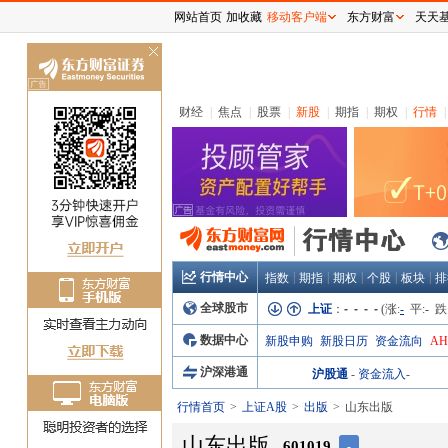
网站首页
加收藏
移动客户端
东方财富
天天
关
闭
财经
|
焦点
|
股票
|
新股
|
期指
|
期权
|
行情
|
行情中心
|
|
|
|
|
指数
期指
期权
个股
板块
排
全球股市
上证
：
- - - -
(涨:
-
平:
-
跌
数据中心
新股申购
新股日历
资金流向
A
沪深港通
沪股通
-
资金流入
-
行情首页
上证A股
出版
山东出版
山东出版
601019
-