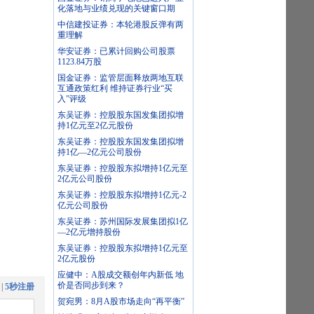
化落地与业绩兑现的关键窗口期
中信建投证券：本轮港股反弹有两
重理解
华安证券：已累计回购公司股票
1123.84万股
国金证券：监管层面释放两地互联
互通政策红利 维持证券行业“买
入”评级
东吴证券：控股股东国发集团拟增
持1亿元至2亿元股份
东吴证券：控股股东国发集团拟增
持1亿—2亿元公司股份
东吴证券：控股股东拟增持1亿元至
2亿元公司股份
东吴证券：控股股东拟增持1亿元-2
亿元公司股份
东吴证券：苏州国际发展集团拟1亿
—2亿元增持股份
东吴证券：控股股东拟增持1亿元至
2亿元股份
应健中：A股成交额创年内新低 地
价是否同步到来？
|
5秒注册
贺宛男：8月A股市场走向“再平衡”