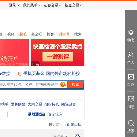
登录
我的菜单
证券交易
基金交易
券
|
视频
|
股吧
|
基金吧
|
博客
|
财富号
|
搜索
动态
个人
ice数据
手机买基金 国内外市场轻松投
0
自选
虎榜单
限售解禁
大宗交易
期指持仓
融资融券
消息
港股通(深)
-
资金流入
-
最近访问：
山东出版
搜索