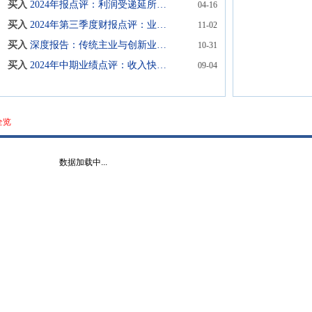
买入
2024年报点评：利润受递延所得税资产一次性影响，整体经营稳健
04-16
买入
2024年第三季度财报点评：业绩短期承压，研学文旅业务稳步推进
11-02
买入
深度报告：传统主业与创新业务双线并行，分红逐年增长
10-31
买入
2024年中期业绩点评：收入快速增长趋势延续，研学文旅收入快速增长
09-04
全览