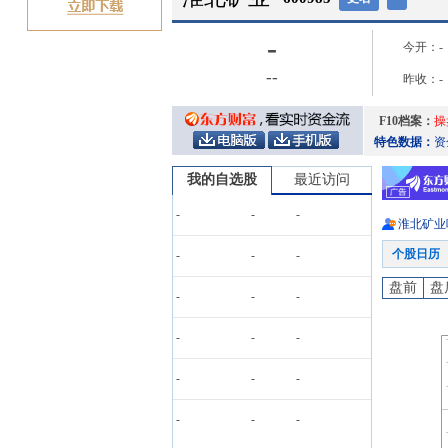
-
今开：
-
-
-
昨收：
-
F10档案：
操
特色数据：
资
我的自选股
最近访问
-
-
-
淮北矿业
个股日历
-
-
-
盘前
盘
-
-
-
-
-
-
-
-
-
-
-
-