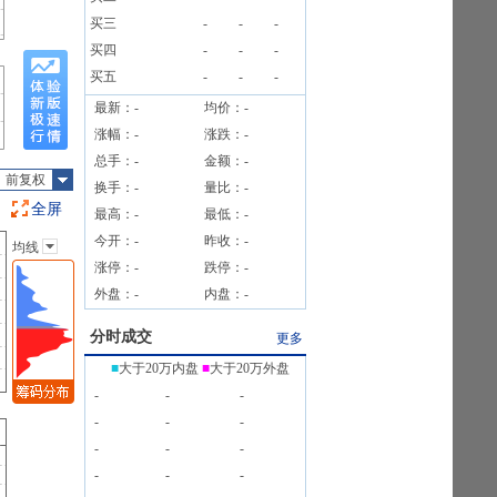
公告
买三
-
-
-
买四
-
-
-
买五
-
-
-
最新：
-
均价：
-
涨幅：
-
涨跌：
-
总手：
-
金额：
-
前复权
换手：
-
量比：
-
全屏
最高：
-
最低：
-
今开：
-
昨收：
-
均线
主图指标
涨停：
-
跌停：
-
无
外盘：
-
内盘：
-
均线
EXPMA
分时成交
更多
SAR
■
大于20万内盘
■
大于20万外盘
BOLL
-
-
-
BBI
-
-
-
-
-
-
-
-
-