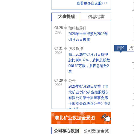
查看更多自选股>>>
大事提醒
信息地雷
08-28
预约披露日
2026
2026年半年报预约2026年
08月28日披露
日K
周
07-31
股权质押
2026
截止2026年07月31日质押
总比例0.37%，质押总股数
996.62万股，质押总笔数2
笔
07-29
公告
2026
2026年07月29日发布《淮
北矿业:淮北矿业控股股份
有限公司第十届董事会第
十四次会议决议公告》等3
条公告
淮北矿业
数据全景图
07-28
股东大会
2026
于2026-07-28召开2026年第
一次临时股东大会
公司核心数据
公司数据全览