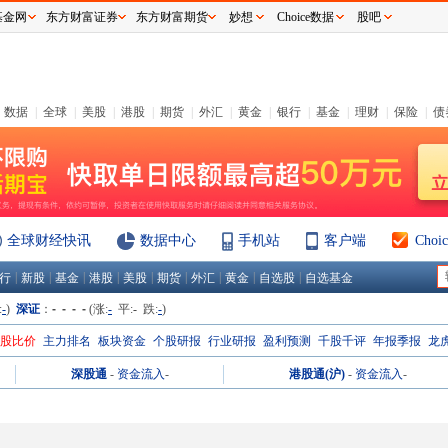
基金网
东方财富证券
东方财富期货
妙想
Choice数据
股吧
数据
|
全球
|
美股
|
港股
|
期货
|
外汇
|
黄金
|
银行
|
基金
|
理财
|
保险
|
债
全球财经快讯
数据中心
手机站
客户端
Cho
|
|
|
|
|
|
|
|
|
行
新股
基金
港股
美股
期货
外汇
黄金
自选股
自选基金
:
-
)
深证
：
- - - -
(涨:
-
平:
-
跌:
-
)
H股比价
主力排名
板块资金
个股研报
行业研报
盈利预测
千股千评
年报季报
龙
深股通
-
资金流入
-
港股通(沪)
-
资金流入
-