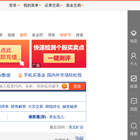
登录
我的菜单
证券交易
基金交易
券
|
视频
|
股吧
|
基金吧
|
博客
|
财富号
|
搜索
动态
个人
ice数据
手机买基金 国内外市场轻松投
1
自选
虎榜单
限售解禁
大宗交易
期指持仓
融资融券
消息
港股通(深)
-
资金流入
-
最近访问：
淮北矿业
搜索