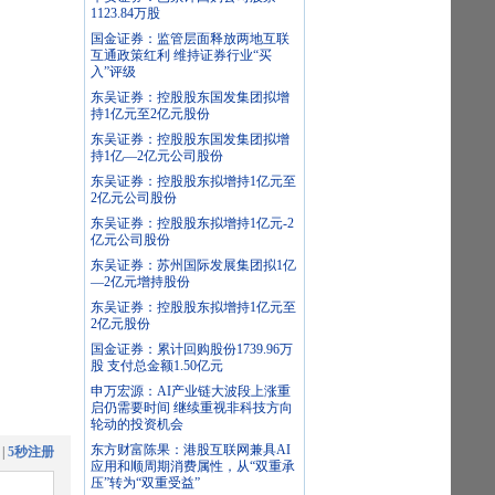
1123.84万股
国金证券：监管层面释放两地互联
互通政策红利 维持证券行业“买
入”评级
东吴证券：控股股东国发集团拟增
持1亿元至2亿元股份
东吴证券：控股股东国发集团拟增
持1亿—2亿元公司股份
东吴证券：控股股东拟增持1亿元至
2亿元公司股份
东吴证券：控股股东拟增持1亿元-2
亿元公司股份
东吴证券：苏州国际发展集团拟1亿
—2亿元增持股份
东吴证券：控股股东拟增持1亿元至
2亿元股份
国金证券：累计回购股份1739.96万
股 支付总金额1.50亿元
申万宏源：AI产业链大波段上涨重
启仍需要时间 继续重视非科技方向
轮动的投资机会
东方财富陈果：港股互联网兼具AI
|
5秒注册
应用和顺周期消费属性，从“双重承
压”转为“双重受益”