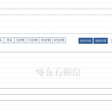
公告
：
2026年07月29日发布《淮北矿业:淮北矿业控股股份有限公司第十届董事会第十四次会议决议公告》等3条
股东大会
：
于2026-07-28召开2026年第一次临时股东大会
K
月K
5分钟
15分钟
30分钟
60分钟
拉长K线
缩短K线