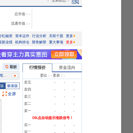
-
交易状态:
-
总市值：
-
流通市值：
-
分红融资
资本运作
行业分析
关联个股
更多
最新业绩
机构持仓
限售解禁
重大事项
更多
行情报价
资金流向
2笔
委比：
-
委差：
-
卖五
-
-
-
25户
图版
极速版
卖四
-
-
-
告》
全屏
卖三
-
-
-
2笔
卖二
-
-
-
料》
卖一
-
-
-
218户
DK点自动提示涨跌信号！
买一
-
-
-
2笔
买二
-
-
-