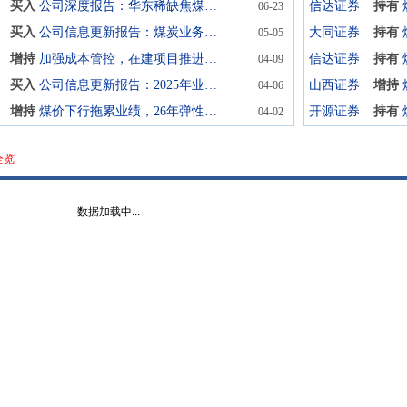
买入
公司深度报告：华东稀缺焦煤龙头，量价齐升业绩兑现
信达证券
持有
06-23
买入
公司信息更新报告：煤炭业务规模扩张稳健运行，煤化工业务贡献新增长动力
大同证券
持有
05-05
增持
加强成本管控，在建项目推进公司成长
信达证券
持有
04-09
买入
公司信息更新报告：2025年业绩承压，2026年有望量价齐升，高分红价值凸显
山西证券
增持
04-06
增持
煤价下行拖累业绩，26年弹性与成长兼备
开源证券
持有
04-02
全览