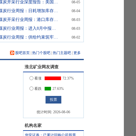
煤炭开采行业深度报告：美国缺电系列研究：历史成因与现实影响
08-05
煤炭行业周报：日耗增加库存去化，旺季刚需延续煤价韧性
08-04
煤炭开采行业周报：港口库存持续去化，煤价有望偏强运行
08-03
煤炭行业周报：进入8月中报季，关注业绩兑现
08-03
煤炭行业周报：供给约束筑牢价格底部，旺季刚需下煤价韧性延续
08-02
股吧首页
|
热门个股吧
|
热门主题吧
|
更多
淮北矿业
网友调查
看涨
72.37%
看跌
27.63%
统计时间:
2026-08-06
机构名家
华安证券：已累计回购公司股票