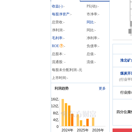
收益(
-
)
:
-
PE(动):
-
每股净资产
:
-
市净率:
-
总营收:
-
同比
:
-
净利润:
-
同比:
-
毛利率
:
-
净利率:
-
ROE
:
-
负债率:
-
总股本:
-
总值:
-
淮北矿
流通股:
-
流值:
-
每股未分配利润:
-
元
煤炭开
上市时间:
-
(行业平
利润趋势
更多
行业排
四分位属