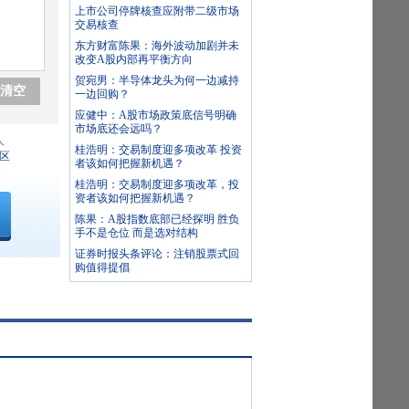
上市公司停牌核查应附带二级市场
交易核查
东方财富陈果：海外波动加剧并未
改变A股内部再平衡方向
贺宛男：半导体龙头为何一边减持
清空
一边回购？
应健中：A股市场政策底信号明确
市场底还会远吗？
人
桂浩明：交易制度迎多项改革 投资
区
者该如何把握新机遇？
桂浩明：交易制度迎多项改革，投
资者该如何把握新机遇？
陈果：A股指数底部已经探明 胜负
手不是仓位 而是选对结构
证券时报头条评论：注销股票式回
购值得提倡