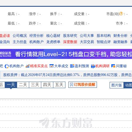
最高：
-
涨停：
-
换手：
-
成交量：
-
市盈(动)
：
-
最低：
-
跌停：
-
量比：
-
成交额：
-
市净：
-
盘必读
公司概况
经营分析
核心题材
股东研究
公司大事
股本结构
财务分析
金流向
主力控盘
机构散户
龙虎榜单
深度数据
大宗交易
智能点评
融资融券
吧
机构散户
精准买卖点
大单成交
盈利预测
机构调研
问董秘
股权质押
：
截止2026年07月24日质押总比例0.37%，质押总股数996.62万股，质押总笔数
股东户数
：
2026年07月21日公布截止2026年07月20日股东户数24417户，比上期减少
后
一天
二天
三天
四天
五天
订阅股价提醒
图片版
动
公告
：
2026年07月21日发布《淮北矿业:淮北矿业控股股份有限公司关于聚能发电一号机组通过168小时试运行的公
股权质押
：
截止2026年07月17日质押总比例0.37%，质押总股数996.62万股，质押总笔数
公告
：
2026年07月16日发布《淮北矿业:淮北矿业控股股份有限公司2026年第一次临时股东会会议资
股东户数
：
2026年07月13日公布截止2026年07月10日股东户数24442户，比上期增加
预约披露日
：
2026年半年报预约2026年08月28日披露
股权质押
：
截止2026年07月31日质押总比例0.37%，质押总股数996.62万股，质押总笔数