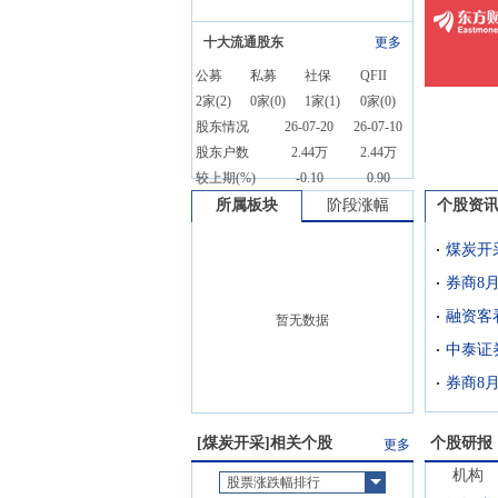
十大流通股东
更多
公募
私募
社保
QFII
2
家(
2
)
0
家(
0
)
1
家(
1
)
0
家(
0
)
股东情况
26-07-20
26-07-10
股东户数
2.44万
2.44万
较上期(%)
-0.10
0.90
所属板块
阶段涨幅
个股资
煤炭开
融资客
暂无数据
中泰证
券商8月
[
煤炭开采
]相关个股
个股研报
更多
机构
股票涨跌幅排行