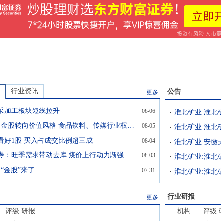
讯
行业资讯
公告
更多
采加工板块短线拉升
08-06
券商8月金股转向价值风格 食品饮料、传媒行业权重明显增加
08-05
看好1股 买入占成交比例超三成
08-04
券：旺季需求带动去库 煤价上行动力渐强
08-03
“金股”来了
07-31
行业研报
更多
评级
研报
机构
评级