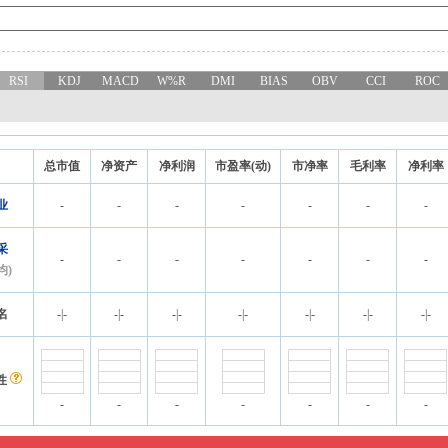
RSI
KDJ
MACD
W%R
DMI
BIAS
OBV
CCI
ROC
总市值
净资产
净利润
市盈率(动)
市净率
毛利率
净利率
业
-
-
-
-
-
-
-
采
-
-
-
-
-
-
-
均)
名
-
|
-
-
|
-
-
|
-
-
|
-
-
|
-
-
|
-
-
|
-
性
-
-
-
-
-
-
-