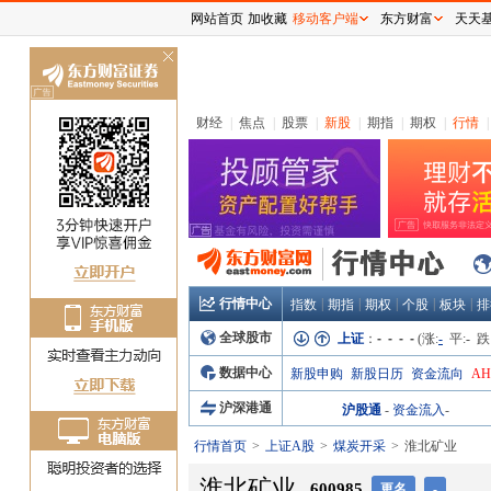
网站首页
加收藏
移动客户端
东方财富
天天
关
闭
财经
|
焦点
|
股票
|
新股
|
期指
|
期权
|
行情
|
行情中心
|
|
|
|
|
指数
期指
期权
个股
板块
排
全球股市
上证
：
- - - -
(涨:
-
平:
-
跌
数据中心
新股申购
新股日历
资金流向
A
沪深港通
沪股通
-
资金流入
-
行情首页
上证A股
煤炭开采
淮北矿业
淮北矿业
600985
更名
-