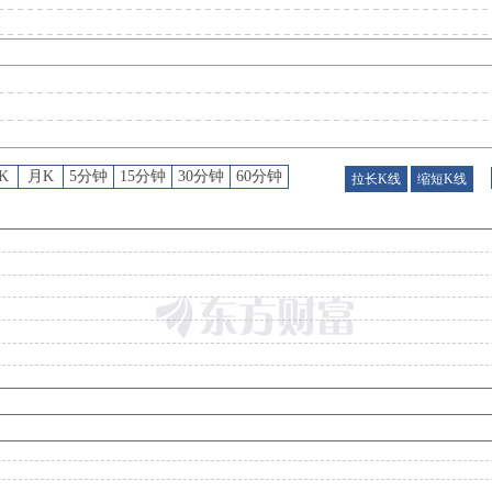
分红
：
2026年07月22日公布2025年年报分红，股权登记日：2026年07月27日；除权除息日：2026年07月28日；分配方案：10派0.43元(含税,扣税后0.387元
公告
：
2026年07月21日发布《云赛智联:云赛智联股票交易异常波动公告》
K
月K
5分钟
15分钟
30分钟
60分钟
拉长K线
缩短K线