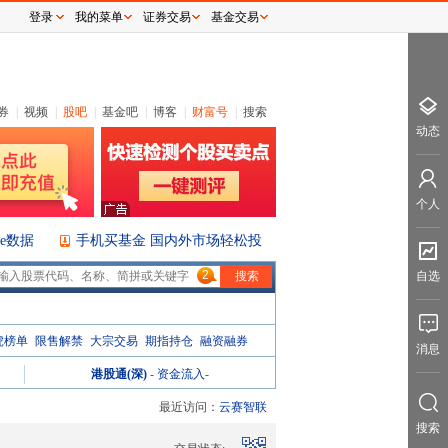
登录
我的菜单
证券交易
基金交易
券
|
视频
|
股吧
|
基金吧
|
博客
|
财富号
|
搜索
动态
个人
ice数据
手机买基金 国内外市场轻松投
2
自选
虎榜单
限售解禁
大宗交易
期指持仓
融资融券
消息
港股通(深)
-
资金流入
-
最近访问：
云赛智联
搜索