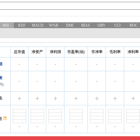
RSI
KDJ
MACD
W%R
DMI
BIAS
OBV
CCI
ROC
总市值
净资产
净利润
市盈率(动)
市净率
毛利率
净利率
联
-
-
-
-
-
-
-
发
-
-
-
-
-
-
-
均)
名
-
|
-
-
|
-
-
|
-
-
|
-
-
|
-
-
|
-
-
|
-
性
-
-
-
-
-
-
-