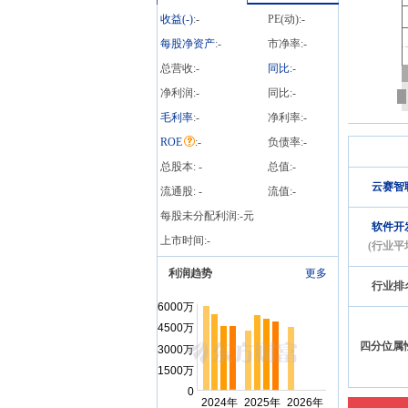
权除息日：2026年07月28
收益(
-
)
:
-
PE(动):
-
日；分配方案：10派0.43元
(含税,扣税后0.387元)[正式]
每股净资产
:
-
市净率:
-
总营收:
-
同比
:
-
净利润:
-
同比:
-
毛利率
:
-
净利率:
-
ROE
:
-
负债率:
-
总股本:
-
总值:
-
云赛智
流通股:
-
流值:
-
每股未分配利润:
-
元
软件开
上市时间:
-
(行业平
利润趋势
更多
行业排
四分位属