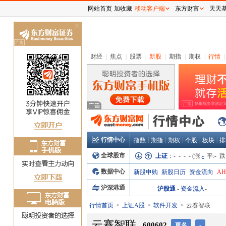
网站首页
加收藏
移动客户端
东方财富
天天
关
闭
财经
|
焦点
|
股票
|
新股
|
期指
|
期权
|
行情
|
行情中心
|
|
|
|
|
指数
期指
期权
个股
板块
排
全球股市
上证
：
- - - -
(涨:
-
平:
-
跌
数据中心
新股申购
新股日历
资金流向
A
沪深港通
沪股通
-
资金流入
-
行情首页
上证A股
软件开发
云赛智联
云赛智联
600602
更名
-