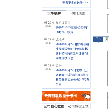
查看更多自选股>>>
大事提醒
信息地雷
08-26
预约披露日
2026
2026年半年报预约2026年
08月26日披露
日K
周
07-22
龙虎榜
2026
2026年07月22日因“有价格
涨跌幅限制的日价格振幅
达到15%的前五只证券”披
露龙虎榜信息
07-22
公告
2026
2026年07月22日发布《云
赛智联:云赛智联2025年度
权益分派实施公告》等2条
公告
07-22
分红
2026
云赛智联
数据全景图
2026年07月22日公布2025
年年报分红，股权登记
日：2026年07月27日；除
公司核心数据
公司数据全览