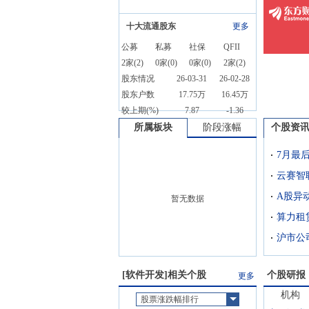
十大流通股东
更多
公募
私募
社保
QFII
2
家(
2
)
0
家(
0
)
0
家(
0
)
2
家(
2
)
股东情况
26-03-31
26-02-28
股东户数
17.75万
16.45万
较上期(%)
7.87
-1.36
所属板块
阶段涨幅
个股资
云赛智
暂无数据
算力租
[
软件开发
]相关个股
个股研报
更多
机构
股票涨跌幅排行