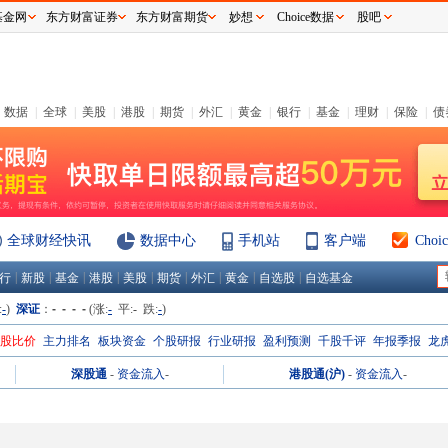
基金网
东方财富证券
东方财富期货
妙想
Choice数据
股吧
数据
|
全球
|
美股
|
港股
|
期货
|
外汇
|
黄金
|
银行
|
基金
|
理财
|
保险
|
债
全球财经快讯
数据中心
手机站
客户端
Cho
|
|
|
|
|
|
|
|
|
行
新股
基金
港股
美股
期货
外汇
黄金
自选股
自选基金
:
-
)
深证
：
- - - -
(涨:
-
平:
-
跌:
-
)
H股比价
主力排名
板块资金
个股研报
行业研报
盈利预测
千股千评
年报季报
龙
深股通
-
资金流入
-
港股通(沪)
-
资金流入
-