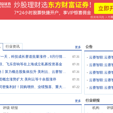
讯
行业资讯
公告
更多
7月最后一天，科技成长赛道批量涨停，8月行情关键看这个指标→
07-31
云赛智联:云赛
联、飞乐音响等在上海成立私募投资基金
07-31
云赛智联:云赛
A股异动丨算力概念股集体拉升 美利云、云赛智联直线涨停
07-31
云赛智联:云赛
赁概念涨势扩大 美利云等十余股涨停
07-31
沪市公司密集利好！回购增持、业绩预喜、重大合同......两日已近70家
07-22
云赛智联:云赛
行业研报
更多
评级
研报
机构
评