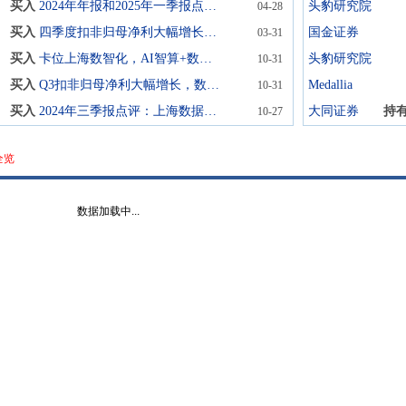
买入
2024年年报和2025年一季报点评：上海算力建设风来，算力领军云赛启航
头豹研究院
04-28
买入
四季度扣非归母净利大幅增长，智能算力和大数据业务稳步发展
国金证券
03-31
买入
卡位上海数智化，AI智算+数据要素双轮驱动
头豹研究院
10-31
买入
Q3扣非归母净利大幅增长，数据要素加速推进
Medallia
10-31
买入
2024年三季报点评：上海数据要素领军，产业加速在即
大同证券
持
10-27
全览