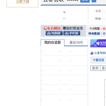
-
今开：
-
-
-
昨收：
-
F10档案：
操
特色数据：
资
我的自选股
最近访问
-
-
-
云赛智联
个股日历
-
-
-
盘前
盘
-
-
-
-
-
-
-
-
-
-
-
-