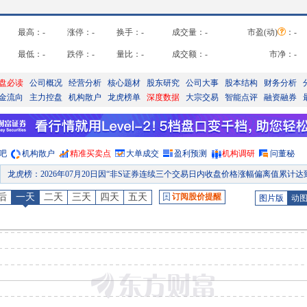
最高：
-
涨停：
-
换手：
-
成交量：
-
市盈(动)
：
-
最低：
-
跌停：
-
量比：
-
成交额：
-
市净：
-
盘必读
公司概况
经营分析
核心题材
股东研究
公司大事
股本结构
财务分析
金流向
主力控盘
机构散户
龙虎榜单
深度数据
大宗交易
智能点评
融资融券
吧
机构散户
精准买卖点
大单成交
盈利预测
机构调研
问董秘
龙虎榜
：
2026年07月20日因“非S证券连续三个交易日内收盘价格涨幅偏离值累计达到20%的证券”披露龙虎
公告
：
2026年06月24日发布《云赛智联:云赛智联关于职工董事选举结果的公告》等4条
后
一天
二天
三天
四天
五天
订阅股价提醒
图片版
动
并购重组
：
为响应国家及上海市战略部署,聚焦人工智能引领的核心主业发展,构筑上海市人工智能产业发展新生态,公司拟在重点领域开展前瞻性战略布局。为此,公司计划借助专业投资机构的行业资源与投资优势,以有限合伙人身份参与共同投资设立"上海仪电智算产业生态基金(有限合伙)"(最终名称以工商登记为准)。本基金总规模为10.02亿元,由有限合伙人云赛智联、上海埃迪希科技服务有限公司、华鑫置业(集团)有限公司、嘉兴磐数股权投资合伙企业(有限合伙)、上海国投先导人工智能私募投资基金合伙企业(有限合伙)、上海汇资投资有限公司、GP兼管理人和执行事务合伙人华鑫宽众,GP兼执行事务合伙人晋成基金共同出资设立,其中埃迪希和华鑫置业为公司关联方。公司作为有限合伙人以自有资金出资0.85亿元,
股东大会
：
于2026-06-23召开2025年年度股东大会
并购重组
：
为响应国家及上海市战略部署,构筑上海市仪器仪表产业发展新生态,公司拟在重点领域开展前瞻性战略布局。为此,公司计划借助专业投资机构的行业资源与投资优势,以有限合伙人身份参与共同投资设立“上海仪电仪器仪表产业生态基金(有限合伙)”(最终名称以工商登记为准)。本基金募集资金5.1亿元,由有限合伙人上海仪电(集团)有限公司、云赛智联、上海飞乐音响股份有限公司、华鑫置业(集团)有限公司、上海峰泖创业投资有限公司、交银金融资产投资有限公司、上海仪创港科技有限公司,GP兼管理人和执行事务合伙人华鑫宽众,GP兼执行事务合伙人交银资本共同出资设立。其中仪电集团、飞乐音响、华鑫置业、华鑫宽众和仪创港为公司关联方。公司作为有限合伙人以自有资金出资1亿元,出资
预约披露日
：
2026年半年报预约2026年08月26日披露
龙虎榜
：
2026年07月22日因“有价格涨跌幅限制的日价格振幅达到15%的前五只证券”披露龙虎榜
公告
：
2026年07月22日发布《云赛智联:云赛智联2025年度权益分派实施公告》等2