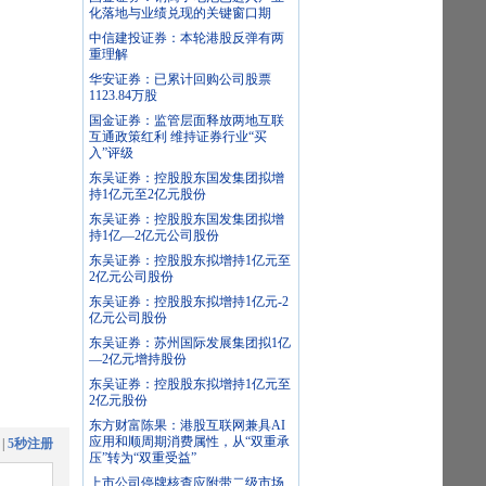
化落地与业绩兑现的关键窗口期
中信建投证券：本轮港股反弹有两
重理解
华安证券：已累计回购公司股票
1123.84万股
国金证券：监管层面释放两地互联
互通政策红利 维持证券行业“买
入”评级
东吴证券：控股股东国发集团拟增
持1亿元至2亿元股份
东吴证券：控股股东国发集团拟增
持1亿—2亿元公司股份
东吴证券：控股股东拟增持1亿元至
2亿元公司股份
东吴证券：控股股东拟增持1亿元-2
亿元公司股份
东吴证券：苏州国际发展集团拟1亿
—2亿元增持股份
东吴证券：控股股东拟增持1亿元至
2亿元股份
东方财富陈果：港股互联网兼具AI
应用和顺周期消费属性，从“双重承
|
5秒注册
压”转为“双重受益”
上市公司停牌核查应附带二级市场