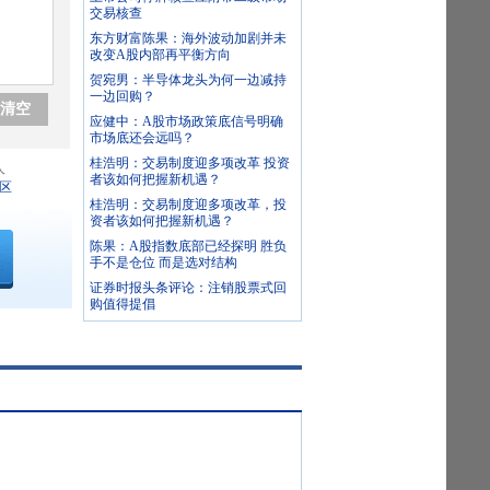
交易核查
东方财富陈果：海外波动加剧并未
改变A股内部再平衡方向
贺宛男：半导体龙头为何一边减持
一边回购？
清空
应健中：A股市场政策底信号明确
市场底还会远吗？
桂浩明：交易制度迎多项改革 投资
人
者该如何把握新机遇？
区
桂浩明：交易制度迎多项改革，投
资者该如何把握新机遇？
陈果：A股指数底部已经探明 胜负
手不是仓位 而是选对结构
证券时报头条评论：注销股票式回
购值得提倡