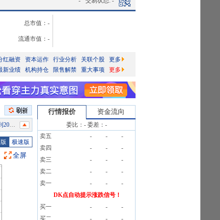
-
交易状态:
-
总市值：
-
流通市值：
-
分红融资
资本运作
行业分析
关联个股
更多
最新业绩
机构持仓
限售解禁
重大事项
更多
行情报价
资金流向
榜信息
委比：
-
委差：
-
卖五
-
-
-
公告
图版
极速版
卖四
-
-
-
出资比例为8.483%。
全屏
卖三
-
-
-
卖二
-
-
-
比例为19.6078%。
卖一
-
-
-
DK点自动提示涨跌信号！
信息
买一
-
-
-
条公告
买二
-
-
-