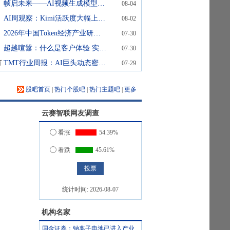
帧启未来——AI视频生成模型爆发式增长背后的算力革命与内容范式重构 头豹词条报告系列
08-04
AI周观察：Kimi活跃度大幅上升，6月手机市场增速回暖
08-02
2026年中国Token经济产业研究：Token成为新信息单位，谁将掌握AI时代的产业控制点？
07-30
超越喧嚣：什么是客户体验 实践者 认真思考人工智能
07-30
有
TMT行业周报：AI巨头动态密集，关注算力、HBM及端侧AI三大方向
07-29
股吧首页
|
热门个股吧
|
热门主题吧
|
更多
云赛智联
网友调查
看涨
54.39%
看跌
45.61%
统计时间:
2026-08-07
机构名家
国金证券：钠离子电池已进入产业