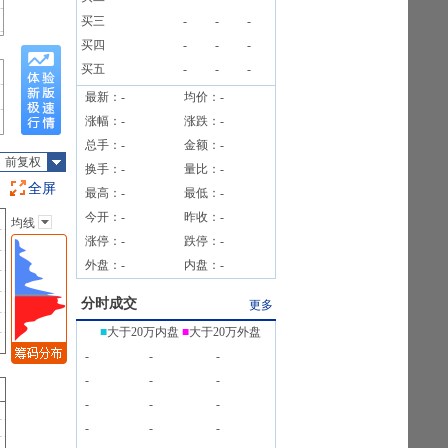
)[正式]
买三
-
-
-
买四
-
-
-
买五
-
-
-
最新：
-
均价：
-
涨幅：
-
涨跌：
-
总手：
-
金额：
-
前复权
换手：
-
量比：
-
全屏
最高：
-
最低：
-
今开：
-
昨收：
-
均线
主图指标
涨停：
-
跌停：
-
无
外盘：
-
内盘：
-
均线
EXPMA
分时成交
更多
SAR
■
大于20万内盘
■
大于20万外盘
BOLL
-
-
-
BBI
-
-
-
-
-
-
-
-
-