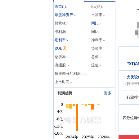
投资协议事项的监管工作
收益(
-
)
:
-
PE(动):
-
函的回复公告》
每股净资产
:
-
市净率:
-
总营收:
-
同比
:
-
净利润:
-
同比:
-
毛利率
:
-
净利率:
-
ROE
:
-
负债率:
-
总股本:
-
总值:
-
*ST亿
流通股:
-
流值:
-
每股未分配利润:
-
元
光伏设
上市时间:
-
(行业平
利润趋势
更多
行业排
四分位属