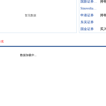
国新证券股份
持
Sinovoltaics Group Limited
申港证券
持
暂无数据
东吴证券
国金证券
买
全览