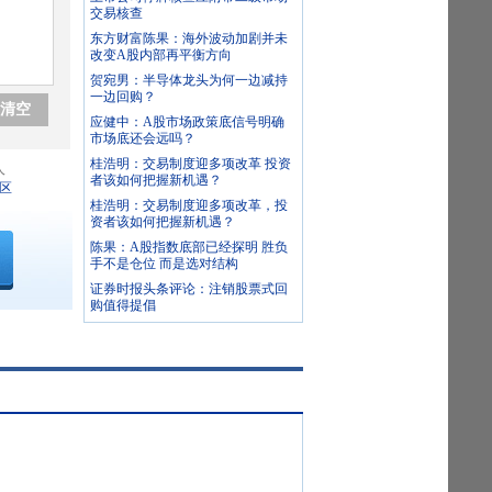
交易核查
东方财富陈果：海外波动加剧并未
改变A股内部再平衡方向
贺宛男：半导体龙头为何一边减持
一边回购？
清空
应健中：A股市场政策底信号明确
市场底还会远吗？
桂浩明：交易制度迎多项改革 投资
人
者该如何把握新机遇？
区
桂浩明：交易制度迎多项改革，投
资者该如何把握新机遇？
陈果：A股指数底部已经探明 胜负
手不是仓位 而是选对结构
证券时报头条评论：注销股票式回
购值得提倡