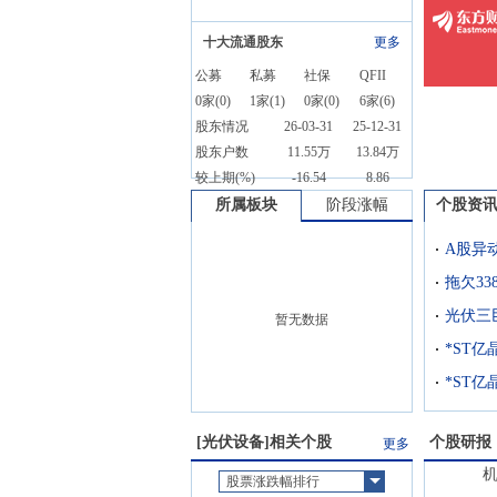
十大流通股东
更多
公募
私募
社保
QFII
0
家(
0
)
1
家(
1
)
0
家(
0
)
6
家(
6
)
股东情况
26-03-31
25-12-31
股东户数
11.55万
13.84万
较上期(%)
-16.54
8.86
所属板块
阶段涨幅
个股资
光伏三
暂无数据
*ST亿
[
光伏设备
]相关个股
个股研报
更多
股票涨跌幅排行