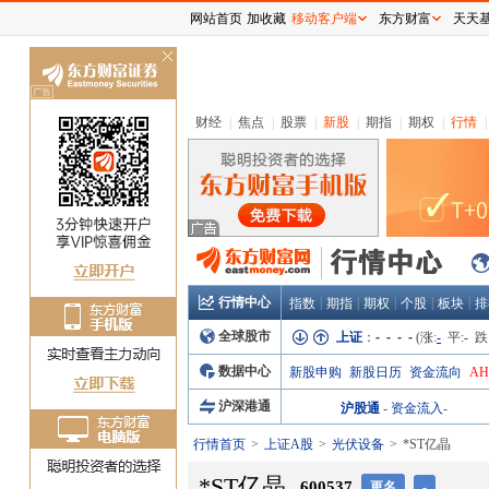
网站首页
加收藏
移动客户端
东方财富
天天
关
闭
财经
|
焦点
|
股票
|
新股
|
期指
|
期权
|
行情
|
行情中心
|
|
|
|
|
指数
期指
期权
个股
板块
排
全球股市
上证
：
- - - -
(涨:
-
平:
-
跌
数据中心
新股申购
新股日历
资金流向
A
沪深港通
沪股通
-
资金流入
-
行情首页
上证A股
光伏设备
*ST亿晶
*ST亿晶
600537
更名
-