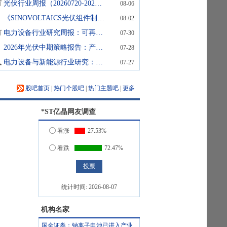
有
光伏行业周报（20260720-20260724）
08-06
《SINOVOLTAICS光伏组件制造商排名报告》2026年第三版
08-02
有
电力设备行业研究周报：可再生能源“十五五”规划开启高质量发展新范式
07-30
2026年光伏中期策略报告：产业持续磨底，供给侧静待优化
07-28
入
电力设备与新能源行业研究：宁王振臂、政策助力，新能源吹响反攻号角
07-27
股吧首页
|
热门个股吧
|
热门主题吧
|
更多
*ST亿晶
网友调查
看涨
27.53%
看跌
72.47%
统计时间:
2026-08-07
机构名家
国金证券：钠离子电池已进入产业