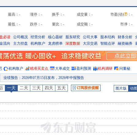
最高：
-
涨停：
-
换手：
-
成交量：
-
市盈(动)
：
-
最低：
-
跌停：
-
量比：
-
成交额：
-
市净：
-
盘必读
公司概况
经营分析
核心题材
股东研究
公司大事
股本结构
财务分析
金流向
主力控盘
机构散户
龙虎榜单
深度数据
大宗交易
智能点评
融资融券
吧
机构散户
精准买卖点
大单成交
盈利预测
机构调研
问董秘
业绩预告
：
2026年07月15日发布，2026年中报预告
公告
：
2026年07月15日发布《*ST亿晶:亿晶光电科技股份有限公司2026年半年度业绩预亏
后
一天
二天
三天
四天
五天
订阅股价提醒
图片版
动
公告
：
2026年07月07日发布《*ST亿晶:亿晶光电科技股份有限公司关于上海证券交易所对公司2025年年度报告的信息披露监管问询函的回复公告》等
公告
：
2026年07月03日发布《*ST亿晶:亿晶光电科技股份有限公司股票交易异常波动及风险提示
龙虎榜
：
2026年07月02日因“ST、*ST证券连续三个交易日内收盘价格涨幅偏离值累计达到12%的证券”披露龙虎榜
公告
：
2026年06月18日发布《*ST亿晶:亿晶光电科技股份有限公司股票交易风险提示公告》等3
预约披露日
：
2026年半年报预约2026年08月27日披露
公告
：
2026年08月05日发布《*ST亿晶:亿晶光电科技股份有限公司关于涉及重大诉讼的公