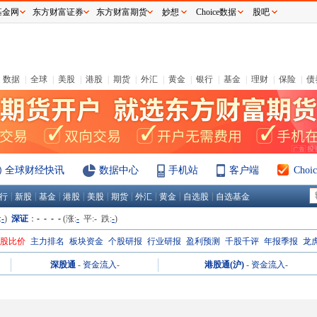
基金网
东方财富证券
东方财富期货
妙想
Choice数据
股吧
数据
|
全球
|
美股
|
港股
|
期货
|
外汇
|
黄金
|
银行
|
基金
|
理财
|
保险
|
债
全球财经快讯
数据中心
手机站
客户端
Cho
|
|
|
|
|
|
|
|
|
行
新股
基金
港股
美股
期货
外汇
黄金
自选股
自选基金
:
-
)
深证
：
- - - -
(涨:
-
平:
-
跌:
-
)
H股比价
主力排名
板块资金
个股研报
行业研报
盈利预测
千股千评
年报季报
龙
深股通
-
资金流入
-
港股通(沪)
-
资金流入
-