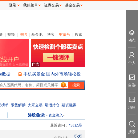
登录
我的菜单
证券交易
基金交易
券
|
视频
|
股吧
|
基金吧
|
博客
|
财富号
|
搜索
动态
个人
ice数据
手机买基金 国内外市场轻松投
1
自选
虎榜单
限售解禁
大宗交易
期指持仓
融资融券
消息
港股通(深)
-
资金流入
-
最近访问：
*ST亿晶
搜索