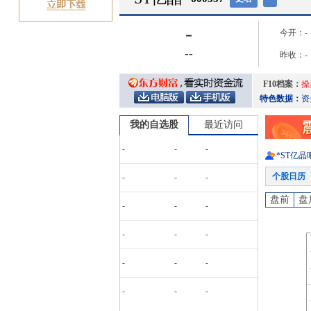
-
今开：
-
-
-
昨收：
-
F10档案：
操
特色数据：
资
我的自选股
最近访问
-
-
-
*ST亿晶
个股日历
-
-
-
盘前
盘
-
-
-
-
-
-
-
-
-
-
-
-