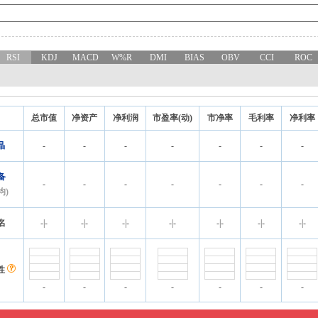
RSI
KDJ
MACD
W%R
DMI
BIAS
OBV
CCI
ROC
总市值
净资产
净利润
市盈率(动)
市净率
毛利率
净利率
晶
-
-
-
-
-
-
-
备
-
-
-
-
-
-
-
均)
名
-
|
-
-
|
-
-
|
-
-
|
-
-
|
-
-
|
-
-
|
-
性
-
-
-
-
-
-
-