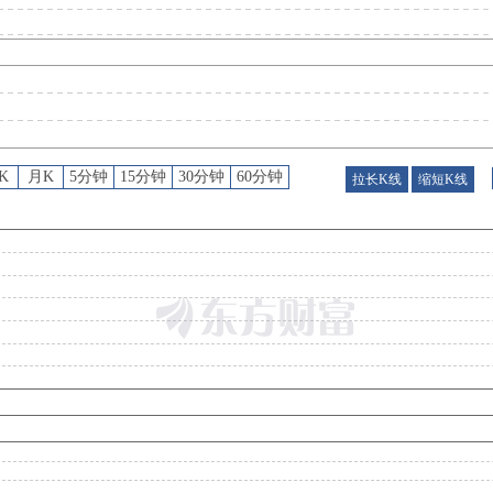
公告
：
2026年07月21日发布《*ST亿晶:亿晶光电科技股份有限公司关于累计诉讼、仲裁情况的
公告
：
2026年07月18日发布《*ST亿晶:亿晶光电科技股份有限公司关于公司签署重整投资协议事项的监管工作函的回复
K
月K
5分钟
15分钟
30分钟
60分钟
拉长K线
缩短K线