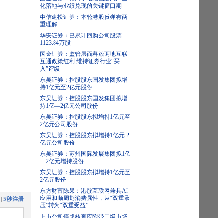
化落地与业绩兑现的关键窗口期
中信建投证券：本轮港股反弹有两
重理解
华安证券：已累计回购公司股票
1123.84万股
国金证券：监管层面释放两地互联
互通政策红利 维持证券行业“买
入”评级
东吴证券：控股股东国发集团拟增
持1亿元至2亿元股份
东吴证券：控股股东国发集团拟增
持1亿—2亿元公司股份
东吴证券：控股股东拟增持1亿元至
2亿元公司股份
东吴证券：控股股东拟增持1亿元-2
亿元公司股份
东吴证券：苏州国际发展集团拟1亿
—2亿元增持股份
东吴证券：控股股东拟增持1亿元至
2亿元股份
东方财富陈果：港股互联网兼具AI
应用和顺周期消费属性，从“双重承
|
5秒注册
压”转为“双重受益”
上市公司停牌核查应附带二级市场