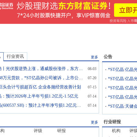
讯
行业资讯
公告
更多
A股异动丨光伏股逆势上涨，通威股份涨停，东方日升涨超6%
08-03
拖欠3388万元货款，*ST亿晶孙公司被诉，上市公司上半年预亏1.2至1.5亿元
07-20
巨头合计亏损超百亿 企业各抛经营改善计划
07-15
晶：预计2026年上半年亏损1.2亿元-1.5亿元
07-14
*ST亿晶(600537.SH)：预计上半年净亏损1.2亿元到1.5亿元
07-14
行业研报
更多
机构
评级
研报
机构
评