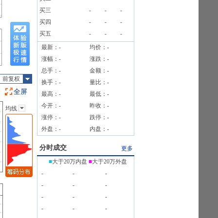
公告》
买三
-
-
-
公告》
买四
-
-
-
买五
-
-
-
最新：
-
均价：
-
涨幅：
-
涨跌：
-
总手：
-
金额：
-
前复权
换手：
-
量比：
-
全屏
最高：
-
最低：
-
今开：
-
昨收：
-
均线
主图指标
涨停：
-
跌停：
-
无
外盘：
-
内盘：
-
均线
EXPMA
分时成交
更多
SAR
■
大于20万内盘
■
大于20万外盘
BOLL
-
-
-
BBI
-
-
-
-
-
-
-
-
-