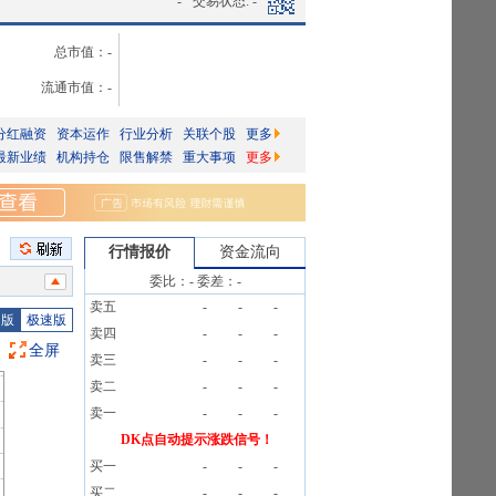
-
交易状态:
-
总市值：
-
流通市值：
-
分红融资
资本运作
行业分析
关联个股
更多
最新业绩
机构持仓
限售解禁
重大事项
更多
行情报价
资金流向
委比：
-
委差：
-
卖五
-
-
-
公告》
图版
极速版
卖四
-
-
-
2条公告
全屏
卖三
-
-
-
公告》
卖二
-
-
-
信息
卖一
-
-
-
条公告
DK点自动提示涨跌信号！
买一
-
-
-
告》
买二
-
-
-