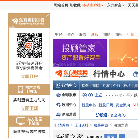
网站首页
加收藏
移动客户端
东方财富
天天
关
闭
财经
|
焦点
|
股票
|
新股
|
期指
|
期权
|
行情
|
行情中心
|
|
|
|
|
指数
期指
期权
个股
板块
排
全球股市
上证
：
- - - -
(涨:
-
平:
-
跌
数据中心
新股申购
新股日历
资金流向
A
沪深港通
沪股通
-
资金流入
-
行情首页
上证A股
服装家纺
海澜之家
海澜之家
600398
更名
-