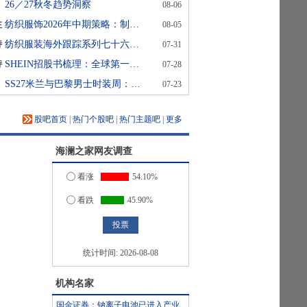
26／27秋冬趋势洞察
08-06
性
纺织服饰2026年中期策略：制造端关注龙头盈利及估值修复，品牌端精选经营韧性
08-05
持
纺织服装海外跟踪系列七十六：阿迪达斯品牌二季度收入增长14%，公司上调全年收入指引
07-31
持
SHEIN招股书梳理：全球第一大线上时尚平台，1P+3P模式双轮驱动增长
07-28
SS27米兰与巴黎男士时装周：驱动关键洞察 时装周领先者
07-23
股吧首页
|
热门个股吧
|
热门主题吧
|
更多
海澜之家
网友调查
看涨
54.10%
看跌
45.90%
统计时间:
2026-08-08
机构名家
国金证券：钠离子电池已进入产业