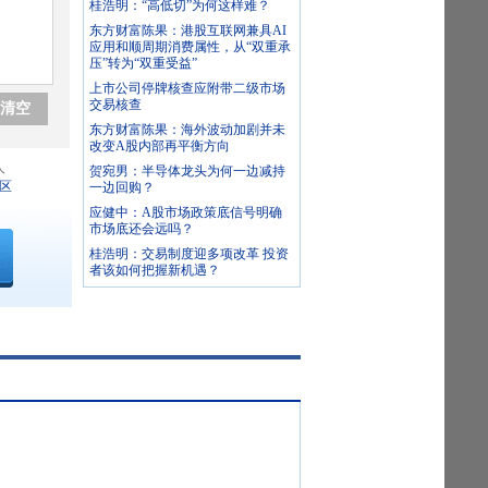
桂浩明：“高低切”为何这样难？
东方财富陈果：港股互联网兼具AI
应用和顺周期消费属性，从“双重承
压”转为“双重受益”
上市公司停牌核查应附带二级市场
交易核查
清空
东方财富陈果：海外波动加剧并未
改变A股内部再平衡方向
人
贺宛男：半导体龙头为何一边减持
区
一边回购？
应健中：A股市场政策底信号明确
市场底还会远吗？
桂浩明：交易制度迎多项改革 投资
者该如何把握新机遇？