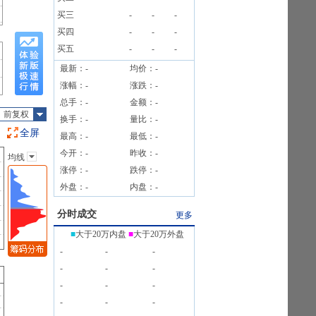
8笔
买三
-
-
-
8笔
买四
-
-
-
买五
-
-
-
最新：
-
均价：
-
涨幅：
-
涨跌：
-
总手：
-
金额：
-
前复权
换手：
-
量比：
-
全屏
最高：
-
最低：
-
今开：
-
昨收：
-
均线
主图指标
涨停：
-
跌停：
-
无
外盘：
-
内盘：
-
均线
EXPMA
分时成交
更多
SAR
■
大于20万内盘
■
大于20万外盘
BOLL
-
-
-
BBI
-
-
-
-
-
-
-
-
-