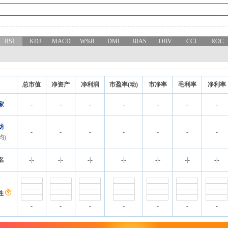
RSI
KDJ
MACD
W%R
DMI
BIAS
OBV
CCI
ROC
总市值
净资产
净利润
市盈率(动)
市净率
毛利率
净利率
家
-
-
-
-
-
-
-
纺
-
-
-
-
-
-
-
均)
名
-
|
-
-
|
-
-
|
-
-
|
-
-
|
-
-
|
-
-
|
-
性
-
-
-
-
-
-
-