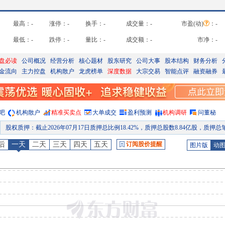
最高：
-
涨停：
-
换手：
-
成交量：
-
市盈(动)
：
-
最低：
-
跌停：
-
量比：
-
成交额：
-
市净：
-
盘必读
公司概况
经营分析
核心题材
股东研究
公司大事
股本结构
财务分析
金流向
主力控盘
机构散户
龙虎榜单
深度数据
大宗交易
智能点评
融资融券
吧
机构散户
精准买卖点
大单成交
盈利预测
机构调研
问董秘
股权质押
：
截止2026年07月17日质押总比例18.42%，质押总股数8.84亿股，质押总笔数
股权质押
：
截止2026年07月10日质押总比例18.42%，质押总股数8.84亿股，质押总笔数
后
一天
二天
三天
四天
五天
订阅股价提醒
图片版
动
股权质押
：
截止2026年07月03日质押总比例18.42%，质押总股数8.84亿股，质押总笔数
股权质押
：
截止2026年06月26日质押总比例18.42%，质押总股数8.84亿股，质押总笔数
股权质押
：
截止2026年06月18日质押总比例18.42%，质押总股数8.84亿股，质押总笔数
股权质押
：
截止2026年06月12日质押总比例18.42%，质押总股数8.84亿股，质押总笔数
预约披露日
：
2026年半年报预约2026年08月29日披露
股权质押
：
截止2026年08月07日质押总比例18.42%，质押总股数8.84亿股，质押总笔数