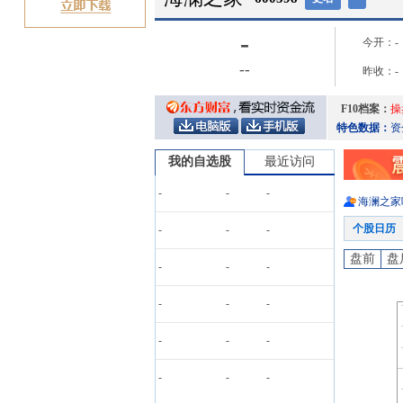
-
今开：
-
-
-
昨收：
-
F10档案：
操
特色数据：
资
我的自选股
最近访问
-
-
-
海澜之家
个股日历
-
-
-
盘前
盘
-
-
-
-
-
-
-
-
-
-
-
-