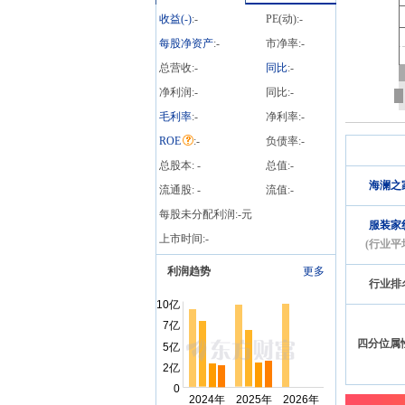
笔
收益(
-
)
:
-
PE(动):
-
每股净资产
:
-
市净率:
-
总营收:
-
同比
:
-
净利润:
-
同比:
-
毛利率
:
-
净利率:
-
ROE
:
-
负债率:
-
总股本:
-
总值:
-
海澜之
流通股:
-
流值:
-
每股未分配利润:
-
元
服装家
上市时间:
-
(行业平
利润趋势
更多
行业排
四分位属