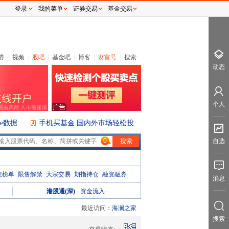
登录
我的菜单
证券交易
基金交易
券
|
视频
|
股吧
|
基金吧
|
博客
|
财富号
|
搜索
动态
个人
ice数据
手机买基金 国内外市场轻松投
0
自选
虎榜单
限售解禁
大宗交易
期指持仓
融资融券
消息
港股通(深)
-
资金流入
-
最近访问：
海澜之家
搜索