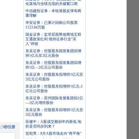
化落地与业绩兑现的关键窗口期
中信建投证券：本轮港股反弹有两
重理解
华安证券：已累计回购公司股票
1123.84万股
国金证券：监管层面释放两地互联
互通政策红利 维持证券行业“买
入”评级
东吴证券：控股股东国发集团拟增
持1亿元至2亿元股份
东吴证券：控股股东国发集团拟增
持1亿—2亿元公司股份
东吴证券：控股股东拟增持1亿元至
2亿元公司股份
东吴证券：控股股东拟增持1亿元-2
亿元公司股份
东吴证券：苏州国际发展集团拟1亿
—2亿元增持股份
东吴证券：控股股东拟增持1亿元至
2亿元股份
应健中：A股成交额创年内新低 地
价是否同步到来？
|
5秒注册
贺宛男：8月A股市场走向“再平衡”