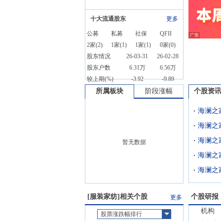
十大流通股东
更多
公募
私募
社保
QFII
2
家(
2
)
1
家(
1
)
1
家(
1
)
0
家(
0
)
股东情况
26-03-31
26-02-28
股东户数
6.31万
6.56万
较上期(%)
-3.92
-9.89
所属板块
阶段涨幅
个股资
暂无数据
[
服装家纺
]相关个股
个股研报
更多
机构
股票涨跌幅排行