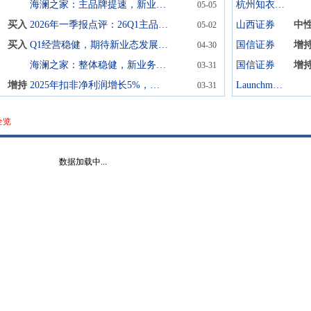
海澜之家：主品牌提速，新业务延续高增
杭州知衣科技
05-05
买入
2026年一季报点评：26Q1主品牌及新业务增长提速
山西证券
中
05-02
买入
Q1经营稳健，期待新业态发展加速
国信证券
增
04-30
海澜之家：整体稳健，新业务持续拓展
国信证券
增
03-31
增持
2025年扣非净利润增长5%，分红率达91%
Launchmetrics
03-31
全览