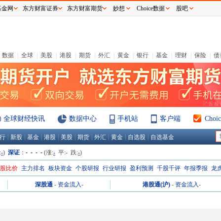
基金网
东方财富证券
东方财富期货
妙想
Choice数据
股吧
数据
|
全球
|
美股
|
港股
|
期货
|
外汇
|
黄金
|
银行
|
基金
|
理财
|
保险
|
债
全球财经快讯
数据中心
手机站
客户端
Cho
|
|
|
|
|
|
|
|
|
行
新股
基金
港股
美股
期货
外汇
黄金
自选股
自选基金
:
-
)
深证
：
- - - -
(涨:
-
平:
-
跌:
-
)
H股比价
主力排名
板块资金
个股研报
行业研报
盈利预测
千股千评
年报季报
龙
深股通
-
资金流入
-
港股通(沪)
-
资金流入
-