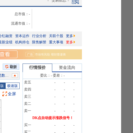
-
交易状态:
-
总市值：
-
流通市值：
-
分红融资
资本运作
行业分析
关联个股
更多
最新业绩
机构持仓
限售解禁
重大事项
更多
行情报价
资金流向
8笔
委比：
-
委差：
-
卖五
-
-
-
8笔
图版
极速版
卖四
-
-
-
8笔
全屏
卖三
-
-
-
8笔
卖二
-
-
-
8笔
卖一
-
-
-
8笔
DK点自动提示涨跌信号！
买一
-
-
-
8笔
买二
-
-
-