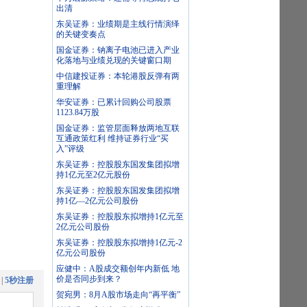
出清
东吴证券：业绩期是主线行情演绎
的关键变奏点
国金证券：钠离子电池已进入产业
化落地与业绩兑现的关键窗口期
中信建投证券：本轮港股反弹有两
重理解
华安证券：已累计回购公司股票
1123.84万股
国金证券：监管层面释放两地互联
互通政策红利 维持证券行业“买
入”评级
东吴证券：控股股东国发集团拟增
持1亿元至2亿元股份
东吴证券：控股股东国发集团拟增
持1亿—2亿元公司股份
东吴证券：控股股东拟增持1亿元至
2亿元公司股份
东吴证券：控股股东拟增持1亿元-2
亿元公司股份
应健中：A股成交额创年内新低 地
价是否同步到来？
|
5秒注册
贺宛男：8月A股市场走向“再平衡”