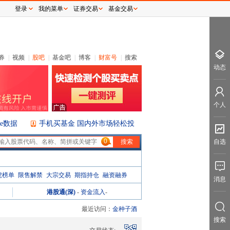
登录
我的菜单
证券交易
基金交易
券
|
视频
|
股吧
|
基金吧
|
博客
|
财富号
|
搜索
动态
个人
ice数据
手机买基金 国内外市场轻松投
0
自选
虎榜单
限售解禁
大宗交易
期指持仓
融资融券
消息
港股通(深)
-
资金流入
-
最近访问：
金种子酒
搜索