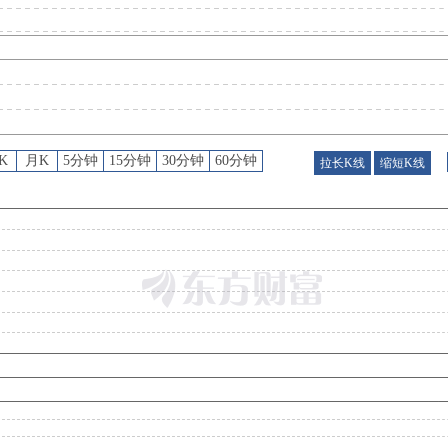
龙虎榜
：
2026年07月30日因“非S证券连续三个交易日内收盘价格涨幅偏离值累计达到20%的证券”披露龙虎
业绩预告
：
2026年07月15日发布，2026年中报预告
K
月K
5分钟
15分钟
30分钟
60分钟
拉长K线
缩短K线