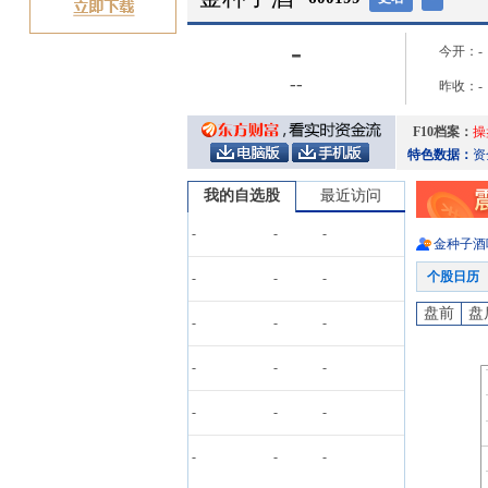
-
今开：
-
-
-
昨收：
-
F10档案：
操
特色数据：
资
我的自选股
最近访问
-
-
-
金种子酒
个股日历
-
-
-
盘前
盘
-
-
-
-
-
-
-
-
-
-
-
-