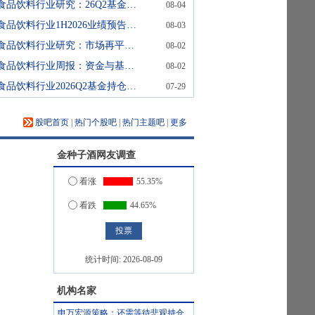
食品饮料行业研究：26Q2基金持仓分析：板块全面转向低配，白酒仓位大幅回落
08-04
食品饮料行业1H2026业绩预告综述：食饮业绩有所回暖，行业持续分化
08-03
食品饮料行业研究：市场再平衡过程中，持续推荐禀赋标的配置
08-02
食品饮料行业周报：资金与基本面共振，底部布局窗口已现
08-02
食品饮料行业2026Q2基金持仓分析：食饮重仓比例持续下滑，行业延续分化
07-29
股吧首页
|
热门个股吧
|
热门主题吧
|
更多
金种子酒
网友调查
看涨
55.35%
看跌
44.65%
统计时间:
2026-08-09
机构名家
申万宏源策略：还需等待悲观持仓