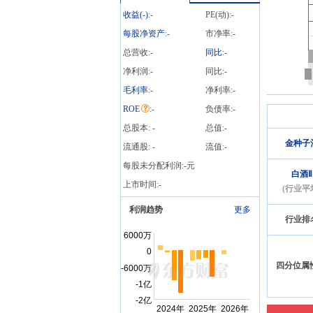
收益(
-
)
:
-
PE(动):
-
每股净资产
:
-
市净率:
-
总营收:
-
同比
:
-
净利润:
-
同比:
-
毛利率
:
-
净利率:
-
ROE
:
-
负债率:
-
总股本:
-
总值:
-
金种子
流通股:
-
流值:
-
每股未分配利润:
-
元
白酒Ⅱ
上市时间:
-
(行业平
利润趋势
更多
行业排
四分位属