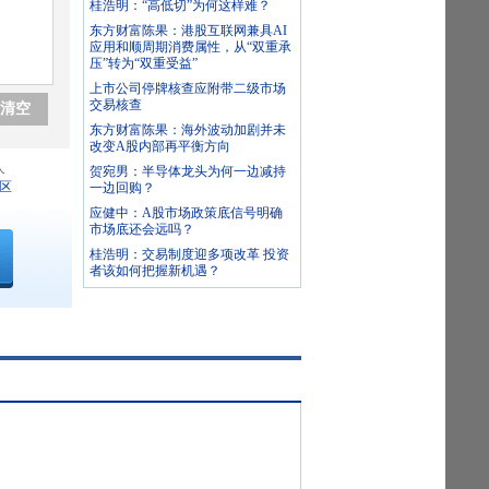
桂浩明：“高低切”为何这样难？
东方财富陈果：港股互联网兼具AI
应用和顺周期消费属性，从“双重承
压”转为“双重受益”
上市公司停牌核查应附带二级市场
交易核查
清空
东方财富陈果：海外波动加剧并未
改变A股内部再平衡方向
人
贺宛男：半导体龙头为何一边减持
区
一边回购？
应健中：A股市场政策底信号明确
市场底还会远吗？
桂浩明：交易制度迎多项改革 投资
者该如何把握新机遇？