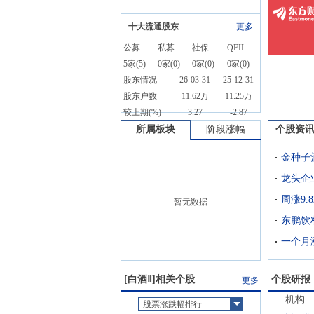
十大流通股东
更多
公募
私募
社保
QFII
5
家(
5
)
0
家(
0
)
0
家(
0
)
0
家(
0
)
股东情况
26-03-31
25-12-31
股东户数
11.62万
11.25万
较上期(%)
3.27
-2.87
所属板块
阶段涨幅
个股资
金种子
龙头企
暂无数据
[
白酒Ⅱ
]相关个股
个股研报
更多
机构
股票涨跌幅排行