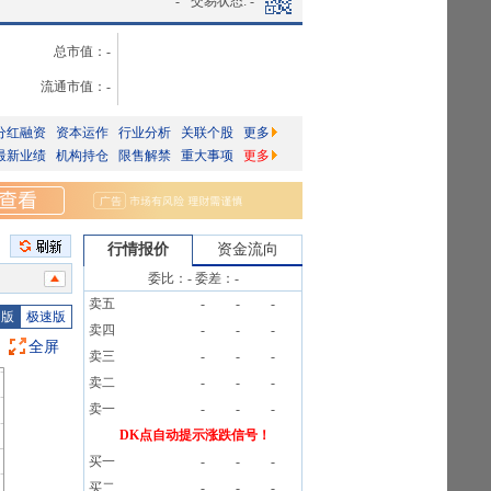
-
交易状态:
-
总市值：
-
流通市值：
-
分红融资
资本运作
行业分析
关联个股
更多
最新业绩
机构持仓
限售解禁
重大事项
更多
行情报价
资金流向
委比：
-
委差：
-
卖五
-
-
-
2条公告
图版
极速版
卖四
-
-
-
全屏
卖三
-
-
-
公告
卖二
-
-
-
卖一
-
-
-
DK点自动提示涨跌信号！
买一
-
-
-
买二
-
-
-