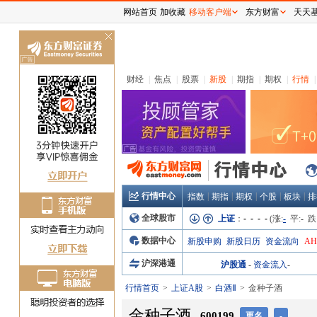
网站首页
加收藏
移动客户端
东方财富
天天
关
闭
财经
|
焦点
|
股票
|
新股
|
期指
|
期权
|
行情
|
行情中心
|
|
|
|
|
指数
期指
期权
个股
板块
排
全球股市
上证
：
- - - -
(涨:
-
平:
-
跌
数据中心
新股申购
新股日历
资金流向
A
沪深港通
沪股通
-
资金流入
-
行情首页
上证A股
白酒Ⅱ
金种子酒
金种子酒
600199
更名
-