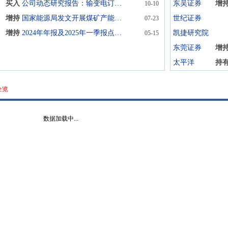
买入
公司动态研究报告：输变电订单高增，中标沙特大单
东吴证券
增
10-10
增持
国家能源局发文开展煤矿产能核查，煤炭行业或迎来盈利修复
世纪证券
07-23
增持
2024年年报及2025年一季报点评：输变电、能源业务稳步推进，多晶硅板块盈利承压
凯捷研究院
05-15
东莞证券
增
太平洋
持
全览