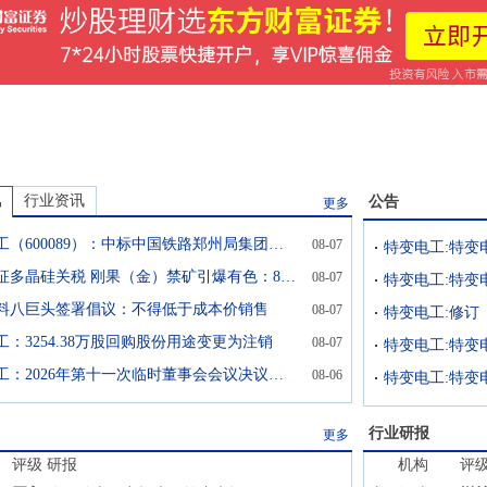
讯
行业资讯
公告
更多
特变电工（600089）：中标中国铁路郑州局集团有限公司郑州南站工程建设指挥部采购项目，中标金额为1545.00万元
08-07
美国加征多晶硅关税 刚果（金）禁矿引爆有色：8月7日大宗商品情报
08-07
料八巨头签署倡议：不得低于成本价销售
08-07
工：3254.38万股回购股份用途变更为注销
08-07
特变电工：2026年第十一次临时董事会会议决议公告
08-06
行业研报
更多
评级
研报
机构
评