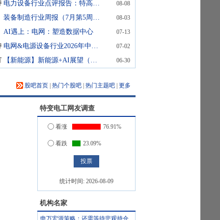
持
电力设备行业点评报告：特高压景气度再攀高峰，输变电设备有望好转
08-08
装备制造行业周报（7月第5周）：磷酸铁锂出口量价齐升
08-03
AI遇上：电网：塑造数据中心
07-13
持
电网&电源设备行业2026年中期投资策略：内外景气三维共振，电网出海与算力配电双轮启航
07-02
有
【新能源】新能源+AI展望（第9期）：钠电驱动储能产业重构
06-30
股吧首页
|
热门个股吧
|
热门主题吧
|
更多
特变电工
网友调查
看涨
76.91%
看跌
23.09%
统计时间:
2026-08-09
机构名家
申万宏源策略：还需等待悲观持仓