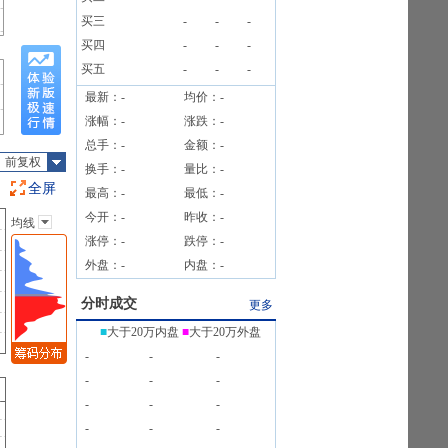
2笔
买三
-
-
-
公告
买四
-
-
-
买五
-
-
-
最新：
-
均价：
-
涨幅：
-
涨跌：
-
总手：
-
金额：
-
前复权
换手：
-
量比：
-
全屏
最高：
-
最低：
-
今开：
-
昨收：
-
均线
主图指标
涨停：
-
跌停：
-
无
外盘：
-
内盘：
-
均线
EXPMA
分时成交
更多
SAR
■
大于20万内盘
■
大于20万外盘
BOLL
-
-
-
BBI
-
-
-
-
-
-
-
-
-