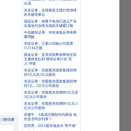
出清
东吴证券：业绩期是主线行情演绎
的关键变奏点
国金证券：钠离子电池已进入产业
化落地与业绩兑现的关键窗口期
中信建投证券：本轮港股反弹有两
重理解
华安证券：已累计回购公司股票
1123.84万股
国金证券：监管层面释放两地互联
互通政策红利 维持证券行业“买
入”评级
东吴证券：控股股东国发集团拟增
持1亿元至2亿元股份
东吴证券：控股股东国发集团拟增
持1亿—2亿元公司股份
东吴证券：控股股东拟增持1亿元至
2亿元公司股份
东吴证券：控股股东拟增持1亿元-2
亿元公司股份
应健中：A股成交额创年内新低 地
价是否同步到来？
|
5秒注册
贺宛男：8月A股市场走向“再平衡”