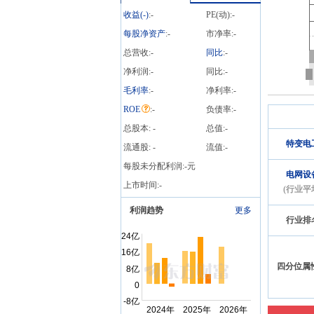
收益(
-
)
:
-
PE(动):
-
每股净资产
:
-
市净率:
-
总营收:
-
同比
:
-
净利润:
-
同比:
-
毛利率
:
-
净利率:
-
ROE
:
-
负债率:
-
总股本:
-
总值:
-
特变电
流通股:
-
流值:
-
每股未分配利润:
-
元
电网设
上市时间:
-
(行业平
利润趋势
更多
行业排
四分位属