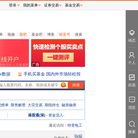
登录
我的菜单
证券交易
基金交易
券
|
视频
|
股吧
|
基金吧
|
博客
|
财富号
|
搜索
动态
个人
ice数据
手机买基金 国内外市场轻松投
0
自选
虎榜单
限售解禁
大宗交易
期指持仓
融资融券
消息
港股通(深)
-
资金流入
-
最近访问：
特变电工
搜索