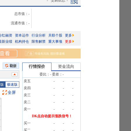
-
交易状态:
-
总市值：
-
流通市值：
-
分红融资
资本运作
行业分析
关联个股
更多
最新业绩
机构持仓
限售解禁
重大事项
更多
行情报价
资金流向
委比：
-
委差：
-
卖五
-
-
-
2笔
图版
极速版
卖四
-
-
-
2笔
全屏
卖三
-
-
-
2笔
卖二
-
-
-
2笔
卖一
-
-
-
DK点自动提示涨跌信号！
买一
-
-
-
买二
-
-
-