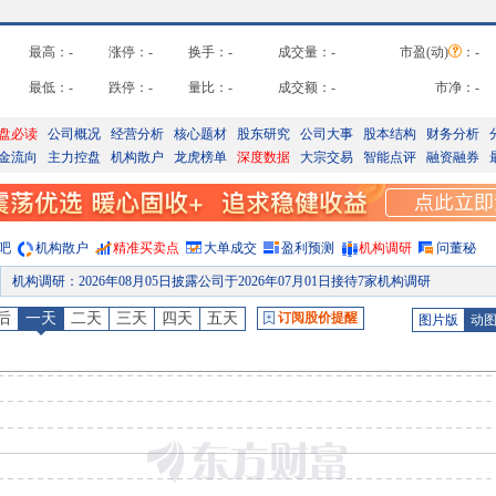
最高：
-
涨停：
-
换手：
-
成交量：
-
市盈(动)
：
-
最低：
-
跌停：
-
量比：
-
成交额：
-
市净：
-
盘必读
公司概况
经营分析
核心题材
股东研究
公司大事
股本结构
财务分析
金流向
主力控盘
机构散户
龙虎榜单
深度数据
大宗交易
智能点评
融资融券
吧
机构散户
精准买卖点
大单成交
盈利预测
机构调研
问董秘
机构调研
：
2026年08月05日披露公司于2026年07月01日接待7家机构调研
股权质押
：
截止2026年07月31日质押总比例0.41%，质押总股数2080.00万股，质押总笔数
后
一天
二天
三天
四天
五天
订阅股价提醒
图片版
动
股权质押
：
截止2026年07月24日质押总比例0.41%，质押总股数2080.00万股，质押总笔数
股权质押
：
截止2026年07月17日质押总比例0.41%，质押总股数2080.00万股，质押总笔数
股权质押
：
截止2026年07月10日质押总比例0.41%，质押总股数2080.00万股，质押总笔数
机构调研
：
2026年07月09日披露公司于2026年06月01日接待8家机构调研
股东大会
：
于2026-08-24召开2026年第三次临时股东大会
预约披露日
：
2026年半年报预约2026年08月22日披露