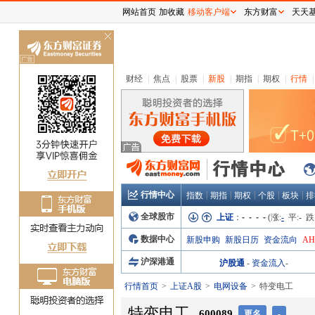
网站首页
加收藏
移动客户端
东方财富
天天
关
闭
财经
|
焦点
|
股票
|
新股
|
期指
|
期权
|
行情
|
行情中心
|
|
|
|
|
指数
期指
期权
个股
板块
排
全球股市
上证
：
- - - -
(涨:
-
平:
-
跌
数据中心
新股申购
新股日历
资金流向
A
沪深港通
沪股通
-
资金流入
-
行情首页
上证A股
电网设备
特变电工
特变电工
600089
更名
-