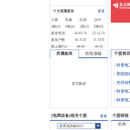
十大流通股东
更多
公募
私募
社保
QFII
4
家(
4
)
0
家(
0
)
1
家(
1
)
0
家(
0
)
股东情况
26-03-31
25-12-31
股东户数
85.31万
51.19万
较上期(%)
66.66
44.55
所属板块
阶段涨幅
个股资
光伏硅
暂无数据
特变电
[
电网设备
]相关个股
个股研报
更多
机构
股票涨跌幅排行