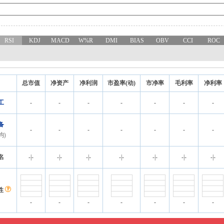
RSI
KDJ
MACD
W%R
DMI
BIAS
OBV
CCI
ROC
总市值
净资产
净利润
市盈率(动)
市净率
毛利率
净利率
工
-
-
-
-
-
-
-
备
-
-
-
-
-
-
-
均)
名
-
|
-
-
|
-
-
|
-
-
|
-
-
|
-
-
|
-
-
|
-
性
-
-
-
-
-
-
-