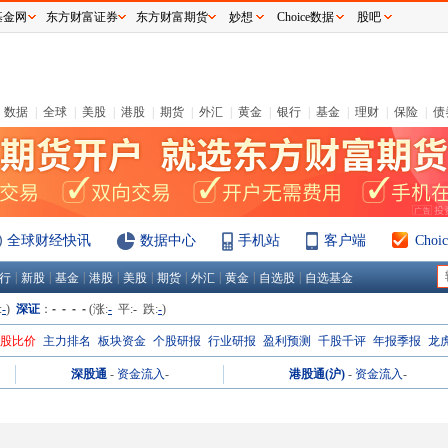
基金网
东方财富证券
东方财富期货
妙想
Choice数据
股吧
数据
|
全球
|
美股
|
港股
|
期货
|
外汇
|
黄金
|
银行
|
基金
|
理财
|
保险
|
债
全球财经快讯
数据中心
手机站
客户端
Cho
|
|
|
|
|
|
|
|
|
行
新股
基金
港股
美股
期货
外汇
黄金
自选股
自选基金
:
-
)
深证
：
- - - -
(涨:
-
平:
-
跌:
-
)
H股比价
主力排名
板块资金
个股研报
行业研报
盈利预测
千股千评
年报季报
龙
深股通
-
资金流入
-
港股通(沪)
-
资金流入
-