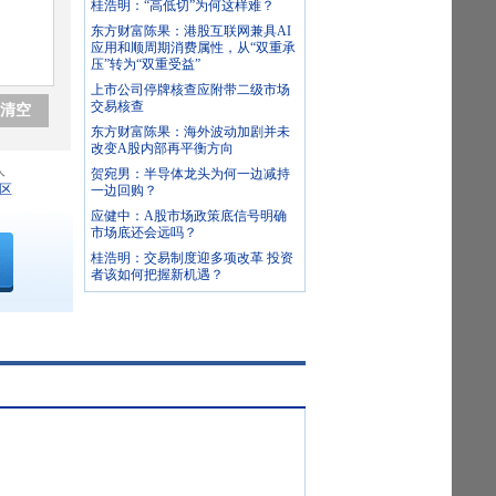
桂浩明：“高低切”为何这样难？
东方财富陈果：港股互联网兼具AI
应用和顺周期消费属性，从“双重承
压”转为“双重受益”
上市公司停牌核查应附带二级市场
交易核查
清空
东方财富陈果：海外波动加剧并未
改变A股内部再平衡方向
人
贺宛男：半导体龙头为何一边减持
区
一边回购？
应健中：A股市场政策底信号明确
市场底还会远吗？
桂浩明：交易制度迎多项改革 投资
者该如何把握新机遇？