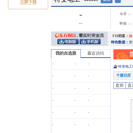
-
今开：
-
-
-
昨收：
-
F10档案：
操
特色数据：
资
我的自选股
最近访问
-
-
-
特变电工
个股日历
-
-
-
盘前
盘
-
-
-
-
-
-
-
-
-
-
-
-