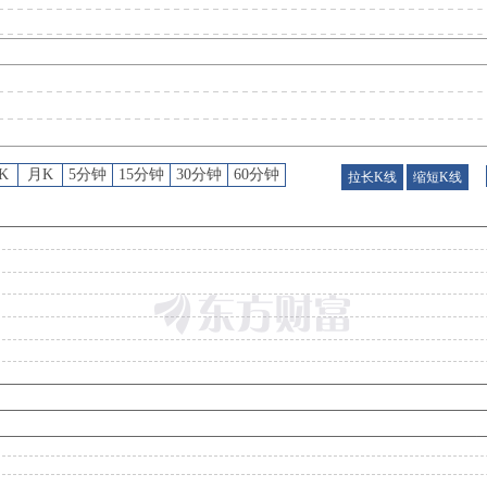
股权质押
：
截止2026年08月07日质押总比例0.41%，质押总股数2080.00万股，质押总笔数
公告
：
2026年08月07日发布《特变电工:特变电工股份有限公司关于召开2026年第三次临时股东会的通知》等6条
K
月K
5分钟
15分钟
30分钟
60分钟
拉长K线
缩短K线