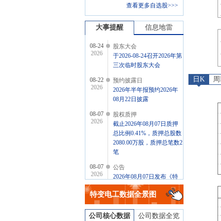
查看更多自选股>>>
大事提醒
信息地雷
08-24
股东大会
2026
于2026-08-24召开2026年第
三次临时股东大会
日K
周
08-22
预约披露日
2026
2026年半年报预约2026年
08月22日披露
08-07
股权质押
2026
截止2026年08月07日质押
总比例0.41%，质押总股数
2080.00万股，质押总笔数2
笔
08-07
公告
2026
2026年08月07日发布《特
变电工:特变电工股份有限
特变电工
数据全景图
公司关于召开2026年第三
次临时股东会的通知》等6
条公告
公司核心数据
公司数据全览