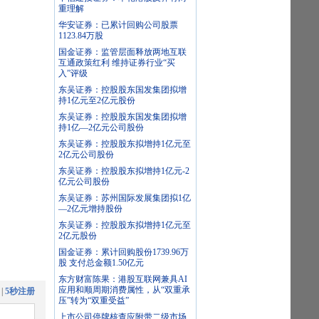
重理解
华安证券：已累计回购公司股票
1123.84万股
国金证券：监管层面释放两地互联
互通政策红利 维持证券行业“买
入”评级
东吴证券：控股股东国发集团拟增
持1亿元至2亿元股份
东吴证券：控股股东国发集团拟增
持1亿—2亿元公司股份
东吴证券：控股股东拟增持1亿元至
2亿元公司股份
东吴证券：控股股东拟增持1亿元-2
亿元公司股份
东吴证券：苏州国际发展集团拟1亿
—2亿元增持股份
东吴证券：控股股东拟增持1亿元至
2亿元股份
国金证券：累计回购股份1739.96万
股 支付总金额1.50亿元
东方财富陈果：港股互联网兼具AI
应用和顺周期消费属性，从“双重承
|
5秒注册
压”转为“双重受益”
上市公司停牌核查应附带二级市场