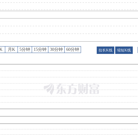
大宗交易
：
2026年08月06日共有1笔大宗交易，成交量47.2万股，成交额1317.82万
公告
：
2026年08月04日发布《中信证券:中信证券2026年7月证券变动月报表》
K
月K
5分钟
15分钟
30分钟
60分钟
拉长K线
缩短K线