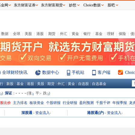
基金网
东方财富证券
东方财富期货
妙想
Choice数据
股吧
数据
|
全球
|
美股
|
港股
|
期货
|
外汇
|
黄金
|
银行
|
基金
|
理财
|
保险
|
债
全球财经快讯
数据中心
手机站
客户端
Cho
|
|
|
|
|
|
|
|
|
行
新股
基金
港股
美股
期货
外汇
黄金
自选股
自选基金
:
-
)
深证
：
- - - -
(涨:
-
平:
-
跌:
-
)
H股比价
主力排名
板块资金
个股研报
行业研报
盈利预测
千股千评
年报季报
龙
深股通
-
资金流入
-
港股通(沪)
-
资金流入
-