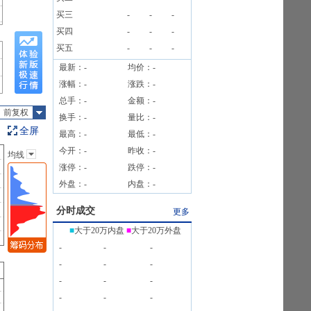
元
买三
-
-
-
买四
-
-
-
买五
-
-
-
最新：
-
均价：
-
涨幅：
-
涨跌：
-
总手：
-
金额：
-
前复权
换手：
-
量比：
-
全屏
最高：
-
最低：
-
今开：
-
昨收：
-
均线
主图指标
涨停：
-
跌停：
-
无
外盘：
-
内盘：
-
均线
EXPMA
分时成交
更多
SAR
■
大于20万内盘
■
大于20万外盘
BOLL
-
-
-
BBI
-
-
-
-
-
-
-
-
-