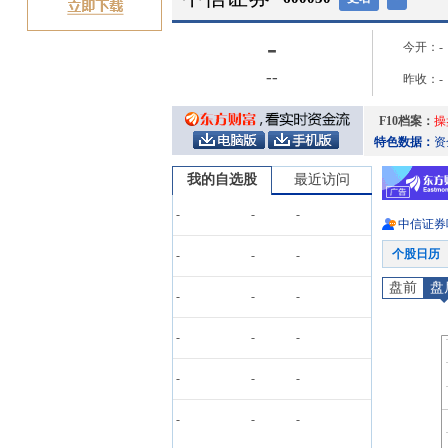
-
今开：
-
-
-
昨收：
-
F10档案：
操
特色数据：
资
我的自选股
最近访问
-
-
-
中信证券
个股日历
-
-
-
盘前
盘
-
-
-
-
-
-
-
-
-
-
-
-