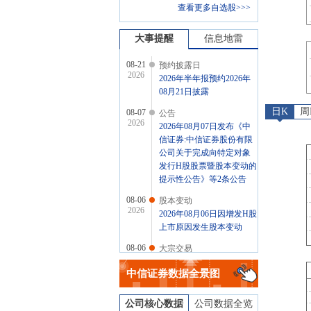
查看更多自选股>>>
大事提醒
信息地雷
08-21
预约披露日
2026
2026年半年报预约2026年
08月21日披露
日K
周
08-07
公告
2026
2026年08月07日发布《中
信证券:中信证券股份有限
公司关于完成向特定对象
发行H股股票暨股本变动的
提示性公告》等2条公告
08-06
股本变动
2026
2026年08月06日因增发H股
上市原因发生股本变动
08-06
大宗交易
2026
2026年08月06日共有1笔大
中信证券
数据全景图
宗交易，成交量47.2万股，
成交额1317.82万元
公司核心数据
公司数据全览