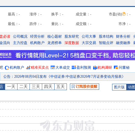
最高：
-
涨停：
-
换手：
-
成交量：
-
市盈(动)
：
-
最低：
-
跌停：
-
量比：
-
成交额：
-
市净：
-
盘必读
公司概况
经营分析
核心题材
股东研究
公司大事
股本结构
财务分析
金流向
主力控盘
机构散户
龙虎榜单
深度数据
大宗交易
智能点评
融资融券
吧
机构散户
精准买卖点
大单成交
盈利预测
机构调研
问董秘
公告
：
2026年08月04日发布《中信证券:中信证券2026年7月证券变动月报表》
股权质押
：
截止2026年07月31日质押总比例0.01%，质押总股数80.00万股，质押总笔数
公告
：
2026年07月31日发布《中信证券:中信证券股份有限公司关于间接子公司获取银行授信并由间接子公司提供担保的公告》等2条
后
一天
二天
三天
四天
五天
订阅股价提醒
图片版
动
公告
：
2026年07月29日发布《中信证券:中信证券股份有限公司关于间接子公司发行中期票据并由全资子公司提供担保的公
公告
：
2026年07月28日发布《中信证券:中信证券股份有限公司关于华夏基金2026年半年度业绩快报的公
股权质押
：
截止2026年07月24日质押总比例0.01%，质押总股数80.00万股，质押总笔数
预约披露日
：
2026年半年报预约2026年08月21日披露
公告
：
2026年08月07日发布《中信证券:中信证券股份有限公司关于完成向特定对象发行H股股票暨股本变动的提示性公告》等2条
股本变动
：
2026年08月06日因增发H股上市原因发生股本变动