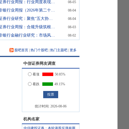
证券行业周报：行业周度表现强于沪深300
08-05
非银行业周报（2026年第二十七）并购催化与业绩共振，把握行业高质量发展主线
08-04
证券行业研究：聚焦“五大协同”，两地互联互通再升级
08-04
证券行业周报：合规升级筑根基，头部券商或受益
08-03
非银行金融行业研究：市场风格再平衡，把握非银低估值机会
08-02
股吧首页
|
热门个股吧
|
热门主题吧
|
更多
中信证券
网友调查
看涨
50.85%
看跌
49.15%
统计时间:
2026-08-06
机构名家
中信建投证券：本轮港股反弹有两