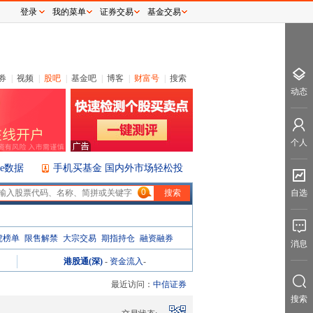
登录
我的菜单
证券交易
基金交易
券
|
视频
|
股吧
|
基金吧
|
博客
|
财富号
|
搜索
动态
个人
ice数据
手机买基金 国内外市场轻松投
0
自选
虎榜单
限售解禁
大宗交易
期指持仓
融资融券
消息
港股通(深)
-
资金流入
-
最近访问：
中信证券
搜索