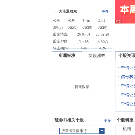
十大流通股东
更多
公募
私募
社保
QFII
3
家(
3
)
0
家(
0
)
0
家(
0
)
0
家(
0
)
股东情况
26-03-31
26-02-28
股东户数
71.71万
68.65万
较上期(%)
4.46
4.26
所属板块
阶段涨幅
个股资
中信证
暂无数据
中信证券
[
证券Ⅱ
]相关个股
个股研报
更多
机构
股票涨跌幅排行