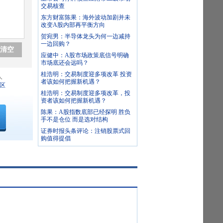
交易核查
东方财富陈果：海外波动加剧并未
改变A股内部再平衡方向
贺宛男：半导体龙头为何一边减持
一边回购？
清空
应健中：A股市场政策底信号明确
市场底还会远吗？
桂浩明：交易制度迎多项改革 投资
人
者该如何把握新机遇？
区
桂浩明：交易制度迎多项改革，投
资者该如何把握新机遇？
陈果：A股指数底部已经探明 胜负
手不是仓位 而是选对结构
证券时报头条评论：注销股票式回
购值得提倡