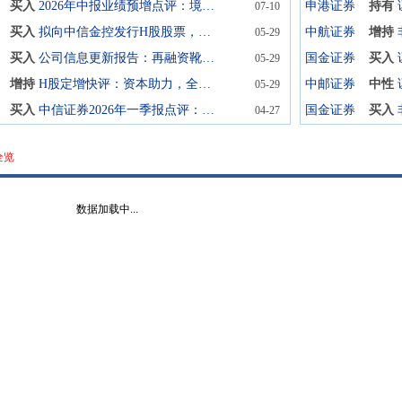
买入
2026年中报业绩预增点评：境内境外业务线全面大增，归母净利润预计增长70%
申港证券
持有
07-10
买入
拟向中信金控发行H股股票，中长期有利于公司进一步提升国际竞争力
中航证券
增持
05-29
买入
公司信息更新报告：再融资靴子落地，业务全面高增带来配置机遇
国金证券
买入
05-29
增持
H股定增快评：资本助力，全球化布局领先
中邮证券
中性
05-29
买入
中信证券2026年一季报点评：海外投行和投资收益表现亮眼，ROE和估值错配
国金证券
买入
04-27
全览