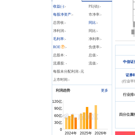
收益(
-
)
:
-
PE(动):
-
每股净资产
:
-
市净率:
-
总营收:
-
同比
:
-
净利润:
-
同比:
-
毛利率
:
-
净利率:
-
ROE
:
-
负债率:
-
总股本:
-
总值:
-
中信证
流通股:
-
流值:
-
每股未分配利润:
-
元
证券Ⅱ
上市时间:
-
(行业平
利润趋势
更多
行业排
四分位属