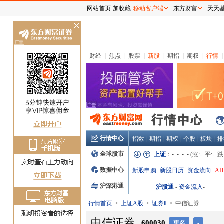
网站首页
加收藏
移动客户端
东方财富
天天
关
闭
财经
|
焦点
|
股票
|
新股
|
期指
|
期权
|
行情
|
行情中心
|
|
|
|
|
指数
期指
期权
个股
板块
排
全球股市
上证
：
- - - -
(涨:
-
平:
-
跌
数据中心
新股申购
新股日历
资金流向
A
沪深港通
沪股通
-
资金流入
-
行情首页
上证A股
证券Ⅱ
中信证券
中信证券
600030
更名
-