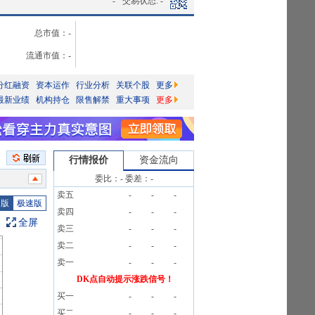
-
交易状态:
-
总市值：
-
流通市值：
-
分红融资
资本运作
行业分析
关联个股
更多
最新业绩
机构持仓
限售解禁
重大事项
更多
行情报价
资金流向
委比：
-
委差：
-
1笔
卖五
-
-
-
公告
图版
极速版
卖四
-
-
-
告》
全屏
卖三
-
-
-
告》
卖二
-
-
-
1笔
卖一
-
-
-
DK点自动提示涨跌信号！
公告
买一
-
-
-
买二
-
-
-