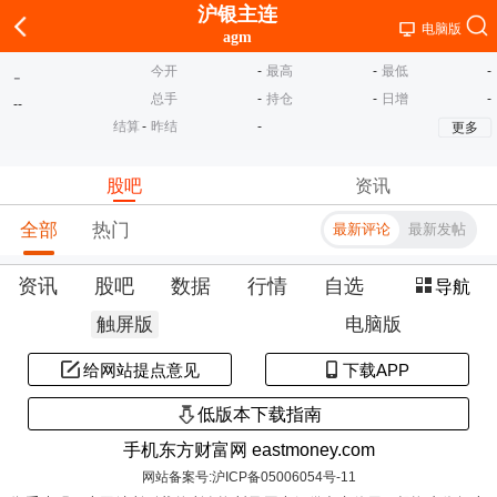
沪银主连
电脑版
agm
今开
-
最高
-
最低
-
-
总手
-
持仓
-
日增
-
-
-
结算
-
昨结
-
更多
股吧
资讯
全部
热门
最新评论
最新发帖
资讯
股吧
数据
行情
自选
导航
触屏版
电脑版
给网站提点意见
下载APP
低版本下载指南
手机东方财富网 eastmoney.com
网站备案号:沪ICP备05006054号-11