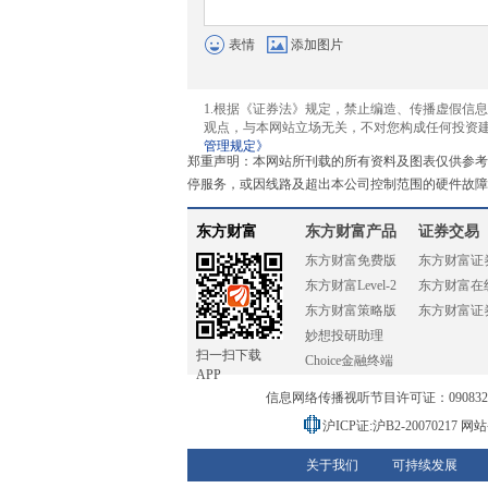
表情
添加图片
1.根据《证券法》规定，禁止编造、传播虚假信
观点，与本网站立场无关，不对您构成任何投资
管理规定》
郑重声明：本网站所刊载的所有资料及图表仅供参考
停服务，或因线路及超出本公司控制范围的硬件故障
东方财富
东方财富产品
证券交易
东方财富免费版
东方财富证
东方财富Level-2
东方财富在
东方财富策略版
东方财富证
妙想投研助理
扫一扫下载
Choice金融终端
APP
信息网络传播视听节目许可证：0908328号
沪ICP证:沪B2-20070217
网站备
关于我们
可持续发展