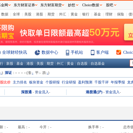
基金网
东方财富证券
东方财富期货
妙想
Choice数据
股吧
数据
|
全球
|
美股
|
港股
|
期货
|
外汇
|
黄金
|
银行
|
基金
|
理财
|
保险
|
债
全球财经快讯
数据中心
手机站
客户端
Cho
|
|
|
|
|
|
|
|
|
行
新股
基金
港股
美股
期货
外汇
黄金
自选股
自选基金
:
-
)
深证
：
- - - -
(涨:
-
平:
-
跌:
-
)
H股比价
主力排名
板块资金
个股研报
行业研报
盈利预测
千股千评
年报季报
龙
深股通
-
资金流入
-
港股通(沪)
-
资金流入
-
新：
-
最高：
-
今开：
-
换手率：
-
总市