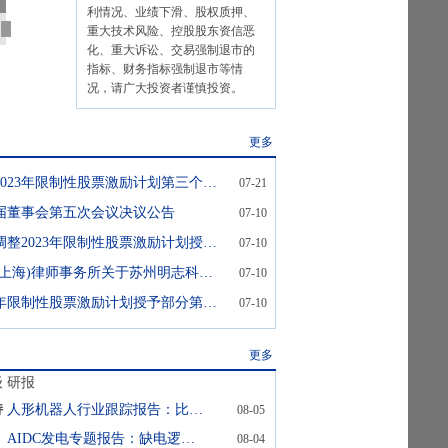
利情况、业绩下滑、股权质押、
重大技术风险、控股股东资信恶
化、重大诉讼、交易强制退市的
指标、财务指标强制退市等情
况，请广大投资者谨慎投资。
更多
明志科技:关于2023年限制性股票激励计划第三个归属期归属结果的公告
07-21
届董事会第五次会议决议公告
07-10
明志科技:关于调整2023年限制性股票激励计划授予价格的公告
07-10
明志科技:远闻(上海)律师事务所关于苏州明志科技股份有限公司2023年限制性股票激励计划授予价格调整、第三个归属期归属条件成就及部分限制性股票作废的法律意见书
07-10
明志科技:2023年限制性股票激励计划授予部分第三个归属期符合归属条件的公告
07-10
更多
级
研报
持
人形机器人行业跟踪报告：比亚迪人形机器人“小迪”预计8月亮相
08-05
AIDC发电专题报告：缺电逻辑下燃机已开始释放利润，重视0-1的SOFC
08-04