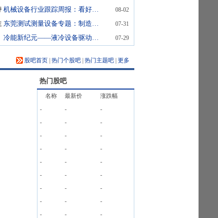
持
机械设备行业跟踪周报：看好半导体设备超级景气周期&资本开支加速受益的AI设备；推荐估值低稳增长的工程机械
08-02
性
东莞测试测量设备专题：制造业升级催化检测需求
07-31
冷能新纪元——液冷设备驱动算力基础设施的热管理革命 头豹词条报告系列
07-29
股吧首页
|
热门个股吧
|
热门主题吧
|
更多
热门股吧
名称
最新价
涨跌幅
-
-
-
-
-
-
-
-
-
-
-
-
-
-
-
-
-
-
-
-
-
-
-
-
-
-
-