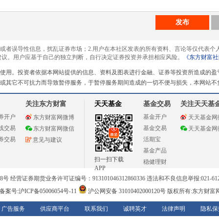
发布
息或者误导性信息，扰乱证券市场；2.用户在本社区发表的所有资料、言论等仅代表个
建议。用户应基于自己的独立判断，自行决定证券投资并承担相应风险。
《东方财富社
使用。投资者依据本网站提供的信息、资料及图表进行金融、证券等投资所造成的盈
或其它不可抗力而导致暂停服务，于暂停服务期间造成的一切不便与损失，本网站不
关注东方财富
天天基金
基金交易
关注天天基
券开户
基金开户
东方财富网微博
天天基金网
线交易
基金交易
东方财富网微信
天天基金网
券交易
活期宝
意见与建议
基金产品
扫一扫下载
稳健理财
APP
 经营证券期货业务许可证编号：913101046312860336 违法和不良信息举报:021-612
案号:沪ICP备05006054号-11
沪公网安备 31010402000120号
版权所有:东方财富
广告服务
供应商平台
联系我们
诚聘英才
法律声明
隐私保