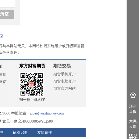
清空
人
区
亏与本网站无关。本网站如因系统维护或升级而需暂
负任何责任。
金
东方财富期货
期货交易
期货手机开户
微博
期货电脑开户
微信
期货官方网站
扫一扫下载APP
涉企
举报
78686 举报邮箱：
jubao@eastmoney.com
网
意见与建议:4000300059/952500
意见
反馈
护
征稿启事
友情链接