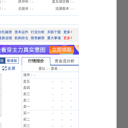
值：
-
跌停价：
-
盘后成交额：
-
率：
-
总股本：
-
流通股本：
-
分红融资
资本运作
行业分析
关联个股
更多
最新业绩
机构持仓
限售解禁
重大事项
更多
图版
极速版
行情报价
资金流分析
全屏
委比：
-
委差：
-
涨停：
-
卖五
-
-
-
卖四
-
-
-
卖三
-
-
-
卖二
-
-
-
卖一
-
-
-
买一
-
-
-
买二
-
-
-
买三
-
-
-