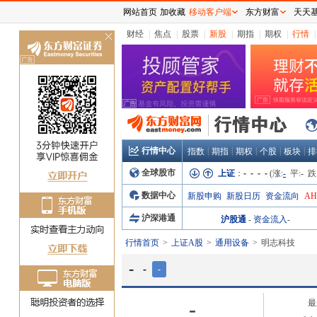
网站首页
加收藏
移动客户端
东方财富
天天
财经
|
焦点
|
股票
|
新股
|
期指
|
期权
|
行情
|
关
闭
行情中心
|
|
|
|
|
指数
期指
期权
个股
板块
排
全球股市
上证
：
- - - -
(涨:
-
平:
-
跌
数据中心
新股申购
新股日历
资金流向
A
沪深港通
沪股通
-
资金流入
-
行情首页
上证A股
通用设备
明志科技
-
-
-
-
最