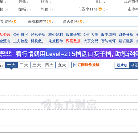
量：
-
最低：
-
昨收：
-
量比：
-
流通市
额：
-
振幅：
-
均价：
-
市盈率TTM
：
-
市净
控制架构
：
-
表决权差异
：
-
是否盈利
：
-
盘必读
公司概况
经营分析
核心题材
股东研究
公司大事
股本结构
财务分析
金流向
主力控盘
机构散户
龙虎榜单
深度数据
大宗交易
智能点评
融资融券
后
一天
二天
三天
四天
五天
订阅股价提醒
图片版
动