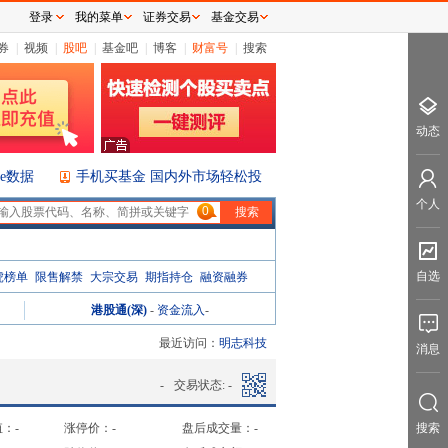
登录
我的菜单
证券交易
基金交易
券
|
视频
|
股吧
|
基金吧
|
博客
|
财富号
|
搜索
动态
ice数据
手机买基金 国内外市场轻松投
个人
0
自选
虎榜单
限售解禁
大宗交易
期指持仓
融资融券
港股通(深)
-
资金流入
-
最近访问：
明志科技
消息
-
交易状态:
-
值：
-
涨停价：
-
盘后成交量：
-
搜索