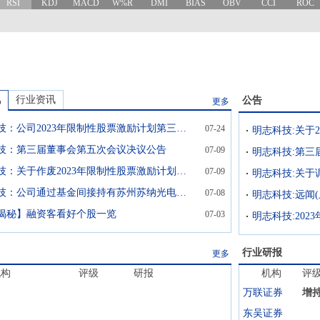
RSI
KDJ
MACD
W%R
DMI
BIAS
OBV
CCI
ROC
讯
行业资讯
公告
更多
明志科技：公司2023年限制性股票激励计划第三个归属期业绩考核目标A已达成
07-24
技：第三届董事会第五次会议决议公告
07-09
明志科技:第三
明志科技：关于作废2023年限制性股票激励计划部分已授予尚未归属的第二类限制性股票的公告
07-09
明志科技：公司通过基金间接持有苏州苏纳光电有限公司股份
07-08
揭秘】融资客看好个股一览
07-03
行业研报
更多
机构
评级
研报
机构
评
万联证券
增
东吴证券