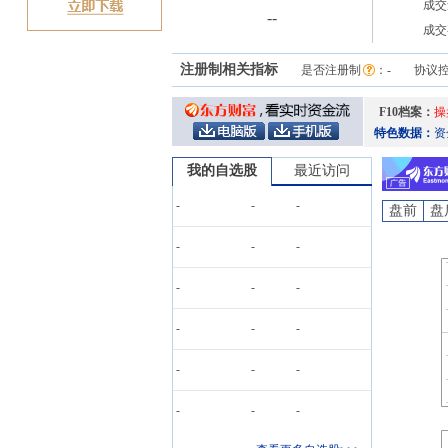
成交
-
-
成交
注册制相关指标
是否注册制
：
-
协议
F10档案：
操
特色数据：
资
我的自选股
最近访问
-
-
-
盘前
盘
-
-
-
-
-
-
-
-
-
-
-
-
-
-
-