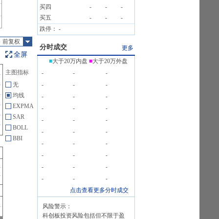
买四
-
-
-
买五
-
-
-
跌停：
-
前复权
分时成交
更多
全屏
■
大于20万内盘
■
大于20万外盘
主图指标
-
-
-
无
-
-
-
均线
-
-
-
EXPMA
-
-
-
SAR
-
-
-
BOLL
-
-
-
BBI
-
-
-
-
-
-
-
-
-
-
-
-
点击查看更多分时成交
风险警示：
科创板投资风险包括但不限于盈