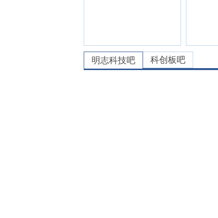
科创板吧
明志科技
吧