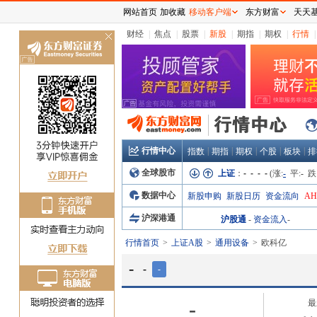
网站首页
加收藏
移动客户端
东方财富
天天
财经
|
焦点
|
股票
|
新股
|
期指
|
期权
|
行情
|
关
闭
行情中心
|
|
|
|
|
指数
期指
期权
个股
板块
排
全球股市
上证
：
- - - -
(涨:
-
平:
-
跌
数据中心
新股申购
新股日历
资金流向
A
沪深港通
沪股通
-
资金流入
-
行情首页
上证A股
通用设备
欧科亿
-
-
-
-
最