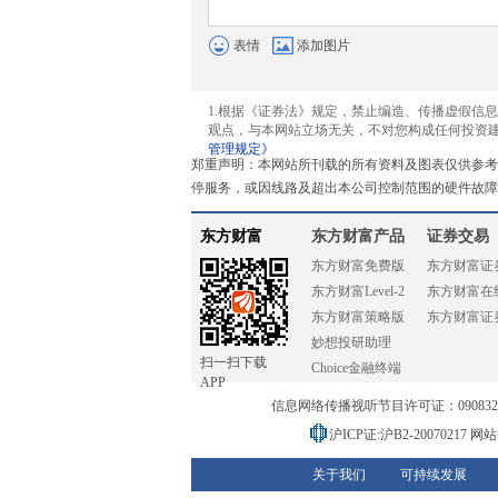
表情
添加图片
1.根据《证券法》规定，禁止编造、传播虚假信
观点，与本网站立场无关，不对您构成任何投资
管理规定》
郑重声明：本网站所刊载的所有资料及图表仅供参考
停服务，或因线路及超出本公司控制范围的硬件故障
东方财富
东方财富产品
证券交易
东方财富免费版
东方财富证
东方财富Level-2
东方财富在
东方财富策略版
东方财富证
妙想投研助理
扫一扫下载
Choice金融终端
APP
信息网络传播视听节目许可证：0908328号
沪ICP证:沪B2-20070217
网站备
关于我们
可持续发展