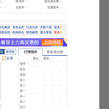
值：
-
跌停价：
-
盘后成交额：
-
率：
-
总股本：
-
流通股本：
-
分红融资
资本运作
行业分析
关联个股
更多
最新业绩
机构持仓
限售解禁
重大事项
更多
图版
极速版
行情报价
资金流分析
全屏
委比：
-
委差：
-
涨停：
-
卖五
-
-
-
卖四
-
-
-
卖三
-
-
-
卖二
-
-
-
卖一
-
-
-
买一
-
-
-
买二
-
-
-
买三
-
-
-