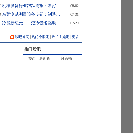
持
机械设备行业跟踪周报：看好半导体设备超级景气周期&资本开支加速受益的AI设备；推荐估值低稳增长的工程机械
08-02
性
东莞测试测量设备专题：制造业升级催化检测需求
07-31
冷能新纪元——液冷设备驱动算力基础设施的热管理革命 头豹词条报告系列
07-29
股吧首页
|
热门个股吧
|
热门主题吧
|
更多
热门股吧
名称
最新价
涨跌幅
-
-
-
-
-
-
-
-
-
-
-
-
-
-
-
-
-
-
-
-
-
-
-
-
-
-
-