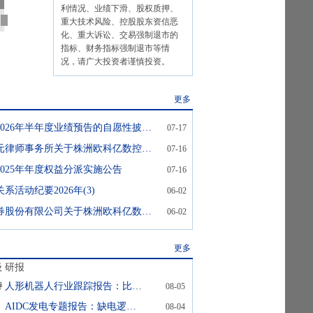
利情况、业绩下滑、股权质押、
重大技术风险、控股股东资信恶
化、重大诉讼、交易强制退市的
指标、财务指标强制退市等情
况，请广大投资者谨慎投资。
更多
欧科亿:欧科亿2026年半年度业绩预告的自愿性披露公告
07-17
欧科亿:湖南启元律师事务所关于株洲欧科亿数控精密刀具股份有限公司差异化分派事项的法律意见书
07-16
2025年年度权益分派实施公告
07-16
系活动纪要2026年(3)
06-02
欧科亿:中信证券股份有限公司关于株洲欧科亿数控精密刀具股份有限公司股东向特定机构投资者询价转让股份的核查报告
06-02
更多
级
研报
持
人形机器人行业跟踪报告：比亚迪人形机器人“小迪”预计8月亮相
08-05
AIDC发电专题报告：缺电逻辑下燃机已开始释放利润，重视0-1的SOFC
08-04