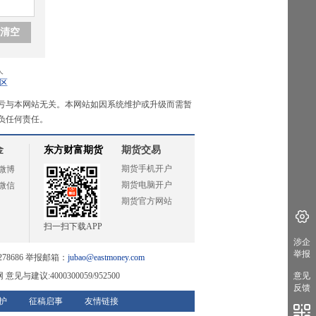
清空
人
区
亏与本网站无关。本网站如因系统维护或升级而需暂
负任何责任。
金
东方财富期货
期货交易
期货手机开户
微博
期货电脑开户
微信
期货官方网站
扫一扫下载APP
涉企
举报
78686 举报邮箱：
jubao@eastmoney.com
网
意见与建议:4000300059/952500
意见
反馈
护
征稿启事
友情链接