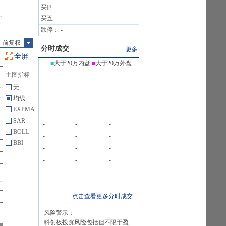
买四
-
-
-
买五
-
-
-
跌停：
-
前复权
分时成交
更多
全屏
■
大于20万内盘
■
大于20万外盘
主图指标
-
-
-
无
-
-
-
均线
-
-
-
EXPMA
-
-
-
SAR
-
-
-
BOLL
-
-
-
BBI
-
-
-
-
-
-
-
-
-
-
-
-
点击查看更多分时成交
风险警示：
科创板投资风险包括但不限于盈