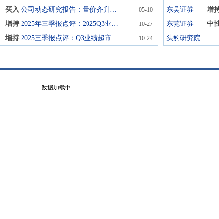
买入
公司动态研究报告：量价齐升业绩向好，格局重塑龙头启航
东吴证券
增
05-10
增持
2025年三季报点评：2025Q3业绩超预期，公司迎来拐点
东莞证券
中
10-27
增持
2025三季报点评：Q3业绩超市场预期，积极布局新兴加工领域
头豹研究院
10-24