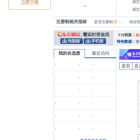
成交
-
-
成交
注册制相关指标
是否注册制
：
-
协议
F10档案：
操
特色数据：
资
我的自选股
最近访问
-
-
-
盘前
盘
-
-
-
-
-
-
-
-
-
-
-
-
-
-
-