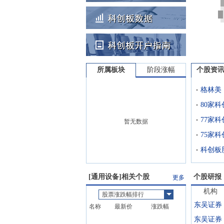
所属板块
阶段涨幅
个股资
80家
77家
暂无数据
75家
科创板
[
通用设备
]相关个股
个股研报
更多
机构
股票涨跌幅排行
东吴证券
名称
最新价
涨跌幅
东吴证券