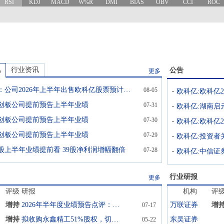
RSI
KDJ
MACD
W%R
DMI
BIAS
OBV
CCI
ROC
讯
行业资讯
公告
更多
格林美：公司2026年上半年出售欧科亿股票预计可实现投资收益约6.9亿元（不考虑所得税等影响）
08-05
科创板公司提前预告上半年业绩
07-31
科创板公司提前预告上半年业绩
07-30
欧科亿:欧科亿
科创板公司提前预告上半年业绩
07-29
欧科亿:投资者关
股上半年业绩提前看 39股净利润增幅翻倍
07-28
行业研报
更多
评级
研报
机构
评
增持
2026年半年度业绩预告点评：26Q2业绩高增，并购永鑫精工打造新成长曲线
万联证券
增
07-17
增持
拟收购永鑫精工51%股权，切入高增长的PCB钻针赛道
东吴证券
05-22