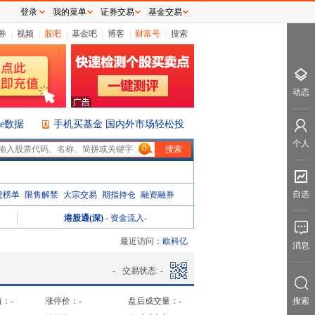
登录
我的菜单
证券交易
基金交易
券
|
视频
|
股吧
|
基金吧
|
博客
|
财富号
|
搜索
动态
ice数据
手机买基金 国内外市场轻松投
个人
0
自选
虎榜单
限售解禁
大宗交易
期指持仓
融资融券
港股通(深)
-
资金流入
-
最近访问：
欧科亿
消息
-
交易状态:
-
值：
-
涨停价：
-
盘后成交量：
-
搜索