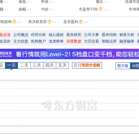
量：
-
最低：
-
昨收：
-
量比：
-
流通市
额：
-
振幅：
-
均价：
-
市盈率TTM
：
-
市净
控制架构
：
-
表决权差异
：
-
是否盈利
：
-
盘必读
公司概况
经营分析
核心题材
股东研究
公司大事
股本结构
财务分析
金流向
主力控盘
机构散户
龙虎榜单
深度数据
大宗交易
智能点评
融资融券
后
一天
二天
三天
四天
五天
订阅股价提醒
图片版
动