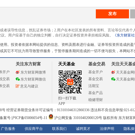
发布
息或者误导性信息，扰乱证券市场；2.用户在本社区发表的所有资料、言论等仅代表个
建议。用户应基于自己的独立判断，自行决定证券投资并承担相应风险。
《东方财富社
使用。投资者依据本网站提供的信息、资料及图表进行金融、证券等投资所造成的盈
或其它不可抗力而导致暂停服务，于暂停服务期间造成的一切不便与损失，本网站不
关注东方财富
天天基金
基金交易
关注天天基
券开户
基金开户
东方财富网微博
天天基金网
线交易
基金交易
东方财富网微信
天天基金网
券交易
活期宝
意见与建议
基金产品
扫一扫下载
稳健理财
APP
 经营证券期货业务许可证编号：913101046312860336 违法和不良信息举报:021-612
案号:沪ICP备05006054号-11
沪公网安备 31010402000120号
版权所有:东方财富
广告服务
供应商平台
联系我们
诚聘英才
法律声明
隐私保