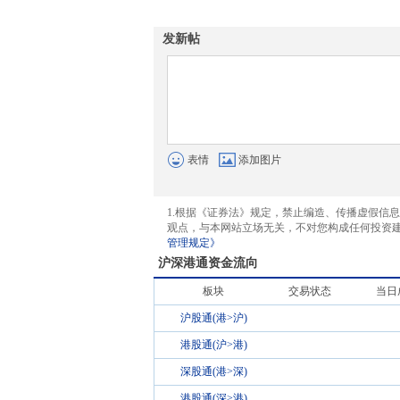
发新帖
表情
添加图片
1.根据《证券法》规定，禁止编造、传播虚假信
观点，与本网站立场无关，不对您构成任何投资
管理规定》
沪深港通资金流向
板块
交易状态
当日
沪股通(港>沪)
港股通(沪>港)
深股通(港>深)
港股通(深>港)