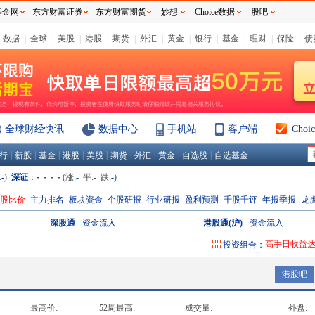
基金网
东方财富证券
东方财富期货
妙想
Choice数据
股吧
数据
|
全球
|
美股
|
港股
|
期货
|
外汇
|
黄金
|
银行
|
基金
|
理财
|
保险
|
债
全球财经快讯
数据中心
手机站
客户端
Cho
|
|
|
|
|
|
|
|
|
行
新股
基金
港股
美股
期货
外汇
黄金
自选股
自选基金
:
-
)
深证
：
- - - -
(涨:
-
平:
-
跌:
-
)
H股比价
主力排名
板块资金
个股研报
行业研报
盈利预测
千股千评
年报季报
龙
深股通
-
资金流入
-
港股通(沪)
-
资金流入
-
高手日收益
投资组合：
高手周收益
港股吧
高手月收益
高手年收益
最高价:
-
52周最高:
-
成交量:
-
外盘:
-