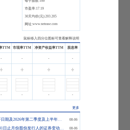
每手股数:
100
市盈率:
17.19
30天均价(元):
203.205
www.netease.com
网址:
鼠标移入四分位图标可查看解释说明
率TTM
市现率TTM
净资产收益率TTM
股息率
-
-
-
-
-
|
-
-
|
-
-
|
-
-
|
-
-
-
-
-
更多
董事会会议召开日期及2026年第二季度及上半年业绩公告发布日期
08-06
截至2026年7月31日止月份股份发行人的证券变动月报表
08-06