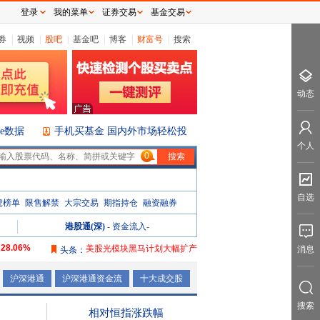
登录
我的菜单
证券交易
基金交易
券
|
视频
|
股吧
|
基金吧
|
博客
|
财富号
|
搜索
动态
ice数据
手机买基金 国内外市场轻松投
个人
0
自选
虎榜单
限售解禁
大宗交易
期指持仓
融资融券
港股通(深)
-
资金流入
-
达
28.06%
美股光模块黑马计划大幅扩产
消息
头条：
达
106.08%
沪深港通
沪深港通资金流
十大成交股
达
165.76%
搜索
达
2087.32%
相对恒指涨跌幅