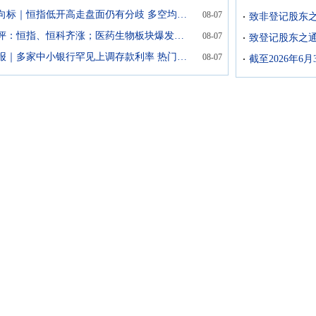
港股风向标｜恒指低开高走盘面仍有分歧 多空均势等待破局信号
08-07
港股收评：恒指、恒科齐涨；医药生物板块爆发，半导体、有色金属走强，银行、房地产下跌；大模型“双雄”齐爆发，小米、联想、网易上涨
08-07
港股早报｜多家中小银行罕见上调存款利率 热门中概股走势分歧
08-07