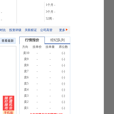
达
28.06%
1个月
-
达
106.08%
3个月
-
:
-
达
165.76%
52周
-
:
-
达
2087.32%
对比
投资评级
关联权证
公司高管
更多
行情报价
经纪队列
查看最新
方向
挂单价
挂单量
席位数
卖10
-
-
(
-
)
卖9
-
-
(
-
)
卖8
-
-
(
-
)
卖7
-
-
(
-
)
卖6
-
-
(
-
)
卖5
-
-
(
-
)
卖4
-
-
(
-
)
卖3
-
-
(
-
)
卖2
-
-
(
-
)
卖1
-
-
(
-
)