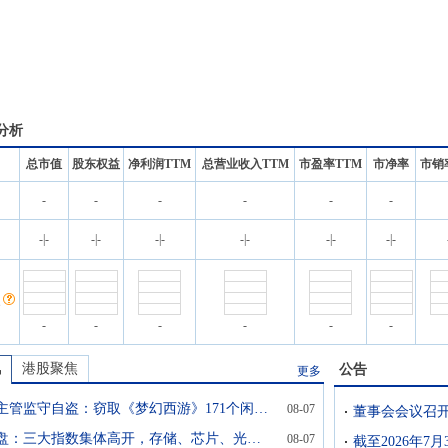
分析
总市值
股东权益
净利润TTM
总营业收入TTM
市盈率TTM
市净率
市销
-
-
-
-
-
-
名
-
|
-
-
|
-
-
|
-
-
|
-
-
|
-
-
|
-
-
-
-
-
-
-
讯
港股聚焦
公告
更多
网易前主管监守自盗：窃取《梦幻西游》171个闲置账号，牟利173万元
08-07
美股开盘：三大指数集体高开，存储、芯片、光通信板块大涨，闪迪涨超4%，美光科技涨超2%
08-07