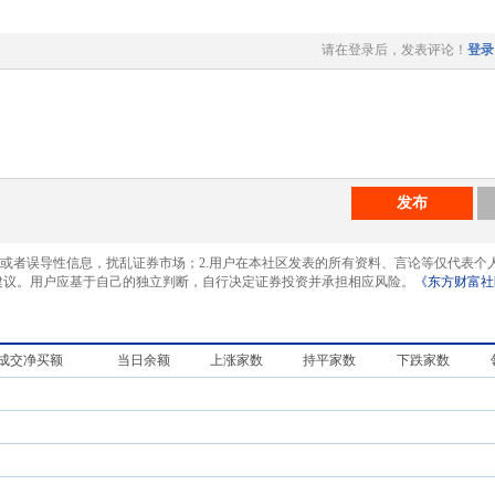
请在登录后，发表评论！
登录
发布
息或者误导性信息，扰乱证券市场；2.用户在本社区发表的所有资料、言论等仅代表个
建议。用户应基于自己的独立判断，自行决定证券投资并承担相应风险。
《东方财富社
成交净买额
当日余额
上涨家数
持平家数
下跌家数