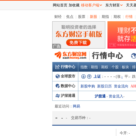
网站首页
加收藏
移动客户端
东方财富
天天
财经
|
焦点
|
股票
|
新股
|
期指
|
期权
|
行情
|
行情中心
|
|
|
|
|
指数
期指
期权
个股
板块
排
全球股市
上证
：
- - - -
(涨:
-
平:
-
跌
数据中心
新股申购
新股日历
资金流向
A
沪深港通
沪股通
-
资金流入
-
最近访问：
网易
-
-
-
交易币种：
-
今开:
-