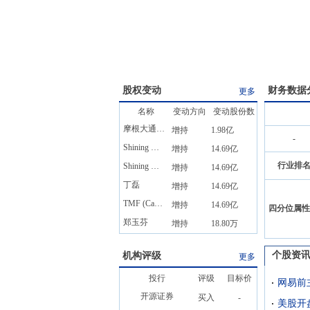
股权变动
财务数据
更多
名称
变动方向
变动股份数
摩根大通公司
增持
1.98亿
-
Shining Globe International Limited
增持
14.69亿
行业排
Shining Globe Holding Limited
增持
14.69亿
丁磊
增持
14.69亿
TMF (Cayman) Ltd.
增持
14.69亿
四分位属性
郑玉芬
增持
18.80万
个股资
机构评级
更多
投行
评级
目标价
开源证券
买入
-