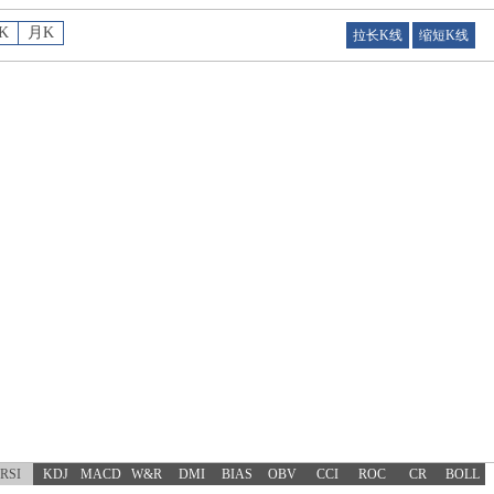
K
月K
拉长K线
缩短K线
RSI
KDJ
MACD
W&R
DMI
BIAS
OBV
CCI
ROC
CR
BOLL