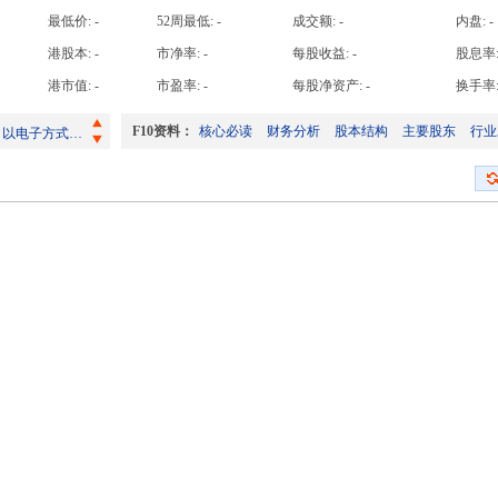
高手日收益
最低价:
-
52周最低:
-
成交额:
-
内盘:
-
高手周收益
港股本:
-
市净率:
-
每股收益:
-
股息率
董事会会议召开日期及2026年第二季度及上半年业绩公告发布日期
高手月收益
港市值:
-
市盈率:
-
每股净资产:
-
换手率
截至2026年7月31日止月份股份发行人的证券变动月报表
高手年收益
F10资料：
核心必读
财务分析
股本结构
主要股东
行业
致非登记股东之通知信函及回条 - 以电子方式发布公司通讯之安排
致登记股东之通知信函及回条 - 以电子方式发布公司通讯之安排
截至2026年6月30日止月份股份发行人的证券变动月报表
董事会会议召开日期及2026年第二季度及上半年业绩公告发布日期
截至2026年7月31日止月份股份发行人的证券变动月报表
致非登记股东之通知信函及回条 - 以电子方式发布公司通讯之安排
致登记股东之通知信函及回条 - 以电子方式发布公司通讯之安排
截至2026年6月30日止月份股份发行人的证券变动月报表