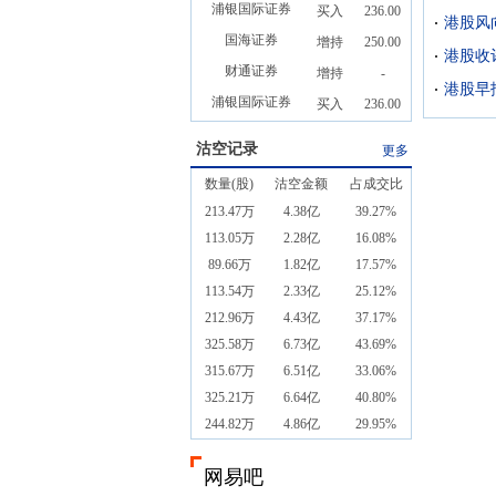
浦银国际证券
买入
236.00
国海证券
增持
250.00
财通证券
增持
-
浦银国际证券
买入
236.00
沽空记录
更多
数量(股)
沽空金额
占成交比
213.47万
4.38亿
39.27%
113.05万
2.28亿
16.08%
89.66万
1.82亿
17.57%
113.54万
2.33亿
25.12%
212.96万
4.43亿
37.17%
325.58万
6.73亿
43.69%
315.67万
6.51亿
33.06%
325.21万
6.64亿
40.80%
244.82万
4.86亿
29.95%
网易吧