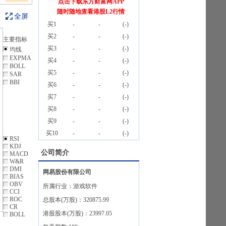
点击下载东方财富网APP
随时随地查看港股L2行情
全屏
买1
-
-
(
-
)
买2
-
-
(
-
)
主要指标
买3
-
-
(
-
)
均线
EXPMA
买4
-
-
(
-
)
BOLL
买5
-
-
(
-
)
SAR
BBI
买6
-
-
(
-
)
买7
-
-
(
-
)
买8
-
-
(
-
)
买9
-
-
(
-
)
买10
-
-
(
-
)
RSI
KDJ
公司简介
MACD
W&R
DMI
网易股份有限公司
BIAS
OBV
所属行业：
游戏软件
CCI
ROC
总股本(万股)：
320875.99
CR
港股股本(万股)：
23997.05
BOLL