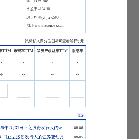
每手股数:
200
市盈率:
-134.30
30天均价(元):
27.508
www.reconova.com
网址:
鼠标移入四分位图标可查看解释说明
率TTM
市现率TTM
净资产收益率TTM
股息率
-
-
-
-
-
|
-
-
|
-
-
|
-
-
|
-
-
-
-
-
更多
(经修订)截至2026年7月31日止之股份发行人的证券变动月报表
08-06
截至2026年7月31日止之股份发行人的证券变动月报表
08-05