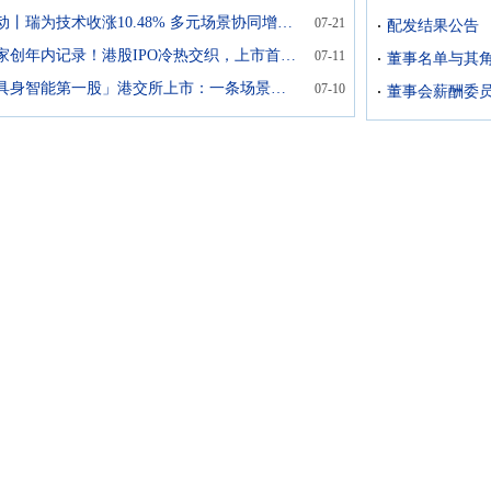
港股异动丨瑞为技术收涨10.48% 多元场景协同增长 民航视觉智能市占率显著领先
07-21
配发结果公告
单周15家创年内记录！港股IPO冷热交织，上市首日1只翻倍10只盘中破发
07-11
董事名单与其
「视觉具身智能第一股」港交所上市：一条场景先行的商业化路径
07-10
董事会薪酬委