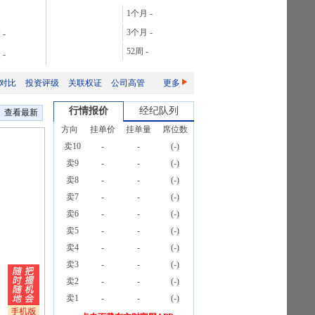
达
28.06%
1个月
-
达
106.08%
3个月
-
:
-
达
165.76%
52周
-
:
-
达
2087.32%
对比
投资评级
关联权证
公司高管
更多
行情报价
经纪队列
查看最新
方向
挂单价
挂单量
席位数
卖10
-
-
(
-
)
卖9
-
-
(
-
)
卖8
-
-
(
-
)
卖7
-
-
(
-
)
卖6
-
-
(
-
)
卖5
-
-
(
-
)
卖4
-
-
(
-
)
卖3
-
-
(
-
)
卖2
-
-
(
-
)
卖1
-
-
(
-
)