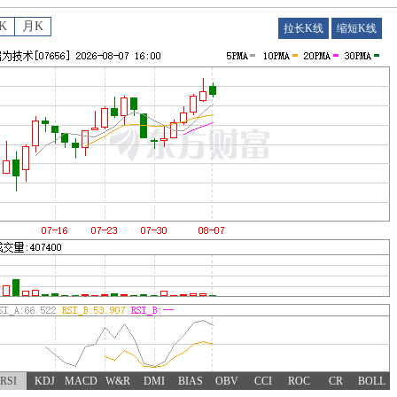
K
月K
拉长K线
缩短K线
RSI
KDJ
MACD
W&R
DMI
BIAS
OBV
CCI
ROC
CR
BOLL