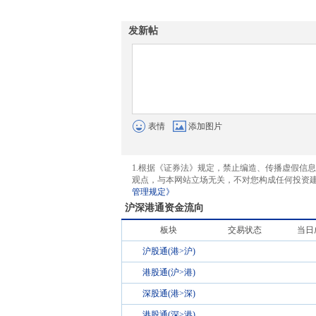
发新帖
表情
添加图片
1.根据《证券法》规定，禁止编造、传播虚假信
观点，与本网站立场无关，不对您构成任何投资
管理规定》
沪深港通资金流向
板块
交易状态
当日
沪股通(港>沪)
港股通(沪>港)
深股通(港>深)
港股通(深>港)