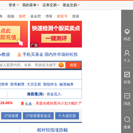
登录
我的菜单
证券交易
基金交易
券
|
视频
|
股吧
|
基金吧
|
博客
|
财富号
|
搜索
动态
ice数据
手机买基金 国内外市场轻松投
个人
0
自选
虎榜单
限售解禁
大宗交易
期指持仓
融资融券
港股通(深)
-
资金流入
-
达
28.06%
美股光模块黑马计划大幅扩产
消息
头条：
达
106.08%
沪深港通
沪深港通资金流
十大成交股
达
165.76%
搜索
达
2087.32%
相对恒指涨跌幅