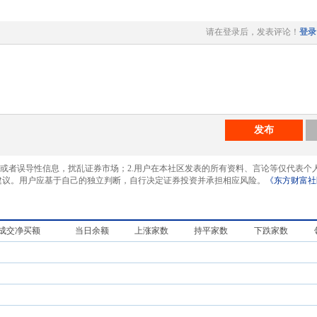
请在登录后，发表评论！
登录
发布
息或者误导性信息，扰乱证券市场；2.用户在本社区发表的所有资料、言论等仅代表个
建议。用户应基于自己的独立判断，自行决定证券投资并承担相应风险。
《东方财富社
成交净买额
当日余额
上涨家数
持平家数
下跌家数