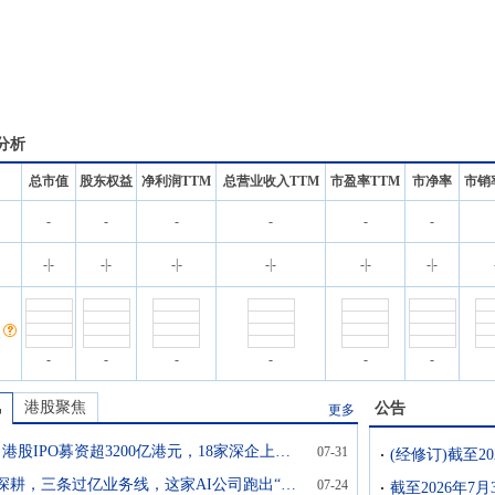
分析
总市值
股东权益
净利润TTM
总营业收入TTM
市盈率TTM
市净率
市销
-
-
-
-
-
-
名
-
|
-
-
|
-
-
|
-
-
|
-
-
|
-
-
|
-
-
-
-
-
-
-
讯
港股聚焦
公告
更多
前7个月港股IPO募资超3200亿港元，18家深企上市并列各大城市榜首
07-31
十四年深耕，三条过亿业务线，这家AI公司跑出“视觉具身智能第一股”
07-24