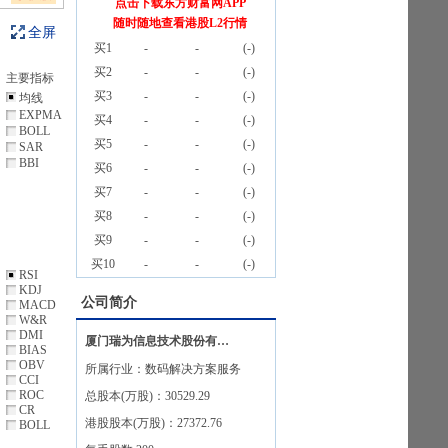
点击下载东方财富网APP
随时随地查看港股L2行情
全屏
买1
-
-
(
-
)
买2
-
-
(
-
)
主要指标
买3
-
-
(
-
)
均线
EXPMA
买4
-
-
(
-
)
BOLL
买5
-
-
(
-
)
SAR
BBI
买6
-
-
(
-
)
买7
-
-
(
-
)
买8
-
-
(
-
)
买9
-
-
(
-
)
买10
-
-
(
-
)
RSI
KDJ
公司简介
MACD
W&R
DMI
厦门瑞为信息技术股份有限公司
BIAS
OBV
所属行业：
数码解决方案服务
CCI
ROC
总股本(万股)：
30529.29
CR
港股股本(万股)：
27372.76
BOLL