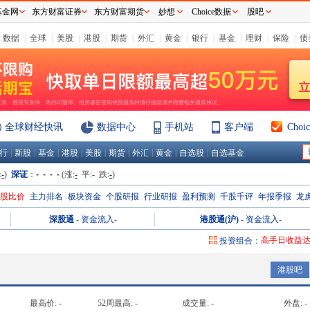
基金网
东方财富证券
东方财富期货
妙想
Choice数据
股吧
数据
|
全球
|
美股
|
港股
|
期货
|
外汇
|
黄金
|
银行
|
基金
|
理财
|
保险
|
债
全球财经快讯
数据中心
手机站
客户端
Cho
|
|
|
|
|
|
|
|
|
行
新股
基金
港股
美股
期货
外汇
黄金
自选股
自选基金
:
-
)
深证
：
- - - -
(涨:
-
平:
-
跌:
-
)
H股比价
主力排名
板块资金
个股研报
行业研报
盈利预测
千股千评
年报季报
龙
深股通
-
资金流入
-
港股通(沪)
-
资金流入
-
高手日收益
投资组合：
高手周收益
港股吧
高手月收益
高手年收益
最高价:
-
52周最高:
-
成交量:
-
外盘:
-