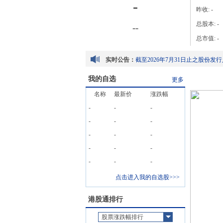
-
昨收:
-
总股本:
-
-
-
总市值:
-
实时公告：
配发结果公告
我的自选
更多
董事名单与其角色及职能
名称
最新价
涨跌幅
董事会薪酬委员会工作细则
-
-
-
-
-
-
-
-
-
配发结果公告
-
-
-
董事名单与其角色及职能
-
-
-
董事会薪酬委员会工作细则
点击进入我的自选股>>>
港股通排行
股票涨跌幅排行