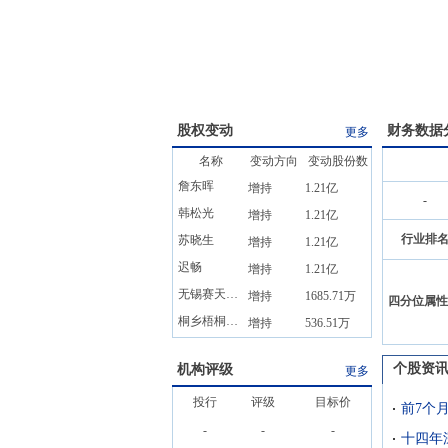
股权变动
财务数据
更多
名称
变动方向
变动股份数
詹东晖
增持
1.21亿
-
韩松光
增持
1.21亿
行业排
苏晓生
增持
1.21亿
迟畅
增持
1.21亿
无锡赛天智航投资管理中心(有限合伙)
增持
1685.71万
四分位属性
桐乡梧桐普华凤栖创业投资合伙企业(有限合伙)
增持
536.51万
个股资
机构评级
更多
投行
评级
目标价
-
-
-