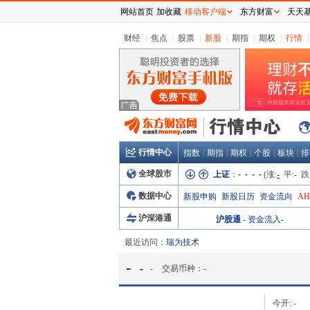
网站首页
加收藏
移动客户端
东方财富
天天
财经
|
焦点
|
股票
|
新股
|
期指
|
期权
|
行情
|
行情中心
|
|
|
|
|
指数
期指
期权
个股
板块
排
全球股市
上证
：
- - - -
(涨:
-
平:
-
跌
数据中心
新股申购
新股日历
资金流向
A
沪深港通
沪股通
-
资金流入
-
最近访问：
瑞为技术
-
-
-
交易币种：
-
今开:
-