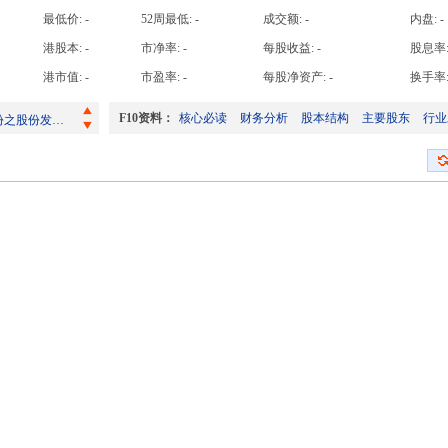
高手日收益达
最低价:
-
52周最低:
-
成交额:
-
内盘:
-
高手周收益达
港股本:
-
市净率:
-
每股收益:
-
股息率
截至二零二六年七月三十一日止月份之股份发行人的证券变动月报表
高手月收益达
港市值:
-
市盈率:
-
每股净资产:
-
换手率
截至二零二六年六月三十日止月份之股份发行人的证券变动月报表
高手年收益达
F10资料：
核心必读
财务分析
股本结构
主要股东
行业
期股息(更新)
于2026年6月17日举行之年度股东会之投票结果派发末期股息选举第七届董事会董事选举第七届监事会监事选举董事长及选举第七届董事会各委员会成员
截至二零二六年七月三十一日止月份之股份发行人的证券变动月报表
截至二零二六年六月三十日止月份之股份发行人的证券变动月报表
期股息(更新)
于2026年6月17日举行之年度股东会之投票结果派发末期股息选举第七届董事会董事选举第七届监事会监事选举董事长及选举第七届董事会各委员会成员