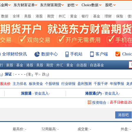
基金网
东方财富证券
东方财富期货
妙想
Choice数据
股吧
数据
|
全球
|
美股
|
港股
|
期货
|
外汇
|
黄金
|
银行
|
基金
|
理财
|
保险
|
债
全球财经快讯
数据中心
手机站
客户端
Cho
|
|
|
|
|
|
|
|
|
行
新股
基金
港股
美股
期货
外汇
黄金
自选股
自选基金
:
-
)
深证
：
- - - -
(涨:
-
平:
-
跌:
-
)
H股比价
主力排名
板块资金
个股研报
行业研报
盈利预测
千股千评
年报季报
龙
深股通
-
资金流入
-
港股通(沪)
-
资金流入
-
高手日收益达
投资组合：
高手周收益达
港股吧
高手月收益达
高手年收益达
最高价:
-
52周最高:
-
成交量:
-
外盘:
-