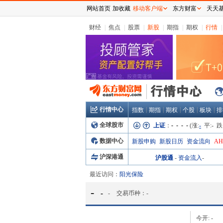
网站首页
加收藏
移动客户端
东方财富
天天
财经
|
焦点
|
股票
|
新股
|
期指
|
期权
|
行情
|
行情中心
|
|
|
|
|
指数
期指
期权
个股
板块
排
全球股市
上证
：
- - - -
(涨:
-
平:
-
跌
数据中心
新股申购
新股日历
资金流向
A
沪深港通
沪股通
-
资金流入
-
最近访问：
阳光保险
-
-
-
交易币种：
-
今开:
-