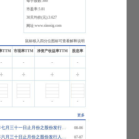
每手股数:
500
市盈率:
5.81
30天均价(元):
3.627
www.sinosig.com
网址:
鼠标移入四分位图标可查看解释说明
率TTM
市现率TTM
净资产收益率TTM
股息率
-
-
-
-
-
|
-
-
|
-
-
|
-
-
|
-
-
-
-
-
更多
截至二零二六年七月三十一日止月份之股份发行人的证券变动月报表
08-06
截至二零二六年六月三十日止月份之股份发行人的证券变动月报表
07-07