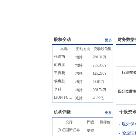
股权变动
财务数据
更多
名称
变动方向
变动股份数
张维功
增持
760.31万
-
彭吉海
增持
255.33万
行业排
王霄鹏
增持
125.28万
侯惠胜
增持
48.61万
李科
增持
208.74万
四分位属性
LION FUND-QDII NO 35
减持
-1.89亿
个股资
机构评级
更多
投行
评级
目标价
兴证国际证券
增持
-