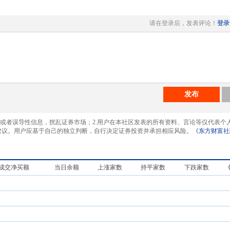
请在登录后，发表评论！
登录
发布
息或者误导性信息，扰乱证券市场；2.用户在本社区发表的所有资料、言论等仅代表个
建议。用户应基于自己的独立判断，自行决定证券投资并承担相应风险。
《东方财富社
成交净买额
当日余额
上涨家数
持平家数
下跌家数