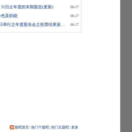
2月31日止年度的末期股息(更新)
06-17
角色及职能
06-17
于2026年6月17日举行之年度股东会之投票结果派发末期股息选举第七届董事会董事选举第七届监事会监事选举董事长及选举第七届董事会各委员会成员
06-17
股吧首页
|
热门个股吧
|
热门主题吧
|
更多