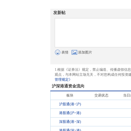
发新帖
表情
添加图片
1.根据《证券法》规定，禁止编造、传播虚假信
观点，与本网站立场无关，不对您构成任何投资
管理规定》
沪深港通资金流向
板块
交易状态
当日
沪股通(港>沪)
港股通(沪>港)
深股通(港>深)
港股通(深>港)