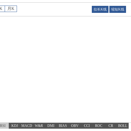
K
月K
拉长K线
缩短K线
RSI
KDJ
MACD
W&R
DMI
BIAS
OBV
CCI
ROC
CR
BOLL