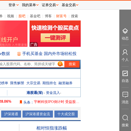
登录
我的菜单
证券交易
基金交易
券
|
视频
|
股吧
|
基金吧
|
博客
|
财富号
|
搜索
动态
ice数据
手机买基金 国内外市场轻松投
个人
0
自选
虎榜单
限售解禁
大宗交易
期指持仓
融资融券
港股通(深)
-
资金流入
-
28.06%
宇树科技IPO倒计时 受益股曝光
消息
头条：
106.08%
沪深港通
沪深港通资金流
十大成交股
165.76%
搜索
2087.32%
相对恒指涨跌幅