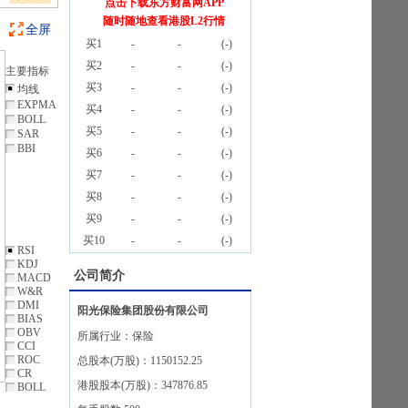
点击下载东方财富网APP
随时随地查看港股L2行情
全屏
买1
-
-
(
-
)
买2
-
-
(
-
)
主要指标
买3
-
-
(
-
)
均线
EXPMA
买4
-
-
(
-
)
BOLL
买5
-
-
(
-
)
SAR
BBI
买6
-
-
(
-
)
买7
-
-
(
-
)
买8
-
-
(
-
)
买9
-
-
(
-
)
买10
-
-
(
-
)
RSI
KDJ
公司简介
MACD
W&R
DMI
阳光保险集团股份有限公司
BIAS
OBV
所属行业：
保险
CCI
ROC
总股本(万股)：
1150152.25
CR
港股股本(万股)：
347876.85
BOLL