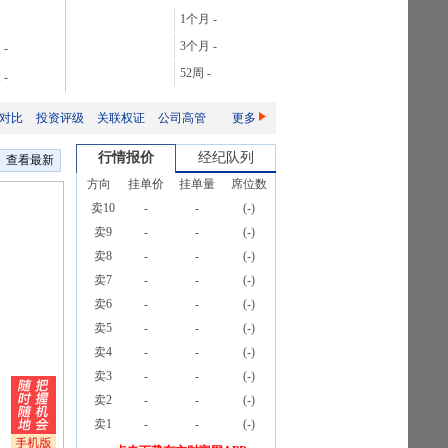
28.06%
1个月
-
106.08%
3个月
-
:
-
165.76%
52周
-
:
-
2087.32%
对比
投资评级
关联权证
公司高管
更多
行情报价
经纪队列
查看最新
方向
挂单价
挂单量
席位数
卖10
-
-
(
-
)
卖9
-
-
(
-
)
卖8
-
-
(
-
)
卖7
-
-
(
-
)
卖6
-
-
(
-
)
卖5
-
-
(
-
)
卖4
-
-
(
-
)
卖3
-
-
(
-
)
卖2
-
-
(
-
)
卖1
-
-
(
-
)