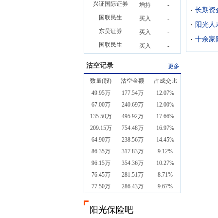
兴证国际证券
增持
-
长期资
国联民生
买入
-
阳光人
东吴证券
买入
-
国联民生
买入
-
沽空记录
更多
数量(股)
沽空金额
占成交比
49.95万
177.54万
12.07%
67.00万
240.69万
12.00%
135.50万
495.92万
17.66%
209.15万
754.48万
16.97%
64.90万
238.56万
14.45%
86.35万
317.83万
9.12%
96.15万
354.36万
10.27%
76.45万
281.51万
8.71%
77.50万
286.43万
9.67%
阳光保险吧