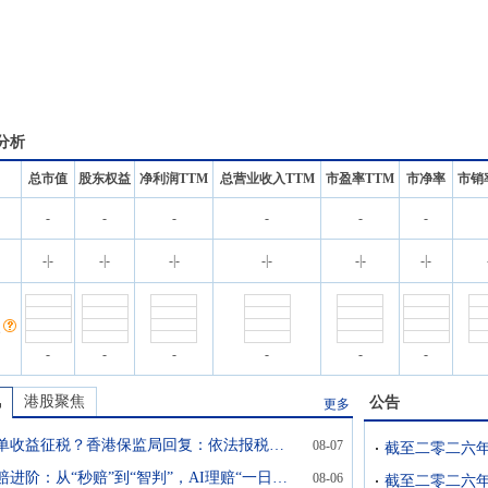
分析
总市值
股东权益
净利润TTM
总营业收入TTM
市盈率TTM
市净率
市销
-
-
-
-
-
-
名
-
|
-
-
|
-
-
|
-
-
|
-
-
|
-
-
|
-
-
-
-
-
-
-
讯
港股聚焦
公告
更多
境外保单收益征税？香港保监局回复：依法报税要求一直存在
08-07
险企理赔进阶：从“秒赔”到“智判”，AI理赔“一日三变”向复杂场景试水
08-06