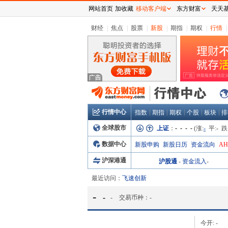
网站首页
加收藏
移动客户端
东方财富
天天
财经
|
焦点
|
股票
|
新股
|
期指
|
期权
|
行情
|
行情中心
|
|
|
|
|
指数
期指
期权
个股
板块
排
全球股市
上证
：
- - - -
(涨:
-
平:
-
跌
数据中心
新股申购
新股日历
资金流向
A
沪深港通
沪股通
-
资金流入
-
最近访问：
飞速创新
-
-
-
交易币种：
-
今开:
-