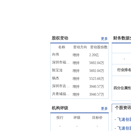
股权变动
财务数据
更多
名称
变动方向
变动股份数
向伟
增持
2.20亿
-
深圳市福鹏资产管理有限公司
增持
5692.04万
行业排
陈宝淦
增持
5692.04万
杨杰
增持
5525.66万
深圳市吉旺企业管理合伙企业(有限合伙)
增持
3940.57万
四分位属性
共青城福鹏宏祥叁号创业投资合伙企业(有限合伙)
增持
3940.57万
个股资
机构评级
更多
投行
评级
目标价
飞速创新
-
-
-