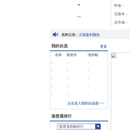
-
昨收:
-
总股本:
-
-
-
总市值:
-
实时公告：
正面盈利预告
我的自选
更多
名称
最新价
涨跌幅
-
-
-
-
-
-
正面盈利预告
-
-
-
-
-
-
-
-
-
点击进入我的自选股>>>
港股通排行
股票涨跌幅排行