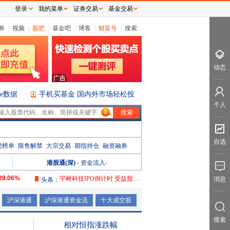
登录
我的菜单
证券交易
基金交易
券
|
视频
|
股吧
|
基金吧
|
博客
|
财富号
|
搜索
动态
ice数据
手机买基金 国内外市场轻松投
个人
0
自选
虎榜单
限售解禁
大宗交易
期指持仓
融资融券
港股通(深)
-
资金流入
-
28.06%
宇树科技IPO倒计时 受益股曝光
消息
头条：
106.08%
沪深港通
沪深港通资金流
十大成交股
165.76%
搜索
2087.32%
相对恒指涨跌幅