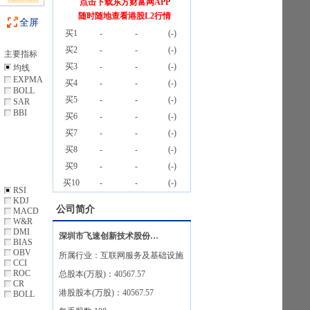
点击下载东方财富网APP
随时随地查看港股L2行情
全屏
买1
-
-
(
-
)
买2
-
-
(
-
)
主要指标
买3
-
-
(
-
)
均线
EXPMA
买4
-
-
(
-
)
BOLL
买5
-
-
(
-
)
SAR
BBI
买6
-
-
(
-
)
买7
-
-
(
-
)
买8
-
-
(
-
)
买9
-
-
(
-
)
买10
-
-
(
-
)
RSI
KDJ
公司简介
MACD
W&R
DMI
深圳市飞速创新技术股份有限公司
BIAS
OBV
所属行业：
互联网服务及基础设施
CCI
ROC
总股本(万股)：
40567.57
CR
港股股本(万股)：
40567.57
BOLL