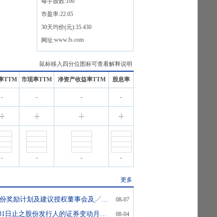
每手股数:
100
市盈率:
22.05
30天均价(元):
35.430
www.fs.com
网址:
鼠标移入四分位图标可查看解释说明
率TTM
市现率TTM
净资产收益率TTM
股息率
-
-
-
-
-
|
-
-
|
-
-
|
-
-
|
-
-
-
-
-
更多
建议采纳H股股份奖励计划及建议授权董事会及╱或获授权人士办理H股股份奖励计划有关事宜
08-07
截至2026年7月31日止之股份发行人的证券变动月报表
08-04