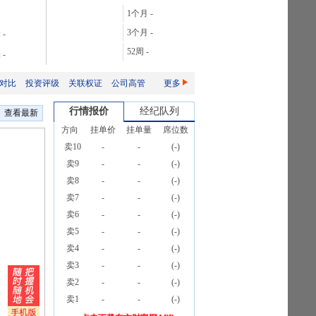
28.06%
1个月
-
106.08%
3个月
-
:
-
165.76%
52周
-
:
-
2087.32%
对比
投资评级
关联权证
公司高管
更多
行情报价
经纪队列
查看最新
方向
挂单价
挂单量
席位数
卖10
-
-
(
-
)
卖9
-
-
(
-
)
卖8
-
-
(
-
)
卖7
-
-
(
-
)
卖6
-
-
(
-
)
卖5
-
-
(
-
)
卖4
-
-
(
-
)
卖3
-
-
(
-
)
卖2
-
-
(
-
)
卖1
-
-
(
-
)