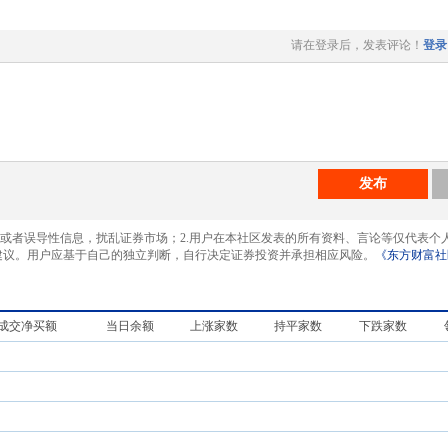
请在登录后，发表评论！
登录
发布
息或者误导性信息，扰乱证券市场；2.用户在本社区发表的所有资料、言论等仅代表个
建议。用户应基于自己的独立判断，自行决定证券投资并承担相应风险。
《东方财富社
成交净买额
当日余额
上涨家数
持平家数
下跌家数