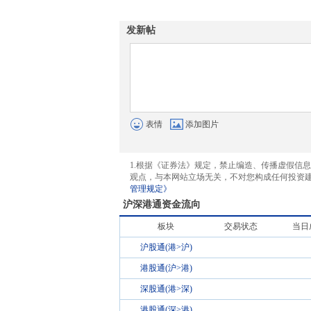
发新帖
表情
添加图片
1.根据《证券法》规定，禁止编造、传播虚假信
观点，与本网站立场无关，不对您构成任何投资
管理规定》
沪深港通资金流向
板块
交易状态
当日
沪股通(港>沪)
港股通(沪>港)
深股通(港>深)
港股通(深>港)