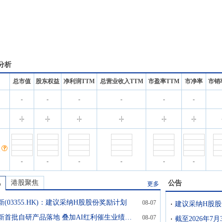
分析
总市值
股东权益
净利润TTM
总营业收入TTM
市盈率TTM
市净率
市销
-
-
-
-
-
-
名
-
|
-
-
|
-
-
|
-
-
|
-
-
|
-
-
|
-
-
-
-
-
-
-
讯
港股聚焦
公告
更多
(03355.HK)：建议采纳H股股份奖励计划
08-07
飞速创新首批自研产品落地 叠加AI红利催生业绩高增
08-07