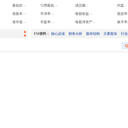
高手日收益达
最低价:
-
52周最低:
-
成交额:
-
内盘:
-
高手周收益达
港股本:
-
市净率:
-
每股收益:
-
股息率
建议采纳H股股份奖励计划及建议授权董事会及╱或获授权人士办理H股股份奖励计划有关事宜
高手月收益达
港市值:
-
市盈率:
-
每股净资产:
-
换手率
截至2026年7月31日止之股份发行人的证券变动月报表
高手年收益达
F10资料：
核心必读
财务分析
股本结构
主要股东
行业
公告须予披露的交易有关收购上海博达数据通信有限公司股权
截至2026年6月30日止之股份发行人的证券变动月报表
建议采纳H股股份奖励计划及建议授权董事会及╱或获授权人士办理H股股份奖励计划有关事宜
截至2026年7月31日止之股份发行人的证券变动月报表
公告须予披露的交易有关收购上海博达数据通信有限公司股权
截至2026年6月30日止之股份发行人的证券变动月报表