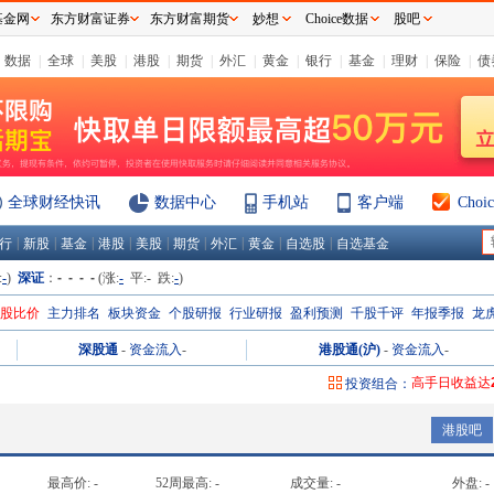
基金网
东方财富证券
东方财富期货
妙想
Choice数据
股吧
数据
|
全球
|
美股
|
港股
|
期货
|
外汇
|
黄金
|
银行
|
基金
|
理财
|
保险
|
债
全球财经快讯
数据中心
手机站
客户端
Cho
|
|
|
|
|
|
|
|
|
行
新股
基金
港股
美股
期货
外汇
黄金
自选股
自选基金
:
-
)
深证
：
- - - -
(涨:
-
平:
-
跌:
-
)
H股比价
主力排名
板块资金
个股研报
行业研报
盈利预测
千股千评
年报季报
龙
深股通
-
资金流入
-
港股通(沪)
-
资金流入
-
高手日收益达
投资组合：
高手周收益达
港股吧
高手月收益达
高手年收益达
最高价:
-
52周最高:
-
成交量:
-
外盘:
-