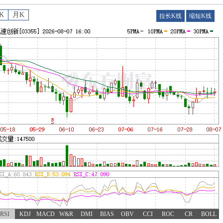
K
月K
拉长K线
缩短K线
RSI
KDJ
MACD
W&R
DMI
BIAS
OBV
CCI
ROC
CR
BOLL