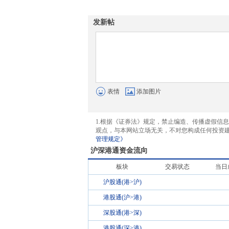
发新帖
表情
添加图片
1.根据《证券法》规定，禁止编造、传播虚假信
观点，与本网站立场无关，不对您构成任何投资
管理规定》
沪深港通资金流向
板块
交易状态
当日
沪股通(港>沪)
港股通(沪>港)
深股通(港>深)
港股通(深>港)