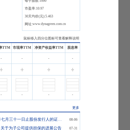
每手股数:
1000
市盈率:
10.97
30天均价(元):
5.463
www.dynagreen.com.cn
网址:
鼠标移入四分位图标可查看解释说明
率TTM
市现率TTM
净资产收益率TTM
股息率
-
-
-
-
-
|
-
-
|
-
-
|
-
-
|
-
-
-
-
-
更多
截至二零二六年七月三十一日止股份发行人的证券变动月报表
08-06
- 关于为子公司提供担保的进展公告
07-31