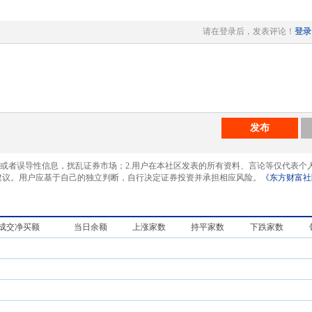
请在登录后，发表评论！
登录
发布
息或者误导性信息，扰乱证券市场；2.用户在本社区发表的所有资料、言论等仅代表个
建议。用户应基于自己的独立判断，自行决定证券投资并承担相应风险。
《东方财富社
成交净买额
当日余额
上涨家数
持平家数
下跌家数