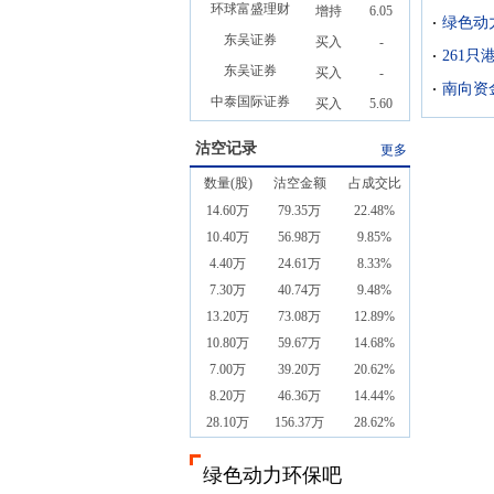
环球富盛理财
增持
6.05
绿色动
东吴证券
买入
-
261
东吴证券
买入
-
南向资
中泰国际证券
买入
5.60
沽空记录
更多
数量(股)
沽空金额
占成交比
14.60万
79.35万
22.48%
10.40万
56.98万
9.85%
4.40万
24.61万
8.33%
7.30万
40.74万
9.48%
13.20万
73.08万
12.89%
10.80万
59.67万
14.68%
7.00万
39.20万
20.62%
8.20万
46.36万
14.44%
28.10万
156.37万
28.62%
绿色动力环保吧