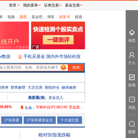
登录
我的菜单
证券交易
基金交易
券
|
视频
|
股吧
|
基金吧
|
博客
|
财富号
|
搜索
动态
ice数据
手机买基金 国内外市场轻松投
个人
0
自选
虎榜单
限售解禁
大宗交易
期指持仓
融资融券
港股通(深)
-
资金流入
-
28.06%
宇树科技IPO倒计时 受益股曝光
消息
头条：
106.08%
沪深港通
沪深港通资金流
十大成交股
165.76%
搜索
2087.32%
相对恒指涨跌幅