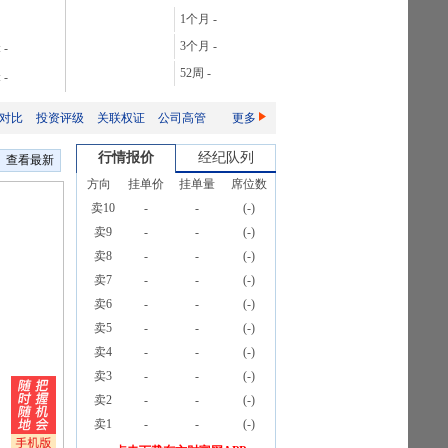
28.06%
1个月
-
106.08%
3个月
-
:
-
165.76%
52周
-
:
-
2087.32%
对比
投资评级
关联权证
公司高管
更多
行情报价
经纪队列
查看最新
方向
挂单价
挂单量
席位数
卖10
-
-
(
-
)
卖9
-
-
(
-
)
卖8
-
-
(
-
)
卖7
-
-
(
-
)
卖6
-
-
(
-
)
卖5
-
-
(
-
)
卖4
-
-
(
-
)
卖3
-
-
(
-
)
卖2
-
-
(
-
)
卖1
-
-
(
-
)