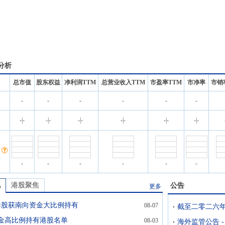
分析
总市值
股东权益
净利润TTM
总营业收入TTM
市盈率TTM
市净率
市销
-
-
-
-
-
-
名
-
|
-
-
|
-
-
|
-
-
|
-
-
|
-
-
|
-
-
-
-
-
-
-
讯
港股聚焦
公告
更多
只港股获南向资金大比例持有
08-07
金高比例持有港股名单
08-03
海外监管公告 