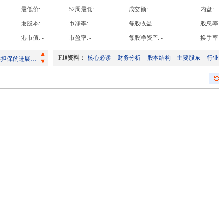
高手日收益达
最低价:
-
52周最低:
-
成交额:
-
内盘:
-
高手周收益达
港股本:
-
市净率:
-
每股收益:
-
股息率
截至二零二六年七月三十一日止股份发行人的证券变动月报表
高手月收益达
港市值:
-
市盈率:
-
每股净资产:
-
换手率
海外监管公告 - 关于为子公司提供担保的进展公告
高手年收益达
F10资料：
核心必读
财务分析
股本结构
主要股东
行业
截至二零二六年六月三十日止三个月第二季度及截至二零二六年六月三十日止半年度未经审核营运数据公告
截至二零二六年六月三十日止股份发行人的证券变动月报表
二零二六年第二季度可转债转股结果暨股本变动的公告
截至二零二六年七月三十一日止股份发行人的证券变动月报表
海外监管公告 - 关于为子公司提供担保的进展公告
截至二零二六年六月三十日止三个月第二季度及截至二零二六年六月三十日止半年度未经审核营运数据公告
截至二零二六年六月三十日止股份发行人的证券变动月报表
二零二六年第二季度可转债转股结果暨股本变动的公告