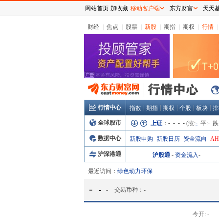
网站首页
加收藏
移动客户端
东方财富
天天
财经
|
焦点
|
股票
|
新股
|
期指
|
期权
|
行情
|
行情中心
|
|
|
|
|
指数
期指
期权
个股
板块
排
全球股市
上证
：
- - - -
(涨:
-
平:
-
跌
数据中心
新股申购
新股日历
资金流向
A
沪深港通
沪股通
-
资金流入
-
最近访问：
绿色动力环保
-
-
-
交易币种：
-
今开:
-