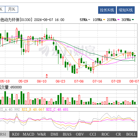
K
月K
拉长K线
缩短K线
RSI
KDJ
MACD
W&R
DMI
BIAS
OBV
CCI
ROC
CR
BOLL