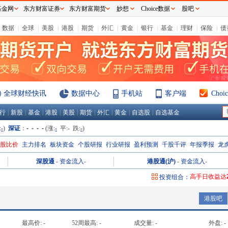
基金网
东方财富证券
东方财富期货
妙想
Choice数据
股吧
数据
|
全球
|
美股
|
港股
|
期货
|
外汇
|
黄金
|
银行
|
基金
|
理财
|
保险
|
债
全球财经快讯
数据中心
手机站
客户端
Cho
|
|
|
|
|
|
|
|
|
行
新股
基金
港股
美股
期货
外汇
黄金
自选股
自选基金
:
-
)
深证
：
- - - -
(涨:
-
平:
-
跌:
-
)
H股比价
主力排名
板块资金
个股研报
行业研报
盈利预测
千股千评
年报季报
龙
深股通
-
资金流入
-
港股通(沪)
-
资金流入
-
高手日收益达
投资组合：
高手周收益达
港股吧
高手月收益达
高手年收益达
最高价:
-
52周最高:
-
成交量:
-
外盘:
-