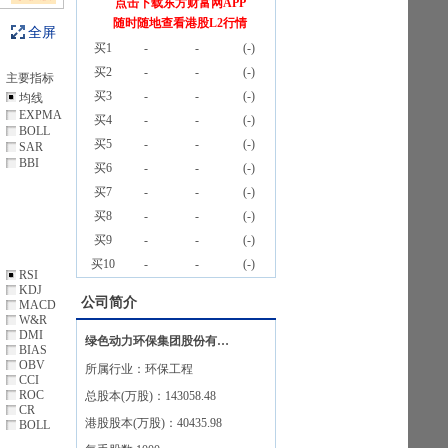
点击下载东方财富网APP
随时随地查看港股L2行情
全屏
买1
-
-
(
-
)
买2
-
-
(
-
)
主要指标
买3
-
-
(
-
)
均线
EXPMA
买4
-
-
(
-
)
BOLL
买5
-
-
(
-
)
SAR
BBI
买6
-
-
(
-
)
买7
-
-
(
-
)
买8
-
-
(
-
)
买9
-
-
(
-
)
买10
-
-
(
-
)
RSI
KDJ
公司简介
MACD
W&R
DMI
绿色动力环保集团股份有限公司
BIAS
OBV
所属行业：
环保工程
CCI
ROC
总股本(万股)：
143058.48
CR
港股股本(万股)：
40435.98
BOLL