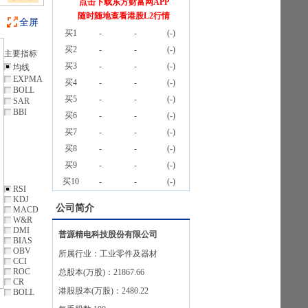
点击下载东方财富网APP
随时随地查看港股L2行情
全屏
买1
-
-
(
-
)
买2
-
-
(
-
)
主要指标
买3
-
-
(
-
)
均线
EXPMA
买4
-
-
(
-
)
BOLL
买5
-
-
(
-
)
SAR
BBI
买6
-
-
(
-
)
买7
-
-
(
-
)
买8
-
-
(
-
)
买9
-
-
(
-
)
买10
-
-
(
-
)
RSI
KDJ
公司简介
MACD
W&R
DMI
普源精电科技股份有限公司
BIAS
OBV
所属行业：
工业零件及器材
CCI
ROC
总股本(万股)：
21867.66
CR
港股股本(万股)：
2480.22
BOLL