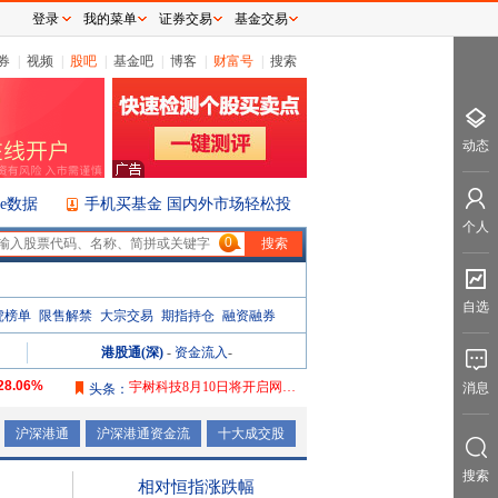
登录
我的菜单
证券交易
基金交易
券
|
视频
|
股吧
|
基金吧
|
博客
|
财富号
|
搜索
动态
ice数据
手机买基金 国内外市场轻松投
个人
0
自选
虎榜单
限售解禁
大宗交易
期指持仓
融资融券
港股通(深)
-
资金流入
-
28.06%
宇树科技8月10日将开启网下申购
消息
头条：
106.08%
沪深港通
沪深港通资金流
十大成交股
165.76%
搜索
2087.32%
相对恒指涨跌幅