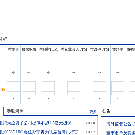
分析
总市值
股东权益
净利润TTM
总营业收入TTM
市盈率TTM
市净率
市销
-
-
-
-
-
-
名
-
|
-
-
|
-
-
|
-
-
|
-
-
|
-
-
|
-
-
-
-
-
-
-
讯
港股聚焦
公告
更多
电拟为全资子公司提供不超1.5亿元担保
08-08
(00537.HK)委任孙宁霄为联席首席执行官
08-07
董事名单及其