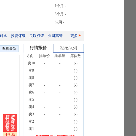
28.06%
1个月
-
106.08%
3个月
-
:
-
165.76%
52周
-
:
-
2087.32%
对比
投资评级
关联权证
公司高管
更多
行情报价
经纪队列
查看最新
方向
挂单价
挂单量
席位数
卖10
-
-
(
-
)
卖9
-
-
(
-
)
卖8
-
-
(
-
)
卖7
-
-
(
-
)
卖6
-
-
(
-
)
卖5
-
-
(
-
)
卖4
-
-
(
-
)
卖3
-
-
(
-
)
卖2
-
-
(
-
)
卖1
-
-
(
-
)