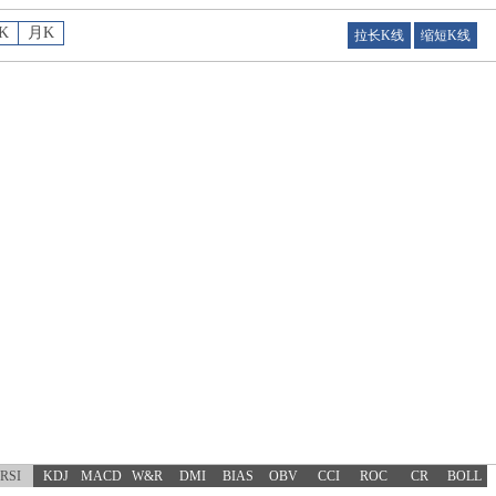
K
月K
拉长K线
缩短K线
RSI
KDJ
MACD
W&R
DMI
BIAS
OBV
CCI
ROC
CR
BOLL