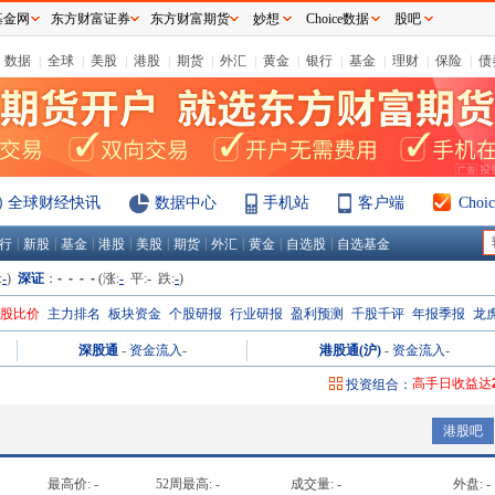
基金网
东方财富证券
东方财富期货
妙想
Choice数据
股吧
数据
|
全球
|
美股
|
港股
|
期货
|
外汇
|
黄金
|
银行
|
基金
|
理财
|
保险
|
债
全球财经快讯
数据中心
手机站
客户端
Cho
|
|
|
|
|
|
|
|
|
行
新股
基金
港股
美股
期货
外汇
黄金
自选股
自选基金
:
-
)
深证
：
- - - -
(涨:
-
平:
-
跌:
-
)
H股比价
主力排名
板块资金
个股研报
行业研报
盈利预测
千股千评
年报季报
龙
深股通
-
资金流入
-
港股通(沪)
-
资金流入
-
高手日收益达
投资组合：
高手周收益达
港股吧
高手月收益达
高手年收益达
最高价:
-
52周最高:
-
成交量:
-
外盘:
-