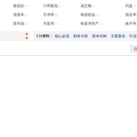
高手日收益达
最低价:
-
52周最低:
-
成交额:
-
内盘:
-
高手周收益达
港股本:
-
市净率:
-
每股收益:
-
股息率
海外监管公告-关于调整2024年限制性股票激励计划回购价格及回购注销部分第一类限制性股票的公告
高手月收益达
港市值:
-
市盈率:
-
每股净资产:
-
换手率
高手年收益达
F10资料：
核心必读
财务分析
股本结构
主要股东
行业
理的公告
海外监管公告-关于为全资子公司提供担保的公告
海外监管公告-关于调整2024年限制性股票激励计划回购价格及回购注销部分第一类限制性股票的公告
理的公告
海外监管公告-关于为全资子公司提供担保的公告