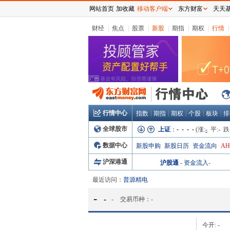
网站首页
加收藏
移动客户端
东方财富
天天
财经
|
焦点
|
股票
|
新股
|
期指
|
期权
|
行情
|
行情中心
|
|
|
|
|
指数
期指
期权
个股
板块
排
全球股市
上证
：
- - - -
(涨:
-
平:
-
跌
数据中心
新股申购
新股日历
资金流向
A
沪深港通
沪股通
-
资金流入
-
最近访问：
普源精电
-
-
-
交易币种：
-
今开:
-