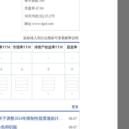
每手股数:
100
市盈率:
47.04
30天均价(元):
25.279
www.rigol.com
网址:
鼠标移入四分位图标可查看解释说明
率TTM
市现率TTM
净资产收益率TTM
股息率
-
-
-
-
-
|
-
-
|
-
-
|
-
-
|
-
-
-
-
-
更多
海外监管公告-关于调整2024年限制性股票激励计划回购价格及回购注销部分第一类限制性股票的公告
08-07
角色和职能
08-07