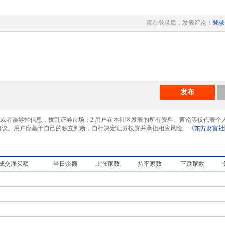
请在登录后，发表评论！
登录
发布
息或者误导性信息，扰乱证券市场；2.用户在本社区发表的所有资料、言论等仅代表个
建议。用户应基于自己的独立判断，自行决定证券投资并承担相应风险。
《东方财富社
成交净买额
当日余额
上涨家数
持平家数
下跌家数