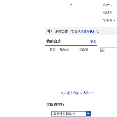
-
昨收:
-
总股本:
-
-
-
总市值:
-
董事名单及其角色和职能
实时公告：
委任联席首席执行官
海外监管公告-关于任命联席总经
我的自选
更多
名称
最新价
涨跌幅
-
-
-
董事名单及其角色和职能
-
-
-
委任联席首席执行官
-
-
-
海外监管公告-关于任命联席总经
-
-
-
-
-
-
点击进入我的自选股>>>
港股通排行
股票涨跌幅排行