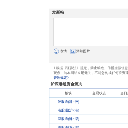
发新帖
表情
添加图片
1.根据《证券法》规定，禁止编造、传播虚假信
观点，与本网站立场无关，不对您构成任何投资
管理规定》
沪深港通资金流向
板块
交易状态
当日
沪股通(港>沪)
港股通(沪>港)
深股通(港>深)
港股通(深>港)