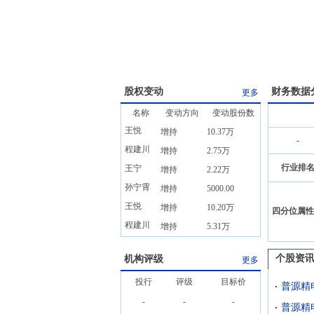
股权变动
财务数据
更多
名称
变动方向
变动股份数
王悦
增持
10.37万
-
程建川
增持
2.75万
行业排
王宁
增持
2.22万
孙宁霄
增持
5000.00
王悦
增持
10.20万
四分位属性
程建川
增持
5.31万
个股资
机构评级
更多
投行
评级
目标价
普源精
-
-
-
普源精电