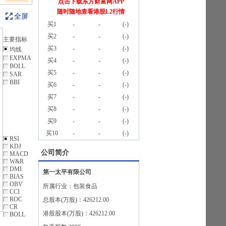
点击下载东方财富网APP
随时随地查看港股L2行情
全屏
买1
-
-
(
-
)
买2
-
-
(
-
)
主要指标
买3
-
-
(
-
)
均线
EXPMA
买4
-
-
(
-
)
BOLL
买5
-
-
(
-
)
SAR
BBI
买6
-
-
(
-
)
买7
-
-
(
-
)
买8
-
-
(
-
)
买9
-
-
(
-
)
买10
-
-
(
-
)
RSI
KDJ
公司简介
MACD
W&R
DMI
第一太平有限公司
BIAS
OBV
所属行业：
包装食品
CCI
ROC
总股本(万股)：
426212.00
CR
港股股本(万股)：
426212.00
BOLL