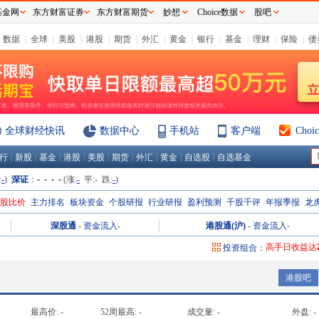
基金网
东方财富证券
东方财富期货
妙想
Choice数据
股吧
数据
|
全球
|
美股
|
港股
|
期货
|
外汇
|
黄金
|
银行
|
基金
|
理财
|
保险
|
债
全球财经快讯
数据中心
手机站
客户端
Cho
|
|
|
|
|
|
|
|
|
行
新股
基金
港股
美股
期货
外汇
黄金
自选股
自选基金
:
-
)
深证
：
- - - -
(涨:
-
平:
-
跌:
-
)
H股比价
主力排名
板块资金
个股研报
行业研报
盈利预测
千股千评
年报季报
龙
深股通
-
资金流入
-
港股通(沪)
-
资金流入
-
高手日收益达
投资组合：
高手周收益达
港股吧
高手月收益达
高手年收益达
最高价:
-
52周最高:
-
成交量:
-
外盘:
-