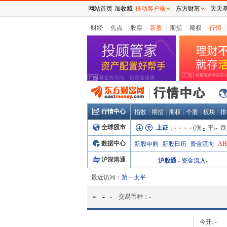
网站首页
加收藏
移动客户端
东方财富
天天
财经
|
焦点
|
股票
|
新股
|
期指
|
期权
|
行情
|
行情中心
|
|
|
|
|
指数
期指
期权
个股
板块
排
全球股市
上证
：
- - - -
(涨:
-
平:
-
跌
数据中心
新股申购
新股日历
资金流向
A
沪深港通
沪股通
-
资金流入
-
最近访问：
第一太平
-
-
-
交易币种：
-
今开:
-