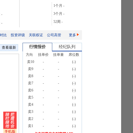
28.06%
1个月
-
106.08%
3个月
-
:
-
165.76%
52周
-
:
-
2087.32%
对比
投资评级
关联权证
公司高管
更多
行情报价
经纪队列
查看最新
方向
挂单价
挂单量
席位数
卖10
-
-
(
-
)
卖9
-
-
(
-
)
卖8
-
-
(
-
)
卖7
-
-
(
-
)
卖6
-
-
(
-
)
卖5
-
-
(
-
)
卖4
-
-
(
-
)
卖3
-
-
(
-
)
卖2
-
-
(
-
)
卖1
-
-
(
-
)