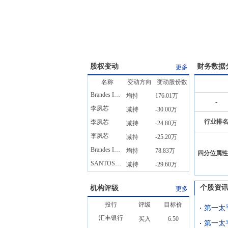
股权变动
财务数据
更多
名称
变动方向
变动股份数
Brandes Investment Partners,L.P.
增持
176.01万
-
李夙芯
减持
-30.00万
行业排
李夙芯
减持
-24.80万
李夙芯
减持
-25.20万
Brandes Investment Partners,L.P.
增持
78.83万
四分位属性
SANTOSO BENNY SETIAWAN
减持
-29.60万
个股资
机构评级
更多
投行
评级
目标价
汇丰银行
买入
6.50
第一太