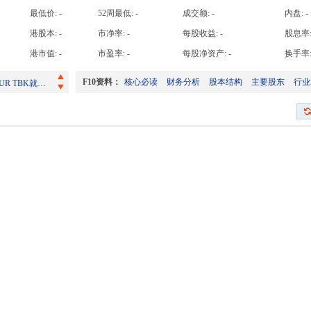
高手日收益达
最低价:
-
52周最低:
-
成交额:
-
内盘:
-
高手周收益达
港股本:
-
市净率:
-
每股收益:
-
股息率
截至2026年7月31日止月份之股份发行人的证券变动月报表
高手月收益达
港市值:
-
市盈率:
-
每股净资产:
-
换手率
PT INDOFOOD SUKSES MAKMUR TBK就其截至2026年6月30日止6个月之未经审核综合财务业绩发表公告
高手年收益达
F10资料：
核心必读
财务分析
股本结构
主要股东
行业
于百慕达之注册办事处、主要股份登记及过户代理更改地址
截至2026年6月30日止月份之股份发行人的证券变动月报表
自愿公告: PLDT INC.就建议VITRO REIT首次公开发售提交注册声明
截至2026年7月31日止月份之股份发行人的证券变动月报表
PT INDOFOOD SUKSES MAKMUR TBK就其截至2026年6月30日止6个月之未经审核综合财务业绩发表公告
于百慕达之注册办事处、主要股份登记及过户代理更改地址
截至2026年6月30日止月份之股份发行人的证券变动月报表
自愿公告: PLDT INC.就建议VITRO REIT首次公开发售提交注册声明