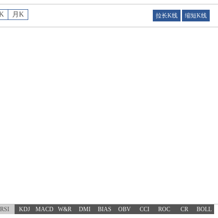
K
月K
拉长K线
缩短K线
RSI
KDJ
MACD
W&R
DMI
BIAS
OBV
CCI
ROC
CR
BOLL