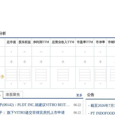
分析
总市值
股东权益
净利润TTM
总营业收入TTM
市盈率TTM
市净率
市销
-
-
-
-
-
-
名
-
|
-
-
|
-
-
|
-
-
|
-
-
|
-
-
|
-
-
-
-
-
-
-
讯
港股聚焦
公告
更多
第一太平(00142)：PLDT INC.就建议VITRO REIT首次公开发售提交注册声明
06-22
平： 旗下VITRO递交菲律宾房托上市申请
06-22