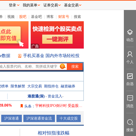
登录
我的菜单
证券交易
基金交易
券
|
视频
|
股吧
|
基金吧
|
博客
|
财富号
|
搜索
动态
ice数据
手机买基金 国内外市场轻松投
个人
0
自选
虎榜单
限售解禁
大宗交易
期指持仓
融资融券
港股通(深)
-
资金流入
-
28.06%
宇树科技IPO倒计时 受益股曝光
消息
头条：
106.08%
沪深港通
沪深港通资金流
十大成交股
165.76%
搜索
2087.32%
相对恒指涨跌幅