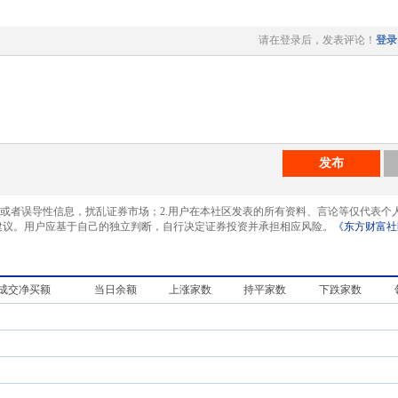
请在登录后，发表评论！
登录
发布
息或者误导性信息，扰乱证券市场；2.用户在本社区发表的所有资料、言论等仅代表个
建议。用户应基于自己的独立判断，自行决定证券投资并承担相应风险。
《东方财富社
成交净买额
当日余额
上涨家数
持平家数
下跌家数