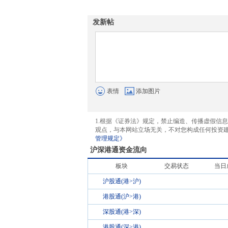
发新帖
表情
添加图片
1.根据《证券法》规定，禁止编造、传播虚假信
观点，与本网站立场无关，不对您构成任何投资
管理规定》
沪深港通资金流向
板块
交易状态
当日
沪股通(港>沪)
港股通(沪>港)
深股通(港>深)
港股通(深>港)