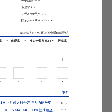
每手股数:
2000
市盈率:
4.39
30天均价(元):
5.323
www.firstpacific.com
网址:
鼠标移入四分位图标可查看解释说明
率TTM
市现率TTM
净资产收益率TTM
股息率
-
-
-
-
-
|
-
-
|
-
-
|
-
-
|
-
-
-
-
-
更多
截至2026年7月31日止月份之股份发行人的证券变动月报表
08-03
PT INDOFOOD SUKSES MAKMUR TBK就其截至2026年6月30日止6个月之未经审核综合财务业绩发表公告
07-31