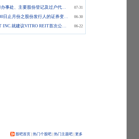
于百慕达之注册办事处、主要股份登记及过户代理更改地址
07-31
截至2026年6月30日止月份之股份发行人的证券变动月报表
06-30
自愿公告: PLDT INC.就建议VITRO REIT首次公开发售提交注册声明
06-22
股吧首页
|
热门个股吧
|
热门主题吧
|
更多