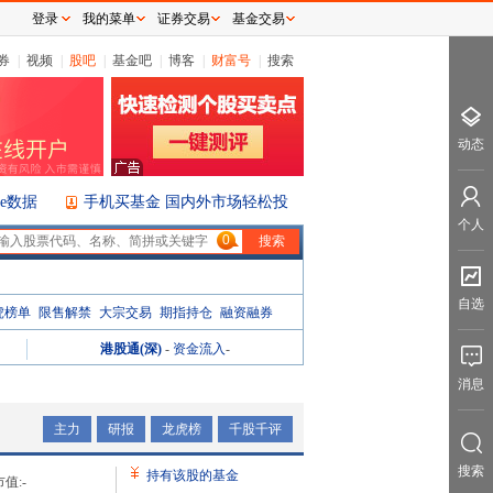
登录
我的菜单
证券交易
基金交易
券
|
视频
|
股吧
|
基金吧
|
博客
|
财富号
|
搜索
动态
ice数据
手机买基金 国内外市场轻松投
个人
0
自选
虎榜单
限售解禁
大宗交易
期指持仓
融资融券
港股通(深)
-
资金流入
-
消息
主力
研报
龙虎榜
千股千评
搜索
持有该股的基金
值:
-