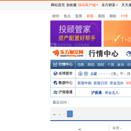
网站首页
加收藏
移动客户端
东方财富
天天
财经
|
焦点
|
股票
|
新股
|
期指
|
期权
|
行情
|
行情中心
|
|
|
|
|
指数
期指
期权
个股
板块
排
全球股市
上证
：
- - - -
(涨:
-
平:
-
跌
数据中心
新股申购
新股日历
资金流向
A
沪深港通
沪股通
-
资金流入
-
最近访问：
-
-
-
-
-
今开:
-