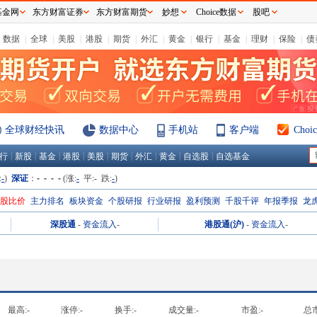
基金网
东方财富证券
东方财富期货
妙想
Choice数据
股吧
数据
|
全球
|
美股
|
港股
|
期货
|
外汇
|
黄金
|
银行
|
基金
|
理财
|
保险
|
债
全球财经快讯
数据中心
手机站
客户端
Cho
|
|
|
|
|
|
|
|
|
行
新股
基金
港股
美股
期货
外汇
黄金
自选股
自选基金
:
-
)
深证
：
- - - -
(涨:
-
平:
-
跌:
-
)
H股比价
主力排名
板块资金
个股研报
行业研报
盈利预测
千股千评
年报季报
龙
深股通
-
资金流入
-
港股通(沪)
-
资金流入
-
最高:
-
涨停:
-
换手:
-
成交量:
-
市盈:
-
总市