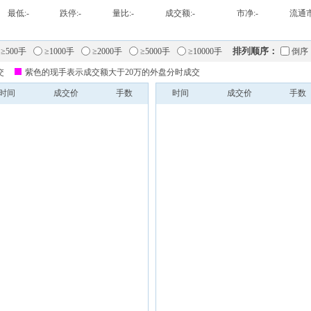
最低:
-
跌停:
-
量比:
-
成交额:
-
市净:
-
流通市
排列顺序：
≥500手
≥1000手
≥2000手
≥5000手
≥10000手
倒序
交
紫色的现手表示成交额大于20万的外盘分时成交
时间
成交价
手数
时间
成交价
手数