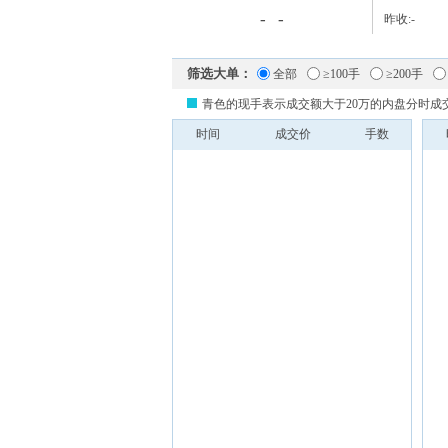
-
-
昨收:
-
筛选大单：
全部
≥100手
≥200手
青色的现手表示成交额大于20万的内盘分时成
时间
成交价
手数