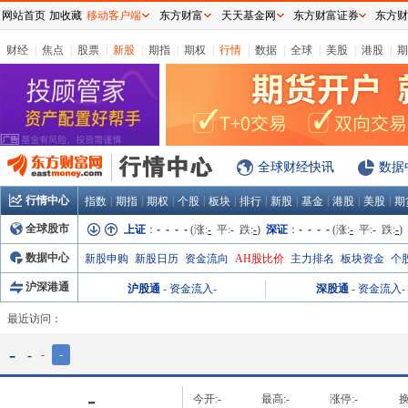
网站首页
加收藏
移动客户端
东方财富
天天基金网
东方财富证券
东方财
财经
|
焦点
|
股票
|
新股
|
期指
|
期权
|
行情
|
数据
|
全球
|
美股
|
港股
|
期
全球财经快讯
数据
行情中心
|
|
|
|
|
|
|
|
|
|
指数
期指
期权
个股
板块
排行
新股
基金
港股
美股
期
全球股市
上证
：
- - - -
(涨:
-
平:
-
跌:
-
)
深证
：
- - - -
(涨:
-
平:
-
跌:
-
)
数据中心
新股申购
新股日历
资金流向
AH股比价
主力排名
板块资金
个
沪深港通
沪股通
-
资金流入
-
深股通
-
资金流入
-
最近访问：
-
-
-
-
-
今开:
-
最高:
-
涨停:
-
换