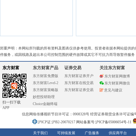
郑重声明：本网站所刊载的所有资料及图表仅供参考使用。投资者依据本网站提供的
停服务，或因线路及超出本公司控制范围的硬件故障或其它不可抗力而导致暂停服务
东方财富
东方财富产品
证券交易
关注东方财富
东方财富免费版
东方财富证券开户
东方财富网微博
东方财富Level-2
东方财富在线交易
东方财富网微信
东方财富策略版
东方财富证券交易
意见与建议
妙想投研助理
扫一扫下载
Choice金融终端
APP
信息网络传播视听节目许可证：0908328号 经营证券期货业务许可证编号：91310
沪ICP证:沪B2-20070217
网站备案号:沪ICP备05006054号-11
关于我们
可持续发展
广告服务
供应商平台