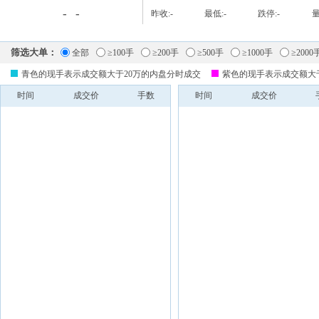
-
-
昨收:
-
最低:
-
跌停:
-
量
筛选大单：
全部
≥100手
≥200手
≥500手
≥1000手
≥2000
青色的现手表示成交额大于20万的内盘分时成交
紫色的现手表示成交额大
时间
成交价
手数
时间
成交价