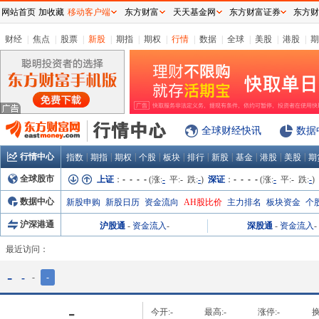
网站首页
加收藏
移动客户端
东方财富
天天基金网
东方财富证券
东方财
财经
|
焦点
|
股票
|
新股
|
期指
|
期权
|
行情
|
数据
|
全球
|
美股
|
港股
|
期
全球财经快讯
数据
行情中心
|
|
|
|
|
|
|
|
|
|
指数
期指
期权
个股
板块
排行
新股
基金
港股
美股
期
全球股市
上证
：
- - - -
(涨:
-
平:
-
跌:
-
)
深证
：
- - - -
(涨:
-
平:
-
跌:
-
)
数据中心
新股申购
新股日历
资金流向
AH股比价
主力排名
板块资金
个
沪深港通
沪股通
-
资金流入
-
深股通
-
资金流入
-
最近访问：
-
-
-
-
-
今开:
-
最高:
-
涨停:
-
换