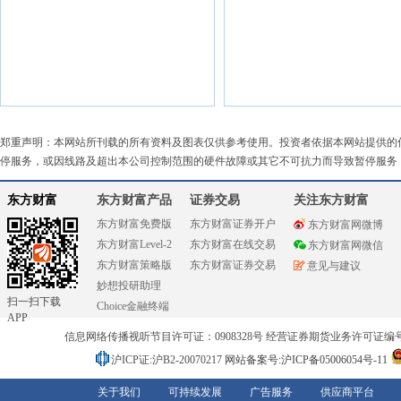
郑重声明：本网站所刊载的所有资料及图表仅供参考使用。投资者依据本网站提供的
停服务，或因线路及超出本公司控制范围的硬件故障或其它不可抗力而导致暂停服务
东方财富
东方财富产品
证券交易
关注东方财富
东方财富免费版
东方财富证券开户
东方财富网微博
东方财富Level-2
东方财富在线交易
东方财富网微信
东方财富策略版
东方财富证券交易
意见与建议
妙想投研助理
扫一扫下载
Choice金融终端
APP
信息网络传播视听节目许可证：0908328号 经营证券期货业务许可证编号：91310
沪ICP证:沪B2-20070217
网站备案号:沪ICP备05006054号-11
关于我们
可持续发展
广告服务
供应商平台