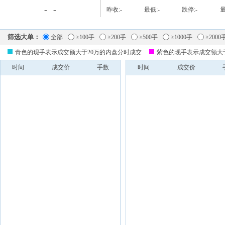
-
-
昨收:
-
最低:
-
跌停:
-
量
筛选大单：
全部
≥100手
≥200手
≥500手
≥1000手
≥2000
青色的现手表示成交额大于20万的内盘分时成交
紫色的现手表示成交额大
时间
成交价
手数
时间
成交价