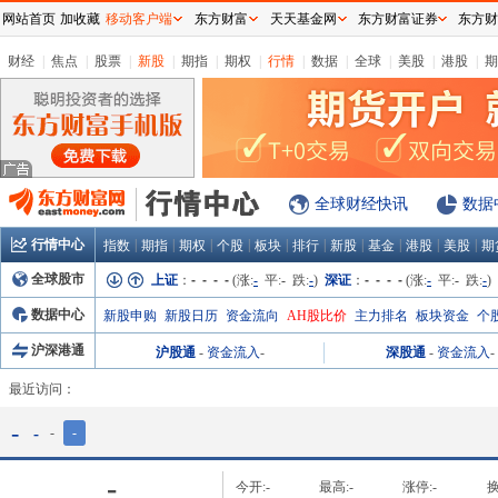
网站首页
加收藏
移动客户端
东方财富
天天基金网
东方财富证券
东方财
财经
|
焦点
|
股票
|
新股
|
期指
|
期权
|
行情
|
数据
|
全球
|
美股
|
港股
|
期
全球财经快讯
数据
行情中心
|
|
|
|
|
|
|
|
|
|
指数
期指
期权
个股
板块
排行
新股
基金
港股
美股
期
全球股市
上证
：
- - - -
(涨:
-
平:
-
跌:
-
)
深证
：
- - - -
(涨:
-
平:
-
跌:
-
)
数据中心
新股申购
新股日历
资金流向
AH股比价
主力排名
板块资金
个
沪深港通
沪股通
-
资金流入
-
深股通
-
资金流入
-
最近访问：
-
-
-
-
-
今开:
-
最高:
-
涨停:
-
换