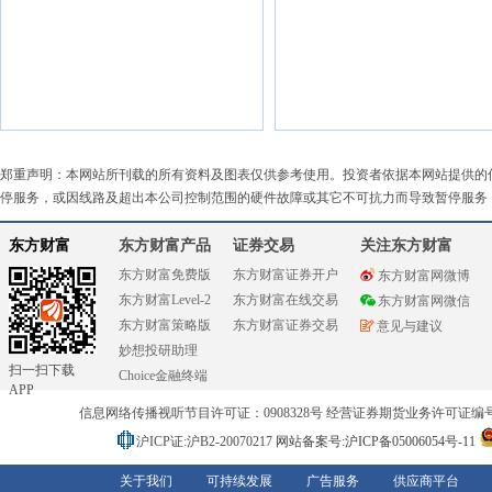
郑重声明：本网站所刊载的所有资料及图表仅供参考使用。投资者依据本网站提供的
停服务，或因线路及超出本公司控制范围的硬件故障或其它不可抗力而导致暂停服务
东方财富
东方财富产品
证券交易
关注东方财富
东方财富免费版
东方财富证券开户
东方财富网微博
东方财富Level-2
东方财富在线交易
东方财富网微信
东方财富策略版
东方财富证券交易
意见与建议
妙想投研助理
扫一扫下载
Choice金融终端
APP
信息网络传播视听节目许可证：0908328号 经营证券期货业务许可证编号：91310
沪ICP证:沪B2-20070217
网站备案号:沪ICP备05006054号-11
关于我们
可持续发展
广告服务
供应商平台