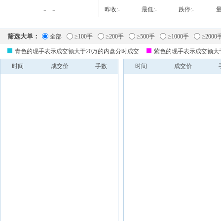
-
-
昨收:
-
最低:
-
跌停:
-
量
筛选大单：
全部
≥100手
≥200手
≥500手
≥1000手
≥2000
青色的现手表示成交额大于20万的内盘分时成交
紫色的现手表示成交额大
时间
成交价
手数
时间
成交价