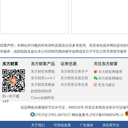
郑重声明：本网站所刊载的所有资料及图表仅供参考使用。投资者依据本网站提供的
停服务，或因线路及超出本公司控制范围的硬件故障或其它不可抗力而导致暂停服务
东方财富
东方财富产品
证券交易
关注东方财富
东方财富免费版
东方财富证券开户
东方财富网微博
东方财富Level-2
东方财富在线交易
东方财富网微信
东方财富策略版
东方财富证券交易
意见与建议
妙想投研助理
扫一扫下载
Choice金融终端
APP
信息网络传播视听节目许可证：0908328号 经营证券期货业务许可证编号：91310
沪ICP证:沪B2-20070217
网站备案号:沪ICP备05006054号-11
关于我们
可持续发展
广告服务
供应商平台