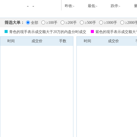
-
-
昨收:
-
最低:
-
跌停:
-
量
筛选大单：
全部
≥100手
≥200手
≥500手
≥1000手
≥2000
青色的现手表示成交额大于20万的内盘分时成交
紫色的现手表示成交额大
时间
成交价
手数
时间
成交价