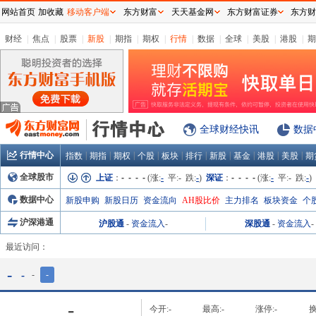
网站首页
加收藏
移动客户端
东方财富
天天基金网
东方财富证券
东方财
财经
|
焦点
|
股票
|
新股
|
期指
|
期权
|
行情
|
数据
|
全球
|
美股
|
港股
|
期
全球财经快讯
数据
行情中心
|
|
|
|
|
|
|
|
|
|
指数
期指
期权
个股
板块
排行
新股
基金
港股
美股
期
全球股市
上证
：
- - - -
(涨:
-
平:
-
跌:
-
)
深证
：
- - - -
(涨:
-
平:
-
跌:
-
)
数据中心
新股申购
新股日历
资金流向
AH股比价
主力排名
板块资金
个
沪深港通
沪股通
-
资金流入
-
深股通
-
资金流入
-
最近访问：
-
-
-
-
-
今开:
-
最高:
-
涨停:
-
换