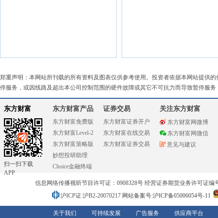
郑重声明：本网站所刊载的所有资料及图表仅供参考使用。投资者依据本网站提供的
停服务，或因线路及超出本公司控制范围的硬件故障或其它不可抗力而导致暂停服务
东方财富
东方财富产品
证券交易
关注东方财富
东方财富免费版
东方财富证券开户
东方财富网微博
东方财富Level-2
东方财富在线交易
东方财富网微信
东方财富策略版
东方财富证券交易
意见与建议
妙想投研助理
扫一扫下载
Choice金融终端
APP
信息网络传播视听节目许可证：0908328号 经营证券期货业务许可证编号：91310
沪ICP证:沪B2-20070217
网站备案号:沪ICP备05006054号-11
关于我们
可持续发展
广告服务
供应商平台