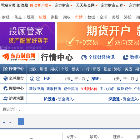
网站首页
加收藏
移动客户端
东方财富
天天基金网
东方财富证券
东方财
财经
|
焦点
|
股票
|
新股
|
期指
|
期权
|
行情
|
数据
|
全球
|
美股
|
港股
|
期
全球财经快讯
数据
行情中心
|
|
|
|
|
|
|
|
|
|
指数
期指
期权
个股
板块
排行
新股
基金
港股
美股
期
全球股市
上证
：
- - - -
(涨:
-
平:
-
跌:
-
)
深证
：
- - - -
(涨:
-
平:
-
跌:
-
)
数据中心
新股申购
新股日历
资金流向
AH股比价
主力排名
板块资金
个
沪深港通
沪股通
-
资金流入
-
深股通
-
资金流入
-
最近访问：
-
-
-
-
-
今开:
-
最高:
-
涨停:
-
换