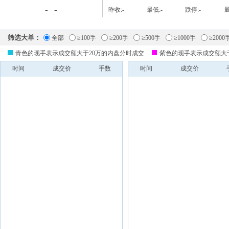
-
-
昨收:
-
最低:
-
跌停:
-
量
筛选大单：
全部
≥100手
≥200手
≥500手
≥1000手
≥2000
青色的现手表示成交额大于20万的内盘分时成交
紫色的现手表示成交额大
时间
成交价
手数
时间
成交价