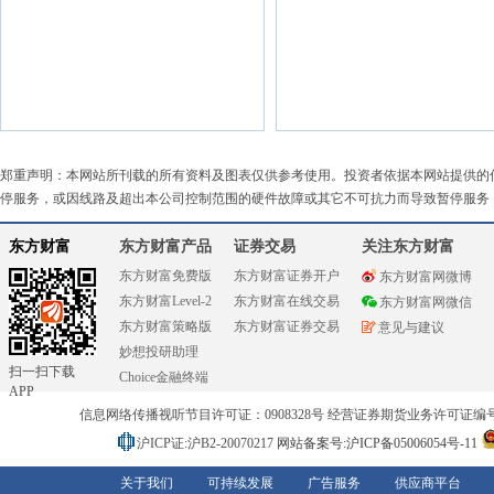
郑重声明：本网站所刊载的所有资料及图表仅供参考使用。投资者依据本网站提供的
停服务，或因线路及超出本公司控制范围的硬件故障或其它不可抗力而导致暂停服务
东方财富
东方财富产品
证券交易
关注东方财富
东方财富免费版
东方财富证券开户
东方财富网微博
东方财富Level-2
东方财富在线交易
东方财富网微信
东方财富策略版
东方财富证券交易
意见与建议
妙想投研助理
扫一扫下载
Choice金融终端
APP
信息网络传播视听节目许可证：0908328号 经营证券期货业务许可证编号：91310
沪ICP证:沪B2-20070217
网站备案号:沪ICP备05006054号-11
关于我们
可持续发展
广告服务
供应商平台