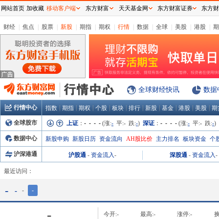
网站首页
加收藏
移动客户端
东方财富
天天基金网
东方财富证券
东方财
财经
|
焦点
|
股票
|
新股
|
期指
|
期权
|
行情
|
数据
|
全球
|
美股
|
港股
|
期
全球财经快讯
数据
行情中心
|
|
|
|
|
|
|
|
|
|
指数
期指
期权
个股
板块
排行
新股
基金
港股
美股
期
全球股市
上证
：
- - - -
(涨:
-
平:
-
跌:
-
)
深证
：
- - - -
(涨:
-
平:
-
跌:
-
)
数据中心
新股申购
新股日历
资金流向
AH股比价
主力排名
板块资金
个
沪深港通
沪股通
-
资金流入
-
深股通
-
资金流入
-
最近访问：
-
-
-
-
-
今开:
-
最高:
-
涨停:
-
换