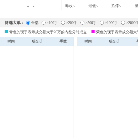
-
-
昨收:
-
最低:
-
跌停:
-
量
筛选大单：
全部
≥100手
≥200手
≥500手
≥1000手
≥2000
青色的现手表示成交额大于20万的内盘分时成交
紫色的现手表示成交额大
时间
成交价
手数
时间
成交价