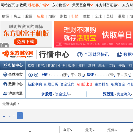
网站首页
加收藏
移动客户端
东方财富
天天基金网
东方财富证券
东方财
财经
|
焦点
|
股票
|
新股
|
期指
|
期权
|
行情
|
数据
|
全球
|
美股
|
港股
|
期
全球财经快讯
数据
行情中心
|
|
|
|
|
|
|
|
|
|
指数
期指
期权
个股
板块
排行
新股
基金
港股
美股
期
全球股市
上证
：
- - - -
(涨:
-
平:
-
跌:
-
)
深证
：
- - - -
(涨:
-
平:
-
跌:
-
)
数据中心
新股申购
新股日历
资金流向
AH股比价
主力排名
板块资金
个
沪深港通
沪股通
-
资金流入
-
深股通
-
资金流入
-
最近访问：
-
-
-
-
-
今开:
-
最高:
-
涨停:
-
换