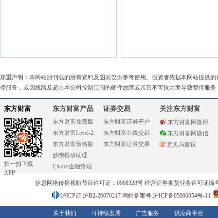
郑重声明：本网站所刊载的所有资料及图表仅供参考使用。投资者依据本网站提供的
停服务，或因线路及超出本公司控制范围的硬件故障或其它不可抗力而导致暂停服务
东方财富
东方财富产品
证券交易
关注东方财富
东方财富免费版
东方财富证券开户
东方财富网微博
东方财富Level-2
东方财富在线交易
东方财富网微信
东方财富策略版
东方财富证券交易
意见与建议
妙想投研助理
扫一扫下载
Choice金融终端
APP
信息网络传播视听节目许可证：0908328号 经营证券期货业务许可证编号：91310
沪ICP证:沪B2-20070217
网站备案号:沪ICP备05006054号-11
关于我们
可持续发展
广告服务
供应商平台