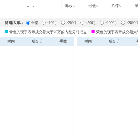
-
-
昨收:
-
最低:
-
跌停:
-
量
筛选大单：
全部
≥100手
≥200手
≥500手
≥1000手
≥2000
青色的现手表示成交额大于20万的内盘分时成交
紫色的现手表示成交额大
时间
成交价
手数
时间
成交价