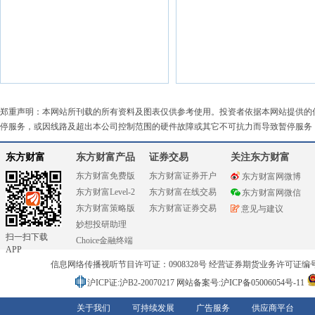
郑重声明：本网站所刊载的所有资料及图表仅供参考使用。投资者依据本网站提供的
停服务，或因线路及超出本公司控制范围的硬件故障或其它不可抗力而导致暂停服务
东方财富
东方财富产品
证券交易
关注东方财富
东方财富免费版
东方财富证券开户
东方财富网微博
东方财富Level-2
东方财富在线交易
东方财富网微信
东方财富策略版
东方财富证券交易
意见与建议
妙想投研助理
扫一扫下载
Choice金融终端
APP
信息网络传播视听节目许可证：0908328号 经营证券期货业务许可证编号：91310
沪ICP证:沪B2-20070217
网站备案号:沪ICP备05006054号-11
关于我们
可持续发展
广告服务
供应商平台