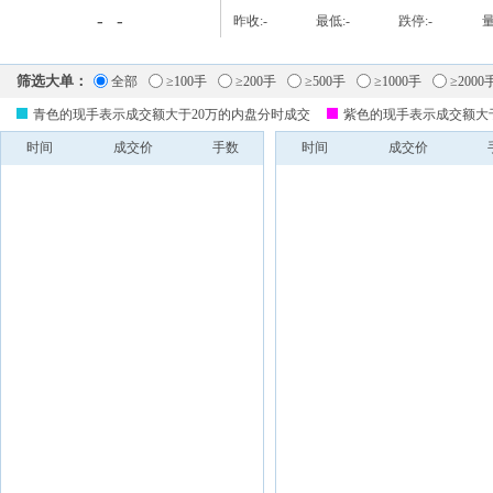
-
-
昨收:
-
最低:
-
跌停:
-
量
筛选大单：
全部
≥100手
≥200手
≥500手
≥1000手
≥2000
青色的现手表示成交额大于20万的内盘分时成交
紫色的现手表示成交额大
时间
成交价
手数
时间
成交价