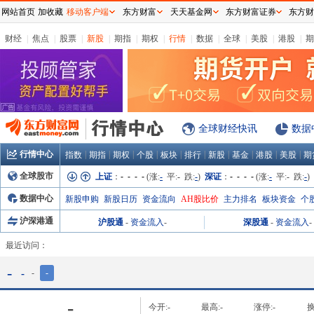
网站首页
加收藏
移动客户端
东方财富
天天基金网
东方财富证券
东方财
财经
|
焦点
|
股票
|
新股
|
期指
|
期权
|
行情
|
数据
|
全球
|
美股
|
港股
|
期
全球财经快讯
数据
行情中心
|
|
|
|
|
|
|
|
|
|
指数
期指
期权
个股
板块
排行
新股
基金
港股
美股
期
全球股市
上证
：
- - - -
(涨:
-
平:
-
跌:
-
)
深证
：
- - - -
(涨:
-
平:
-
跌:
-
)
数据中心
新股申购
新股日历
资金流向
AH股比价
主力排名
板块资金
个
沪深港通
沪股通
-
资金流入
-
深股通
-
资金流入
-
最近访问：
-
-
-
-
-
今开:
-
最高:
-
涨停:
-
换