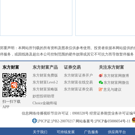
郑重声明：本网站所刊载的所有资料及图表仅供参考使用。投资者依据本网站提供的
停服务，或因线路及超出本公司控制范围的硬件故障或其它不可抗力而导致暂停服务
东方财富
东方财富产品
证券交易
关注东方财富
东方财富免费版
东方财富证券开户
东方财富网微博
东方财富Level-2
东方财富在线交易
东方财富网微信
东方财富策略版
东方财富证券交易
意见与建议
妙想投研助理
扫一扫下载
Choice金融终端
APP
信息网络传播视听节目许可证：0908328号 经营证券期货业务许可证编号：91310
沪ICP证:沪B2-20070217
网站备案号:沪ICP备05006054号-11
关于我们
可持续发展
广告服务
供应商平台