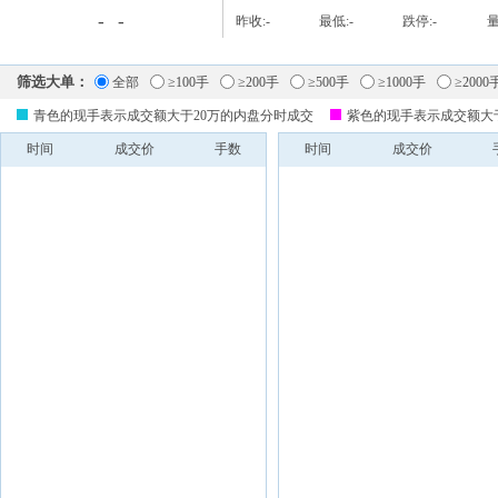
-
-
昨收:
-
最低:
-
跌停:
-
量
筛选大单：
全部
≥100手
≥200手
≥500手
≥1000手
≥2000
青色的现手表示成交额大于20万的内盘分时成交
紫色的现手表示成交额大
时间
成交价
手数
时间
成交价