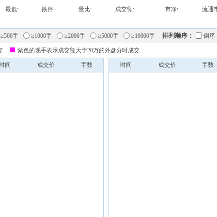
最低:
-
跌停:
-
量比:
-
成交额:
-
市净:
-
流通市
排列顺序：
≥500手
≥1000手
≥2000手
≥5000手
≥10000手
倒序
交
紫色的现手表示成交额大于20万的外盘分时成交
时间
成交价
手数
时间
成交价
手数