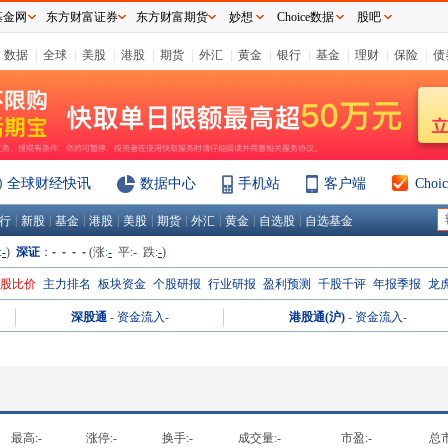
基金网
东方财富证券
东方财富期货
妙想
Choice数据
股吧
数据
|
全球
|
美股
|
港股
|
期货
|
外汇
|
黄金
|
银行
|
基金
|
理财
|
保险
|
债
全球财经快讯
数据中心
手机站
客户端
Cho
|
|
|
|
|
|
|
|
|
行
新股
基金
港股
美股
期货
外汇
黄金
自选股
自选基金
:
-
)
深证
：
- - - -
(涨:
-
平:
-
跌:
-
)
H股比价
主力排名
板块资金
个股研报
行业研报
盈利预测
千股千评
年报季报
龙
深股通
-
资金流入
-
港股通(沪)
-
资金流入
-
最高:
-
涨停:
-
换手:
-
成交量:
-
市盈:
-
总市