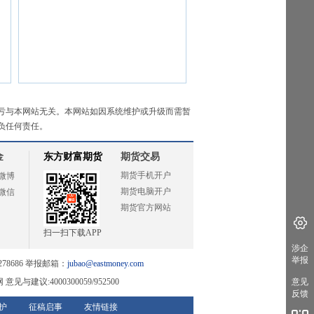
亏与本网站无关。本网站如因系统维护或升级而需暂
负任何责任。
金
东方财富期货
期货交易
期货手机开户
微博
期货电脑开户
微信
期货官方网站
扫一扫下载APP
涉企
举报
78686 举报邮箱：
jubao@eastmoney.com
网
意见与建议:4000300059/952500
意见
反馈
护
征稿启事
友情链接