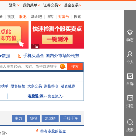
登录
我的菜单
证券交易
基金交易
券
|
视频
|
股吧
|
基金吧
|
博客
|
财富号
|
搜索
动态
ice数据
手机买基金 国内外市场轻松投
个人
0
自选
虎榜单
限售解禁
大宗交易
期指持仓
融资融券
港股通(深)
-
资金流入
-
消息
主力
研报
龙虎榜
千股千评
搜索
持有该股的基金
值:
-