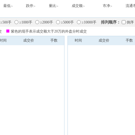
最低:
-
跌停:
-
量比:
-
成交额:
-
市净:
-
流通市
排列顺序：
≥500手
≥1000手
≥2000手
≥5000手
≥10000手
倒序
交
紫色的现手表示成交额大于20万的外盘分时成交
时间
成交价
手数
时间
成交价
手数