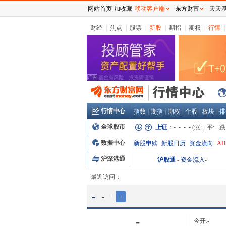
网站首页
加收藏
移动客户端
东方财富
天天
财经
|
焦点
|
股票
|
新股
|
期指
|
期权
|
行情
|
行情中心
|
|
|
|
|
指数
期指
期权
个股
板块
排
全球股市
上证
：
- - - -
(涨:
-
平:
-
跌
数据中心
新股申购
新股日历
资金流向
A
沪深港通
沪股通
-
资金流入
-
最近访问：
-
-
-
-
-
今开:
-