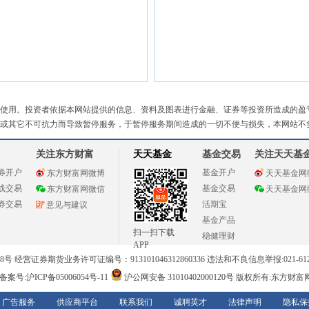
使用。投资者依据本网站提供的信息、资料及图表进行金融、证券等投资所造成的盈
或其它不可抗力而导致暂停服务，于暂停服务期间造成的一切不便与损失，本网站不
关注东方财富
天天基金
基金交易
关注天天基
券开户
基金开户
东方财富网微博
天天基金网
线交易
基金交易
东方财富网微信
天天基金网
券交易
活期宝
意见与建议
基金产品
扫一扫下载
稳健理财
APP
 经营证券期货业务许可证编号：913101046312860336 违法和不良信息举报:021-612
案号:沪ICP备05006054号-11
沪公网安备 31010402000120号
版权所有:东方财富
广告服务
供应商平台
联系我们
诚聘英才
法律声明
隐私保