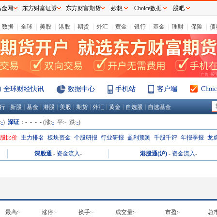
基金网
东方财富证券
东方财富期货
妙想
Choice数据
股吧
数据
|
全球
|
美股
|
港股
|
期货
|
外汇
|
黄金
|
银行
|
基金
|
理财
|
保险
|
债
全球财经快讯
数据中心
手机站
客户端
Cho
|
|
|
|
|
|
|
|
|
行
新股
基金
港股
美股
期货
外汇
黄金
自选股
自选基金
:
-
)
深证
：
- - - -
(涨:
-
平:
-
跌:
-
)
H股比价
主力排名
板块资金
个股研报
行业研报
盈利预测
千股千评
年报季报
龙
深股通
-
资金流入
-
港股通(沪)
-
资金流入
-
最高:
-
涨停:
-
换手:
-
成交量:
-
市盈:
-
总市