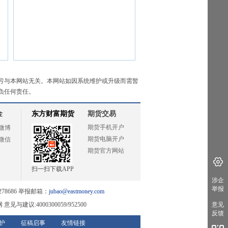
亏与本网站无关。本网站如因系统维护或升级而需暂
负任何责任。
金
东方财富期货
期货交易
期货手机开户
微博
期货电脑开户
微信
期货官方网站
扫一扫下载APP
涉企
举报
78686 举报邮箱：
jubao@eastmoney.com
网
意见与建议:4000300059/952500
意见
反馈
护
征稿启事
友情链接