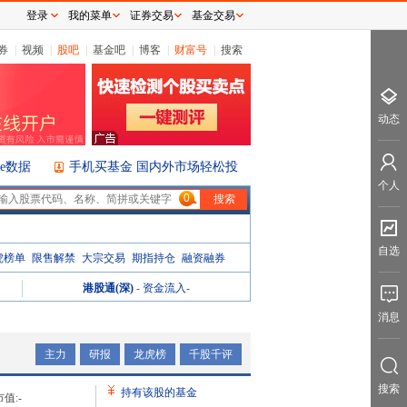
登录
我的菜单
证券交易
基金交易
券
|
视频
|
股吧
|
基金吧
|
博客
|
财富号
|
搜索
动态
ice数据
手机买基金 国内外市场轻松投
个人
0
自选
虎榜单
限售解禁
大宗交易
期指持仓
融资融券
港股通(深)
-
资金流入
-
消息
主力
研报
龙虎榜
千股千评
搜索
持有该股的基金
值:
-