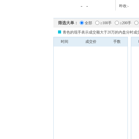
-
-
昨收:
-
筛选大单：
全部
≥100手
≥200手
青色的现手表示成交额大于20万的内盘分时成
时间
成交价
手数