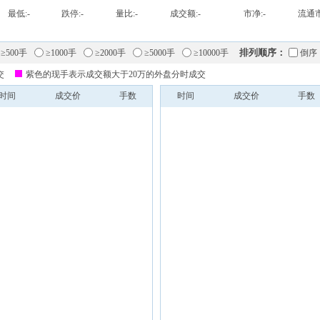
最低:
-
跌停:
-
量比:
-
成交额:
-
市净:
-
流通市
排列顺序：
≥500手
≥1000手
≥2000手
≥5000手
≥10000手
倒序
交
紫色的现手表示成交额大于20万的外盘分时成交
时间
成交价
手数
时间
成交价
手数