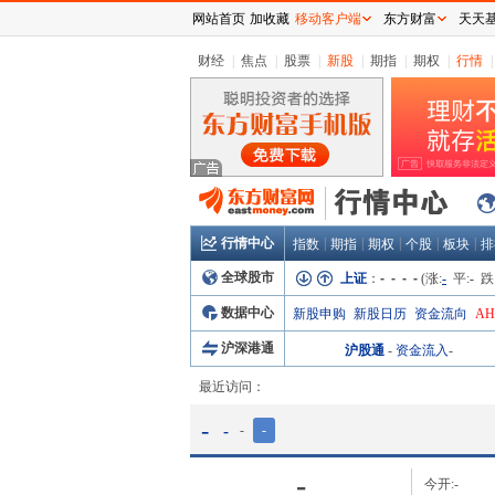
网站首页
加收藏
移动客户端
东方财富
天天
财经
|
焦点
|
股票
|
新股
|
期指
|
期权
|
行情
|
行情中心
|
|
|
|
|
指数
期指
期权
个股
板块
排
全球股市
上证
：
- - - -
(涨:
-
平:
-
跌
数据中心
新股申购
新股日历
资金流向
A
沪深港通
沪股通
-
资金流入
-
最近访问：
-
-
-
-
-
今开:
-