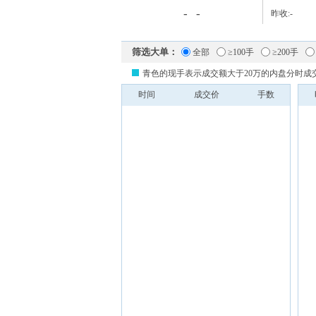
-
-
昨收:
-
筛选大单：
全部
≥100手
≥200手
青色的现手表示成交额大于20万的内盘分时成
时间
成交价
手数