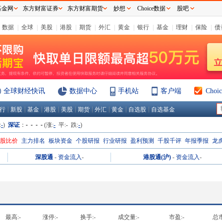
基金网
东方财富证券
东方财富期货
妙想
Choice数据
股吧
数据
|
全球
|
美股
|
港股
|
期货
|
外汇
|
黄金
|
银行
|
基金
|
理财
|
保险
|
债
全球财经快讯
数据中心
手机站
客户端
Cho
|
|
|
|
|
|
|
|
|
行
新股
基金
港股
美股
期货
外汇
黄金
自选股
自选基金
:
-
)
深证
：
- - - -
(涨:
-
平:
-
跌:
-
)
H股比价
主力排名
板块资金
个股研报
行业研报
盈利预测
千股千评
年报季报
龙
深股通
-
资金流入
-
港股通(沪)
-
资金流入
-
最高:
-
涨停:
-
换手:
-
成交量:
-
市盈:
-
总市