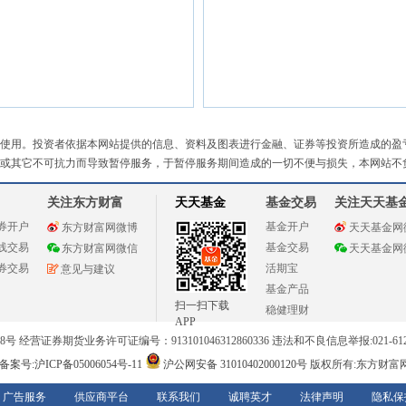
使用。投资者依据本网站提供的信息、资料及图表进行金融、证券等投资所造成的盈
或其它不可抗力而导致暂停服务，于暂停服务期间造成的一切不便与损失，本网站不
关注东方财富
天天基金
基金交易
关注天天基
券开户
基金开户
东方财富网微博
天天基金网
线交易
基金交易
东方财富网微信
天天基金网
券交易
活期宝
意见与建议
基金产品
扫一扫下载
稳健理财
APP
 经营证券期货业务许可证编号：913101046312860336 违法和不良信息举报:021-612
案号:沪ICP备05006054号-11
沪公网安备 31010402000120号
版权所有:东方财富
广告服务
供应商平台
联系我们
诚聘英才
法律声明
隐私保