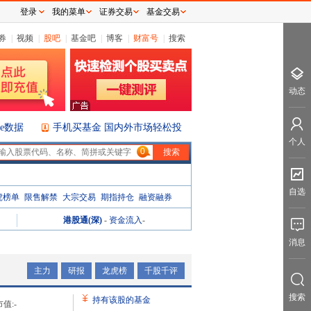
登录
我的菜单
证券交易
基金交易
券
|
视频
|
股吧
|
基金吧
|
博客
|
财富号
|
搜索
动态
ice数据
手机买基金 国内外市场轻松投
个人
0
自选
虎榜单
限售解禁
大宗交易
期指持仓
融资融券
港股通(深)
-
资金流入
-
消息
主力
研报
龙虎榜
千股千评
搜索
持有该股的基金
值:
-