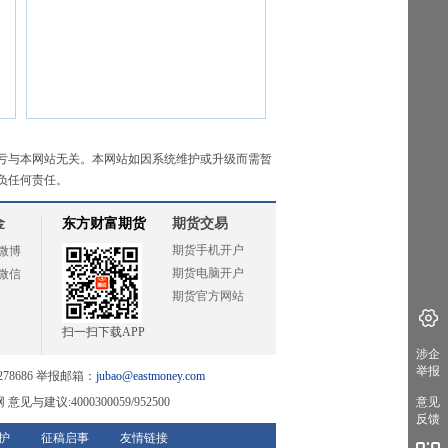
亏与本网站无关。本网站如因系统维护或升级而需暂
负任何责任。
金
东方财富期货
期货交易
期货手机开户
微博
期货电脑开户
微信
期货官方网站
扫一扫下载APP
涉企
举报
78686 举报邮箱：
jubao@eastmoney.com
网
意见与建议:4000300059/952500
意见
反馈
护
征稿启事
友情链接