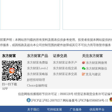
郑重声明：本网站所刊载的所有资料及图表仅供参考使用。投资者依据本网站提供的
停服务，或因线路及超出本公司控制范围的硬件故障或其它不可抗力而导致暂停服务
东方财富
东方财富产品
证券交易
关注东方财富
东方财富免费版
东方财富证券开户
东方财富网微博
东方财富Level-2
东方财富在线交易
东方财富网微信
东方财富策略版
东方财富证券交易
意见与建议
妙想投研助理
扫一扫下载
Choice金融终端
APP
信息网络传播视听节目许可证：0908328号 经营证券期货业务许可证编号：91310
沪ICP证:沪B2-20070217
网站备案号:沪ICP备05006054号-11
关于我们
可持续发展
广告服务
供应商平台