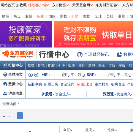
网站首页
加收藏
移动客户端
东方财富
天天基金网
东方财富证券
东方财
财经
|
焦点
|
股票
|
新股
|
期指
|
期权
|
行情
|
数据
|
全球
|
美股
|
港股
|
期
全球财经快讯
数据
行情中心
|
|
|
|
|
|
|
|
|
|
指数
期指
期权
个股
板块
排行
新股
基金
港股
美股
期
全球股市
上证
：
- - - -
(涨:
-
平:
-
跌:
-
)
深证
：
- - - -
(涨:
-
平:
-
跌:
-
)
数据中心
新股申购
新股日历
资金流向
AH股比价
主力排名
板块资金
个
沪深港通
沪股通
-
资金流入
-
深股通
-
资金流入
-
最近访问：
-
-
-
-
-
今开:
-
最高:
-
涨停:
-
换