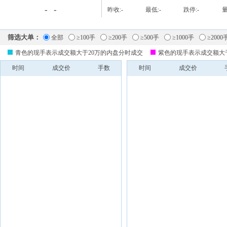
-
-
昨收:
-
最低:
-
跌停:
-
量
筛选大单：
全部
≥100手
≥200手
≥500手
≥1000手
≥2000
青色的现手表示成交额大于20万的内盘分时成交
紫色的现手表示成交额大
时间
成交价
手数
时间
成交价