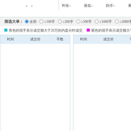
-
-
昨收:
-
最低:
-
跌停:
-
量
筛选大单：
全部
≥100手
≥200手
≥500手
≥1000手
≥2000
青色的现手表示成交额大于20万的内盘分时成交
紫色的现手表示成交额大
时间
成交价
手数
时间
成交价