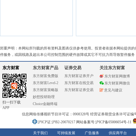
郑重声明：本网站所刊载的所有资料及图表仅供参考使用。投资者依据本网站提供的
停服务，或因线路及超出本公司控制范围的硬件故障或其它不可抗力而导致暂停服务
东方财富
东方财富产品
证券交易
关注东方财富
东方财富免费版
东方财富证券开户
东方财富网微博
东方财富Level-2
东方财富在线交易
东方财富网微信
东方财富策略版
东方财富证券交易
意见与建议
妙想投研助理
扫一扫下载
Choice金融终端
APP
信息网络传播视听节目许可证：0908328号 经营证券期货业务许可证编号：91310
沪ICP证:沪B2-20070217
网站备案号:沪ICP备05006054号-11
关于我们
可持续发展
广告服务
供应商平台