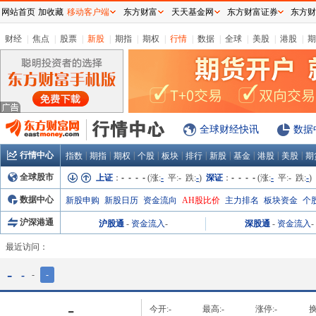
网站首页
加收藏
移动客户端
东方财富
天天基金网
东方财富证券
东方财
财经
|
焦点
|
股票
|
新股
|
期指
|
期权
|
行情
|
数据
|
全球
|
美股
|
港股
|
期
全球财经快讯
数据
行情中心
|
|
|
|
|
|
|
|
|
|
指数
期指
期权
个股
板块
排行
新股
基金
港股
美股
期
全球股市
上证
：
- - - -
(涨:
-
平:
-
跌:
-
)
深证
：
- - - -
(涨:
-
平:
-
跌:
-
)
数据中心
新股申购
新股日历
资金流向
AH股比价
主力排名
板块资金
个
沪深港通
沪股通
-
资金流入
-
深股通
-
资金流入
-
最近访问：
-
-
-
-
-
今开:
-
最高:
-
涨停:
-
换