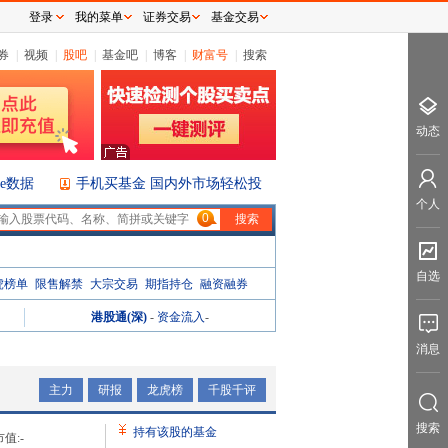
登录
我的菜单
证券交易
基金交易
券
|
视频
|
股吧
|
基金吧
|
博客
|
财富号
|
搜索
动态
ice数据
手机买基金 国内外市场轻松投
个人
0
自选
虎榜单
限售解禁
大宗交易
期指持仓
融资融券
港股通(深)
-
资金流入
-
消息
主力
研报
龙虎榜
千股千评
搜索
持有该股的基金
值:
-