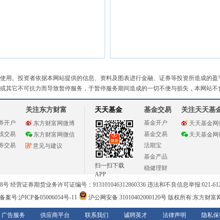
使用。投资者依据本网站提供的信息、资料及图表进行金融、证券等投资所造成的盈
或其它不可抗力而导致暂停服务，于暂停服务期间造成的一切不便与损失，本网站不
关注东方财富
天天基金
基金交易
关注天天基
券开户
基金开户
东方财富网微博
天天基金网
线交易
基金交易
东方财富网微信
天天基金网
券交易
活期宝
意见与建议
基金产品
扫一扫下载
稳健理财
APP
 经营证券期货业务许可证编号：913101046312860336 违法和不良信息举报:021-612
案号:沪ICP备05006054号-11
沪公网安备 31010402000120号
版权所有:东方财富
广告服务
供应商平台
联系我们
诚聘英才
法律声明
隐私保