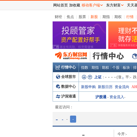
网站首页
加收藏
移动客户端
东方财富
天天
财经
|
焦点
|
股票
|
新股
|
期指
|
期权
|
行情
|
行情中心
|
|
|
|
|
指数
期指
期权
个股
板块
排
全球股市
上证
：
- - - -
(涨:
-
平:
-
跌
数据中心
新股申购
新股日历
资金流向
A
沪深港通
沪股通
-
资金流入
-
最近访问：
-
-
-
-
-
今开:
-