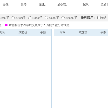
最低:
-
跌停:
-
量比:
-
成交额:
-
市净:
-
流通市
排列顺序：
≥500手
≥1000手
≥2000手
≥5000手
≥10000手
倒序
交
紫色的现手表示成交额大于20万的外盘分时成交
时间
成交价
手数
时间
成交价
手数