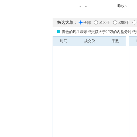
-
-
昨收:
-
筛选大单：
全部
≥100手
≥200手
青色的现手表示成交额大于20万的内盘分时成
时间
成交价
手数