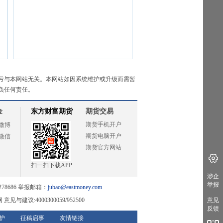
亏与本网站无关。本网站如因系统维护或升级而需暂
负任何责任。
金
东方财富期货
期货交易
期货手机开户
微博
期货电脑开户
微信
期货官方网站
扫一扫下载APP
涉企
举报
78686 举报邮箱：
jubao@eastmoney.com
网
意见与建议:4000300059/952500
意见
反馈
护
征稿启事
友情链接