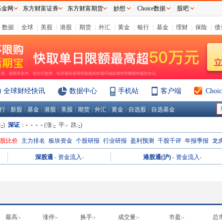
基金网
东方财富证券
东方财富期货
妙想
Choice数据
股吧
数据
|
全球
|
美股
|
港股
|
期货
|
外汇
|
黄金
|
银行
|
基金
|
理财
|
保险
|
债
全球财经快讯
数据中心
手机站
客户端
Cho
|
|
|
|
|
|
|
|
|
行
新股
基金
港股
美股
期货
外汇
黄金
自选股
自选基金
:
-
)
深证
：
- - - -
(涨:
-
平:
-
跌:
-
)
H股比价
主力排名
板块资金
个股研报
行业研报
盈利预测
千股千评
年报季报
龙
深股通
-
资金流入
-
港股通(沪)
-
资金流入
-
最高:
-
涨停:
-
换手:
-
成交量:
-
市盈:
-
总市